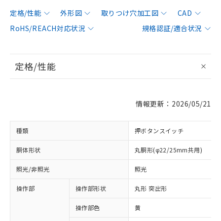
定格/性能
外形図
取りつけ穴加工図
CAD
RoHS/REACH対応状況
規格認証/適合状況
定格/性能
情報更新：2026/05/21
種類
押ボタンスイッチ
胴体形状
丸胴形(φ22/25mm共用)
照光/非照光
照光
操作部
操作部形状
丸形 突出形
操作部色
黄