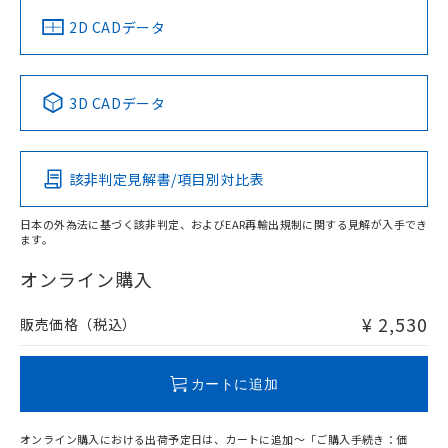
中国 RoHS
注意事項・凡例
2D CADデータ
中国 RoHS表
※1 ※2
3D CADデータ
Pb
Hg
Cd
Cr(VI)
該非判定見解書/項目別対比表
O
O
O
O
日本の外為法に基づく該非判定、およびEAR再輸出規制に関する見解が入手でき
ます。
"対応済み"や非含有の記載がされた商品であっても、流通
在庫等で未対応品が混在する可能性があります。
オンライン購入
非含有品が必要な際は、弊社営業部門もしくは販売店へお
問い合わせください。
¥ 2,530
販売価格（税込）
この製品のRoHS/REACH対応状況ページへ
カートに追加
オンライン購入における出荷予定日は、カートに追加～「ご購入手続き：価