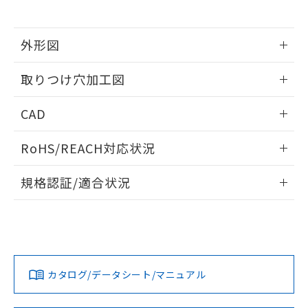
※当社の共同利用者とは、
"個人情報
51物質の非含有証明書（当社基準）
の共同利用に関して"
の「1.共同利
※本証明書は発行日時点で非含有を証明す
用者の範囲」に記載されている法人を
るもので、過去に遡って非含有を証明する
外形図
指します。
ものではありません。
情報更新：2026/05/21
また、RoHS指令のフタル酸エステル類４
取りつけ穴加工図
物質の対応では、対応完了までの期間は出
荷製品に未対応品が混在することから備考
情報更新：2026/05/21
CAD
欄に対応日を記載しておりました。
既に当社にて対応品への在庫切替を完了
ログイン/会員登録いただくと、CADデータをダウンロー
していることから、特段のことがない限
RoHS/REACH対応状況
ドすることができます。
り、2022年1月12日より割愛しておりま
す。
情報更新：2026/7/29
規格認証/適合状況
ログイン/会員登録
EU RoHS
注意事項・凡例
A22NL-BPM-TYA-P002-YEについての規格認証/適合状況につ
いては、「カスタマーサポートセンタ お客様相談室」または
貴社担当オムロン営業員または販売店にお問い合わせくださ
対応状況
対応予定月
※1
※2
い。
ダウンロードデータをご利用いただく前に、以下を必ずお読
みください。
カタログ/データシート/マニュアル
対応済み
ソフトウェアの使用条件
お問い合わせ