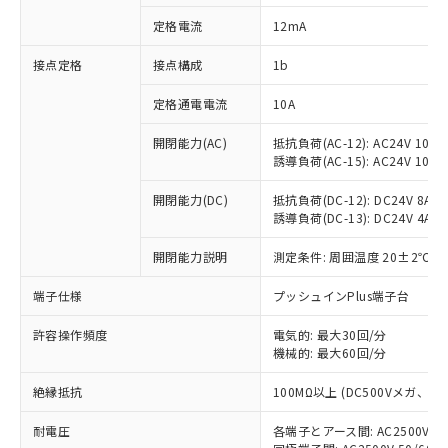
対応済み：EU RoHS指令（10物質）の
定格電流
12mA
非含有に対応した製品が提供可能な商品で
す。
接点定格
接点構成
1b
対応予定：EU RoHS指令（10物質）の非含
ご利用条件
有に対応した製品に切り替える予定のある
定格通電電流
10A
商品です。
対応予定なし：EU RoHS指令（10物質）の
開閉能力(AC)
抵抗負荷(AC-12): AC24V 10A/A
以下の条件をお読みいただき、同意のうえ
非含有に非対応の商品で、対応品を出す予
誘導負荷(AC-15): AC24V 10A/AC
ご利用ください。
定はありません。
調査・確認中：EU RoHS指令（10物質）の
開閉能力(DC)
抵抗負荷(DC-12): DC24V 8A/DC
本サービスは、当社制御機器事業取扱
※1 中国RoHS○×表
誘導負荷(DC-13): DC24V 4A/DC
非含有の対応状況を調査中または確認中の
商品の当社在庫状況および標準価格
商品です。
(税抜)を提供させていただくもので
開閉能力説明
測定条件: 周囲温度 20±2℃、
「○」：最大均質材料含有率が中国RoHSの
非該当品：ライセンス料など無形物で、有
す。
基準値以下であることを示します。
害物質有無と関係のない商品です。
当社制御機器事業取扱商品の中には、
端子仕様
プッシュインPlus端子台
「×」：最大均質材料含有率が中国RoHSの
仕入先様の事情により、非含有部品として
本サービスの対象外となる商品もある
基準値を超えていることを示します。
いたものが、含有品と判明した場合などや
当社は、これら貴社製品のうち、外国
ことをご了承ください。
許容操作頻度
電気的: 最大30回/分
「－」：未確認です。当社販売部門へお問
むを得ず変更することがあります。
為替および外国貿易法に定める商品
機械的: 最大60回/分
在庫状況および標準価格照会結果は、
い合わせください。
（以下｢規制貨物等」という）を輸出
記載している更新日時点での社内デー
*EU RoHS指令（10物質）：
または国外への提供する場合は、日本
絶縁抵抗
100MΩ以上 (DC500Vメガ、
記
タに基づき作成されるものであり、閲
説明
鉛(Pb) 1000ppm以下、 水銀(Hg) 1000ppm以下、 カド
*中国RoHS10物質の基準値 (GB/T26572)：
国政府の輸出許可(または役務取引許
号
覧された時点での実際の在庫および標
ミウム(Cd) 100ppm以下、
Pb(鉛) :1000ppm、 Hg(水銀) : 1000ppm、 Cd(カドミウ
耐電圧
各端子とアース間: AC2500V 50/
可)を取得するなどの必要な手続きを
六価クロム(Cr(Ⅵ)) 1000ppm以下、ポリ臭化ビフェニル
ム) : 100ppm、
準価格とは異なる場合があることをご