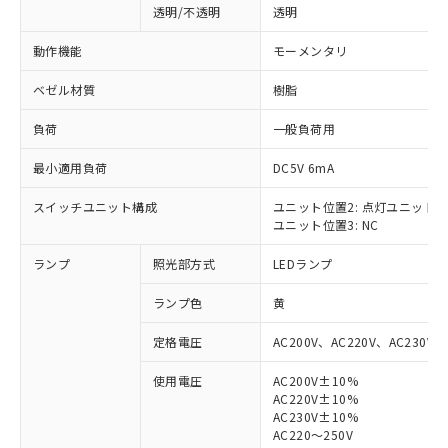
透明/不透明
透明
動作機能
モーメンタリ
ベゼル材質
樹脂
負荷
一般負荷用
最小適用負荷
DC5V 6mA
スイッチユニット構成
ユニット位置2: 点灯ユニット
ユニット位置3: NC
ランプ
照光部方式
LEDランプ
ランプ色
黄
定格電圧
AC200V、AC220V、AC230V、
使用電圧
AC200V±10%
AC220V±10%
※1 対応状況
AC230V±10%
AC220～250V