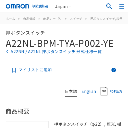
制御機器
Japan
ホーム
>
商品情報
>
商品カテゴリ
>
スイッチ
>
押ボタンスイッチ/表示灯
押ボタンスイッチ
A22NL-BPM-TYA-P002-YE
A22NN / A22NL 押ボタンスイッチ 形式仕様一覧
マイリストに追加
日本語
English
PDF出力
商品概要
押ボタンスイッチ（φ22）, 照光, 樹