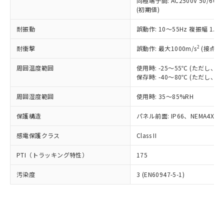
類(PBB) 1000ppm以下、ポリ臭化ジフェニルエーテル類
同極端子間: AC2500V 50/60
Cr(Ⅵ)(六価クロム) : 1000ppm、 PBBs(ポリ臭化ビフェ
とります。
了承ください。
(PBDE) 1000ppm以下、フタル酸ビス(2-エチルヘキシ
○
一定数以上の在庫あり
ニル類) : 1000ppm、 PBDEs(ポリ臭化ジフェニルエーテ
(初期値)
当社は規制貨物を破棄する場合は、完
ル) (DEHP)(別名：DOP) 1000ppm以下、フタル酸ブチ
正式な納期状況および標準価格はお客
ル類) : 1000ppm、
ルベンジル（BBP） 1000ppm以下、フタル酸ジブチル
全に破砕するなど、違法に輸出されな
DBP(フタル酸ジブチル) : 1000ppm、 DIBP(フタル酸ジ
様のお取引先、またはお客様担当のオ
耐振動
誤動作: 10～55Hz 複振幅 1.
（DBP） 1000ppm以下、フタル酸ジイソブチル
イソブチル) : 1000ppm、 BBP(フタル酸ブチルベンジ
△
一定数には満たないが在庫あり
いよう必要な手段を講じます。
ムロン制御機器販売店・当社販売員に
(DIBP) 1000ppm以下
ル) : 1000ppm、
当社は貴社製品を、核兵器、ミサイ
但し、RoHS指令で産業用監視および制御機器に対する
DEHP(フタル酸ビス(2-エチルヘキシル)) : 1000ppm
ご相談ください。
2
耐衝撃
誤動作: 最大1000m/s
(接点開
適用除外項目は除く。
ル、化学兵器、生物兵器またはその他
－
在庫なし(最新の在庫状況につ
オムロン制御機器販売店や当社販売拠
フタル酸エステル類の４物質については閾値を超える意
武器並びにこれらの製造装置等に一切
いては、お客様のお取引先、ま
周囲温度範囲
図的な使用がないことを確認しています。
使用時: -25～55℃ (ただし
点は「
販売ネットワーク
」をご確認
※2 環境保護使用期限
使用いたしません。
保存時: -40～80℃ (ただし
たはお客様担当のオムロン制御
ください。
当社は、貴社製品を第三者に販売する
機器販売店・当社販売員にご確
在庫状況および標準価格結果を当社の
※2 対応予定月
「ｅ」：有害物質（10物質）のすべてが基
周囲湿度範囲
使用時: 35～85%RH
場合は、上記1、2および3の内容を当
認ください)
事前の承諾なく第三者に漏洩または開
準値以下であることを示します。
該第三者に通知します。また当社は、
示しないようお願いします。
保護構造
パネル前面: IP66、NEMA4X, N
部品在庫の切り替え状況などにより、予定
「10」：通常の使用状況下において有害物
販売先および販売に係わる関係者が違
マイパーツ機能（部品リスト作成サー
空
受注生産機種、また在庫状況の
月が前後することがあります。
質が外部に漏えいし、環境に深刻な影響を
法に輸出するおそれがある場合は、取
ビス）をご利用いただくには、I-Web
白
情報を公開していない機種
感電保護クラス
Class II
及ぼさない年数を意味します。
り引きをいたしません。
メンバーズにご登録されている必要が
「－」：未確認です。当社販売部門へお問
あります。
PTI（トラッキング特性）
175
い合わせください。
お客様が当ウェブサイト上で当社にご
※3 非含有証明書ダウンロード
登録された部品リストについて、当社
汚染度
3 (EN60947-5-1)
および当社の共同利用者が、当社の製
下記の非含有証明書をダウンロードするこ
品・サービスに関するお客様との取
とができます。
合意する
キャンセル
引・商談に必要な範囲で利用すること
をご了承ください。
EU RoHS指令（10物質）の非含有証明書