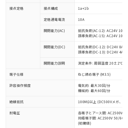
接点定格
接点構成
1a+1b
※1 対応状況
定格通電電流
10A
対応済み：EU RoHS指令（10物質）の
開閉能力(AC)
抵抗負荷(AC-12): AC24V 10A/A
非含有に対応した製品が提供可能な商品で
誘導負荷(AC-15): AC24V 10A/AC
す。
対応予定：EU RoHS指令（10物質）の非含
開閉能力(DC)
抵抗負荷(DC-12): DC24V 8A/DC
ご利用条件
有に対応した製品に切り替える予定のある
誘導負荷(DC-13): DC24V 4A/DC
商品です。
対応予定なし：EU RoHS指令（10物質）の
開閉能力説明
測定条件: 周囲温度 20±2℃、
以下の条件をお読みいただき、同意のうえ
非含有に非対応の商品で、対応品を出す予
ご利用ください。
端子仕様
ねじ締め端子 (M3.5)
定はありません。
調査・確認中：EU RoHS指令（10物質）の
本サービスは、当社制御機器事業取扱
※1 中国RoHS○×表
許容操作頻度
電気的: 最大30回/分
非含有の対応状況を調査中または確認中の
商品の当社在庫状況および標準価格
機械的: 最大60回/分
商品です。
(税抜)を提供させていただくもので
「○」：最大均質材料含有率が中国RoHSの
非該当品：ライセンス料など無形物で、有
す。
絶縁抵抗
100MΩ以上 (DC500Vメガ、
基準値以下であることを示します。
害物質有無と関係のない商品です。
当社制御機器事業取扱商品の中には、
「×」：最大均質材料含有率が中国RoHSの
仕入先様の事情により、非含有部品として
耐電圧
各端子とアース間: AC2500V 50/
本サービスの対象外となる商品もある
基準値を超えていることを示します。
いたものが、含有品と判明した場合などや
当社は、これら貴社製品のうち、外国
同極端子間: AC2500V 50/60
ことをご了承ください。
「－」：未確認です。当社販売部門へお問
むを得ず変更することがあります。
(初期値)
為替および外国貿易法に定める商品
在庫状況および標準価格照会結果は、
い合わせください。