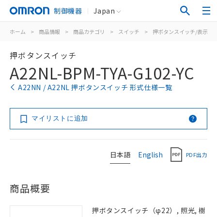
制御機器
Japan
ホーム
>
商品情報
>
商品カテゴリ
>
スイッチ
>
押ボタンスイッチ/表示灯
押ボタンスイッチ
A22NL-BPM-TYA-G102-YC
A22NN / A22NL 押ボタンスイッチ 形式仕様一覧
マイリストに追加
日本語
English
PDF出力
商品概要
押ボタンスイッチ（φ22）, 照光, 樹