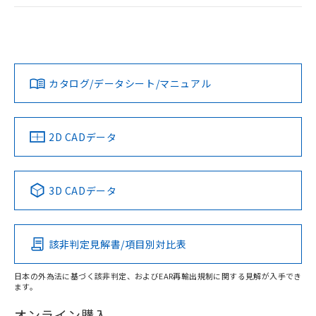
ログイン/会員登録
EU RoHS
注意事項・凡例
UL認証
CSA認証
CEマーキング
Yes
Yes
Yes
対応状況
対応予定月
※1
※2
ダウンロードデータをご利用いただく前に、以下を必ずお読
みください。
カタログ/データシート/マニュアル
対応済み
ソフトウェアの使用条件
LR型式承認
DNV型式承認
BV型式承認
KR型式承
（イギリス
（ノルウェー
（フランス
（韓国
船舶規格）
船舶規格）
船舶規格）
船舶規格
中国 RoHS
注意事項・凡例
2D CADデータ
No
No
No
No
中国 RoHS表
※1 ※2
3D CADデータ
この製品の規格認証/適合状況ページへ
Pb
Hg
Cd
Cr(VI)
その他の認証はこちらのページからご検索ください
該非判定見解書/項目別対比表
X
O
O
O
日本の外為法に基づく該非判定、およびEAR再輸出規制に関する見解が入手でき
ます。
"対応済み"や非含有の記載がされた商品であっても、流通
在庫等で未対応品が混在する可能性があります。
オンライン購入