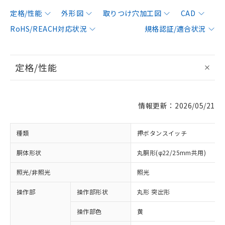
定格/性能
外形図
取りつけ穴加工図
CAD
RoHS/REACH対応状況
規格認証/適合状況
定格/性能
情報更新：2026/05/21
種類
押ボタンスイッチ
胴体形状
丸胴形(φ22/25mm共用)
照光/非照光
照光
操作部
操作部形状
丸形 突出形
操作部色
黄