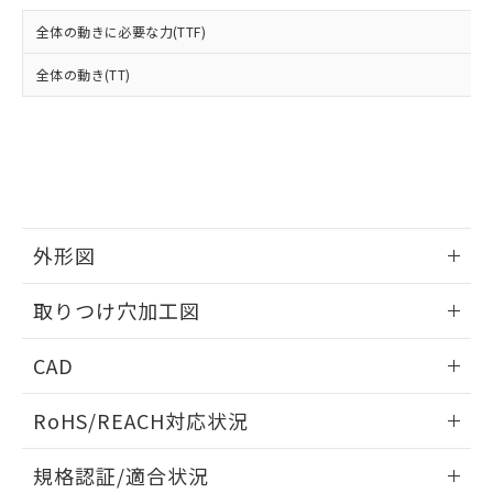
および当社の共同利用者が、当社の製
下記の非含有証明書をダウンロードするこ
品・サービスに関するお客様との取
全体の動きに必要な力(TTF)
とができます。
合意する
キャンセル
引・商談に必要な範囲で利用すること
をご了承ください。
全体の動き(TT)
EU RoHS指令（10物質）の非含有証明書
※当社の共同利用者とは、
"個人情報
51物質の非含有証明書（当社基準）
の共同利用に関して"
の「1.共同利
※本証明書は発行日時点で非含有を証明す
用者の範囲」に記載されている法人を
るもので、過去に遡って非含有を証明する
指します。
ものではありません。
また、RoHS指令のフタル酸エステル類４
物質の対応では、対応完了までの期間は出
荷製品に未対応品が混在することから備考
外形図
欄に対応日を記載しておりました。
情報更新：2026/05/21
既に当社にて対応品への在庫切替を完了
取りつけ穴加工図
していることから、特段のことがない限
り、2022年1月12日より割愛しておりま
情報更新：2026/05/21
CAD
す。
ログイン/会員登録いただくと、CADデータをダウンロー
RoHS/REACH対応状況
ドすることができます。
情報更新：2026/7/29
規格認証/適合状況