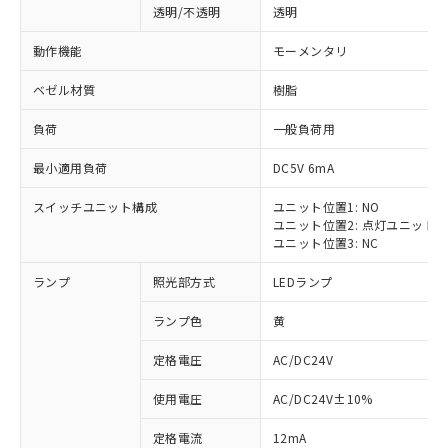
透明/不透明
透明
動作機能
モーメンタリ
ベゼル材質
樹脂
負荷
一般負荷用
最小適用負荷
DC5V 6mA
スイッチユニット構成
ユニット位置1: NO
ユニット位置2: 点灯ユニット
ユニット位置3: NC
ランプ
照光部方式
LEDランプ
ランプ色
黄
定格電圧
AC/DC24V
使用電圧
AC/DC24V±10%
定格電流
12mA