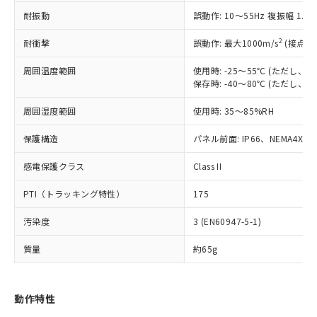
（以下｢規制貨物等」という）を輸出
記載している更新日時点での社内デー
耐振動
誤動作: 10～55Hz 複振幅 1.
*EU RoHS指令（10物質）：
または国外への提供する場合は、日本
記
タに基づき作成されるものであり、閲
説明
鉛(Pb) 1000ppm以下、 水銀(Hg) 1000ppm以下、 カド
*中国RoHS10物質の基準値 (GB/T26572)：
国政府の輸出許可(または役務取引許
号
覧された時点での実際の在庫および標
ミウム(Cd) 100ppm以下、
Pb(鉛) :1000ppm、 Hg(水銀) : 1000ppm、 Cd(カドミウ
2
耐衝撃
誤動作: 最大1000m/s
(接点開
可)を取得するなどの必要な手続きを
六価クロム(Cr(Ⅵ)) 1000ppm以下、ポリ臭化ビフェニル
ム) : 100ppm、
準価格とは異なる場合があることをご
類(PBB) 1000ppm以下、ポリ臭化ジフェニルエーテル類
Cr(Ⅵ)(六価クロム) : 1000ppm、 PBBs(ポリ臭化ビフェ
とります。
了承ください。
(PBDE) 1000ppm以下、フタル酸ビス(2-エチルヘキシ
周囲温度範囲
使用時: -25～55℃ (ただし
○
一定数以上の在庫あり
ニル類) : 1000ppm、 PBDEs(ポリ臭化ジフェニルエーテ
当社は規制貨物を破棄する場合は、完
ル) (DEHP)(別名：DOP) 1000ppm以下、フタル酸ブチ
正式な納期状況および標準価格はお客
ル類) : 1000ppm、
保存時: -40～80℃ (ただし
ルベンジル（BBP） 1000ppm以下、フタル酸ジブチル
全に破砕するなど、違法に輸出されな
DBP(フタル酸ジブチル) : 1000ppm、 DIBP(フタル酸ジ
様のお取引先、またはお客様担当のオ
（DBP） 1000ppm以下、フタル酸ジイソブチル
イソブチル) : 1000ppm、 BBP(フタル酸ブチルベンジ
△
一定数には満たないが在庫あり
いよう必要な手段を講じます。
周囲湿度範囲
使用時: 35～85%RH
ムロン制御機器販売店・当社販売員に
(DIBP) 1000ppm以下
ル) : 1000ppm、
当社は貴社製品を、核兵器、ミサイ
但し、RoHS指令で産業用監視および制御機器に対する
DEHP(フタル酸ビス(2-エチルヘキシル)) : 1000ppm
ご相談ください。
適用除外項目は除く。
ル、化学兵器、生物兵器またはその他
保護構造
パネル前面: IP66、NEMA4X, N
－
在庫なし(最新の在庫状況につ
オムロン制御機器販売店や当社販売拠
フタル酸エステル類の４物質については閾値を超える意
武器並びにこれらの製造装置等に一切
いては、お客様のお取引先、ま
図的な使用がないことを確認しています。
点は「
販売ネットワーク
」をご確認
※2 環境保護使用期限
感電保護クラス
Class II
使用いたしません。
たはお客様担当のオムロン制御
ください。
当社は、貴社製品を第三者に販売する
機器販売店・当社販売員にご確
在庫状況および標準価格結果を当社の
PTI（トラッキング特性）
175
※2 対応予定月
「ｅ」：有害物質（10物質）のすべてが基
場合は、上記1、2および3の内容を当
認ください)
事前の承諾なく第三者に漏洩または開
準値以下であることを示します。
該第三者に通知します。また当社は、
示しないようお願いします。
汚染度
3 (EN60947-5-1)
部品在庫の切り替え状況などにより、予定
「10」：通常の使用状況下において有害物
販売先および販売に係わる関係者が違
マイパーツ機能（部品リスト作成サー
空
受注生産機種、また在庫状況の
月が前後することがあります。
質が外部に漏えいし、環境に深刻な影響を
法に輸出するおそれがある場合は、取
ビス）をご利用いただくには、I-Web
白
情報を公開していない機種
質量
約65g
及ぼさない年数を意味します。
り引きをいたしません。
メンバーズにご登録されている必要が
「－」：未確認です。当社販売部門へお問
あります。
い合わせください。
お客様が当ウェブサイト上で当社にご
動作特性
※3 非含有証明書ダウンロード
登録された部品リストについて、当社