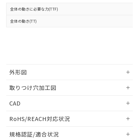
および当社の共同利用者が、当社の製
下記の非含有証明書をダウンロードするこ
品・サービスに関するお客様との取
全体の動きに必要な力(TTF)
とができます。
合意する
キャンセル
引・商談に必要な範囲で利用すること
をご了承ください。
全体の動き(TT)
EU RoHS指令（10物質）の非含有証明書
※当社の共同利用者とは、
"個人情報
51物質の非含有証明書（当社基準）
の共同利用に関して"
の「1.共同利
※本証明書は発行日時点で非含有を証明す
用者の範囲」に記載されている法人を
るもので、過去に遡って非含有を証明する
指します。
ものではありません。
また、RoHS指令のフタル酸エステル類４
物質の対応では、対応完了までの期間は出
荷製品に未対応品が混在することから備考
外形図
欄に対応日を記載しておりました。
情報更新：2026/05/21
既に当社にて対応品への在庫切替を完了
取りつけ穴加工図
していることから、特段のことがない限
り、2022年1月12日より割愛しておりま
情報更新：2026/05/21
CAD
す。
ログイン/会員登録いただくと、CADデータをダウンロー
RoHS/REACH対応状況
ドすることができます。
情報更新：2026/7/29
規格認証/適合状況