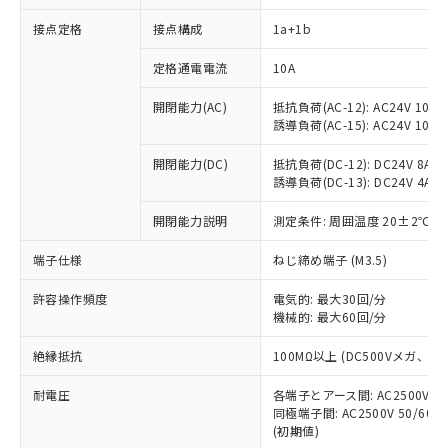
接点定格
接点構成
1a+1b
※1 対応状況
定格通電電流
10A
対応済み：EU RoHS指令（10物質）の
開閉能力(AC)
抵抗負荷(AC-12): AC24V 10A/A
非含有に対応した製品が提供可能な商品で
誘導負荷(AC-15): AC24V 10A/AC
す。
対応予定：EU RoHS指令（10物質）の非含
開閉能力(DC)
抵抗負荷(DC-12): DC24V 8A/DC
ご利用条件
有に対応した製品に切り替える予定のある
誘導負荷(DC-13): DC24V 4A/DC
商品です。
対応予定なし：EU RoHS指令（10物質）の
開閉能力説明
測定条件: 周囲温度 20±2℃、
以下の条件をお読みいただき、同意のうえ
非含有に非対応の商品で、対応品を出す予
ご利用ください。
端子仕様
ねじ締め端子 (M3.5)
定はありません。
調査・確認中：EU RoHS指令（10物質）の
本サービスは、当社制御機器事業取扱
※1 中国RoHS○×表
許容操作頻度
電気的: 最大30回/分
非含有の対応状況を調査中または確認中の
商品の当社在庫状況および標準価格
機械的: 最大60回/分
商品です。
(税抜)を提供させていただくもので
「○」：最大均質材料含有率が中国RoHSの
非該当品：ライセンス料など無形物で、有
す。
絶縁抵抗
100MΩ以上 (DC500Vメガ、
基準値以下であることを示します。
害物質有無と関係のない商品です。
当社制御機器事業取扱商品の中には、
「×」：最大均質材料含有率が中国RoHSの
仕入先様の事情により、非含有部品として
耐電圧
各端子とアース間: AC2500V 50/
本サービスの対象外となる商品もある
基準値を超えていることを示します。
いたものが、含有品と判明した場合などや
当社は、これら貴社製品のうち、外国
同極端子間: AC2500V 50/60
ことをご了承ください。
「－」：未確認です。当社販売部門へお問
むを得ず変更することがあります。
(初期値)
為替および外国貿易法に定める商品
在庫状況および標準価格照会結果は、
い合わせください。