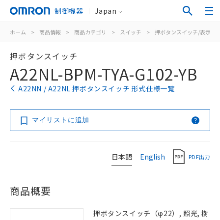
制御機器
Japan
ホーム
>
商品情報
>
商品カテゴリ
>
スイッチ
>
押ボタンスイッチ/表示灯
押ボタンスイッチ
A22NL-BPM-TYA-G102-YB
A22NN / A22NL 押ボタンスイッチ 形式仕様一覧
マイリストに追加
日本語
English
PDF出力
商品概要
押ボタンスイッチ（φ22）, 照光, 樹