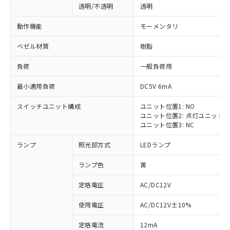
透明/不透明
透明
動作機能
モーメンタリ
ベゼル材質
樹脂
負荷
一般負荷用
最小適用負荷
DC5V 6mA
スイッチユニット構成
ユニット位置1: NO
ユニット位置2: 点灯ユニット
ユニット位置3: NC
ランプ
照光部方式
LEDランプ
ランプ色
黄
定格電圧
AC/DC12V
使用電圧
AC/DC12V±10%
定格電流
12mA