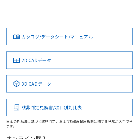
ログイン/会員登録
EU RoHS
注意事項・凡例
UL認証
CSA認証
CEマーキング
Yes
Yes
Yes
対応状況
対応予定月
※1
※2
ダウンロードデータをご利用いただく前に、以下を必ずお読
みください。
カタログ/データシート/マニュアル
対応済み
ソフトウェアの使用条件
LR型式承認
DNV型式承認
BV型式承認
KR型式承
（イギリス
（ノルウェー
（フランス
（韓国
船舶規格）
船舶規格）
船舶規格）
船舶規格
中国 RoHS
注意事項・凡例
2D CADデータ
No
No
No
No
中国 RoHS表
※1 ※2
3D CADデータ
この製品の規格認証/適合状況ページへ
Pb
Hg
Cd
Cr(VI)
その他の認証はこちらのページからご検索ください
該非判定見解書/項目別対比表
X
O
O
O
日本の外為法に基づく該非判定、およびEAR再輸出規制に関する見解が入手でき
ます。
"対応済み"や非含有の記載がされた商品であっても、流通
在庫等で未対応品が混在する可能性があります。
オンライン購入