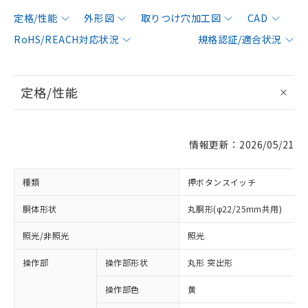
定格/性能
外形図
取りつけ穴加工図
CAD
RoHS/REACH対応状況
規格認証/適合状況
定格/性能
情報更新：2026/05/21
種類
押ボタンスイッチ
胴体形状
丸胴形(φ22/25mm共用)
照光/非照光
照光
操作部
操作部形状
丸形 突出形
操作部色
黄