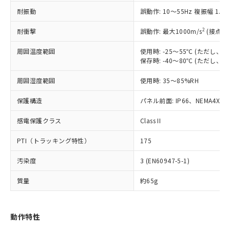
（以下｢規制貨物等」という）を輸出
記載している更新日時点での社内デー
耐振動
誤動作: 10～55Hz 複振幅 1.
*EU RoHS指令（10物質）：
または国外への提供する場合は、日本
記
タに基づき作成されるものであり、閲
説明
鉛(Pb) 1000ppm以下、 水銀(Hg) 1000ppm以下、 カド
*中国RoHS10物質の基準値 (GB/T26572)：
国政府の輸出許可(または役務取引許
号
覧された時点での実際の在庫および標
ミウム(Cd) 100ppm以下、
Pb(鉛) :1000ppm、 Hg(水銀) : 1000ppm、 Cd(カドミウ
2
耐衝撃
誤動作: 最大1000m/s
(接点開
可)を取得するなどの必要な手続きを
六価クロム(Cr(Ⅵ)) 1000ppm以下、ポリ臭化ビフェニル
ム) : 100ppm、
準価格とは異なる場合があることをご
類(PBB) 1000ppm以下、ポリ臭化ジフェニルエーテル類
Cr(Ⅵ)(六価クロム) : 1000ppm、 PBBs(ポリ臭化ビフェ
とります。
了承ください。
(PBDE) 1000ppm以下、フタル酸ビス(2-エチルヘキシ
周囲温度範囲
使用時: -25～55℃ (ただし
○
一定数以上の在庫あり
ニル類) : 1000ppm、 PBDEs(ポリ臭化ジフェニルエーテ
当社は規制貨物を破棄する場合は、完
ル) (DEHP)(別名：DOP) 1000ppm以下、フタル酸ブチ
正式な納期状況および標準価格はお客
ル類) : 1000ppm、
保存時: -40～80℃ (ただし
ルベンジル（BBP） 1000ppm以下、フタル酸ジブチル
全に破砕するなど、違法に輸出されな
DBP(フタル酸ジブチル) : 1000ppm、 DIBP(フタル酸ジ
様のお取引先、またはお客様担当のオ
（DBP） 1000ppm以下、フタル酸ジイソブチル
イソブチル) : 1000ppm、 BBP(フタル酸ブチルベンジ
△
一定数には満たないが在庫あり
いよう必要な手段を講じます。
周囲湿度範囲
使用時: 35～85%RH
ムロン制御機器販売店・当社販売員に
(DIBP) 1000ppm以下
ル) : 1000ppm、
当社は貴社製品を、核兵器、ミサイ
但し、RoHS指令で産業用監視および制御機器に対する
DEHP(フタル酸ビス(2-エチルヘキシル)) : 1000ppm
ご相談ください。
適用除外項目は除く。
ル、化学兵器、生物兵器またはその他
保護構造
パネル前面: IP66、NEMA4X, N
－
在庫なし(最新の在庫状況につ
オムロン制御機器販売店や当社販売拠
フタル酸エステル類の４物質については閾値を超える意
武器並びにこれらの製造装置等に一切
いては、お客様のお取引先、ま
図的な使用がないことを確認しています。
点は「
販売ネットワーク
」をご確認
※2 環境保護使用期限
感電保護クラス
Class II
使用いたしません。
たはお客様担当のオムロン制御
ください。
当社は、貴社製品を第三者に販売する
機器販売店・当社販売員にご確
在庫状況および標準価格結果を当社の
PTI（トラッキング特性）
175
※2 対応予定月
「ｅ」：有害物質（10物質）のすべてが基
場合は、上記1、2および3の内容を当
認ください)
事前の承諾なく第三者に漏洩または開
準値以下であることを示します。
該第三者に通知します。また当社は、
示しないようお願いします。
汚染度
3 (EN60947-5-1)
部品在庫の切り替え状況などにより、予定
「10」：通常の使用状況下において有害物
販売先および販売に係わる関係者が違
マイパーツ機能（部品リスト作成サー
空
受注生産機種、また在庫状況の
月が前後することがあります。
質が外部に漏えいし、環境に深刻な影響を
法に輸出するおそれがある場合は、取
ビス）をご利用いただくには、I-Web
白
情報を公開していない機種
質量
約65g
及ぼさない年数を意味します。
り引きをいたしません。
メンバーズにご登録されている必要が
「－」：未確認です。当社販売部門へお問
あります。
い合わせください。
お客様が当ウェブサイト上で当社にご
動作特性
※3 非含有証明書ダウンロード
登録された部品リストについて、当社