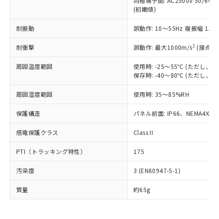
同極端子間: AC2500V 50/60
為替および外国貿易法に定める商品
在庫状況および標準価格照会結果は、
い合わせください。
(初期値)
（以下｢規制貨物等」という）を輸出
記載している更新日時点での社内デー
*EU RoHS指令（10物質）：
または国外への提供する場合は、日本
記
タに基づき作成されるものであり、閲
説明
鉛(Pb) 1000ppm以下、 水銀(Hg) 1000ppm以下、 カド
耐振動
誤動作: 10～55Hz 複振幅 1.
*中国RoHS10物質の基準値 (GB/T26572)：
国政府の輸出許可(または役務取引許
号
覧された時点での実際の在庫および標
ミウム(Cd) 100ppm以下、
Pb(鉛) :1000ppm、 Hg(水銀) : 1000ppm、 Cd(カドミウ
可)を取得するなどの必要な手続きを
六価クロム(Cr(Ⅵ)) 1000ppm以下、ポリ臭化ビフェニル
ム) : 100ppm、
準価格とは異なる場合があることをご
2
耐衝撃
誤動作: 最大1000m/s
(接点開
類(PBB) 1000ppm以下、ポリ臭化ジフェニルエーテル類
Cr(Ⅵ)(六価クロム) : 1000ppm、 PBBs(ポリ臭化ビフェ
とります。
了承ください。
(PBDE) 1000ppm以下、フタル酸ビス(2-エチルヘキシ
○
一定数以上の在庫あり
ニル類) : 1000ppm、 PBDEs(ポリ臭化ジフェニルエーテ
当社は規制貨物を破棄する場合は、完
ル) (DEHP)(別名：DOP) 1000ppm以下、フタル酸ブチ
正式な納期状況および標準価格はお客
ル類) : 1000ppm、
周囲温度範囲
使用時: -25～55℃ (ただし
ルベンジル（BBP） 1000ppm以下、フタル酸ジブチル
全に破砕するなど、違法に輸出されな
DBP(フタル酸ジブチル) : 1000ppm、 DIBP(フタル酸ジ
保存時: -40～80℃ (ただし
様のお取引先、またはお客様担当のオ
（DBP） 1000ppm以下、フタル酸ジイソブチル
イソブチル) : 1000ppm、 BBP(フタル酸ブチルベンジ
△
一定数には満たないが在庫あり
いよう必要な手段を講じます。
ムロン制御機器販売店・当社販売員に
(DIBP) 1000ppm以下
ル) : 1000ppm、
当社は貴社製品を、核兵器、ミサイ
但し、RoHS指令で産業用監視および制御機器に対する
周囲湿度範囲
使用時: 35～85%RH
DEHP(フタル酸ビス(2-エチルヘキシル)) : 1000ppm
ご相談ください。
適用除外項目は除く。
ル、化学兵器、生物兵器またはその他
－
在庫なし(最新の在庫状況につ
オムロン制御機器販売店や当社販売拠
フタル酸エステル類の４物質については閾値を超える意
保護構造
パネル前面: IP66、NEMA4X, N
武器並びにこれらの製造装置等に一切
いては、お客様のお取引先、ま
図的な使用がないことを確認しています。
点は「
販売ネットワーク
」をご確認
※2 環境保護使用期限
使用いたしません。
たはお客様担当のオムロン制御
ください。
感電保護クラス
Class II
当社は、貴社製品を第三者に販売する
機器販売店・当社販売員にご確
在庫状況および標準価格結果を当社の
※2 対応予定月
「ｅ」：有害物質（10物質）のすべてが基
場合は、上記1、2および3の内容を当
認ください)
事前の承諾なく第三者に漏洩または開
PTI（トラッキング特性）
175
準値以下であることを示します。
該第三者に通知します。また当社は、
示しないようお願いします。
部品在庫の切り替え状況などにより、予定
「10」：通常の使用状況下において有害物
販売先および販売に係わる関係者が違
マイパーツ機能（部品リスト作成サー
空
受注生産機種、また在庫状況の
汚染度
3 (EN60947-5-1)
月が前後することがあります。
質が外部に漏えいし、環境に深刻な影響を
法に輸出するおそれがある場合は、取
ビス）をご利用いただくには、I-Web
白
情報を公開していない機種
及ぼさない年数を意味します。
り引きをいたしません。
メンバーズにご登録されている必要が
質量
約65g
「－」：未確認です。当社販売部門へお問
あります。
い合わせください。
お客様が当ウェブサイト上で当社にご
※3 非含有証明書ダウンロード