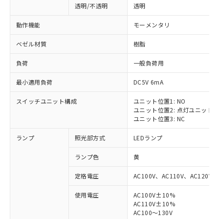
透明/不透明
透明
動作機能
モーメンタリ
ベゼル材質
樹脂
負荷
一般負荷用
最小適用負荷
DC5V 6mA
スイッチユニット構成
ユニット位置1: NO
ユニット位置2: 点灯ユニット
ユニット位置3: NC
ランプ
照光部方式
LEDランプ
ランプ色
黄
定格電圧
AC100V、AC110V、AC120V
使用電圧
AC100V±10%
AC110V±10%
AC100～130V