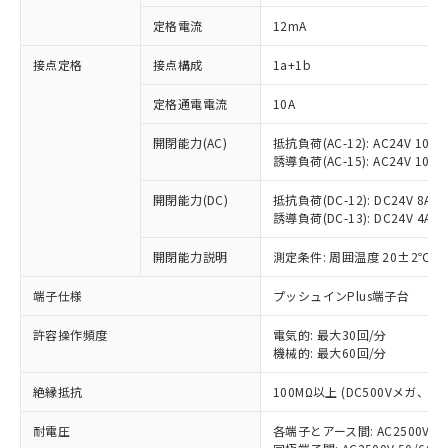
定格電流
12mA
接点定格
接点構成
1a+1b
※1 対応状況
定格通電電流
10A
対応済み：EU RoHS指令（10物質）の
非含有に対応した製品が提供可能な商品で
開閉能力(AC)
抵抗負荷(AC-12): AC24V 10A/A
す。
誘導負荷(AC-15): AC24V 10A/AC
対応予定：EU RoHS指令（10物質）の非含
ご利用条件
有に対応した製品に切り替える予定のある
開閉能力(DC)
抵抗負荷(DC-12): DC24V 8A/DC
商品です。
誘導負荷(DC-13): DC24V 4A/DC
対応予定なし：EU RoHS指令（10物質）の
以下の条件をお読みいただき、同意のうえ
開閉能力説明
測定条件: 周囲温度 20±2℃、
非含有に非対応の商品で、対応品を出す予
ご利用ください。
定はありません。
端子仕様
プッシュインPlus端子台
調査・確認中：EU RoHS指令（10物質）の
本サービスは、当社制御機器事業取扱
※1 中国RoHS○×表
非含有の対応状況を調査中または確認中の
商品の当社在庫状況および標準価格
許容操作頻度
電気的: 最大30回/分
商品です。
(税抜)を提供させていただくもので
機械的: 最大60回/分
「○」：最大均質材料含有率が中国RoHSの
非該当品：ライセンス料など無形物で、有
す。
基準値以下であることを示します。
害物質有無と関係のない商品です。
絶縁抵抗
100MΩ以上 (DC500Vメガ、
当社制御機器事業取扱商品の中には、
「×」：最大均質材料含有率が中国RoHSの
仕入先様の事情により、非含有部品として
本サービスの対象外となる商品もある
基準値を超えていることを示します。
いたものが、含有品と判明した場合などや
当社は、これら貴社製品のうち、外国
耐電圧
各端子とアース間: AC2500V 50/
ことをご了承ください。
「－」：未確認です。当社販売部門へお問
むを得ず変更することがあります。