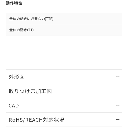
登録された部品リストについて、当社
動作特性
および当社の共同利用者が、当社の製
下記の非含有証明書をダウンロードするこ
品・サービスに関するお客様との取
とができます。
合意する
キャンセル
引・商談に必要な範囲で利用すること
全体の動きに必要な力(TTF)
をご了承ください。
EU RoHS指令（10物質）の非含有証明書
全体の動き(TT)
※当社の共同利用者とは、
"個人情報
51物質の非含有証明書（当社基準）
の共同利用に関して"
の「1.共同利
※本証明書は発行日時点で非含有を証明す
用者の範囲」に記載されている法人を
るもので、過去に遡って非含有を証明する
指します。
ものではありません。
また、RoHS指令のフタル酸エステル類４
物質の対応では、対応完了までの期間は出
荷製品に未対応品が混在することから備考
外形図
欄に対応日を記載しておりました。
既に当社にて対応品への在庫切替を完了
情報更新：2026/05/21
していることから、特段のことがない限
取りつけ穴加工図
り、2022年1月12日より割愛しておりま
す。
情報更新：2026/05/21
CAD
ログイン/会員登録いただくと、CADデータをダウンロー
RoHS/REACH対応状況
ドすることができます。