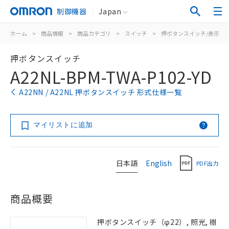
制御機器
Japan
ホーム
>
商品情報
>
商品カテゴリ
>
スイッチ
>
押ボタンスイッチ/表示灯
押ボタンスイッチ
A22NL-BPM-TWA-P102-YD
A22NN / A22NL 押ボタンスイッチ 形式仕様一覧
マイリストに追加
日本語
English
PDF出力
商品概要
押ボタンスイッチ（φ22）, 照光, 樹