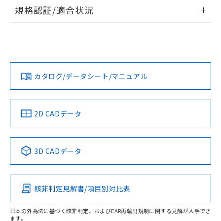
情報更新：2026/7/29
規格認証/適合状況
ログイン/会員登録
EU RoHS
注意事項・凡例
A22NL-BPM-TWA-P102-YDについての規格認証/適合状況に
ついては、「カスタマーサポートセンタ お客様相談室」また
は貴社担当オムロン営業員または販売店にお問い合わせくだ
対応状況
対応予定月
※1
※2
さい。
ダウンロードデータをご利用いただく前に、以下を必ずお読
みください。
カタログ/データシート/マニュアル
対応済み
ソフトウェアの使用条件
お問い合わせ
中国 RoHS
注意事項・凡例
2D CADデータ
中国 RoHS表
※1 ※2
3D CADデータ
Pb
Hg
Cd
Cr(VI)
該非判定見解書/項目別対比表
O
O
O
O
日本の外為法に基づく該非判定、およびEAR再輸出規制に関する見解が入手でき
ます。