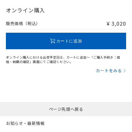
"対応済み"や非含有の記載がされた商品であっても、流通
在庫等で未対応品が混在する可能性があります。
オンライン購入
非含有品が必要な際は、弊社営業部門もしくは販売店へお
問い合わせください。
¥ 3,020
販売価格（税込）
この製品のRoHS/REACH対応状況ページへ
カートに追加
オンライン購入における出荷予定日は、カートに追加～「ご購入手続き：価
格・納期の確認」画面にてご確認ください。
カートをみる
ページ先頭へ戻る
お知らせ・最新情報