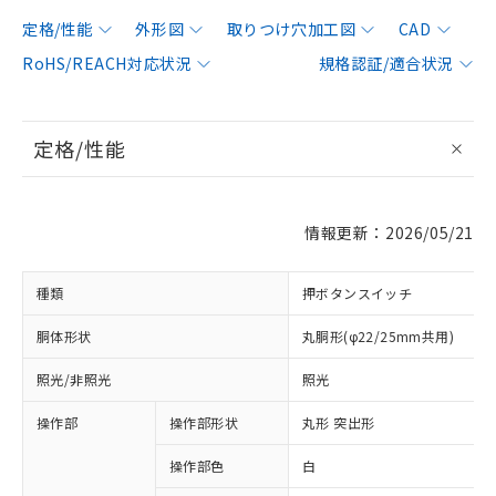
定格/性能
外形図
取りつけ穴加工図
CAD
RoHS/REACH対応状況
規格認証/適合状況
定格/性能
情報更新：2026/05/21
種類
押ボタンスイッチ
胴体形状
丸胴形(φ22/25mm共用)
照光/非照光
照光
操作部
操作部形状
丸形 突出形
操作部色
白