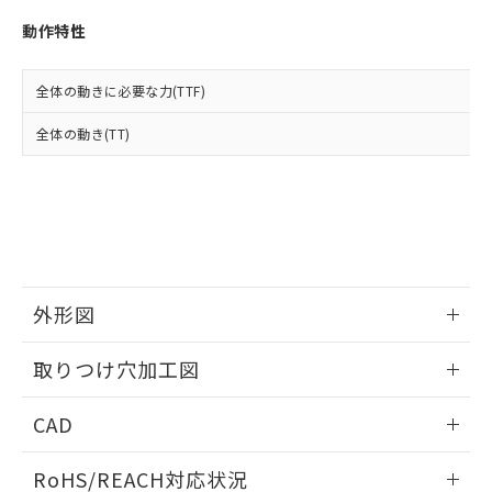
※3 非含有証明書ダウンロード
登録された部品リストについて、当社
動作特性
および当社の共同利用者が、当社の製
下記の非含有証明書をダウンロードするこ
品・サービスに関するお客様との取
とができます。
合意する
キャンセル
引・商談に必要な範囲で利用すること
全体の動きに必要な力(TTF)
をご了承ください。
EU RoHS指令（10物質）の非含有証明書
※当社の共同利用者とは、
"個人情報
全体の動き(TT)
51物質の非含有証明書（当社基準）
の共同利用に関して"
の「1.共同利
※本証明書は発行日時点で非含有を証明す
用者の範囲」に記載されている法人を
るもので、過去に遡って非含有を証明する
指します。
ものではありません。
また、RoHS指令のフタル酸エステル類４
物質の対応では、対応完了までの期間は出
荷製品に未対応品が混在することから備考
欄に対応日を記載しておりました。
外形図
既に当社にて対応品への在庫切替を完了
していることから、特段のことがない限
情報更新：2026/05/21
取りつけ穴加工図
り、2022年1月12日より割愛しておりま
す。
情報更新：2026/05/21
CAD
ログイン/会員登録いただくと、CADデータをダウンロー
RoHS/REACH対応状況
ドすることができます。