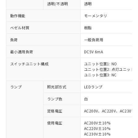
透明/不透明
透明
動作機能
モーメンタリ
ベゼル材質
樹脂
負荷
一般負荷用
最小適用負荷
DC5V 6mA
スイッチユニット構成
ユニット位置1: NO
ユニット位置2: 点灯ユニット
ユニット位置3: NC
ランプ
照光部方式
LEDランプ
ランプ色
白
定格電圧
AC200V、AC220V、AC230V、
使用電圧
AC200V±10%
AC220V±10%
AC230V±10%