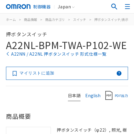
制御機器
Japan
ホーム
>
商品情報
>
商品カテゴリ
>
スイッチ
>
押ボタンスイッチ/表示灯
押ボタンスイッチ
A22NL-BPM-TWA-P102-WE
A22NN / A22NL 押ボタンスイッチ 形式仕様一覧
マイリストに追加
日本語
English
PDF出力
商品概要
押ボタンスイッチ（φ22）, 照光, 樹