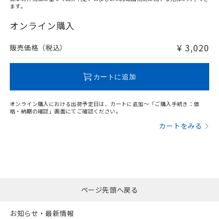
ます。
"対応済み"や非含有の記載がされた商品であっても、流通
在庫等で未対応品が混在する可能性があります。
オンライン購入
非含有品が必要な際は、弊社営業部門もしくは販売店へお
問い合わせください。
¥ 3,020
販売価格（税込）
この製品のRoHS/REACH対応状況ページへ
カートに追加
オンライン購入における出荷予定日は、カートに追加～「ご購入手続き：価
格・納期の確認」画面にてご確認ください。
カートをみる
ページ先頭へ戻る
お知らせ・最新情報