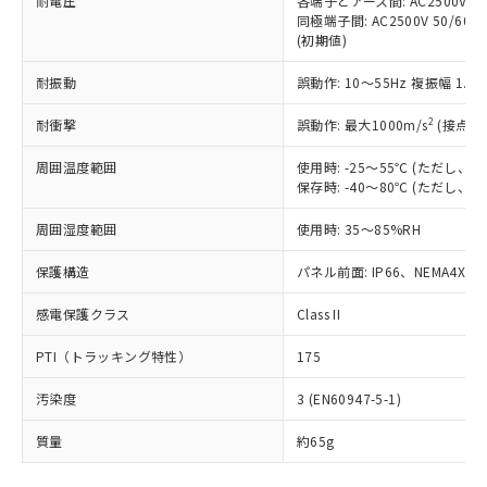
耐電圧
各端子とアース間: AC2500V 50/
「－」：未確認です。当社販売部門へお問
むを得ず変更することがあります。
為替および外国貿易法に定める商品
在庫状況および標準価格照会結果は、
同極端子間: AC2500V 50/60
い合わせください。
（以下｢規制貨物等」という）を輸出
(初期値)
記載している更新日時点での社内デー
*EU RoHS指令（10物質）：
または国外への提供する場合は、日本
記
タに基づき作成されるものであり、閲
説明
鉛(Pb) 1000ppm以下、 水銀(Hg) 1000ppm以下、 カド
*中国RoHS10物質の基準値 (GB/T26572)：
国政府の輸出許可(または役務取引許
耐振動
誤動作: 10～55Hz 複振幅 1.
号
覧された時点での実際の在庫および標
ミウム(Cd) 100ppm以下、
Pb(鉛) :1000ppm、 Hg(水銀) : 1000ppm、 Cd(カドミウ
可)を取得するなどの必要な手続きを
六価クロム(Cr(Ⅵ)) 1000ppm以下、ポリ臭化ビフェニル
ム) : 100ppm、
準価格とは異なる場合があることをご
類(PBB) 1000ppm以下、ポリ臭化ジフェニルエーテル類
2
Cr(Ⅵ)(六価クロム) : 1000ppm、 PBBs(ポリ臭化ビフェ
耐衝撃
誤動作: 最大1000m/s
(接点開
とります。
了承ください。
(PBDE) 1000ppm以下、フタル酸ビス(2-エチルヘキシ
○
一定数以上の在庫あり
ニル類) : 1000ppm、 PBDEs(ポリ臭化ジフェニルエーテ
当社は規制貨物を破棄する場合は、完
ル) (DEHP)(別名：DOP) 1000ppm以下、フタル酸ブチ
正式な納期状況および標準価格はお客
ル類) : 1000ppm、
周囲温度範囲
使用時: -25～55℃ (ただし
ルベンジル（BBP） 1000ppm以下、フタル酸ジブチル
全に破砕するなど、違法に輸出されな
DBP(フタル酸ジブチル) : 1000ppm、 DIBP(フタル酸ジ
様のお取引先、またはお客様担当のオ
（DBP） 1000ppm以下、フタル酸ジイソブチル
保存時: -40～80℃ (ただし
イソブチル) : 1000ppm、 BBP(フタル酸ブチルベンジ
△
一定数には満たないが在庫あり
いよう必要な手段を講じます。
ムロン制御機器販売店・当社販売員に
(DIBP) 1000ppm以下
ル) : 1000ppm、
当社は貴社製品を、核兵器、ミサイ
但し、RoHS指令で産業用監視および制御機器に対する
DEHP(フタル酸ビス(2-エチルヘキシル)) : 1000ppm
ご相談ください。
周囲湿度範囲
使用時: 35～85%RH
適用除外項目は除く。
ル、化学兵器、生物兵器またはその他
－
在庫なし(最新の在庫状況につ
オムロン制御機器販売店や当社販売拠
フタル酸エステル類の４物質については閾値を超える意
武器並びにこれらの製造装置等に一切
いては、お客様のお取引先、ま
図的な使用がないことを確認しています。
点は「
販売ネットワーク
」をご確認
保護構造
パネル前面: IP66、NEMA4X, N
※2 環境保護使用期限
使用いたしません。
たはお客様担当のオムロン制御
ください。
当社は、貴社製品を第三者に販売する
機器販売店・当社販売員にご確
感電保護クラス
Class II
在庫状況および標準価格結果を当社の
※2 対応予定月
「ｅ」：有害物質（10物質）のすべてが基
場合は、上記1、2および3の内容を当
認ください)
事前の承諾なく第三者に漏洩または開
準値以下であることを示します。
該第三者に通知します。また当社は、
PTI（トラッキング特性）
175
示しないようお願いします。
部品在庫の切り替え状況などにより、予定
「10」：通常の使用状況下において有害物
販売先および販売に係わる関係者が違
マイパーツ機能（部品リスト作成サー
空
受注生産機種、また在庫状況の
月が前後することがあります。
質が外部に漏えいし、環境に深刻な影響を
汚染度
3 (EN60947-5-1)
法に輸出するおそれがある場合は、取
ビス）をご利用いただくには、I-Web
白
情報を公開していない機種
及ぼさない年数を意味します。
り引きをいたしません。
メンバーズにご登録されている必要が
質量
約65g
「－」：未確認です。当社販売部門へお問
あります。
い合わせください。
お客様が当ウェブサイト上で当社にご