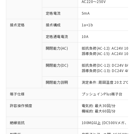
AC220～250V
定格電流
5mA
※1 対応状況
接点定格
接点構成
1a+1b
対応済み：EU RoHS指令（10物質）の
定格通電電流
10A
非含有に対応した製品が提供可能な商品で
開閉能力(AC)
抵抗負荷(AC-12): AC24V 10A/A
す。
誘導負荷(AC-15): AC24V 10A/AC
対応予定：EU RoHS指令（10物質）の非含
ご利用条件
有に対応した製品に切り替える予定のある
開閉能力(DC)
抵抗負荷(DC-12): DC24V 8A/DC
商品です。
誘導負荷(DC-13): DC24V 4A/DC
対応予定なし：EU RoHS指令（10物質）の
以下の条件をお読みいただき、同意のうえ
非含有に非対応の商品で、対応品を出す予
開閉能力説明
測定条件: 周囲温度 20±2℃、
ご利用ください。
定はありません。
調査・確認中：EU RoHS指令（10物質）の
端子仕様
プッシュインPlus端子台
本サービスは、当社制御機器事業取扱
※1 中国RoHS○×表
非含有の対応状況を調査中または確認中の
商品の当社在庫状況および標準価格
商品です。
許容操作頻度
電気的: 最大30回/分
(税抜)を提供させていただくもので
「○」：最大均質材料含有率が中国RoHSの
機械的: 最大60回/分
非該当品：ライセンス料など無形物で、有
す。
基準値以下であることを示します。
害物質有無と関係のない商品です。
当社制御機器事業取扱商品の中には、
絶縁抵抗
100MΩ以上 (DC500Vメガ、
「×」：最大均質材料含有率が中国RoHSの
仕入先様の事情により、非含有部品として
本サービスの対象外となる商品もある
基準値を超えていることを示します。
いたものが、含有品と判明した場合などや
当社は、これら貴社製品のうち、外国
ことをご了承ください。