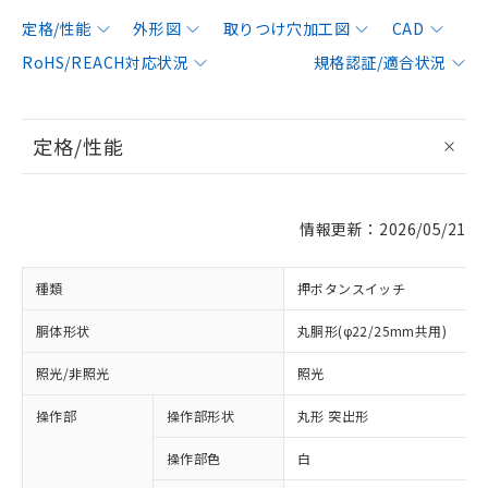
定格/性能
外形図
取りつけ穴加工図
CAD
RoHS/REACH対応状況
規格認証/適合状況
定格/性能
情報更新：2026/05/21
種類
押ボタンスイッチ
胴体形状
丸胴形(φ22/25mm共用)
照光/非照光
照光
操作部
操作部形状
丸形 突出形
操作部色
白