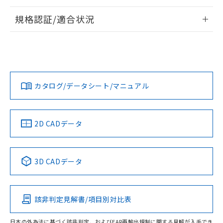
情報更新：2026/7/29
規格認証/適合状況
ログイン/会員登録
EU RoHS
注意事項・凡例
A22NL-BPM-TWA-P102-WEについての規格認証/適合状況に
ついては、「カスタマーサポートセンタ お客様相談室」また
は貴社担当オムロン営業員または販売店にお問い合わせくだ
対応状況
対応予定月
※1
※2
さい。
ダウンロードデータをご利用いただく前に、以下を必ずお読
みください。
カタログ/データシート/マニュアル
対応済み
ソフトウェアの使用条件
お問い合わせ
中国 RoHS
注意事項・凡例
2D CADデータ
中国 RoHS表
※1 ※2
3D CADデータ
Pb
Hg
Cd
Cr(VI)
該非判定見解書/項目別対比表
O
O
O
O
日本の外為法に基づく該非判定、およびEAR再輸出規制に関する見解が入手でき