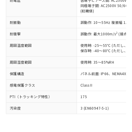
準価格とは異なる場合があることをご
耐電圧
各端子とアース間: AC2500V 50/
類(PBB) 1000ppm以下、ポリ臭化ジフェニルエーテル類
Cr(Ⅵ)(六価クロム) : 1000ppm、 PBBs(ポリ臭化ビフェ
とります。
同極端子間: AC2500V 50/60
了承ください。
(PBDE) 1000ppm以下、フタル酸ビス(2-エチルヘキシ
○
一定数以上の在庫あり
ニル類) : 1000ppm、 PBDEs(ポリ臭化ジフェニルエーテ
当社は規制貨物を破棄する場合は、完
(初期値)
ル) (DEHP)(別名：DOP) 1000ppm以下、フタル酸ブチ
正式な納期状況および標準価格はお客
ル類) : 1000ppm、
ルベンジル（BBP） 1000ppm以下、フタル酸ジブチル
全に破砕するなど、違法に輸出されな
DBP(フタル酸ジブチル) : 1000ppm、 DIBP(フタル酸ジ
様のお取引先、またはお客様担当のオ
（DBP） 1000ppm以下、フタル酸ジイソブチル
イソブチル) : 1000ppm、 BBP(フタル酸ブチルベンジ
△
一定数には満たないが在庫あり
耐振動
誤動作: 10～55Hz 複振幅 1.
いよう必要な手段を講じます。
ムロン制御機器販売店・当社販売員に
(DIBP) 1000ppm以下
ル) : 1000ppm、
当社は貴社製品を、核兵器、ミサイ
但し、RoHS指令で産業用監視および制御機器に対する
DEHP(フタル酸ビス(2-エチルヘキシル)) : 1000ppm
ご相談ください。
2
耐衝撃
適用除外項目は除く。
誤動作: 最大1000m/s
(接点開
ル、化学兵器、生物兵器またはその他
－
在庫なし(最新の在庫状況につ
オムロン制御機器販売店や当社販売拠
フタル酸エステル類の４物質については閾値を超える意
武器並びにこれらの製造装置等に一切
いては、お客様のお取引先、ま
図的な使用がないことを確認しています。
点は「
販売ネットワーク
」をご確認
周囲温度範囲
使用時: -25～55℃ (ただし
※2 環境保護使用期限
使用いたしません。
たはお客様担当のオムロン制御
ください。
保存時: -40～80℃ (ただし
当社は、貴社製品を第三者に販売する
機器販売店・当社販売員にご確
在庫状況および標準価格結果を当社の
※2 対応予定月
「ｅ」：有害物質（10物質）のすべてが基
場合は、上記1、2および3の内容を当
認ください)
事前の承諾なく第三者に漏洩または開
周囲湿度範囲
使用時: 35～85%RH
準値以下であることを示します。
該第三者に通知します。また当社は、
示しないようお願いします。
部品在庫の切り替え状況などにより、予定
「10」：通常の使用状況下において有害物
販売先および販売に係わる関係者が違
保護構造
パネル前面: IP66、NEMA4X, N
マイパーツ機能（部品リスト作成サー
空
受注生産機種、また在庫状況の
月が前後することがあります。
質が外部に漏えいし、環境に深刻な影響を
法に輸出するおそれがある場合は、取
ビス）をご利用いただくには、I-Web
白
情報を公開していない機種
及ぼさない年数を意味します。
り引きをいたしません。
感電保護クラス
Class II
メンバーズにご登録されている必要が
「－」：未確認です。当社販売部門へお問
あります。
い合わせください。
PTI（トラッキング特性）
175
お客様が当ウェブサイト上で当社にご
※3 非含有証明書ダウンロード
登録された部品リストについて、当社
汚染度
3 (EN60947-5-1)
および当社の共同利用者が、当社の製
下記の非含有証明書をダウンロードするこ
品・サービスに関するお客様との取
とができます。
合意する
キャンセル
引・商談に必要な範囲で利用すること
をご了承ください。