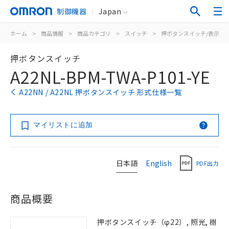
制御機器
Japan
ホーム
>
商品情報
>
商品カテゴリ
>
スイッチ
>
押ボタンスイッチ/表示灯
押ボタンスイッチ
A22NL-BPM-TWA-P101-YE
A22NN / A22NL 押ボタンスイッチ 形式仕様一覧
マイリストに追加
日本語
English
PDF出力
商品概要
押ボタンスイッチ（φ22）, 照光, 樹