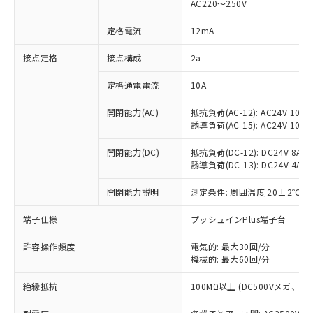
AC220～250V
対応済み：EU RoHS指令（10物質）の
非含有に対応した製品が提供可能な商品で
定格電流
12mA
す。
対応予定：EU RoHS指令（10物質）の非含
接点定格
接点構成
2a
ご利用条件
有に対応した製品に切り替える予定のある
定格通電電流
10A
商品です。
対応予定なし：EU RoHS指令（10物質）の
以下の条件をお読みいただき、同意のうえ
開閉能力(AC)
抵抗負荷(AC-12): AC24V 10A/A
非含有に非対応の商品で、対応品を出す予
誘導負荷(AC-15): AC24V 10A/AC
ご利用ください。
定はありません。
調査・確認中：EU RoHS指令（10物質）の
本サービスは、当社制御機器事業取扱
開閉能力(DC)
抵抗負荷(DC-12): DC24V 8A/DC
※1 中国RoHS○×表
非含有の対応状況を調査中または確認中の
誘導負荷(DC-13): DC24V 4A/DC
商品の当社在庫状況および標準価格
商品です。
(税抜)を提供させていただくもので
「○」：最大均質材料含有率が中国RoHSの
非該当品：ライセンス料など無形物で、有
開閉能力説明
測定条件: 周囲温度 20±2℃、
す。
基準値以下であることを示します。
害物質有無と関係のない商品です。
当社制御機器事業取扱商品の中には、
「×」：最大均質材料含有率が中国RoHSの
仕入先様の事情により、非含有部品として
端子仕様
プッシュインPlus端子台
本サービスの対象外となる商品もある
基準値を超えていることを示します。
いたものが、含有品と判明した場合などや
当社は、これら貴社製品のうち、外国
ことをご了承ください。
「－」：未確認です。当社販売部門へお問
許容操作頻度
電気的: 最大30回/分
むを得ず変更することがあります。
為替および外国貿易法に定める商品
在庫状況および標準価格照会結果は、
機械的: 最大60回/分
い合わせください。
（以下｢規制貨物等」という）を輸出
記載している更新日時点での社内デー
*EU RoHS指令（10物質）：
または国外への提供する場合は、日本
記
タに基づき作成されるものであり、閲
説明
絶縁抵抗
100MΩ以上 (DC500Vメガ、
鉛(Pb) 1000ppm以下、 水銀(Hg) 1000ppm以下、 カド
*中国RoHS10物質の基準値 (GB/T26572)：
国政府の輸出許可(または役務取引許
号
覧された時点での実際の在庫および標
ミウム(Cd) 100ppm以下、
Pb(鉛) :1000ppm、 Hg(水銀) : 1000ppm、 Cd(カドミウ
可)を取得するなどの必要な手続きを
六価クロム(Cr(Ⅵ)) 1000ppm以下、ポリ臭化ビフェニル
ム) : 100ppm、