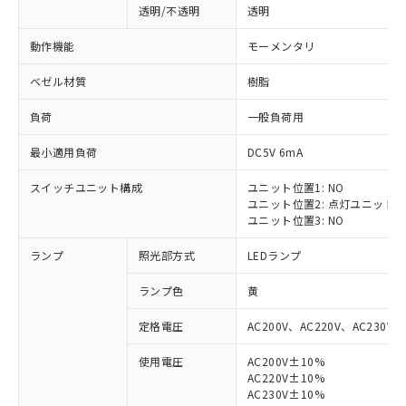
透明/不透明
透明
動作機能
モーメンタリ
ベゼル材質
樹脂
負荷
一般負荷用
最小適用負荷
DC5V 6mA
スイッチユニット構成
ユニット位置1: NO
ユニット位置2: 点灯ユニット
ユニット位置3: NO
ランプ
照光部方式
LEDランプ
ランプ色
黄
定格電圧
AC200V、AC220V、AC230V、
使用電圧
AC200V±10%
AC220V±10%
※1 対応状況
AC230V±10%