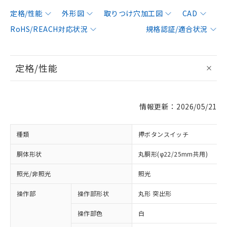
定格/性能
外形図
取りつけ穴加工図
CAD
RoHS/REACH対応状況
規格認証/適合状況
定格/性能
情報更新：2026/05/21
種類
押ボタンスイッチ
胴体形状
丸胴形(φ22/25mm共用)
照光/非照光
照光
操作部
操作部形状
丸形 突出形
操作部色
白