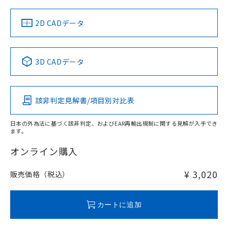
中国 RoHS
注意事項・凡例
2D CADデータ
中国 RoHS表
※1 ※2
3D CADデータ
Pb
Hg
Cd
Cr(VI)
該非判定見解書/項目別対比表
O
O
O
O
日本の外為法に基づく該非判定、およびEAR再輸出規制に関する見解が入手でき
ます。
"対応済み"や非含有の記載がされた商品であっても、流通
在庫等で未対応品が混在する可能性があります。
オンライン購入
非含有品が必要な際は、弊社営業部門もしくは販売店へお
問い合わせください。
¥ 3,020
販売価格（税込）
この製品のRoHS/REACH対応状況ページへ
カートに追加