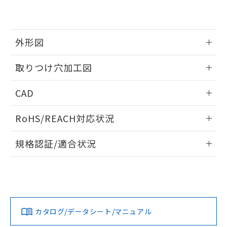
EU RoHS指令（10物質）の非含有証明書
※当社の共同利用者とは、
"個人情報
51物質の非含有証明書（当社基準）
の共同利用に関して"
の「1.共同利
※本証明書は発行日時点で非含有を証明す
用者の範囲」に記載されている法人を
るもので、過去に遡って非含有を証明する
指します。
外形図
ものではありません。
また、RoHS指令のフタル酸エステル類４
情報更新：2026/05/21
取りつけ穴加工図
物質の対応では、対応完了までの期間は出
荷製品に未対応品が混在することから備考
情報更新：2026/05/21
欄に対応日を記載しておりました。
CAD
既に当社にて対応品への在庫切替を完了
していることから、特段のことがない限
ログイン/会員登録いただくと、CADデータをダウンロー
RoHS/REACH対応状況
り、2022年1月12日より割愛しておりま
ドすることができます。
す。
情報更新：2026/7/29
規格認証/適合状況
ログイン/会員登録
EU RoHS
注意事項・凡例
A22NL-BPM-TWA-P101-YEについての規格認証/適合状況に
ついては、「カスタマーサポートセンタ お客様相談室」また
は貴社担当オムロン営業員または販売店にお問い合わせくだ
対応状況
対応予定月
※1
※2
さい。
ダウンロードデータをご利用いただく前に、以下を必ずお読
みください。
カタログ/データシート/マニュアル
対応済み
ソフトウェアの使用条件
お問い合わせ