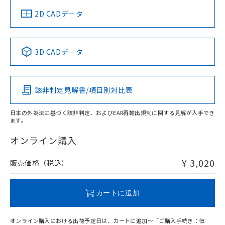
中国 RoHS
注意事項・凡例
2D CADデータ
中国 RoHS表
※1 ※2
3D CADデータ
Pb
Hg
Cd
Cr(VI)
該非判定見解書/項目別対比表
O
O
O
O
日本の外為法に基づく該非判定、およびEAR再輸出規制に関する見解が入手でき
ます。
"対応済み"や非含有の記載がされた商品であっても、流通
在庫等で未対応品が混在する可能性があります。
オンライン購入
非含有品が必要な際は、弊社営業部門もしくは販売店へお
問い合わせください。
¥ 3,020
販売価格（税込）
この製品のRoHS/REACH対応状況ページへ
カートに追加
オンライン購入における出荷予定日は、カートに追加～「ご購入手続き：価