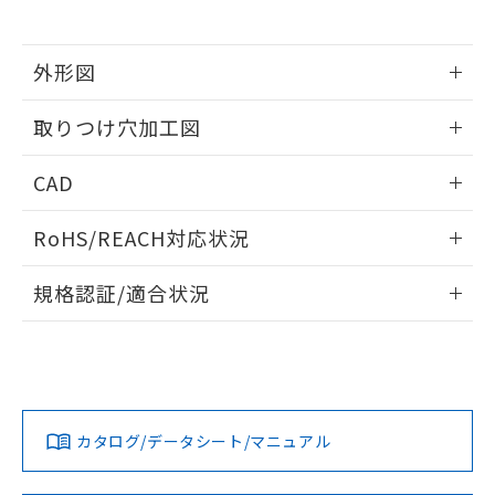
※当社の共同利用者とは、
"個人情報
51物質の非含有証明書（当社基準）
の共同利用に関して"
の「1.共同利
※本証明書は発行日時点で非含有を証明す
用者の範囲」に記載されている法人を
るもので、過去に遡って非含有を証明する
外形図
指します。
ものではありません。
情報更新：2026/05/21
また、RoHS指令のフタル酸エステル類４
取りつけ穴加工図
物質の対応では、対応完了までの期間は出
荷製品に未対応品が混在することから備考
情報更新：2026/05/21
CAD
欄に対応日を記載しておりました。
既に当社にて対応品への在庫切替を完了
ログイン/会員登録いただくと、CADデータをダウンロー
していることから、特段のことがない限
RoHS/REACH対応状況
ドすることができます。
り、2022年1月12日より割愛しておりま
す。
情報更新：2026/7/29
規格認証/適合状況
ログイン/会員登録
EU RoHS
注意事項・凡例
A22NL-BPM-TWA-P101-YDについての規格認証/適合状況に
ついては、「カスタマーサポートセンタ お客様相談室」また
は貴社担当オムロン営業員または販売店にお問い合わせくだ
対応状況
対応予定月
※1
※2
さい。
ダウンロードデータをご利用いただく前に、以下を必ずお読
みください。
カタログ/データシート/マニュアル
対応済み
ソフトウェアの使用条件
お問い合わせ