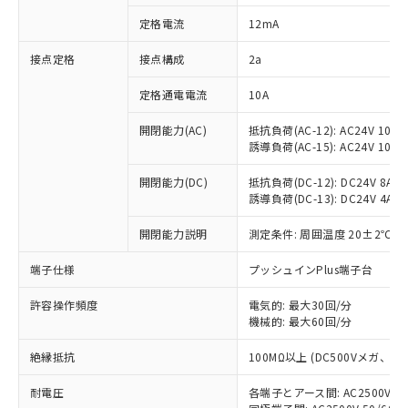
対応済み：EU RoHS指令（10物質）の
定格電流
12mA
非含有に対応した製品が提供可能な商品で
す。
接点定格
接点構成
2a
対応予定：EU RoHS指令（10物質）の非含
ご利用条件
有に対応した製品に切り替える予定のある
定格通電電流
10A
商品です。
対応予定なし：EU RoHS指令（10物質）の
開閉能力(AC)
抵抗負荷(AC-12): AC24V 10A/A
以下の条件をお読みいただき、同意のうえ
非含有に非対応の商品で、対応品を出す予
誘導負荷(AC-15): AC24V 10A/AC
ご利用ください。
定はありません。
調査・確認中：EU RoHS指令（10物質）の
開閉能力(DC)
抵抗負荷(DC-12): DC24V 8A/DC
本サービスは、当社制御機器事業取扱
※1 中国RoHS○×表
誘導負荷(DC-13): DC24V 4A/DC
非含有の対応状況を調査中または確認中の
商品の当社在庫状況および標準価格
商品です。
(税抜)を提供させていただくもので
開閉能力説明
測定条件: 周囲温度 20±2℃、
「○」：最大均質材料含有率が中国RoHSの
非該当品：ライセンス料など無形物で、有
す。
基準値以下であることを示します。
害物質有無と関係のない商品です。
当社制御機器事業取扱商品の中には、
端子仕様
プッシュインPlus端子台
「×」：最大均質材料含有率が中国RoHSの
仕入先様の事情により、非含有部品として
本サービスの対象外となる商品もある
基準値を超えていることを示します。
いたものが、含有品と判明した場合などや
当社は、これら貴社製品のうち、外国
ことをご了承ください。
許容操作頻度
電気的: 最大30回/分
「－」：未確認です。当社販売部門へお問
むを得ず変更することがあります。
為替および外国貿易法に定める商品
機械的: 最大60回/分
在庫状況および標準価格照会結果は、
い合わせください。
（以下｢規制貨物等」という）を輸出
記載している更新日時点での社内デー
*EU RoHS指令（10物質）：
または国外への提供する場合は、日本
絶縁抵抗
100MΩ以上 (DC500Vメガ、
記
タに基づき作成されるものであり、閲
説明
鉛(Pb) 1000ppm以下、 水銀(Hg) 1000ppm以下、 カド
*中国RoHS10物質の基準値 (GB/T26572)：
国政府の輸出許可(または役務取引許
号
覧された時点での実際の在庫および標
ミウム(Cd) 100ppm以下、
Pb(鉛) :1000ppm、 Hg(水銀) : 1000ppm、 Cd(カドミウ
耐電圧
各端子とアース間: AC2500V 50/
可)を取得するなどの必要な手続きを
六価クロム(Cr(Ⅵ)) 1000ppm以下、ポリ臭化ビフェニル
ム) : 100ppm、
準価格とは異なる場合があることをご