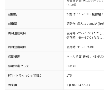
類(PBB) 1000ppm以下、ポリ臭化ジフェニルエーテル類
同極端子間: AC2500V 50/60
Cr(Ⅵ)(六価クロム) : 1000ppm、 PBBs(ポリ臭化ビフェ
とります。
了承ください。
(PBDE) 1000ppm以下、フタル酸ビス(2-エチルヘキシ
○
一定数以上の在庫あり
ニル類) : 1000ppm、 PBDEs(ポリ臭化ジフェニルエーテ
(初期値)
当社は規制貨物を破棄する場合は、完
ル) (DEHP)(別名：DOP) 1000ppm以下、フタル酸ブチ
正式な納期状況および標準価格はお客
ル類) : 1000ppm、
ルベンジル（BBP） 1000ppm以下、フタル酸ジブチル
全に破砕するなど、違法に輸出されな
DBP(フタル酸ジブチル) : 1000ppm、 DIBP(フタル酸ジ
様のお取引先、またはお客様担当のオ
耐振動
誤動作: 10～55Hz 複振幅 1.
（DBP） 1000ppm以下、フタル酸ジイソブチル
イソブチル) : 1000ppm、 BBP(フタル酸ブチルベンジ
△
一定数には満たないが在庫あり
いよう必要な手段を講じます。
ムロン制御機器販売店・当社販売員に
(DIBP) 1000ppm以下
ル) : 1000ppm、
当社は貴社製品を、核兵器、ミサイ
但し、RoHS指令で産業用監視および制御機器に対する
DEHP(フタル酸ビス(2-エチルヘキシル)) : 1000ppm
ご相談ください。
2
耐衝撃
誤動作: 最大1000m/s
(接点開
適用除外項目は除く。
ル、化学兵器、生物兵器またはその他
－
在庫なし(最新の在庫状況につ
オムロン制御機器販売店や当社販売拠
フタル酸エステル類の４物質については閾値を超える意
武器並びにこれらの製造装置等に一切
いては、お客様のお取引先、ま
周囲温度範囲
図的な使用がないことを確認しています。
使用時: -25～55℃ (ただし
点は「
販売ネットワーク
」をご確認
※2 環境保護使用期限
使用いたしません。
保存時: -40～80℃ (ただし
たはお客様担当のオムロン制御
ください。
当社は、貴社製品を第三者に販売する
機器販売店・当社販売員にご確
在庫状況および標準価格結果を当社の
※2 対応予定月
「ｅ」：有害物質（10物質）のすべてが基
周囲湿度範囲
使用時: 35～85%RH
場合は、上記1、2および3の内容を当
認ください)
事前の承諾なく第三者に漏洩または開
準値以下であることを示します。
該第三者に通知します。また当社は、
示しないようお願いします。
保護構造
パネル前面: IP66、NEMA4X, N
部品在庫の切り替え状況などにより、予定
「10」：通常の使用状況下において有害物
販売先および販売に係わる関係者が違
マイパーツ機能（部品リスト作成サー
空
受注生産機種、また在庫状況の
月が前後することがあります。
質が外部に漏えいし、環境に深刻な影響を
法に輸出するおそれがある場合は、取
ビス）をご利用いただくには、I-Web
白
情報を公開していない機種
感電保護クラス
Class II
及ぼさない年数を意味します。
り引きをいたしません。
メンバーズにご登録されている必要が
「－」：未確認です。当社販売部門へお問
あります。
PTI（トラッキング特性）
175
い合わせください。
お客様が当ウェブサイト上で当社にご
※3 非含有証明書ダウンロード
登録された部品リストについて、当社
汚染度
3 (EN60947-5-1)
および当社の共同利用者が、当社の製
下記の非含有証明書をダウンロードするこ
品・サービスに関するお客様との取
とができます。
合意する
キャンセル
引・商談に必要な範囲で利用すること
をご了承ください。
EU RoHS指令（10物質）の非含有証明書