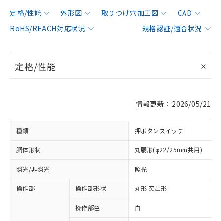
定格/性能
外形図
取りつけ穴加工図
CAD
RoHS/REACH対応状況
規格認証/適合状況
定格/性能
情報更新：2026/05/21
種類
押ボタンスイッチ
胴体形状
丸胴形(φ22/25mm共用)
照光/非照光
照光
操作部
操作部形状
丸形 突出形
操作部色
白