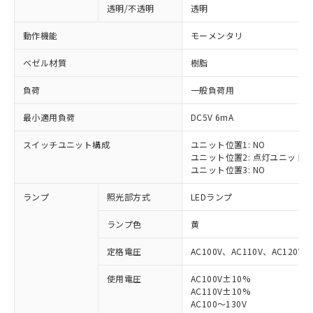
透明/不透明
透明
動作機能
モーメンタリ
ベゼル材質
樹脂
負荷
一般負荷用
最小適用負荷
DC5V 6mA
スイッチユニット構成
ユニット位置1: NO
ユニット位置2: 点灯ユニット
ユニット位置3: NO
ランプ
照光部方式
LEDランプ
ランプ色
黄
定格電圧
AC100V、AC110V、AC120V
使用電圧
AC100V±10%
※1 対応状況
AC110V±10%
AC100～130V