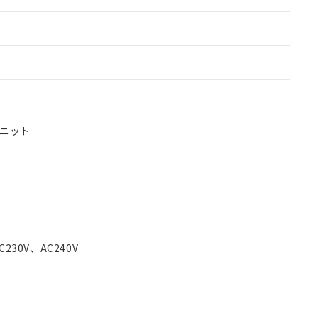
ユニット
 RoHS指令（10物質）の非含有に対応した製品が提供可能な商品です
C230V、AC240V
oHS指令（10物質）の非含有に対応した製品に切り替える予定のある
 RoHS指令（10物質）の非含有に非対応の商品で、対応品を出す予
 RoHS指令（10物質）の非含有の対応状況を調査中または確認中の
ンス料など無形物で、有害物質有無と関係のない商品です。
○×表
より、非含有部品としていたものが、含有品と判明した場合などやむ