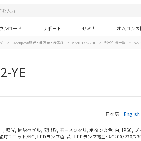
ウンロード
サポート
セミナ
オムロンの
示灯
>
φ22(φ25):照光・非照光・表示灯
>
A22NN / A22NL
>
形式仕様一覧
>
A22N
2-YE
日本語
English
 照光, 樹脂ベゼル, 突出形, モーメンタリ, ボタンの色: 白, IP66, 
点灯ユニット/NC, LEDランプ色: 黄, LEDランプ電圧: AC200/220/230