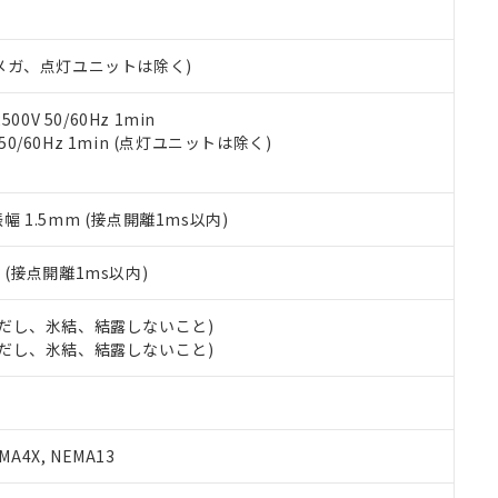
日時点で非含有を証明するもので、過去に遡って非含有を証明するも
令のフタル酸エステル類４物質の対応では、対応完了までの期間は出
備考欄に対応日を記載しておりました。
00Vメガ、点灯ユニットは除く)
品への在庫切替を完了していることから、特段のことがない限り、20
す。
0V 50/60Hz 1min
 50/60Hz 1min (点灯ユニットは除く)
振幅 1.5mm (接点開離1ms以内)
2
(接点開離1ms以内)
 (ただし、氷結、結露しないこと)
 (ただし、氷結、結露しないこと)
A4X, NEMA13