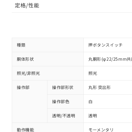
定格/性能
種類
押ボタンスイッチ
胴体形状
丸胴形(φ22/25mm共
照光/非照光
照光
操作部
操作部形状
丸形 突出形
操作部色
白
透明/不透明
透明
動作機能
モーメンタリ