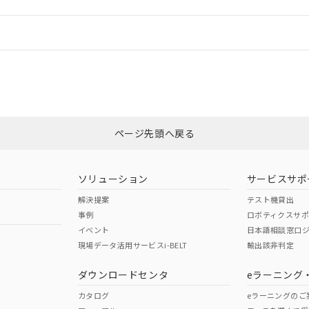
情報更新：
ログイン/会員登録
合状況については、「カスタマーサポートセンタ お客様相談室」または貴社
みください。
非含有証明書
※3
ページ先頭へ戻る
ダウンロードはこちら
ソリューション
サービスサポ
解決提案
テスト機貸出
事例
ロボティクスサ
イベント
日本語相談窓口
現場データ活用サービスi-BELT
輸出該非判定
I)
PBBs
PBDEs
DBP
ダウンロードセンタ
eラーニング
カタログ
eラーニングのご