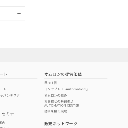
2026/7/29
担当オムロン営
お問い合わせ
ート
オムロンの提供価値
目指す姿
ポート
コンセプト「i-Automation!」
ジャパンデスク
オムロンの強み
お客様との共創拠点
AUTOMATION CENTER
DIBP
BBP
DEHP
環境保護
技術を磨く現場
・セミナ
使用期限
案内
販売ネットワーク