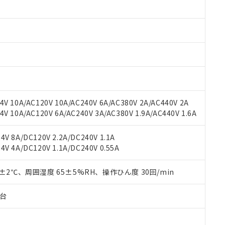
みいただき、同意のうえご利用ください。
材料含有率が中国RoHSの基準値以下であることを示します。
材料含有率が中国RoHSの基準値を超えていることを示します。
、当社制御機器事業取扱商品の当社在庫状況および標準価格(税抜)
ら貴社製品のうち、外国為替および外国貿易法に定める商品（以下｢
質）：
す。当社販売部門へお問い合わせください。
 水銀(Hg) 1000ppm以下、 カドミウム(Cd) 100ppm以下、
たは国外への提供する場合は、日本国政府の輸出許可(または役務取
000ppm以下、ポリ臭化ビフェニル類(PBB) 1000ppm以下、ポリ臭化ジフェニルエーテル類(P
事業取扱商品の中には、本サービスの対象外となる商品もあること
手続きをとります。
キシル) (DEHP)(別名：DOP) 1000ppm以下、フタル酸ブチルベンジル（BBP） 100
(GB/T26572)：
以下、フタル酸ジイソブチル (DIBP) 1000ppm以下
び標準価格照会結果は、記載している更新日時点での社内データに
物を破棄する場合は、完全に破砕するなど、違法に輸出されないよ
(水銀) : 1000ppm、 Cd(カドミウム) : 100ppm、
業用監視および制御機器に対する適用除外項目は除く。
覧された時点での実際の在庫および標準価格とは異なる場合がある
1000ppm、 PBBs(ポリ臭化ビフェニル類) : 1000ppm、 PBDEs(ポリ臭化ジフェニルエーテル類
物質については閾値を超える意図的な使用がないことを確認しています。
上の在庫あり
 1000ppm、 DIBP(フタル酸ジイソブチル) : 1000ppm、 BBP(フタル酸ブチルベンジル) :
品を、核兵器、ミサイル、化学兵器、生物兵器またはその他武器並
チルヘキシル)) : 1000ppm
況および標準価格はお客様のお取引先、またはお客様担当のオムロ
用いたしません。
V 10A/AC120V 10A/AC240V 6A/AC380V 2A/AC440V 2A
ご相談ください。
は満たないが在庫あり
製品を第三者に販売する場合は、上記1、2および3の内容を当該第
 10A/AC120V 6A/AC240V 3A/AC380V 1.9A/AC440V 1.6A
機器販売店や当社販売拠点は「
販売ネットワーク
」をご確認くだ
販売先および販売に係わる関係者が違法に輸出するおそれがある場
用期限
び標準価格結果を当社の事前の承諾なく第三者に漏洩または開示し
え状況などにより、予定月が前後することがあります。
(最新の在庫状況については、お客様のお取引先、またはお客様担当
V 8A/DC120V 2.2A/DC240V 1.1A
（10物質）のすべてが基準値以下であることを示します。
店・当社販売員にご確認ください)
能（部品リスト作成サービス）をご利用いただくには、I-Webメン
V 4A/DC120V 1.1A/DC240V 0.55A
使用状況下において有害物質が外部に漏えいし、環境に深刻な影響を
あります。
機種、また在庫状況の情報を公開していない機種
ェブサイト上で当社にご登録された部品リストについて、当社およ
書ダウンロード
す。当社販売部門へお問い合わせください。
0±2℃、周囲湿度 65±5%RH、操作ひん度 30回/min
品・サービスに関するお客様との取引・商談に必要な範囲で利用す
合意する
キャンセル
書をダウンロードすることができます。
子台
利用者とは、
"個人情報の共同利用に関して"
の「1.共同利用者の
します。
10物質）の非含有証明書
明書（当社基準）