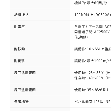
機械的: 最大60回/分
※本証明書は発行
また、RoHS指
混在することから
絶縁抵抗
100MΩ以上 (DC5
既に当社にて対応
り割愛しておりま
耐電圧
各端子とアース間: AC250
同極端子間: AC2500V
(初期値)
耐振動
誤動作: 10～55Hz 複
耐衝撃
誤動作: 最大1000m/s
周囲温度範囲
使用時: -25～55℃
保存時: -40～80℃
周囲湿度範囲
使用時: 35～85%RH
保護構造
パネル前面: IP66、NEM