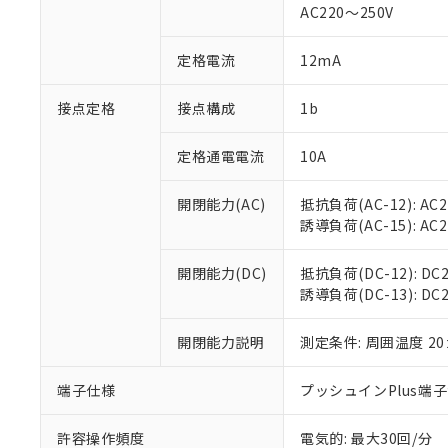
AC220～250V
があります。
以下の条件をお読
「○」：最大均質
「×」：最大均質
本サービスは
当社は、これ
定格電流
12mA
*EU RoHS指令（10物
「－」：未確認で
鉛(Pb) 1000ppm以下、
くものです。
う）を輸出ま
記
説明
六価クロム(Cr(Ⅵ)) 1
当社制御機器
などの必要な
フタル酸ビス(2-エチルヘ
接点定格
接点構成
1b
号
*中国RoHS10物質の基準値 
ル（DBP） 1000ppm
在庫状況およ
当社は規制貨
Pb(鉛) :1000ppm、 Hg
但し、RoHS指令で産
のであり、閲
ます。
Cr(Ⅵ)(六価クロム) : 
フタル酸エステル類の４
定格通電電流
10A
○
一定数以
DBP(フタル酸ジブチル) :
い。
当社は貴社製
DEHP(フタル酸ビス(2-エ
正式な納期状
置等に一切使
開閉能力(AC)
抵抗負荷(AC-12): AC24
当社販売員に
※2 対応予定月
△
一定数に
当社は、貴社
誘導負荷(AC-15): AC24V
オムロン制御
また当社は、
※2 環境保護使
在庫状況およ
部品在庫の切り替
たしません。
－
在庫なし
す。
開閉能力(DC)
抵抗負荷(DC-12): DC24
「ｅ」：有害物質
機器販売
マイパーツ機
誘導負荷(DC-13): DC24
「10」：通常の
ている必要が
味します。
空
受注生産
お客様が当ウ
※3 非含有証明
「－」：未確認で
開閉能力説明
測定条件: 周囲温度 2
白
が、当社の製
さい。
下記の非含有証明
端子仕様
プッシュインPlus端
※当社の共同
いる法人を指
EU RoHS指令（
許容操作頻度
電気的: 最大30回/分
51物質の非含有証