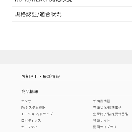
規格認証/適合状況
EU RoHS
注意事項・凡例
A22NL-BPM-TWA-P002-YEについての規格認証/適
業員または販売店にお問い合わせください。
ダウンロードデータをご利用いただく前に、以下を必ずお読
対応状況
対応予定月
※1
※2
ソフトウェアの使用条件
対応済み
お知らせ・最新情報
中国 RoHS
注意事項・凡例
商品情報
中国 RoHS表
※1 ※2
センサ
新商品情報
FAシステム機器
在庫状況/標準価格
Pb
Hg
Cd
Cr(V
モーション/ドライブ
生産終了品/推奨代替品
ロボティクス
特設サイト
セーフティ
動画ライブラリ