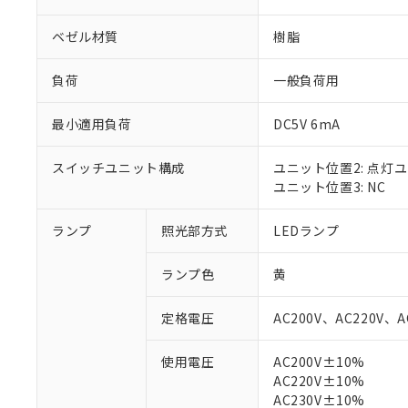
ベゼル材質
樹脂
負荷
一般負荷用
最小適用負荷
DC5V 6mA
スイッチユニット構成
ユニット位置2: 点灯
ユニット位置3: NC
ランプ
照光部方式
LEDランプ
※1 対応状況
ランプ色
黄
対応済み：EU
定格電圧
AC200V、AC220V、A
対応予定：EU R
対応予定なし：EU
使用電圧
AC200V±10%
調査・確認中：EU
ご利用条件
AC220V±10%
非該当品：ライセ
※1 中国RoHS
AC230V±10%
仕入先様の事情に