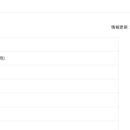
情報更新：2
用)