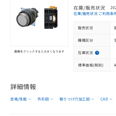
在庫/販売状況
20
在庫/販売状況 ご利用条
販売状況
機種区分
画像をクリックすると大きくなります
在庫状況
標準価格(税別)
詳細情報
定格/性能
外形図
取りつけ穴加工図
CAD