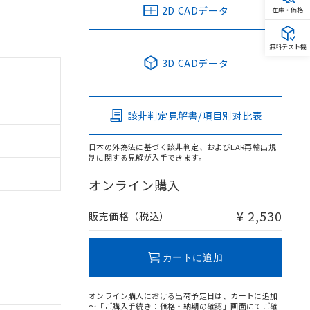
2D CADデータ
在庫・価格
無料テスト機
3D CADデータ
該非判定見解書/項目別対比表
日本の外為法に基づく該非判定、およびEAR再輸出規
制に関する見解が入手できます。
オンライン購入
¥ 2,530
販売価格（税込）
カートに追加
オンライン購入における出荷予定日は、カートに追加
～「ご購入手続き：価格・納期の確認」画面にてご確