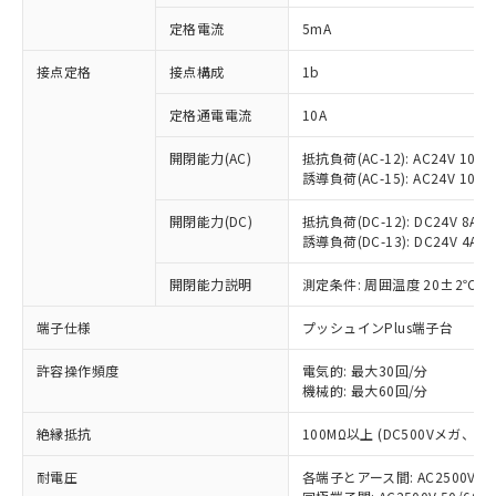
対応済み：EU RoHS指令（10物質）の
定格電流
5mA
非含有に対応した製品が提供可能な商品で
す。
接点定格
接点構成
1b
対応予定：EU RoHS指令（10物質）の非含
ご利用条件
有に対応した製品に切り替える予定のある
定格通電電流
10A
商品です。
対応予定なし：EU RoHS指令（10物質）の
開閉能力(AC)
抵抗負荷(AC-12): AC24V 10A/A
以下の条件をお読みいただき、同意のうえ
非含有に非対応の商品で、対応品を出す予
誘導負荷(AC-15): AC24V 10A/AC
ご利用ください。
定はありません。
調査・確認中：EU RoHS指令（10物質）の
開閉能力(DC)
抵抗負荷(DC-12): DC24V 8A/DC
本サービスは、当社制御機器事業取扱
※1 中国RoHS○×表
誘導負荷(DC-13): DC24V 4A/DC
非含有の対応状況を調査中または確認中の
商品の当社在庫状況および標準価格
商品です。
(税抜)を提供させていただくもので
開閉能力説明
測定条件: 周囲温度 20±2℃、
「○」：最大均質材料含有率が中国RoHSの
非該当品：ライセンス料など無形物で、有
す。
基準値以下であることを示します。
害物質有無と関係のない商品です。
当社制御機器事業取扱商品の中には、
端子仕様
プッシュインPlus端子台
「×」：最大均質材料含有率が中国RoHSの
仕入先様の事情により、非含有部品として
本サービスの対象外となる商品もある
基準値を超えていることを示します。
いたものが、含有品と判明した場合などや
当社は、これら貴社製品のうち、外国
ことをご了承ください。
許容操作頻度
電気的: 最大30回/分
「－」：未確認です。当社販売部門へお問
むを得ず変更することがあります。
為替および外国貿易法に定める商品
機械的: 最大60回/分
在庫状況および標準価格照会結果は、
い合わせください。
（以下｢規制貨物等」という）を輸出
記載している更新日時点での社内デー
*EU RoHS指令（10物質）：
または国外への提供する場合は、日本
絶縁抵抗
100MΩ以上 (DC500Vメガ、
記
タに基づき作成されるものであり、閲
説明
鉛(Pb) 1000ppm以下、 水銀(Hg) 1000ppm以下、 カド
*中国RoHS10物質の基準値 (GB/T26572)：
国政府の輸出許可(または役務取引許
号
覧された時点での実際の在庫および標
ミウム(Cd) 100ppm以下、
Pb(鉛) :1000ppm、 Hg(水銀) : 1000ppm、 Cd(カドミウ
耐電圧
各端子とアース間: AC2500V 50/
可)を取得するなどの必要な手続きを
六価クロム(Cr(Ⅵ)) 1000ppm以下、ポリ臭化ビフェニル
ム) : 100ppm、
準価格とは異なる場合があることをご