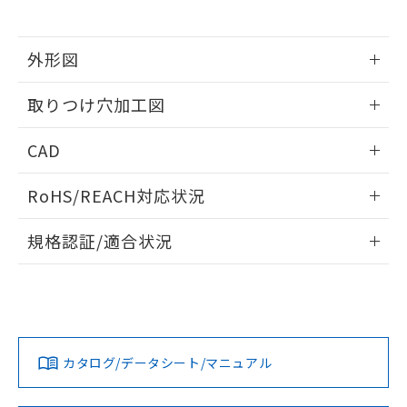
※当社の共同利用者とは、
"個人情報
51物質の非含有証明書（当社基準）
の共同利用に関して"
の「1.共同利
※本証明書は発行日時点で非含有を証明す
用者の範囲」に記載されている法人を
るもので、過去に遡って非含有を証明する
外形図
指します。
ものではありません。
情報更新：2026/05/21
また、RoHS指令のフタル酸エステル類４
取りつけ穴加工図
物質の対応では、対応完了までの期間は出
荷製品に未対応品が混在することから備考
情報更新：2026/05/21
CAD
欄に対応日を記載しておりました。
既に当社にて対応品への在庫切替を完了
ログイン/会員登録いただくと、CADデータをダウンロー
していることから、特段のことがない限
RoHS/REACH対応状況
ドすることができます。
り、2022年1月12日より割愛しておりま
す。
情報更新：2026/7/29
規格認証/適合状況
ログイン/会員登録
EU RoHS
注意事項・凡例
A22NL-BPM-TWA-P002-WEについての規格認証/適合状況に
ついては、「カスタマーサポートセンタ お客様相談室」また
は貴社担当オムロン営業員または販売店にお問い合わせくだ
対応状況
対応予定月
※1
※2
さい。
ダウンロードデータをご利用いただく前に、以下を必ずお読
みください。
カタログ/データシート/マニュアル
対応済み
ソフトウェアの使用条件
お問い合わせ