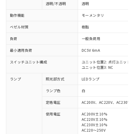
透明/不透明
透明
動作機能
モーメンタリ
ベゼル材質
樹脂
負荷
一般負荷用
最小適用負荷
DC5V 6mA
スイッチユニット構成
ユニット位置2: 点灯ユニット
ユニット位置3: NC
ランプ
照光部方式
LEDランプ
ランプ色
白
定格電圧
AC200V、AC220V、AC230V、
使用電圧
AC200V±10%
AC220V±10%
※1 対応状況
AC230V±10%
AC220～250V