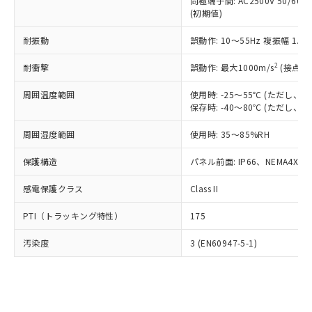
類(PBB) 1000ppm以下、ポリ臭化ジフェニルエーテル類
同極端子間: AC2500V 50/60
Cr(Ⅵ)(六価クロム) : 1000ppm、 PBBs(ポリ臭化ビフェ
とります。
了承ください。
(PBDE) 1000ppm以下、フタル酸ビス(2-エチルヘキシ
○
一定数以上の在庫あり
ニル類) : 1000ppm、 PBDEs(ポリ臭化ジフェニルエーテ
(初期値)
当社は規制貨物を破棄する場合は、完
ル) (DEHP)(別名：DOP) 1000ppm以下、フタル酸ブチ
正式な納期状況および標準価格はお客
ル類) : 1000ppm、
ルベンジル（BBP） 1000ppm以下、フタル酸ジブチル
全に破砕するなど、違法に輸出されな
DBP(フタル酸ジブチル) : 1000ppm、 DIBP(フタル酸ジ
様のお取引先、またはお客様担当のオ
耐振動
誤動作: 10～55Hz 複振幅 1.
（DBP） 1000ppm以下、フタル酸ジイソブチル
イソブチル) : 1000ppm、 BBP(フタル酸ブチルベンジ
△
一定数には満たないが在庫あり
いよう必要な手段を講じます。
ムロン制御機器販売店・当社販売員に
(DIBP) 1000ppm以下
ル) : 1000ppm、
当社は貴社製品を、核兵器、ミサイ
但し、RoHS指令で産業用監視および制御機器に対する
DEHP(フタル酸ビス(2-エチルヘキシル)) : 1000ppm
ご相談ください。
2
耐衝撃
誤動作: 最大1000m/s
(接点開
適用除外項目は除く。
ル、化学兵器、生物兵器またはその他
－
在庫なし(最新の在庫状況につ
オムロン制御機器販売店や当社販売拠
フタル酸エステル類の４物質については閾値を超える意
武器並びにこれらの製造装置等に一切
いては、お客様のお取引先、ま
周囲温度範囲
図的な使用がないことを確認しています。
使用時: -25～55℃ (ただし
点は「
販売ネットワーク
」をご確認
※2 環境保護使用期限
使用いたしません。
保存時: -40～80℃ (ただし
たはお客様担当のオムロン制御
ください。
当社は、貴社製品を第三者に販売する
機器販売店・当社販売員にご確
在庫状況および標準価格結果を当社の
※2 対応予定月
「ｅ」：有害物質（10物質）のすべてが基
周囲湿度範囲
使用時: 35～85%RH
場合は、上記1、2および3の内容を当
認ください)
事前の承諾なく第三者に漏洩または開
準値以下であることを示します。
該第三者に通知します。また当社は、
示しないようお願いします。
保護構造
パネル前面: IP66、NEMA4X, N
部品在庫の切り替え状況などにより、予定
「10」：通常の使用状況下において有害物
販売先および販売に係わる関係者が違
マイパーツ機能（部品リスト作成サー
空
受注生産機種、また在庫状況の
月が前後することがあります。
質が外部に漏えいし、環境に深刻な影響を
法に輸出するおそれがある場合は、取
ビス）をご利用いただくには、I-Web
白
情報を公開していない機種
感電保護クラス
Class II
及ぼさない年数を意味します。
り引きをいたしません。
メンバーズにご登録されている必要が
「－」：未確認です。当社販売部門へお問
あります。
PTI（トラッキング特性）
175
い合わせください。
お客様が当ウェブサイト上で当社にご
※3 非含有証明書ダウンロード
登録された部品リストについて、当社
汚染度
3 (EN60947-5-1)
および当社の共同利用者が、当社の製
下記の非含有証明書をダウンロードするこ
品・サービスに関するお客様との取
とができます。
合意する
キャンセル
引・商談に必要な範囲で利用すること
をご了承ください。
EU RoHS指令（10物質）の非含有証明書