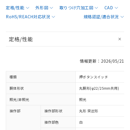
定格/性能
外形図
取りつけ穴加工図
CAD
RoHS/REACH対応状況
規格認証/適合状況
定格/性能
情報更新：2026/05/21
種類
押ボタンスイッチ
胴体形状
丸胴形(φ22/25mm共用)
照光/非照光
照光
操作部
操作部形状
丸形 突出形
操作部色
白