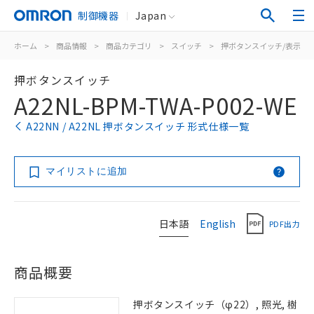
制御機器
Japan
ホーム
>
商品情報
>
商品カテゴリ
>
スイッチ
>
押ボタンスイッチ/表示灯
押ボタンスイッチ
A22NL-BPM-TWA-P002-WE
A22NN / A22NL 押ボタンスイッチ 形式仕様一覧
マイリストに追加
日本語
English
PDF出力
商品概要
押ボタンスイッチ（φ22）, 照光, 樹