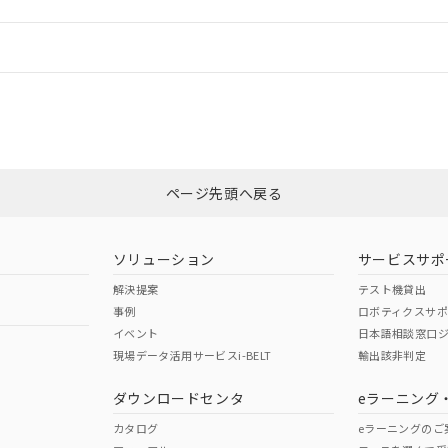
ログイン/会員登録
CCC認証
電波法
みください。
Yes
N/A
非含有証明書
※3
ページ先頭へ戻る
ダウンロードはこちら
型式承認
NK型式承認
ABS型式承認
韓国
（日本
（アメリカ
ソリューション
サービスサポ
舶規格）
船舶規格）
船舶規格）
解決提案
テスト機貸出
事例
ロボティクスサ
No
No
イベント
日本語相談窓口
現場データ活用サービスi-BELT
輸出該非判定
I)
PBBs
PBDEs
DBP
ダウンロードセンタ
eラーニング
この製品の規格認証/適合
その他の認証はこちらのページからご
カタログ
eラーニングのご