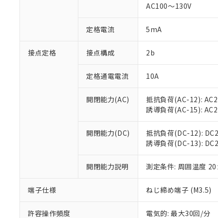
AC100～130V
があります。
以下の条件をお読
「○」：最大均質
「×」：最大均質
本サービスは
当社は、これ
定格電流
5mA
*EU RoHS指令（10物
「－」：未確認で
鉛(Pb) 1000ppm以下、
くものです。
う）を輸出ま
記
説明
六価クロム(Cr(Ⅵ)) 1
当社制御機器
などの必要な
フタル酸ビス(2-エチルヘ
接点定格
接点構成
2b
号
*中国RoHS10物質の基準値 
ル（DBP） 1000ppm
在庫状況およ
当社は規制貨
Pb(鉛) :1000ppm、 Hg
但し、RoHS指令で産
のであり、閲
ます。
Cr(Ⅵ)(六価クロム) : 
フタル酸エステル類の４
定格通電電流
10A
○
一定数以
DBP(フタル酸ジブチル) :
い。
当社は貴社製
DEHP(フタル酸ビス(2-エ
正式な納期状
置等に一切使
開閉能力(AC)
抵抗負荷(AC-12): AC24
当社販売員に
※2 対応予定月
△
一定数に
当社は、貴社
誘導負荷(AC-15): AC24V
オムロン制御
また当社は、
※2 環境保護使
在庫状況およ
部品在庫の切り替
たしません。
－
在庫なし
す。
開閉能力(DC)
抵抗負荷(DC-12): DC24
「ｅ」：有害物質
機器販売
マイパーツ機
誘導負荷(DC-13): DC24
「10」：通常の
ている必要が
味します。
空
受注生産
お客様が当ウ
※3 非含有証明
「－」：未確認で
開閉能力説明
測定条件: 周囲温度 2
白
が、当社の製
さい。
下記の非含有証明
端子仕様
ねじ締め端子 (M3.5)
※当社の共同
いる法人を指
EU RoHS指令（
許容操作頻度
電気的: 最大30回/分
51物質の非含有証