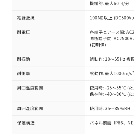
機械的: 最大60回/分
※本証明書は発行
また、RoHS指
混在することから
絶縁抵抗
100MΩ以上 (DC5
既に当社にて対応
り割愛しておりま
耐電圧
各端子とアース間: AC250
同極端子間: AC2500V
(初期値)
耐振動
誤動作: 10～55Hz 複
耐衝撃
誤動作: 最大1000m/s
周囲温度範囲
使用時: -25～55℃
保存時: -40～80℃
周囲湿度範囲
使用時: 35～85%RH
保護構造
パネル前面: IP66、NEM