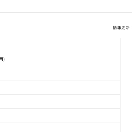
情報更新：2
用)