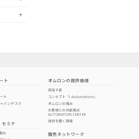
情報更新：
ート
オムロンの提供価値
目指す姿
ポート
コンセプト「i-Automation!」
ジャパンデスク
オムロンの強み
お客様との共創拠点
AUTOMATION CENTER
DIBP
BBP
DEHP
環境保護
技術を磨く現場
・セミナ
状況ページへ
使用期限
検索ください
案内
販売ネットワーク