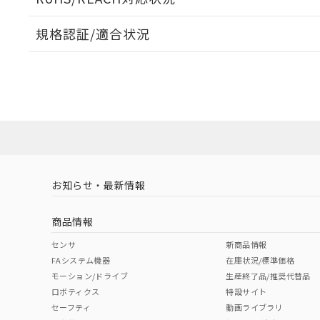
規格認証/適合状況
EU RoHS
注意事項・凡例
UL認証
CSA認証
CEマーキング
ダウンロードデータをご利用いただく前に、以下を必ずお読
Yes
Yes
Yes
対応状況
対応予定月
※1
※2
ソフトウェアの使用条件
対応済み
LR型式承認
DNV型式承認
BV型式承認
KR
（イギリス
（ノルウェー
（フランス
（
お知らせ・最新情報
中国 RoHS
注意事項・凡例
船舶規格）
船舶規格）
船舶規格）
船
商品情報
No
No
No
No
中国 RoHS表
※1 ※2
センサ
新商品情報
FAシステム機器
在庫状況/標準価格
Pb
Hg
Cd
Cr(V
モーション/ドライブ
生産終了品/推奨代替品
ロボティクス
特設サイト
セーフティ
動画ライブラリ