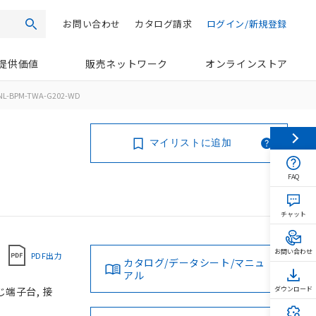
お問い合わせ
カタログ請求
ログイン/新規登録
検索
提供価値
販売ネットワーク
オンラインストア
NL-BPM-TWA-G202-WD
マイリストに追加
FAQ
チャット
お問い合わせ
PDF出力
カタログ/データシート/マニュ
アル
じ端子台, 接
ダウンロード