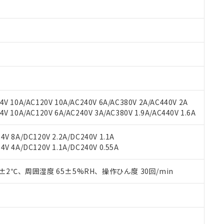
みいただき、同意のうえご利用ください。
材料含有率が中国RoHSの基準値以下であることを示します。
材料含有率が中国RoHSの基準値を超えていることを示します。
、当社制御機器事業取扱商品の当社在庫状況および標準価格(税抜)
ら貴社製品のうち、外国為替および外国貿易法に定める商品（以下｢
質）：
す。当社販売部門へお問い合わせください。
 水銀(Hg) 1000ppm以下、 カドミウム(Cd) 100ppm以下、
たは国外への提供する場合は、日本国政府の輸出許可(または役務取
000ppm以下、ポリ臭化ビフェニル類(PBB) 1000ppm以下、ポリ臭化ジフェニルエーテル類(P
事業取扱商品の中には、本サービスの対象外となる商品もあること
手続きをとります。
キシル) (DEHP)(別名：DOP) 1000ppm以下、フタル酸ブチルベンジル（BBP） 100
(GB/T26572)：
以下、フタル酸ジイソブチル (DIBP) 1000ppm以下
び標準価格照会結果は、記載している更新日時点での社内データに
物を破棄する場合は、完全に破砕するなど、違法に輸出されないよ
(水銀) : 1000ppm、 Cd(カドミウム) : 100ppm、
業用監視および制御機器に対する適用除外項目は除く。
覧された時点での実際の在庫および標準価格とは異なる場合がある
1000ppm、 PBBs(ポリ臭化ビフェニル類) : 1000ppm、 PBDEs(ポリ臭化ジフェニルエーテル類
物質については閾値を超える意図的な使用がないことを確認しています。
上の在庫あり
 1000ppm、 DIBP(フタル酸ジイソブチル) : 1000ppm、 BBP(フタル酸ブチルベンジル) :
品を、核兵器、ミサイル、化学兵器、生物兵器またはその他武器並
チルヘキシル)) : 1000ppm
況および標準価格はお客様のお取引先、またはお客様担当のオムロ
用いたしません。
V 10A/AC120V 10A/AC240V 6A/AC380V 2A/AC440V 2A
ご相談ください。
は満たないが在庫あり
製品を第三者に販売する場合は、上記1、2および3の内容を当該第
 10A/AC120V 6A/AC240V 3A/AC380V 1.9A/AC440V 1.6A
機器販売店や当社販売拠点は「
販売ネットワーク
」をご確認くだ
販売先および販売に係わる関係者が違法に輸出するおそれがある場
用期限
び標準価格結果を当社の事前の承諾なく第三者に漏洩または開示し
え状況などにより、予定月が前後することがあります。
(最新の在庫状況については、お客様のお取引先、またはお客様担当
V 8A/DC120V 2.2A/DC240V 1.1A
（10物質）のすべてが基準値以下であることを示します。
店・当社販売員にご確認ください)
能（部品リスト作成サービス）をご利用いただくには、I-Webメン
V 4A/DC120V 1.1A/DC240V 0.55A
使用状況下において有害物質が外部に漏えいし、環境に深刻な影響を
あります。
機種、また在庫状況の情報を公開していない機種
ェブサイト上で当社にご登録された部品リストについて、当社およ
書ダウンロード
す。当社販売部門へお問い合わせください。
0±2℃、周囲湿度 65±5%RH、操作ひん度 30回/min
品・サービスに関するお客様との取引・商談に必要な範囲で利用す
合意する
キャンセル
書をダウンロードすることができます。
利用者とは、
"個人情報の共同利用に関して"
の「1.共同利用者の
します。
10物質）の非含有証明書
明書（当社基準）