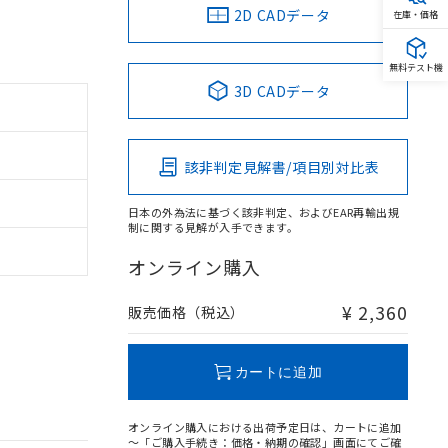
2D CADデータ
在庫・価格
無料テスト機
3D CADデータ
該非判定見解書/項目別対比表
日本の外為法に基づく該非判定、およびEAR再輸出規
制に関する見解が入手できます。
オンライン購入
¥ 2,360
販売価格（税込）
カートに追加
オンライン購入における出荷予定日は、カートに追加
～「ご購入手続き：価格・納期の確認」画面にてご確