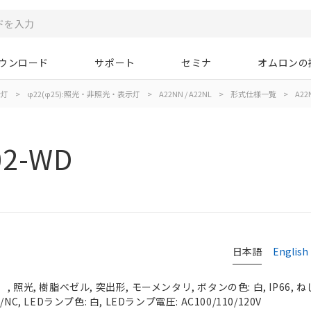
ウンロード
サポート
セミナ
オムロンの
示灯
>
φ22(φ25):照光・非照光・表示灯
>
A22NN / A22NL
>
形式仕様一覧
>
A22
02-WD
日本語
English
照光, 樹脂ベゼル, 突出形, モーメンタリ, ボタンの色: 白, IP66, ね
C, LEDランプ色: 白, LEDランプ電圧: AC100/110/120V