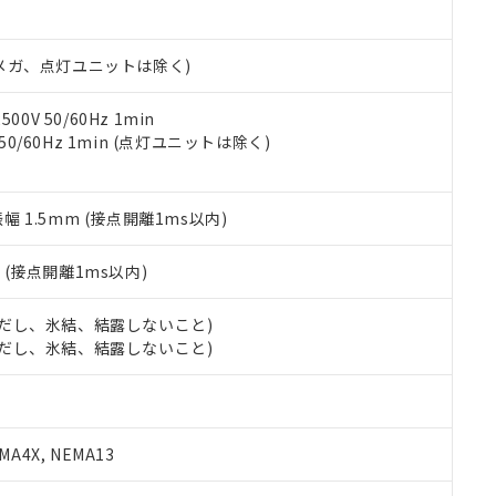
日時点で非含有を証明するもので、過去に遡って非含有を証明するも
令のフタル酸エステル類４物質の対応では、対応完了までの期間は出
備考欄に対応日を記載しておりました。
00Vメガ、点灯ユニットは除く)
品への在庫切替を完了していることから、特段のことがない限り、20
す。
0V 50/60Hz 1min
 50/60Hz 1min (点灯ユニットは除く)
振幅 1.5mm (接点開離1ms以内)
2
(接点開離1ms以内)
 (ただし、氷結、結露しないこと)
 (ただし、氷結、結露しないこと)
A4X, NEMA13