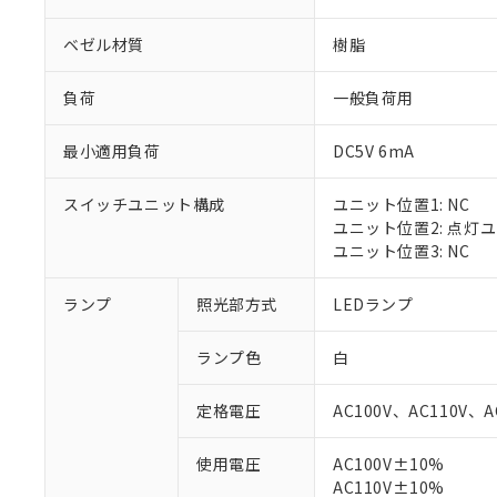
ベゼル材質
樹脂
負荷
一般負荷用
最小適用負荷
DC5V 6mA
スイッチユニット構成
ユニット位置1: NC
ユニット位置2: 点灯
ユニット位置3: NC
ランプ
照光部方式
LEDランプ
※1 対応状況
ランプ色
白
対応済み：EU
対応予定：EU R
定格電圧
AC100V、AC110V、A
対応予定なし：EU
調査・確認中：EU
ご利用条件
使用電圧
AC100V±10%
非該当品：ライセ
※1 中国RoHS
AC110V±10%
仕入先様の事情に