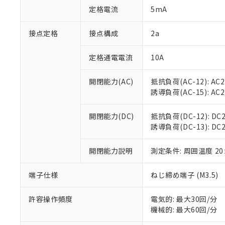
「○」：最大均質
定格電流
5mA
「×」：最大均質
本サービスは
当社は、これ
*EU RoHS指令（10物
「－」：未確認で
鉛(Pb) 1000ppm以下、
くものです。
う）を輸出ま
接点定格
接点構成
2a
記
説明
六価クロム(Cr(Ⅵ)) 1
当社制御機器
などの必要な
フタル酸ビス(2-エチルヘ
号
*中国RoHS10物質の基準値 
ル（DBP） 1000ppm
在庫状況およ
当社は規制貨
Pb(鉛) :1000ppm、 Hg
定格通電電流
10A
但し、RoHS指令で産
のであり、閲
ます。
Cr(Ⅵ)(六価クロム) : 
フタル酸エステル類の４
○
一定数以
DBP(フタル酸ジブチル) :
い。
当社は貴社製
DEHP(フタル酸ビス(2-エ
開閉能力(AC)
抵抗負荷(AC-12): AC24
正式な納期状
置等に一切使
誘導負荷(AC-15): AC24V
当社販売員に
※2 対応予定月
△
一定数に
当社は、貴社
オムロン制御
また当社は、
※2 環境保護使
在庫状況およ
部品在庫の切り替
たしません。
開閉能力(DC)
抵抗負荷(DC-12): DC24
－
在庫なし
す。
誘導負荷(DC-13): DC24
「ｅ」：有害物質
機器販売
マイパーツ機
「10」：通常の
ている必要が
味します。
開閉能力説明
測定条件: 周囲温度 2
空
受注生産
お客様が当ウ
※3 非含有証明
「－」：未確認で
白
が、当社の製
端子仕様
ねじ締め端子 (M3.5)
さい。
下記の非含有証明
※当社の共同
いる法人を指
許容操作頻度
電気的: 最大30回/分
EU RoHS指令（
機械的: 最大60回/分
51物質の非含有証
※本証明書は発行