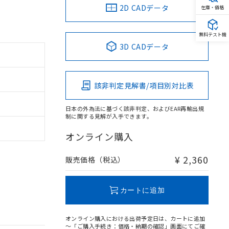
2D CADデータ
在庫・価格
無料テスト機
3D CADデータ
該非判定見解書/項目別対比表
日本の外為法に基づく該非判定、およびEAR再輸出規
制に関する見解が入手できます。
オンライン購入
¥ 2,360
販売価格（税込）
カートに追加
オンライン購入における出荷予定日は、カートに追加
～「ご購入手続き：価格・納期の確認」画面にてご確