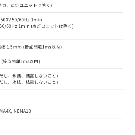
令のフタル酸エステル類４物質の対応では、対応完了までの期間は出
00Vメガ、点灯ユニットは除く)
備考欄に対応日を記載しておりました。
品への在庫切替を完了していることから、特段のことがない限り、20
0V 50/60Hz 1min
す。
 50/60Hz 1min (点灯ユニットは除く)
振幅 1.5mm (接点開離1ms以内)
2
(接点開離1ms以内)
 (ただし、氷結、結露しないこと)
 (ただし、氷結、結露しないこと)
A4X, NEMA13