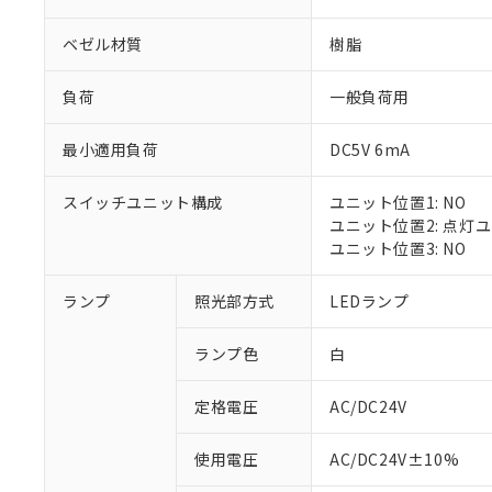
ベゼル材質
樹脂
負荷
一般負荷用
最小適用負荷
DC5V 6mA
スイッチユニット構成
ユニット位置1: NO
ユニット位置2: 点灯
ユニット位置3: NO
※1 対応状況
ランプ
照光部方式
LEDランプ
対応済み：EU
ランプ色
白
対応予定：EU R
対応予定なし：EU
定格電圧
AC/DC24V
調査・確認中：EU
ご利用条件
非該当品：ライセ
※1 中国RoHS
使用電圧
AC/DC24V±10%
仕入先様の事情に
があります。
以下の条件をお読