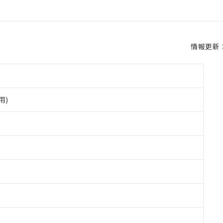
情報更新：2
用)