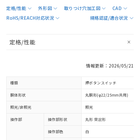
定格/性能
外形図
取りつけ穴加工図
CAD
RoHS/REACH対応状況
規格認証/適合状況
定格/性能
情報更新：2026/05/21
種類
押ボタンスイッチ
胴体形状
丸胴形(φ22/25mm共用)
照光/非照光
照光
操作部
操作部形状
丸形 突出形
操作部色
白