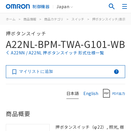
制御機器
Japan
ホーム
>
商品情報
>
商品カテゴリ
>
スイッチ
>
押ボタンスイッチ/表示灯
押ボタンスイッチ
A22NL-BPM-TWA-G101-WB
A22NN / A22NL 押ボタンスイッチ 形式仕様一覧
マイリストに追加
日本語
English
PDF出力
商品概要
押ボタンスイッチ（φ22）, 照光, 樹