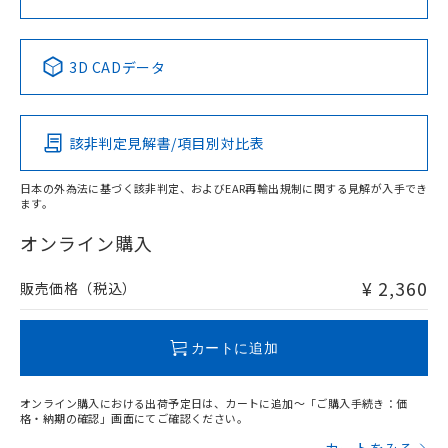
No
No
No
No
中国 RoHS表
※1 ※2
3D CADデータ
この製品の規格認証/適合状況ページへ
Pb
Hg
Cd
Cr(VI)
その他の認証はこちらのページからご検索ください
該非判定見解書/項目別対比表
X
O
O
O
日本の外為法に基づく該非判定、およびEAR再輸出規制に関する見解が入手でき
ます。
"対応済み"や非含有の記載がされた商品であっても、流通
在庫等で未対応品が混在する可能性があります。
オンライン購入
非含有品が必要な際は、弊社営業部門もしくは販売店へお
問い合わせください。
¥ 2,360
販売価格（税込）
この製品のRoHS/REACH対応状況ページへ
カートに追加
オンライン購入における出荷予定日は、カートに追加～「ご購入手続き：価
格・納期の確認」画面にてご確認ください。