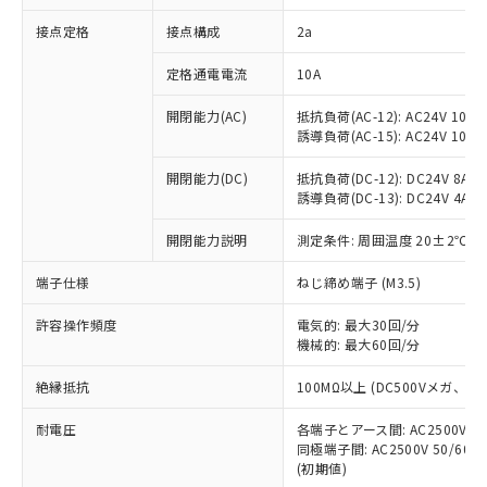
非含有に対応した製品が提供可能な商品で
接点定格
接点構成
2a
す。
対応予定：EU RoHS指令（10物質）の非含
ご利用条件
定格通電電流
10A
有に対応した製品に切り替える予定のある
商品です。
開閉能力(AC)
抵抗負荷(AC-12): AC24V 10A/A
対応予定なし：EU RoHS指令（10物質）の
誘導負荷(AC-15): AC24V 10A/AC
以下の条件をお読みいただき、同意のうえ
非含有に非対応の商品で、対応品を出す予
ご利用ください。
定はありません。
開閉能力(DC)
抵抗負荷(DC-12): DC24V 8A/DC
調査・確認中：EU RoHS指令（10物質）の
誘導負荷(DC-13): DC24V 4A/DC
本サービスは、当社制御機器事業取扱
※1 中国RoHS○×表
非含有の対応状況を調査中または確認中の
商品の当社在庫状況および標準価格
開閉能力説明
測定条件: 周囲温度 20±2℃、
商品です。
(税抜)を提供させていただくもので
「○」：最大均質材料含有率が中国RoHSの
非該当品：ライセンス料など無形物で、有
す。
端子仕様
ねじ締め端子 (M3.5)
基準値以下であることを示します。
害物質有無と関係のない商品です。
当社制御機器事業取扱商品の中には、
「×」：最大均質材料含有率が中国RoHSの
仕入先様の事情により、非含有部品として
本サービスの対象外となる商品もある
許容操作頻度
電気的: 最大30回/分
基準値を超えていることを示します。
いたものが、含有品と判明した場合などや
当社は、これら貴社製品のうち、外国
ことをご了承ください。
機械的: 最大60回/分
「－」：未確認です。当社販売部門へお問
むを得ず変更することがあります。
為替および外国貿易法に定める商品
在庫状況および標準価格照会結果は、
い合わせください。
（以下｢規制貨物等」という）を輸出
絶縁抵抗
100MΩ以上 (DC500Vメガ、
記載している更新日時点での社内デー
*EU RoHS指令（10物質）：
または国外への提供する場合は、日本
記
タに基づき作成されるものであり、閲
説明
鉛(Pb) 1000ppm以下、 水銀(Hg) 1000ppm以下、 カド
*中国RoHS10物質の基準値 (GB/T26572)：
国政府の輸出許可(または役務取引許
耐電圧
各端子とアース間: AC2500V 50/
号
覧された時点での実際の在庫および標
ミウム(Cd) 100ppm以下、
Pb(鉛) :1000ppm、 Hg(水銀) : 1000ppm、 Cd(カドミウ
同極端子間: AC2500V 50/60
可)を取得するなどの必要な手続きを
六価クロム(Cr(Ⅵ)) 1000ppm以下、ポリ臭化ビフェニル
ム) : 100ppm、
準価格とは異なる場合があることをご
類(PBB) 1000ppm以下、ポリ臭化ジフェニルエーテル類
(初期値)
Cr(Ⅵ)(六価クロム) : 1000ppm、 PBBs(ポリ臭化ビフェ
とります。
了承ください。
(PBDE) 1000ppm以下、フタル酸ビス(2-エチルヘキシ