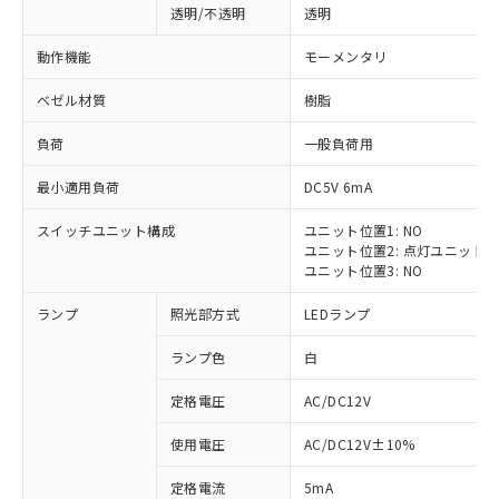
透明/不透明
透明
動作機能
モーメンタリ
ベゼル材質
樹脂
負荷
一般負荷用
最小適用負荷
DC5V 6mA
スイッチユニット構成
ユニット位置1: NO
ユニット位置2: 点灯ユニット
ユニット位置3: NO
ランプ
照光部方式
LEDランプ
ランプ色
白
定格電圧
AC/DC12V
※1 対応状況
使用電圧
AC/DC12V±10%
定格電流
5mA
対応済み：EU RoHS指令（10物質）の