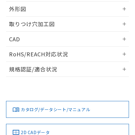
51物質の非含有証明書（当社基準）
の共同利用に関して"
の「1.共同利
※本証明書は発行日時点で非含有を証明す
外形図
用者の範囲」に記載されている法人を
るもので、過去に遡って非含有を証明する
指します。
ものではありません。
情報更新：2026/05/21
取りつけ穴加工図
また、RoHS指令のフタル酸エステル類４
物質の対応では、対応完了までの期間は出
情報更新：2026/05/21
CAD
荷製品に未対応品が混在することから備考
欄に対応日を記載しておりました。
ログイン/会員登録いただくと、CADデータをダウンロー
既に当社にて対応品への在庫切替を完了
RoHS/REACH対応状況
ドすることができます。
していることから、特段のことがない限
り、2022年1月12日より割愛しておりま
情報更新：2026/7/29
規格認証/適合状況
す。
ログイン/会員登録
EU RoHS
注意事項・凡例
UL認証
CSA認証
CEマーキング
Yes
Yes
Yes
対応状況
対応予定月
※1
※2
ダウンロードデータをご利用いただく前に、以下を必ずお読
みください。
カタログ/データシート/マニュアル
対応済み
ソフトウェアの使用条件
LR型式承認
DNV型式承認
BV型式承認
KR型式承
（イギリス
（ノルウェー
（フランス
（韓国
船舶規格）
船舶規格）
船舶規格）
船舶規格
中国 RoHS
注意事項・凡例
2D CADデータ