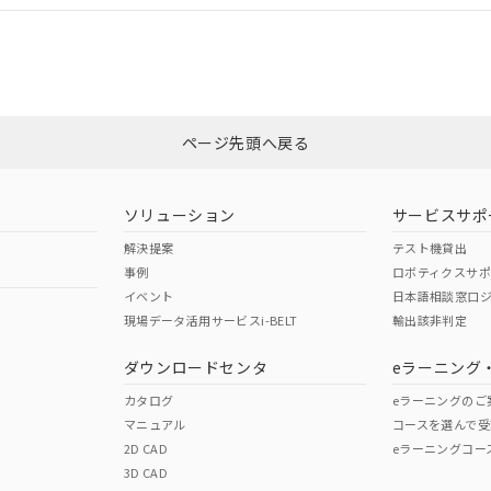
CCC認証
電波法
みください。
Yes
N/A
非含有証明書
※3
ページ先頭へ戻る
ダウンロードはこちら
型式承認
NK型式承認
ABS型式承認
韓国
（日本
（アメリカ
ソリューション
サービスサポ
舶規格）
船舶規格）
船舶規格）
解決提案
テスト機貸出
事例
ロボティクスサ
No
No
イベント
日本語相談窓口
現場データ活用サービスi-BELT
輸出該非判定
I)
PBBs
PBDEs
DBP
ダウンロードセンタ
eラーニング
この製品の規格認証/適合
その他の認証はこちらのページからご
カタログ
eラーニングのご
マニュアル
コースを選んで受
O
O
O
2D CAD
eラーニングコー
3D CAD