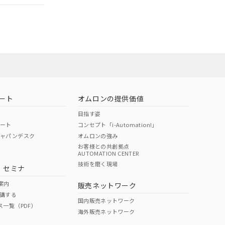
ート
オムロンの提供価値
目指す姿
ポート
コンセプト「i-Automation!」
ジャパンデスク
オムロンの強み
お客様との共創拠点
AUTOMATION CENTER
DIBP
BBP
DEHP
環境保護
技術を磨く現場
・セミナ
状況ページへ
使用期限
検索ください
案内
販売ネットワーク
講する
O
O
O
10
国内販売ネットワーク
ス一覧（PDF）
海外販売ネットワーク