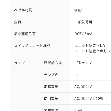
ベゼル材質
樹脂
負荷
一般負荷用
最小適用負荷
DC5V 6mA
スイッチユニット構成
ユニット位置1: NO
ユニット位置2: 点灯
ランプ
照光部方式
LEDランプ
※1 対応状況
ランプ色
白
対応済み：EU
対応予定：EU R
対応予定なし：EU
定格電圧
AC/DC24V
調査・確認中：EU
ご利用条件
非該当品：ライセ
使用電圧
AC/DC24V±10%
※1 中国RoHS
仕入先様の事情に
があります。
以下の条件をお読
定格電流
5mA
「○」：最大均質