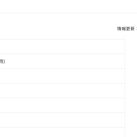
情報更新：2
用)