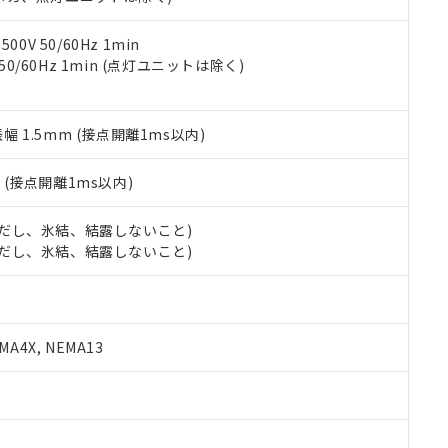
令のフタル酸エステル類４物質の対応では、対応完了までの期間は出
備考欄に対応日を記載しておりました。
品への在庫切替を完了していることから、特段のことがない限り、20
0V 50/60Hz 1min
す。
 50/60Hz 1min (点灯ユニットは除く)
振幅 1.5mm (接点開離1ms以内)
2
(接点開離1ms以内)
 (ただし、氷結、結露しないこと)
 (ただし、氷結、結露しないこと)
A4X, NEMA13