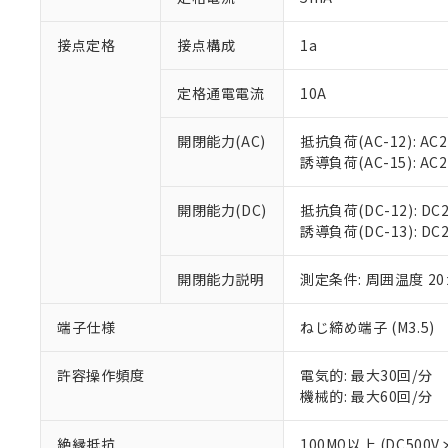
「×」：最大均質
本サービスは
当社は、これ
*EU RoHS指令（10物
「－」：未確認で
鉛(Pb) 1000ppm以下、
接点定格
接点構成
1a
くものです。
う）を輸出ま
記
説明
六価クロム(Cr(Ⅵ)) 1
当社制御機器
などの必要な
フタル酸ビス(2-エチルヘ
号
*中国RoHS10物質の基準値 
ル（DBP） 1000ppm
在庫状況およ
当社は規制貨
定格通電電流
10A
Pb(鉛) :1000ppm、 Hg
但し、RoHS指令で産
のであり、閲
ます。
Cr(Ⅵ)(六価クロム) : 
フタル酸エステル類の４
○
一定数以
DBP(フタル酸ジブチル) :
い。
当社は貴社製
開閉能力(AC)
抵抗負荷(AC-12): AC24
DEHP(フタル酸ビス(2-エ
正式な納期状
置等に一切使
誘導負荷(AC-15): AC24V
当社販売員に
※2 対応予定月
△
一定数に
当社は、貴社
オムロン制御
また当社は、
※2 環境保護使
開閉能力(DC)
抵抗負荷(DC-12): DC24
在庫状況およ
部品在庫の切り替
たしません。
－
在庫なし
誘導負荷(DC-13): DC24
す。
「ｅ」：有害物質
機器販売
マイパーツ機
「10」：通常の
ている必要が
開閉能力説明
測定条件: 周囲温度 2
味します。
空
受注生産
お客様が当ウ
※3 非含有証明
「－」：未確認で
白
が、当社の製
端子仕様
ねじ締め端子 (M3.5)
さい。
下記の非含有証明
※当社の共同
許容操作頻度
電気的: 最大30回/分
いる法人を指
EU RoHS指令（
機械的: 最大60回/分
51物質の非含有証
※本証明書は発行
絶縁抵抗
100MΩ以上 (DC5