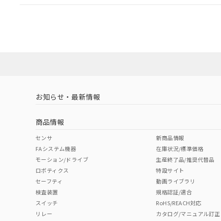
EU RoHS
注意事項・凡例
UL認証
CSA認証
CEマーキング
ダウンロードデータをご利用いただく前に、以下を必ずお読
Yes
Yes
Yes
対応状況
対応予定月
※1
※2
ソフトウェアの使用条件
対応済み
LR型式承認
DNV型式承認
BV型式承認
KR
（イギリス
（ノルウェー
（フランス
（
お知らせ・最新情報
中国 RoHS
注意事項・凡例
船舶規格）
船舶規格）
船舶規格）
船
商品情報
No
No
No
No
中国 RoHS表
※1 ※2
センサ
新商品情報
FAシステム機器
在庫状況/標準価格
Pb
Hg
Cd
Cr(V
モーション/ドライブ
生産終了品/推奨代替品
ロボティクス
特設サイト
セーフティ
動画ライブラリ
検査装置
規格認証/適合
X
O
O
O
スイッチ
RoHS/REACH対応
リレー
カタログ/マニュアル訂正