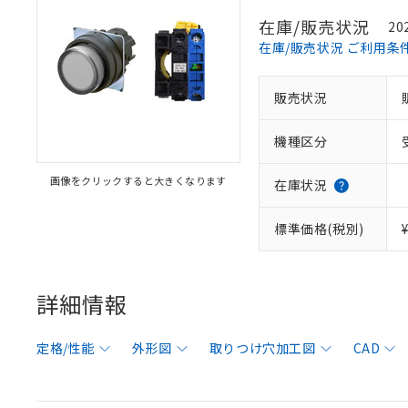
在庫/販売状況
20
在庫/販売状況 ご利用条
販売状況
機種区分
画像をクリックすると大きくなります
在庫状況
標準価格(税別)
詳細情報
定格/性能
外形図
取りつけ穴加工図
CAD