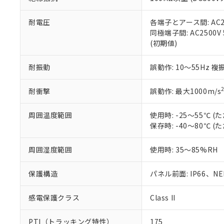
また、RoHS指
混在することから
既に当社にて対応
耐電圧
各端子とアース間: AC250
り割愛しておりま
同極端子間: AC2500V
(初期値)
耐振動
誤動作: 10～55Hz 複
耐衝撃
誤動作: 最大1000m/s
周囲温度範囲
使用時: -25～55℃
保存時: -40～80℃
周囲湿度範囲
使用時: 35～85%RH
保護構造
パネル前面: IP66、NEM
感電保護クラス
Class II
PTI（トラッキング特性）
175