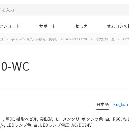
ウンロード
サポート
セミナ
オムロンの
示灯
>
φ22(φ25):照光・非照光・表示灯
>
A22NN / A22NL
>
形式仕様一覧
>
A22
00-WC
日本語
English
照光, 樹脂ベゼル, 突出形, モーメンタリ, ボタンの色: 白, IP66, ね
, LEDランプ色: 白, LEDランプ電圧: AC/DC24V