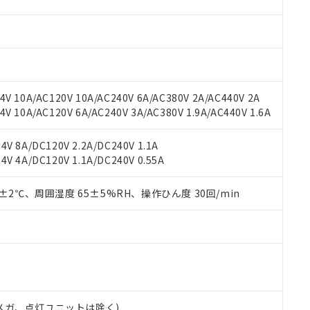
材料含有率が中国RoHSの基準値を超えていることを示します。
、当社制御機器事業取扱商品の当社在庫状況および標準価格(税抜)
ら貴社製品のうち、外国為替および外国貿易法に定める商品（以下｢
質）：
す。当社販売部門へお問い合わせください。
 水銀(Hg) 1000ppm以下、 カドミウム(Cd) 100ppm以下、
たは国外への提供する場合は、日本国政府の輸出許可(または役務取
000ppm以下、ポリ臭化ビフェニル類(PBB) 1000ppm以下、ポリ臭化ジフェニルエーテル類(P
事業取扱商品の中には、本サービスの対象外となる商品もあること
手続きをとります。
キシル) (DEHP)(別名：DOP) 1000ppm以下、フタル酸ブチルベンジル（BBP） 100
(GB/T26572)：
以下、フタル酸ジイソブチル (DIBP) 1000ppm以下
び標準価格照会結果は、記載している更新日時点での社内データに
物を破棄する場合は、完全に破砕するなど、違法に輸出されないよ
(水銀) : 1000ppm、 Cd(カドミウム) : 100ppm、
業用監視および制御機器に対する適用除外項目は除く。
覧された時点での実際の在庫および標準価格とは異なる場合がある
1000ppm、 PBBs(ポリ臭化ビフェニル類) : 1000ppm、 PBDEs(ポリ臭化ジフェニルエーテル類
物質については閾値を超える意図的な使用がないことを確認しています。
上の在庫あり
 1000ppm、 DIBP(フタル酸ジイソブチル) : 1000ppm、 BBP(フタル酸ブチルベンジル) :
品を、核兵器、ミサイル、化学兵器、生物兵器またはその他武器並
V 10A/AC120V 10A/AC240V 6A/AC380V 2A/AC440V 2A
チルヘキシル)) : 1000ppm
況および標準価格はお客様のお取引先、またはお客様担当のオムロ
用いたしません。
 10A/AC120V 6A/AC240V 3A/AC380V 1.9A/AC440V 1.6A
ご相談ください。
は満たないが在庫あり
製品を第三者に販売する場合は、上記1、2および3の内容を当該第
機器販売店や当社販売拠点は「
販売ネットワーク
」をご確認くだ
販売先および販売に係わる関係者が違法に輸出するおそれがある場
用期限
V 8A/DC120V 2.2A/DC240V 1.1A
び標準価格結果を当社の事前の承諾なく第三者に漏洩または開示し
え状況などにより、予定月が前後することがあります。
(最新の在庫状況については、お客様のお取引先、またはお客様担当
V 4A/DC120V 1.1A/DC240V 0.55A
（10物質）のすべてが基準値以下であることを示します。
店・当社販売員にご確認ください)
能（部品リスト作成サービス）をご利用いただくには、I-Webメン
使用状況下において有害物質が外部に漏えいし、環境に深刻な影響を
あります。
0±2℃、周囲湿度 65±5%RH、操作ひん度 30回/min
機種、また在庫状況の情報を公開していない機種
ェブサイト上で当社にご登録された部品リストについて、当社およ
書ダウンロード
す。当社販売部門へお問い合わせください。
品・サービスに関するお客様との取引・商談に必要な範囲で利用す
合意する
キャンセル
書をダウンロードすることができます。
利用者とは、
"個人情報の共同利用に関して"
の「1.共同利用者の
します。
10物質）の非含有証明書
明書（当社基準）
日時点で非含有を証明するもので、過去に遡って非含有を証明するも
00Vメガ、点灯ユニットは除く)