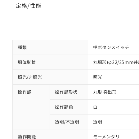
定格/性能
種類
押ボタンスイッチ
胴体形状
丸胴形(φ22/25mm共
照光/非照光
照光
操作部
操作部形状
丸形 突出形
操作部色
白
透明/不透明
透明
動作機能
モーメンタリ