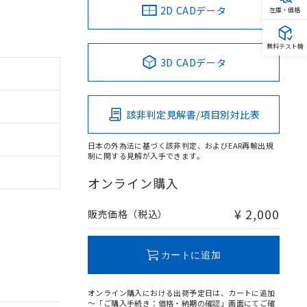
2D CADデータ
在庫・価格
無料テスト機
3D CADデータ
該非判定見解書/項目別対比表
日本の外為法に基づく該非判定、およびEAR再輸出規
制に関する見解が入手できます。
オンライン購入
¥ 2,000
販売価格（税込）
カートに追加
オンライン購入における出荷予定日は、カートに追加
～「ご購入手続き：価格・納期の確認」画面にてご確