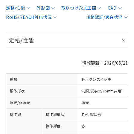
定格/性能
外形図
取りつけ穴加工図
CAD
RoHS/REACH対応状況
規格認証/適合状況
定格/性能
情報更新：2026/05/21
種類
押ボタンスイッチ
胴体形状
丸胴形(φ22/25mm共用)
照光/非照光
照光
操作部
操作部形状
丸形 突出形
操作部色
赤