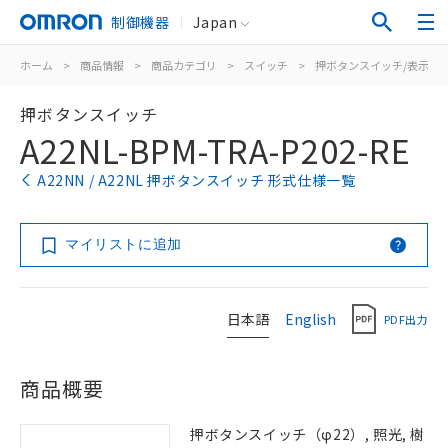
制御機器
Japan
ホーム
>
商品情報
>
商品カテゴリ
>
スイッチ
>
押ボタンスイッチ/表示灯
押ボタンスイッチ
A22NL-BPM-TRA-P202-RE
A22NN / A22NL 押ボタンスイッチ 形式仕様一覧
マイリストに追加
日本語
English
PDF出力
商品概要
押ボタンスイッチ（φ22）, 照光, 樹