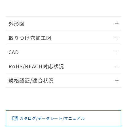
EU RoHS指令（10物質）の非含有証明書
※当社の共同利用者とは、
"個人情報
51物質の非含有証明書（当社基準）
の共同利用に関して"
の「1.共同利
※本証明書は発行日時点で非含有を証明す
用者の範囲」に記載されている法人を
るもので、過去に遡って非含有を証明する
指します。
外形図
ものではありません。
また、RoHS指令のフタル酸エステル類４
情報更新：2026/05/21
取りつけ穴加工図
物質の対応では、対応完了までの期間は出
荷製品に未対応品が混在することから備考
情報更新：2026/05/21
欄に対応日を記載しておりました。
CAD
既に当社にて対応品への在庫切替を完了
していることから、特段のことがない限
ログイン/会員登録いただくと、CADデータをダウンロー
RoHS/REACH対応状況
り、2022年1月12日より割愛しておりま
ドすることができます。
す。
情報更新：2026/7/29
規格認証/適合状況
ログイン/会員登録
EU RoHS
注意事項・凡例
A22NL-BPM-TRA-P202-REについての規格認証/適合状況に
ついては、「カスタマーサポートセンタ お客様相談室」また
は貴社担当オムロン営業員または販売店にお問い合わせくだ
対応状況
対応予定月
※1
※2
さい。
ダウンロードデータをご利用いただく前に、以下を必ずお読
みください。
カタログ/データシート/マニュアル
対応済み
ソフトウェアの使用条件
お問い合わせ