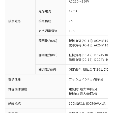
AC220～250V
対応済み：EU RoHS指令（10物質）の
非含有に対応した製品が提供可能な商品で
定格電流
12mA
す。
対応予定：EU RoHS指令（10物質）の非含
接点定格
接点構成
2b
ご利用条件
有に対応した製品に切り替える予定のある
定格通電電流
10A
商品です。
対応予定なし：EU RoHS指令（10物質）の
以下の条件をお読みいただき、同意のうえ
開閉能力(AC)
抵抗負荷(AC-12): AC24V 10A/A
非含有に非対応の商品で、対応品を出す予
誘導負荷(AC-15): AC24V 10A/AC
ご利用ください。
定はありません。
調査・確認中：EU RoHS指令（10物質）の
本サービスは、当社制御機器事業取扱
開閉能力(DC)
抵抗負荷(DC-12): DC24V 8A/DC
※1 中国RoHS○×表
非含有の対応状況を調査中または確認中の
誘導負荷(DC-13): DC24V 4A/DC
商品の当社在庫状況および標準価格
商品です。
(税抜)を提供させていただくもので
「○」：最大均質材料含有率が中国RoHSの
非該当品：ライセンス料など無形物で、有
開閉能力説明
測定条件: 周囲温度 20±2℃、
す。
基準値以下であることを示します。
害物質有無と関係のない商品です。
当社制御機器事業取扱商品の中には、
「×」：最大均質材料含有率が中国RoHSの
仕入先様の事情により、非含有部品として
端子仕様
プッシュインPlus端子台
本サービスの対象外となる商品もある
基準値を超えていることを示します。
いたものが、含有品と判明した場合などや
当社は、これら貴社製品のうち、外国
ことをご了承ください。
「－」：未確認です。当社販売部門へお問
許容操作頻度
電気的: 最大30回/分
むを得ず変更することがあります。
為替および外国貿易法に定める商品
在庫状況および標準価格照会結果は、
機械的: 最大60回/分
い合わせください。
（以下｢規制貨物等」という）を輸出
記載している更新日時点での社内デー
*EU RoHS指令（10物質）：
または国外への提供する場合は、日本
記
タに基づき作成されるものであり、閲
説明
絶縁抵抗
100MΩ以上 (DC500Vメガ、
鉛(Pb) 1000ppm以下、 水銀(Hg) 1000ppm以下、 カド
*中国RoHS10物質の基準値 (GB/T26572)：
国政府の輸出許可(または役務取引許
号
覧された時点での実際の在庫および標
ミウム(Cd) 100ppm以下、
Pb(鉛) :1000ppm、 Hg(水銀) : 1000ppm、 Cd(カドミウ
可)を取得するなどの必要な手続きを
六価クロム(Cr(Ⅵ)) 1000ppm以下、ポリ臭化ビフェニル
ム) : 100ppm、