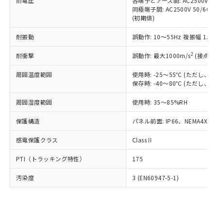
準価格とは異なる場合があることをご
耐電圧
各端子とアース間: AC2500V 50/
類(PBB) 1000ppm以下、ポリ臭化ジフェニルエーテル類
Cr(Ⅵ)(六価クロム) : 1000ppm、 PBBs(ポリ臭化ビフェ
とります。
同極端子間: AC2500V 50/60
了承ください。
(PBDE) 1000ppm以下、フタル酸ビス(2-エチルヘキシ
○
一定数以上の在庫あり
ニル類) : 1000ppm、 PBDEs(ポリ臭化ジフェニルエーテ
当社は規制貨物を破棄する場合は、完
(初期値)
ル) (DEHP)(別名：DOP) 1000ppm以下、フタル酸ブチ
正式な納期状況および標準価格はお客
ル類) : 1000ppm、
ルベンジル（BBP） 1000ppm以下、フタル酸ジブチル
全に破砕するなど、違法に輸出されな
DBP(フタル酸ジブチル) : 1000ppm、 DIBP(フタル酸ジ
様のお取引先、またはお客様担当のオ
（DBP） 1000ppm以下、フタル酸ジイソブチル
イソブチル) : 1000ppm、 BBP(フタル酸ブチルベンジ
△
一定数には満たないが在庫あり
耐振動
誤動作: 10～55Hz 複振幅 1.
いよう必要な手段を講じます。
ムロン制御機器販売店・当社販売員に
(DIBP) 1000ppm以下
ル) : 1000ppm、
当社は貴社製品を、核兵器、ミサイ
但し、RoHS指令で産業用監視および制御機器に対する
DEHP(フタル酸ビス(2-エチルヘキシル)) : 1000ppm
ご相談ください。
2
耐衝撃
適用除外項目は除く。
誤動作: 最大1000m/s
(接点開
ル、化学兵器、生物兵器またはその他
－
在庫なし(最新の在庫状況につ
オムロン制御機器販売店や当社販売拠
フタル酸エステル類の４物質については閾値を超える意
武器並びにこれらの製造装置等に一切
いては、お客様のお取引先、ま
図的な使用がないことを確認しています。
点は「
販売ネットワーク
」をご確認
周囲温度範囲
使用時: -25～55℃ (ただし
※2 環境保護使用期限
使用いたしません。
たはお客様担当のオムロン制御
ください。
保存時: -40～80℃ (ただし
当社は、貴社製品を第三者に販売する
機器販売店・当社販売員にご確
在庫状況および標準価格結果を当社の
※2 対応予定月
「ｅ」：有害物質（10物質）のすべてが基
場合は、上記1、2および3の内容を当
認ください)
事前の承諾なく第三者に漏洩または開
周囲湿度範囲
使用時: 35～85%RH
準値以下であることを示します。
該第三者に通知します。また当社は、
示しないようお願いします。
部品在庫の切り替え状況などにより、予定
「10」：通常の使用状況下において有害物
販売先および販売に係わる関係者が違
保護構造
パネル前面: IP66、NEMA4X, N
マイパーツ機能（部品リスト作成サー
空
受注生産機種、また在庫状況の
月が前後することがあります。
質が外部に漏えいし、環境に深刻な影響を
法に輸出するおそれがある場合は、取
ビス）をご利用いただくには、I-Web
白
情報を公開していない機種
及ぼさない年数を意味します。
り引きをいたしません。
感電保護クラス
Class II
メンバーズにご登録されている必要が
「－」：未確認です。当社販売部門へお問
あります。
い合わせください。
PTI（トラッキング特性）
175
お客様が当ウェブサイト上で当社にご
※3 非含有証明書ダウンロード
登録された部品リストについて、当社
汚染度
3 (EN60947-5-1)
および当社の共同利用者が、当社の製
下記の非含有証明書をダウンロードするこ
品・サービスに関するお客様との取
とができます。
合意する
キャンセル
引・商談に必要な範囲で利用すること
をご了承ください。