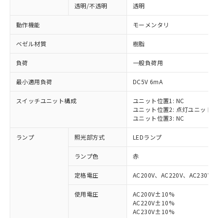
透明/不透明
透明
動作機能
モーメンタリ
ベゼル材質
樹脂
負荷
一般負荷用
最小適用負荷
DC5V 6mA
スイッチユニット構成
ユニット位置1: NC
ユニット位置2: 点灯ユニット
ユニット位置3: NC
ランプ
照光部方式
LEDランプ
ランプ色
赤
定格電圧
AC200V、AC220V、AC230V、
使用電圧
AC200V±10%
AC220V±10%
※1 対応状況
AC230V±10%