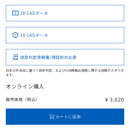
中国 RoHS
注意事項・凡例
2D CADデータ
中国 RoHS表
※1 ※2
3D CADデータ
Pb
Hg
Cd
Cr(VI)
該非判定見解書/項目別対比表
O
O
O
O
日本の外為法に基づく該非判定、およびEAR再輸出規制に関する見解が入手でき
ます。
"対応済み"や非含有の記載がされた商品であっても、流通
在庫等で未対応品が混在する可能性があります。
オンライン購入
非含有品が必要な際は、弊社営業部門もしくは販売店へお
問い合わせください。
¥ 3,020
販売価格（税込）
この製品のRoHS/REACH対応状況ページへ
カートに追加