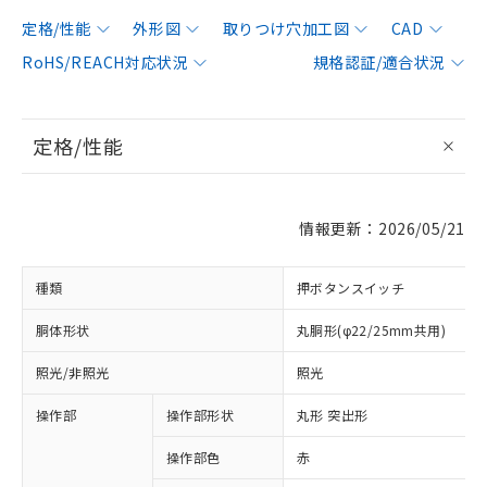
定格/性能
外形図
取りつけ穴加工図
CAD
RoHS/REACH対応状況
規格認証/適合状況
定格/性能
情報更新：2026/05/21
種類
押ボタンスイッチ
胴体形状
丸胴形(φ22/25mm共用)
照光/非照光
照光
操作部
操作部形状
丸形 突出形
操作部色
赤