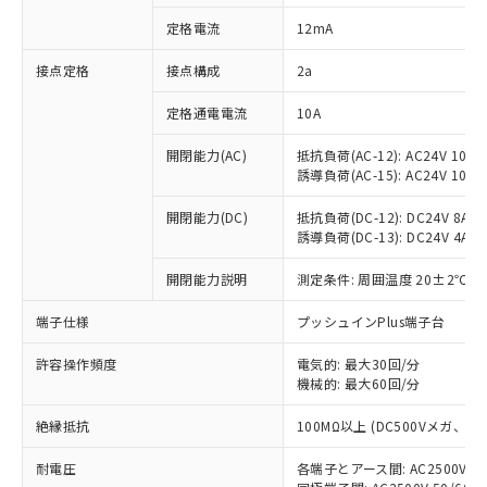
対応済み：EU RoHS指令（10物質）の
定格電流
12mA
非含有に対応した製品が提供可能な商品で
す。
接点定格
接点構成
2a
対応予定：EU RoHS指令（10物質）の非含
ご利用条件
有に対応した製品に切り替える予定のある
定格通電電流
10A
商品です。
対応予定なし：EU RoHS指令（10物質）の
開閉能力(AC)
抵抗負荷(AC-12): AC24V 10A/A
以下の条件をお読みいただき、同意のうえ
非含有に非対応の商品で、対応品を出す予
誘導負荷(AC-15): AC24V 10A/AC
ご利用ください。
定はありません。
調査・確認中：EU RoHS指令（10物質）の
開閉能力(DC)
抵抗負荷(DC-12): DC24V 8A/DC
本サービスは、当社制御機器事業取扱
※1 中国RoHS○×表
誘導負荷(DC-13): DC24V 4A/DC
非含有の対応状況を調査中または確認中の
商品の当社在庫状況および標準価格
商品です。
(税抜)を提供させていただくもので
開閉能力説明
測定条件: 周囲温度 20±2℃、
「○」：最大均質材料含有率が中国RoHSの
非該当品：ライセンス料など無形物で、有
す。
基準値以下であることを示します。
害物質有無と関係のない商品です。
当社制御機器事業取扱商品の中には、
端子仕様
プッシュインPlus端子台
「×」：最大均質材料含有率が中国RoHSの
仕入先様の事情により、非含有部品として
本サービスの対象外となる商品もある
基準値を超えていることを示します。
いたものが、含有品と判明した場合などや
当社は、これら貴社製品のうち、外国
ことをご了承ください。
許容操作頻度
電気的: 最大30回/分
「－」：未確認です。当社販売部門へお問
むを得ず変更することがあります。
為替および外国貿易法に定める商品
機械的: 最大60回/分
在庫状況および標準価格照会結果は、
い合わせください。
（以下｢規制貨物等」という）を輸出
記載している更新日時点での社内デー
*EU RoHS指令（10物質）：
または国外への提供する場合は、日本
絶縁抵抗
100MΩ以上 (DC500Vメガ、
記
タに基づき作成されるものであり、閲
説明
鉛(Pb) 1000ppm以下、 水銀(Hg) 1000ppm以下、 カド
*中国RoHS10物質の基準値 (GB/T26572)：
国政府の輸出許可(または役務取引許
号
覧された時点での実際の在庫および標
ミウム(Cd) 100ppm以下、
Pb(鉛) :1000ppm、 Hg(水銀) : 1000ppm、 Cd(カドミウ
耐電圧
各端子とアース間: AC2500V 50/
可)を取得するなどの必要な手続きを
六価クロム(Cr(Ⅵ)) 1000ppm以下、ポリ臭化ビフェニル
ム) : 100ppm、
準価格とは異なる場合があることをご