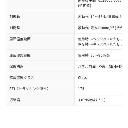
類(PBB) 1000ppm以下、ポリ臭化ジフェニルエーテル類
同極端子間: AC2500V 50/60
Cr(Ⅵ)(六価クロム) : 1000ppm、 PBBs(ポリ臭化ビフェ
とります。
了承ください。
(PBDE) 1000ppm以下、フタル酸ビス(2-エチルヘキシ
○
一定数以上の在庫あり
ニル類) : 1000ppm、 PBDEs(ポリ臭化ジフェニルエーテ
(初期値)
当社は規制貨物を破棄する場合は、完
ル) (DEHP)(別名：DOP) 1000ppm以下、フタル酸ブチ
正式な納期状況および標準価格はお客
ル類) : 1000ppm、
ルベンジル（BBP） 1000ppm以下、フタル酸ジブチル
全に破砕するなど、違法に輸出されな
DBP(フタル酸ジブチル) : 1000ppm、 DIBP(フタル酸ジ
様のお取引先、またはお客様担当のオ
耐振動
誤動作: 10～55Hz 複振幅 1.
（DBP） 1000ppm以下、フタル酸ジイソブチル
イソブチル) : 1000ppm、 BBP(フタル酸ブチルベンジ
△
一定数には満たないが在庫あり
いよう必要な手段を講じます。
ムロン制御機器販売店・当社販売員に
(DIBP) 1000ppm以下
ル) : 1000ppm、
当社は貴社製品を、核兵器、ミサイ
但し、RoHS指令で産業用監視および制御機器に対する
DEHP(フタル酸ビス(2-エチルヘキシル)) : 1000ppm
ご相談ください。
2
耐衝撃
誤動作: 最大1000m/s
(接点開
適用除外項目は除く。
ル、化学兵器、生物兵器またはその他
－
在庫なし(最新の在庫状況につ
オムロン制御機器販売店や当社販売拠
フタル酸エステル類の４物質については閾値を超える意
武器並びにこれらの製造装置等に一切
いては、お客様のお取引先、ま
周囲温度範囲
図的な使用がないことを確認しています。
使用時: -25～55℃ (ただし
点は「
販売ネットワーク
」をご確認
※2 環境保護使用期限
使用いたしません。
保存時: -40～80℃ (ただし
たはお客様担当のオムロン制御
ください。
当社は、貴社製品を第三者に販売する
機器販売店・当社販売員にご確
在庫状況および標準価格結果を当社の
※2 対応予定月
「ｅ」：有害物質（10物質）のすべてが基
周囲湿度範囲
使用時: 35～85%RH
場合は、上記1、2および3の内容を当
認ください)
事前の承諾なく第三者に漏洩または開
準値以下であることを示します。
該第三者に通知します。また当社は、
示しないようお願いします。
保護構造
パネル前面: IP66、NEMA4X, N
部品在庫の切り替え状況などにより、予定
「10」：通常の使用状況下において有害物
販売先および販売に係わる関係者が違
マイパーツ機能（部品リスト作成サー
空
受注生産機種、また在庫状況の
月が前後することがあります。
質が外部に漏えいし、環境に深刻な影響を
法に輸出するおそれがある場合は、取
ビス）をご利用いただくには、I-Web
白
情報を公開していない機種
感電保護クラス
Class II
及ぼさない年数を意味します。
り引きをいたしません。
メンバーズにご登録されている必要が
「－」：未確認です。当社販売部門へお問
あります。
PTI（トラッキング特性）
175
い合わせください。
お客様が当ウェブサイト上で当社にご
※3 非含有証明書ダウンロード
登録された部品リストについて、当社
汚染度
3 (EN60947-5-1)
および当社の共同利用者が、当社の製
下記の非含有証明書をダウンロードするこ
品・サービスに関するお客様との取
とができます。
合意する
キャンセル
引・商談に必要な範囲で利用すること
をご了承ください。
EU RoHS指令（10物質）の非含有証明書