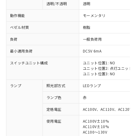
透明/不透明
透明
動作機能
モーメンタリ
ベゼル材質
樹脂
負荷
一般負荷用
最小適用負荷
DC5V 6mA
スイッチユニット構成
ユニット位置1: NO
ユニット位置2: 点灯ユニット
ユニット位置3: NO
ランプ
照光部方式
LEDランプ
ランプ色
赤
定格電圧
AC100V、AC110V、AC120V
使用電圧
AC100V±10%
※1 対応状況
AC110V±10%
AC100～130V