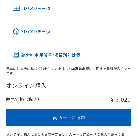
中国 RoHS
注意事項・凡例
2D CADデータ
中国 RoHS表
※1 ※2
3D CADデータ
Pb
Hg
Cd
Cr(VI)
該非判定見解書/項目別対比表
O
O
O
O
日本の外為法に基づく該非判定、およびEAR再輸出規制に関する見解が入手でき
ます。
"対応済み"や非含有の記載がされた商品であっても、流通
在庫等で未対応品が混在する可能性があります。
オンライン購入
非含有品が必要な際は、弊社営業部門もしくは販売店へお
問い合わせください。
¥ 3,020
販売価格（税込）
この製品のRoHS/REACH対応状況ページへ
カートに追加
オンライン購入における出荷予定日は、カートに追加～「ご購入手続き：価