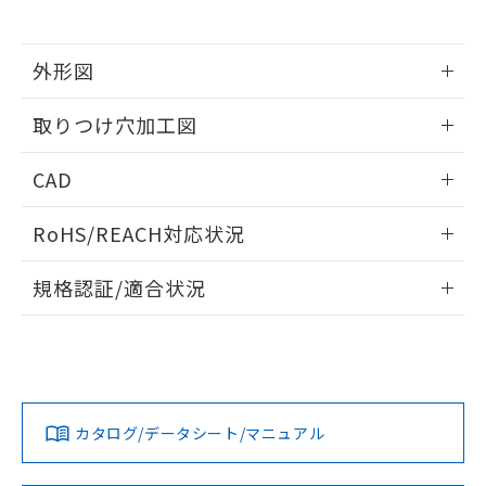
※当社の共同利用者とは、
"個人情報
51物質の非含有証明書（当社基準）
の共同利用に関して"
の「1.共同利
※本証明書は発行日時点で非含有を証明す
用者の範囲」に記載されている法人を
るもので、過去に遡って非含有を証明する
外形図
指します。
ものではありません。
情報更新：2026/05/21
また、RoHS指令のフタル酸エステル類４
取りつけ穴加工図
物質の対応では、対応完了までの期間は出
荷製品に未対応品が混在することから備考
情報更新：2026/05/21
CAD
欄に対応日を記載しておりました。
既に当社にて対応品への在庫切替を完了
ログイン/会員登録いただくと、CADデータをダウンロー
していることから、特段のことがない限
RoHS/REACH対応状況
ドすることができます。
り、2022年1月12日より割愛しておりま
す。
情報更新：2026/7/29
規格認証/適合状況
ログイン/会員登録
EU RoHS
注意事項・凡例
A22NL-BPM-TRA-P101-RDについての規格認証/適合状況に
ついては、「カスタマーサポートセンタ お客様相談室」また
は貴社担当オムロン営業員または販売店にお問い合わせくだ
対応状況
対応予定月
※1
※2
さい。
ダウンロードデータをご利用いただく前に、以下を必ずお読
みください。
カタログ/データシート/マニュアル
対応済み
ソフトウェアの使用条件
お問い合わせ