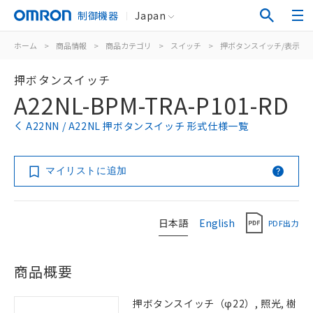
制御機器
Japan
ホーム
>
商品情報
>
商品カテゴリ
>
スイッチ
>
押ボタンスイッチ/表示灯
押ボタンスイッチ
A22NL-BPM-TRA-P101-RD
A22NN / A22NL 押ボタンスイッチ 形式仕様一覧
マイリストに追加
日本語
English
PDF出力
商品概要
押ボタンスイッチ（φ22）, 照光, 樹