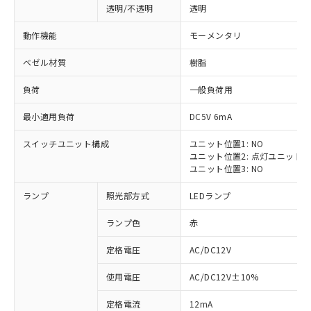
透明/不透明
透明
動作機能
モーメンタリ
ベゼル材質
樹脂
負荷
一般負荷用
最小適用負荷
DC5V 6mA
スイッチユニット構成
ユニット位置1: NO
ユニット位置2: 点灯ユニット
ユニット位置3: NO
ランプ
照光部方式
LEDランプ
ランプ色
赤
定格電圧
AC/DC12V
※1 対応状況
使用電圧
AC/DC12V±10%
定格電流
12mA
対応済み：EU RoHS指令（10物質）の