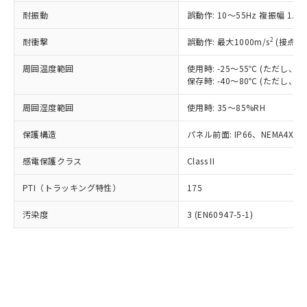
○
一定数以上の在庫あり
ニル類) : 1000ppm、 PBDEs(ポリ臭化ジフェニルエーテ
当社は規制貨物を破棄する場合は、完
ル) (DEHP)(別名：DOP) 1000ppm以下、フタル酸ブチ
正式な納期状況および標準価格はお客
ル類) : 1000ppm、
耐振動
誤動作: 10～55Hz 複振幅 1.
ルベンジル（BBP） 1000ppm以下、フタル酸ジブチル
全に破砕するなど、違法に輸出されな
DBP(フタル酸ジブチル) : 1000ppm、 DIBP(フタル酸ジ
様のお取引先、またはお客様担当のオ
（DBP） 1000ppm以下、フタル酸ジイソブチル
イソブチル) : 1000ppm、 BBP(フタル酸ブチルベンジ
△
一定数には満たないが在庫あり
いよう必要な手段を講じます。
ムロン制御機器販売店・当社販売員に
(DIBP) 1000ppm以下
2
耐衝撃
ル) : 1000ppm、
誤動作: 最大1000m/s
(接点開
当社は貴社製品を、核兵器、ミサイ
但し、RoHS指令で産業用監視および制御機器に対する
DEHP(フタル酸ビス(2-エチルヘキシル)) : 1000ppm
ご相談ください。
適用除外項目は除く。
ル、化学兵器、生物兵器またはその他
－
在庫なし(最新の在庫状況につ
オムロン制御機器販売店や当社販売拠
周囲温度範囲
使用時: -25～55℃ (ただし
フタル酸エステル類の４物質については閾値を超える意
武器並びにこれらの製造装置等に一切
いては、お客様のお取引先、ま
図的な使用がないことを確認しています。
保存時: -40～80℃ (ただし
点は「
販売ネットワーク
」をご確認
※2 環境保護使用期限
使用いたしません。
たはお客様担当のオムロン制御
ください。
当社は、貴社製品を第三者に販売する
周囲湿度範囲
使用時: 35～85%RH
機器販売店・当社販売員にご確
在庫状況および標準価格結果を当社の
※2 対応予定月
「ｅ」：有害物質（10物質）のすべてが基
場合は、上記1、2および3の内容を当
認ください)
事前の承諾なく第三者に漏洩または開
準値以下であることを示します。
保護構造
パネル前面: IP66、NEMA4X, N
該第三者に通知します。また当社は、
示しないようお願いします。
部品在庫の切り替え状況などにより、予定
「10」：通常の使用状況下において有害物
販売先および販売に係わる関係者が違
マイパーツ機能（部品リスト作成サー
空
受注生産機種、また在庫状況の
感電保護クラス
Class II
月が前後することがあります。
質が外部に漏えいし、環境に深刻な影響を
法に輸出するおそれがある場合は、取
ビス）をご利用いただくには、I-Web
白
情報を公開していない機種
及ぼさない年数を意味します。
り引きをいたしません。
メンバーズにご登録されている必要が
PTI（トラッキング特性）
175
「－」：未確認です。当社販売部門へお問
あります。
い合わせください。
お客様が当ウェブサイト上で当社にご
汚染度
3 (EN60947-5-1)
※3 非含有証明書ダウンロード
登録された部品リストについて、当社
および当社の共同利用者が、当社の製
下記の非含有証明書をダウンロードするこ
品・サービスに関するお客様との取
とができます。
合意する
キャンセル
引・商談に必要な範囲で利用すること
をご了承ください。
EU RoHS指令（10物質）の非含有証明書
※当社の共同利用者とは、
"個人情報