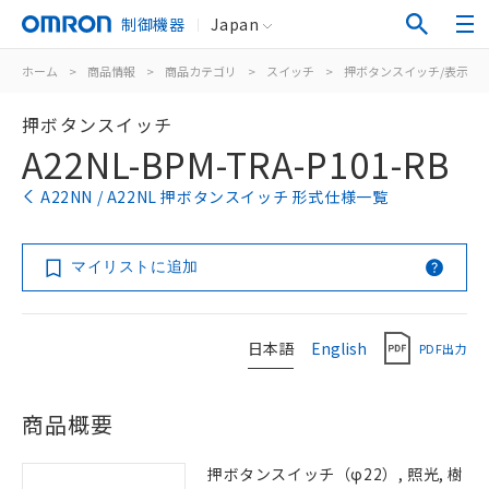
制御機器
Japan
ホーム
>
商品情報
>
商品カテゴリ
>
スイッチ
>
押ボタンスイッチ/表示灯
押ボタンスイッチ
A22NL-BPM-TRA-P101-RB
A22NN / A22NL 押ボタンスイッチ 形式仕様一覧
マイリストに追加
日本語
English
PDF出力
商品概要
押ボタンスイッチ（φ22）, 照光, 樹