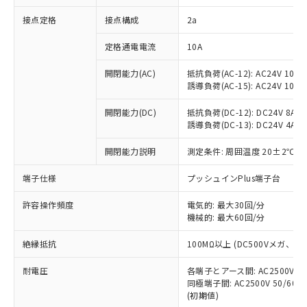
非含有に対応した製品が提供可能な商品で
接点定格
接点構成
2a
す。
対応予定：EU RoHS指令（10物質）の非含
ご利用条件
定格通電電流
10A
有に対応した製品に切り替える予定のある
商品です。
開閉能力(AC)
抵抗負荷(AC-12): AC24V 10A/A
対応予定なし：EU RoHS指令（10物質）の
誘導負荷(AC-15): AC24V 10A/AC
以下の条件をお読みいただき、同意のうえ
非含有に非対応の商品で、対応品を出す予
ご利用ください。
定はありません。
開閉能力(DC)
抵抗負荷(DC-12): DC24V 8A/DC
調査・確認中：EU RoHS指令（10物質）の
誘導負荷(DC-13): DC24V 4A/DC
本サービスは、当社制御機器事業取扱
※1 中国RoHS○×表
非含有の対応状況を調査中または確認中の
商品の当社在庫状況および標準価格
開閉能力説明
測定条件: 周囲温度 20±2℃、
商品です。
(税抜)を提供させていただくもので
「○」：最大均質材料含有率が中国RoHSの
非該当品：ライセンス料など無形物で、有
す。
端子仕様
プッシュインPlus端子台
基準値以下であることを示します。
害物質有無と関係のない商品です。
当社制御機器事業取扱商品の中には、
「×」：最大均質材料含有率が中国RoHSの
仕入先様の事情により、非含有部品として
本サービスの対象外となる商品もある
許容操作頻度
電気的: 最大30回/分
基準値を超えていることを示します。
いたものが、含有品と判明した場合などや
当社は、これら貴社製品のうち、外国
ことをご了承ください。
機械的: 最大60回/分
「－」：未確認です。当社販売部門へお問
むを得ず変更することがあります。
為替および外国貿易法に定める商品
在庫状況および標準価格照会結果は、
い合わせください。
（以下｢規制貨物等」という）を輸出
絶縁抵抗
100MΩ以上 (DC500Vメガ、
記載している更新日時点での社内デー
*EU RoHS指令（10物質）：
または国外への提供する場合は、日本
記
タに基づき作成されるものであり、閲
説明
鉛(Pb) 1000ppm以下、 水銀(Hg) 1000ppm以下、 カド
*中国RoHS10物質の基準値 (GB/T26572)：
国政府の輸出許可(または役務取引許
耐電圧
各端子とアース間: AC2500V 50/
号
覧された時点での実際の在庫および標
ミウム(Cd) 100ppm以下、
Pb(鉛) :1000ppm、 Hg(水銀) : 1000ppm、 Cd(カドミウ
同極端子間: AC2500V 50/60
可)を取得するなどの必要な手続きを
六価クロム(Cr(Ⅵ)) 1000ppm以下、ポリ臭化ビフェニル
ム) : 100ppm、
準価格とは異なる場合があることをご
類(PBB) 1000ppm以下、ポリ臭化ジフェニルエーテル類
(初期値)
Cr(Ⅵ)(六価クロム) : 1000ppm、 PBBs(ポリ臭化ビフェ
とります。
了承ください。
(PBDE) 1000ppm以下、フタル酸ビス(2-エチルヘキシ