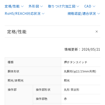
定格/性能
外形図
取りつけ穴加工図
CAD
RoHS/REACH対応状況
規格認証/適合状況
定格/性能
情報更新：2026/05/21
種類
押ボタンスイッチ
胴体形状
丸胴形(φ22/25mm共用)
照光/非照光
照光
操作部
操作部形状
丸形 突出形
操作部色
赤