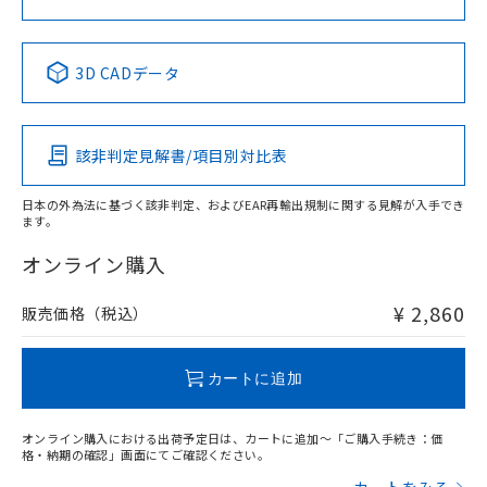
中国 RoHS表
※1 ※2
3D CADデータ
Pb
Hg
Cd
Cr(VI)
該非判定見解書/項目別対比表
X
O
O
O
日本の外為法に基づく該非判定、およびEAR再輸出規制に関する見解が入手でき
ます。
"対応済み"や非含有の記載がされた商品であっても、流通
在庫等で未対応品が混在する可能性があります。
オンライン購入
非含有品が必要な際は、弊社営業部門もしくは販売店へお
問い合わせください。
¥ 2,860
販売価格（税込）
この製品のRoHS/REACH対応状況ページへ
カートに追加
オンライン購入における出荷予定日は、カートに追加～「ご購入手続き：価
格・納期の確認」画面にてご確認ください。