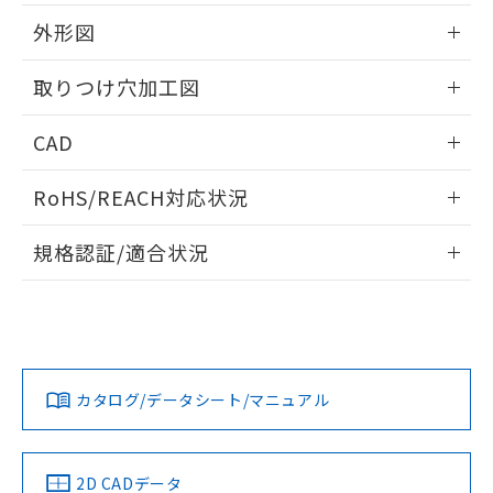
51物質の非含有証明書（当社基準）
の共同利用に関して"
の「1.共同利
※本証明書は発行日時点で非含有を証明す
外形図
用者の範囲」に記載されている法人を
るもので、過去に遡って非含有を証明する
指します。
ものではありません。
情報更新：2026/05/21
取りつけ穴加工図
また、RoHS指令のフタル酸エステル類４
物質の対応では、対応完了までの期間は出
情報更新：2026/05/21
CAD
荷製品に未対応品が混在することから備考
欄に対応日を記載しておりました。
ログイン/会員登録いただくと、CADデータをダウンロー
既に当社にて対応品への在庫切替を完了
RoHS/REACH対応状況
ドすることができます。
していることから、特段のことがない限
り、2022年1月12日より割愛しておりま
情報更新：2026/7/29
規格認証/適合状況
す。
ログイン/会員登録
EU RoHS
注意事項・凡例
A22NL-BPM-TRA-P101-RBについての規格認証/適合状況に
ついては、「カスタマーサポートセンタ お客様相談室」また
は貴社担当オムロン営業員または販売店にお問い合わせくだ
対応状況
対応予定月
※1
※2
さい。
ダウンロードデータをご利用いただく前に、以下を必ずお読
みください。
カタログ/データシート/マニュアル
対応済み
ソフトウェアの使用条件
お問い合わせ
中国 RoHS
注意事項・凡例
2D CADデータ