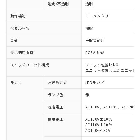
透明/不透明
透明
動作機能
モーメンタリ
ベゼル材質
樹脂
負荷
一般負荷用
最小適用負荷
DC5V 6mA
スイッチユニット構成
ユニット位置1: NO
ユニット位置2: 点灯ユニット
ランプ
照光部方式
LEDランプ
ランプ色
赤
定格電圧
AC100V、AC110V、AC120V
使用電圧
AC100V±10%
AC110V±10%
※1 対応状況
AC100～130V