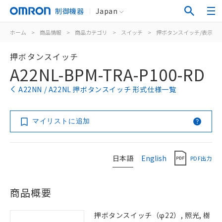
制御機器
Japan
ホーム
>
商品情報
>
商品カテゴリ
>
スイッチ
>
押ボタンスイッチ/表示灯
押ボタンスイッチ
A22NL-BPM-TRA-P100-RD
A22NN / A22NL 押ボタンスイッチ 形式仕様一覧
マイリストに追加
日本語
English
PDF出力
商品概要
押ボタンスイッチ（φ22）, 照光, 樹