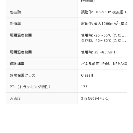
(初期値)
了承ください。
(PBDE) 1000ppm以下、フタル酸ビス(2-エチルヘキシ
○
一定数以上の在庫あり
ニル類) : 1000ppm、 PBDEs(ポリ臭化ジフェニルエーテ
当社は規制貨物を破棄する場合は、完
ル) (DEHP)(別名：DOP) 1000ppm以下、フタル酸ブチ
正式な納期状況および標準価格はお客
ル類) : 1000ppm、
ルベンジル（BBP） 1000ppm以下、フタル酸ジブチル
全に破砕するなど、違法に輸出されな
耐振動
DBP(フタル酸ジブチル) : 1000ppm、 DIBP(フタル酸ジ
誤動作: 10～55Hz 複振幅 1.
様のお取引先、またはお客様担当のオ
（DBP） 1000ppm以下、フタル酸ジイソブチル
イソブチル) : 1000ppm、 BBP(フタル酸ブチルベンジ
△
一定数には満たないが在庫あり
いよう必要な手段を講じます。
ムロン制御機器販売店・当社販売員に
(DIBP) 1000ppm以下
ル) : 1000ppm、
2
耐衝撃
誤動作: 最大1000m/s
(接点開
当社は貴社製品を、核兵器、ミサイ
但し、RoHS指令で産業用監視および制御機器に対する
DEHP(フタル酸ビス(2-エチルヘキシル)) : 1000ppm
ご相談ください。
適用除外項目は除く。
ル、化学兵器、生物兵器またはその他
－
在庫なし(最新の在庫状況につ
オムロン制御機器販売店や当社販売拠
フタル酸エステル類の４物質については閾値を超える意
周囲温度範囲
使用時: -25～55℃ (ただし
武器並びにこれらの製造装置等に一切
いては、お客様のお取引先、ま
図的な使用がないことを確認しています。
点は「
販売ネットワーク
」をご確認
保存時: -40～80℃ (ただし
※2 環境保護使用期限
使用いたしません。
たはお客様担当のオムロン制御
ください。
当社は、貴社製品を第三者に販売する
機器販売店・当社販売員にご確
在庫状況および標準価格結果を当社の
周囲湿度範囲
使用時: 35～85%RH
※2 対応予定月
「ｅ」：有害物質（10物質）のすべてが基
場合は、上記1、2および3の内容を当
認ください)
事前の承諾なく第三者に漏洩または開
準値以下であることを示します。
該第三者に通知します。また当社は、
示しないようお願いします。
保護構造
パネル前面: IP66、NEMA4X, N
部品在庫の切り替え状況などにより、予定
「10」：通常の使用状況下において有害物
販売先および販売に係わる関係者が違
マイパーツ機能（部品リスト作成サー
空
受注生産機種、また在庫状況の
月が前後することがあります。
質が外部に漏えいし、環境に深刻な影響を
法に輸出するおそれがある場合は、取
感電保護クラス
Class II
ビス）をご利用いただくには、I-Web
白
情報を公開していない機種
及ぼさない年数を意味します。
り引きをいたしません。
メンバーズにご登録されている必要が
「－」：未確認です。当社販売部門へお問
PTI（トラッキング特性）
175
あります。
い合わせください。
お客様が当ウェブサイト上で当社にご
※3 非含有証明書ダウンロード
汚染度
3 (EN60947-5-1)
登録された部品リストについて、当社
および当社の共同利用者が、当社の製
下記の非含有証明書をダウンロードするこ
品・サービスに関するお客様との取
とができます。
合意する
キャンセル
引・商談に必要な範囲で利用すること
をご了承ください。
EU RoHS指令（10物質）の非含有証明書
※当社の共同利用者とは、
"個人情報