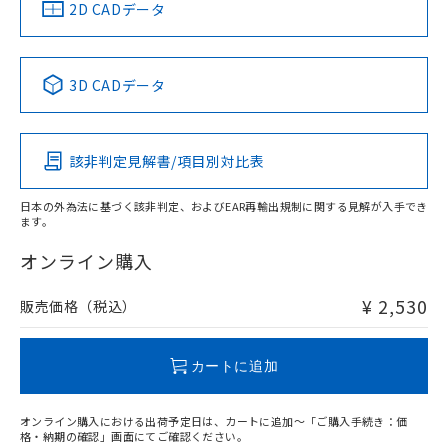
中国 RoHS
注意事項・凡例
2D CADデータ
中国 RoHS表
※1 ※2
3D CADデータ
Pb
Hg
Cd
Cr(VI)
該非判定見解書/項目別対比表
O
O
O
O
日本の外為法に基づく該非判定、およびEAR再輸出規制に関する見解が入手でき
ます。
"対応済み"や非含有の記載がされた商品であっても、流通
在庫等で未対応品が混在する可能性があります。
オンライン購入
非含有品が必要な際は、弊社営業部門もしくは販売店へお
問い合わせください。
¥ 2,530
販売価格（税込）
この製品のRoHS/REACH対応状況ページへ
カートに追加
オンライン購入における出荷予定日は、カートに追加～「ご購入手続き：価
格・納期の確認」画面にてご確認ください。