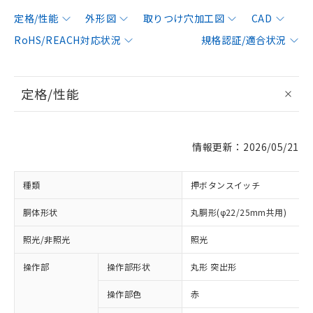
定格/性能
外形図
取りつけ穴加工図
CAD
RoHS/REACH対応状況
規格認証/適合状況
定格/性能
情報更新：2026/05/21
種類
押ボタンスイッチ
胴体形状
丸胴形(φ22/25mm共用)
照光/非照光
照光
操作部
操作部形状
丸形 突出形
操作部色
赤