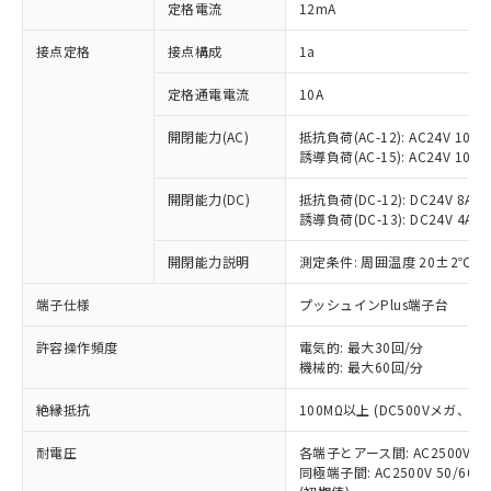
対応済み：EU RoHS指令（10物質）の
定格電流
12mA
非含有に対応した製品が提供可能な商品で
す。
接点定格
接点構成
1a
対応予定：EU RoHS指令（10物質）の非含
ご利用条件
有に対応した製品に切り替える予定のある
定格通電電流
10A
商品です。
開閉能力(AC)
抵抗負荷(AC-12): AC24V 10A/A
対応予定なし：EU RoHS指令（10物質）の
以下の条件をお読みいただき、同意のうえ
誘導負荷(AC-15): AC24V 10A/AC
非含有に非対応の商品で、対応品を出す予
ご利用ください。
定はありません。
開閉能力(DC)
抵抗負荷(DC-12): DC24V 8A/DC
調査・確認中：EU RoHS指令（10物質）の
本サービスは、当社制御機器事業取扱
誘導負荷(DC-13): DC24V 4A/DC
※1 中国RoHS○×表
非含有の対応状況を調査中または確認中の
商品の当社在庫状況および標準価格
商品です。
開閉能力説明
測定条件: 周囲温度 20±2℃、
(税抜)を提供させていただくもので
「○」：最大均質材料含有率が中国RoHSの
非該当品：ライセンス料など無形物で、有
す。
基準値以下であることを示します。
害物質有無と関係のない商品です。
端子仕様
プッシュインPlus端子台
当社制御機器事業取扱商品の中には、
「×」：最大均質材料含有率が中国RoHSの
仕入先様の事情により、非含有部品として
本サービスの対象外となる商品もある
基準値を超えていることを示します。
いたものが、含有品と判明した場合などや
許容操作頻度
電気的: 最大30回/分
当社は、これら貴社製品のうち、外国
ことをご了承ください。
「－」：未確認です。当社販売部門へお問
機械的: 最大60回/分
むを得ず変更することがあります。
為替および外国貿易法に定める商品
在庫状況および標準価格照会結果は、
い合わせください。
（以下｢規制貨物等」という）を輸出
記載している更新日時点での社内デー
絶縁抵抗
100MΩ以上 (DC500Vメガ、
*EU RoHS指令（10物質）：
または国外への提供する場合は、日本
記
タに基づき作成されるものであり、閲
説明
鉛(Pb) 1000ppm以下、 水銀(Hg) 1000ppm以下、 カド
*中国RoHS10物質の基準値 (GB/T26572)：
国政府の輸出許可(または役務取引許
号
覧された時点での実際の在庫および標
ミウム(Cd) 100ppm以下、
耐電圧
Pb(鉛) :1000ppm、 Hg(水銀) : 1000ppm、 Cd(カドミウ
各端子とアース間: AC2500V 50/
可)を取得するなどの必要な手続きを
六価クロム(Cr(Ⅵ)) 1000ppm以下、ポリ臭化ビフェニル
ム) : 100ppm、
準価格とは異なる場合があることをご
同極端子間: AC2500V 50/60
類(PBB) 1000ppm以下、ポリ臭化ジフェニルエーテル類
Cr(Ⅵ)(六価クロム) : 1000ppm、 PBBs(ポリ臭化ビフェ
とります。