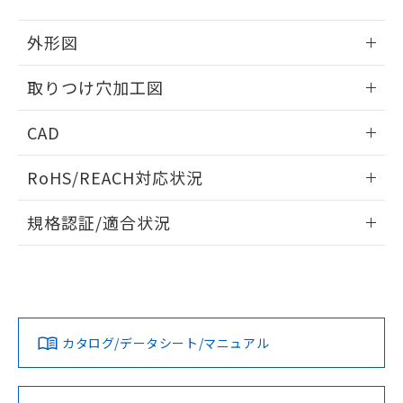
51物質の非含有証明書（当社基準）
の共同利用に関して"
の「1.共同利
※本証明書は発行日時点で非含有を証明す
用者の範囲」に記載されている法人を
外形図
るもので、過去に遡って非含有を証明する
指します。
ものではありません。
情報更新：2026/05/21
取りつけ穴加工図
また、RoHS指令のフタル酸エステル類４
物質の対応では、対応完了までの期間は出
情報更新：2026/05/21
荷製品に未対応品が混在することから備考
CAD
欄に対応日を記載しておりました。
既に当社にて対応品への在庫切替を完了
ログイン/会員登録いただくと、CADデータをダウンロー
RoHS/REACH対応状況
していることから、特段のことがない限
ドすることができます。
り、2022年1月12日より割愛しておりま
情報更新：2026/7/29
す。
規格認証/適合状況
ログイン/会員登録
EU RoHS
注意事項・凡例
A22NL-BPM-TRA-P100-RDについての規格認証/適合状況に
ついては、「カスタマーサポートセンタ お客様相談室」また
は貴社担当オムロン営業員または販売店にお問い合わせくだ
対応状況
対応予定月
※1
※2
さい。
ダウンロードデータをご利用いただく前に、以下を必ずお読
みください。
カタログ/データシート/マニュアル
対応済み
ソフトウェアの使用条件
お問い合わせ