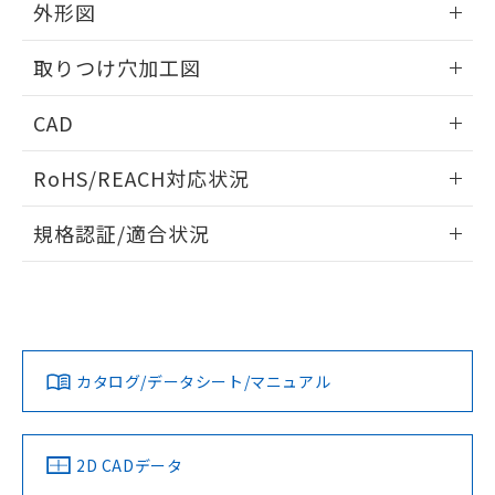
の共同利用に関して"
の「1.共同利
外形図
※本証明書は発行日時点で非含有を証明す
用者の範囲」に記載されている法人を
るもので、過去に遡って非含有を証明する
指します。
情報更新：2026/05/21
ものではありません。
取りつけ穴加工図
また、RoHS指令のフタル酸エステル類４
物質の対応では、対応完了までの期間は出
情報更新：2026/05/21
CAD
荷製品に未対応品が混在することから備考
欄に対応日を記載しておりました。
ログイン/会員登録いただくと、CADデータをダウンロー
RoHS/REACH対応状況
既に当社にて対応品への在庫切替を完了
ドすることができます。
していることから、特段のことがない限
情報更新：2026/7/29
り、2022年1月12日より割愛しておりま
規格認証/適合状況
す。
ログイン/会員登録
EU RoHS
注意事項・凡例
A22NL-BPM-TRA-P002-RBについての規格認証/適合状況に
ついては、「カスタマーサポートセンタ お客様相談室」また
は貴社担当オムロン営業員または販売店にお問い合わせくだ
対応状況
対応予定月
※1
※2
さい。
ダウンロードデータをご利用いただく前に、以下を必ずお読
みください。
カタログ/データシート/マニュアル
対応済み
ソフトウェアの使用条件
お問い合わせ
中国 RoHS
注意事項・凡例
2D CADデータ