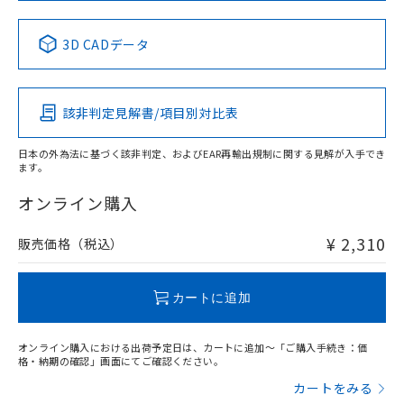
中国 RoHS表
※1 ※2
3D CADデータ
Pb
Hg
Cd
Cr(VI)
該非判定見解書/項目別対比表
X
O
O
O
日本の外為法に基づく該非判定、およびEAR再輸出規制に関する見解が入手でき
ます。
"対応済み"や非含有の記載がされた商品であっても、流通
在庫等で未対応品が混在する可能性があります。
オンライン購入
非含有品が必要な際は、弊社営業部門もしくは販売店へお
問い合わせください。
¥ 2,310
販売価格（税込）
この製品のRoHS/REACH対応状況ページへ
カートに追加
オンライン購入における出荷予定日は、カートに追加～「ご購入手続き：価
格・納期の確認」画面にてご確認ください。
カートをみる