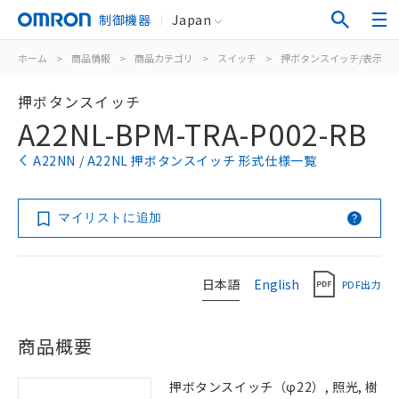
制御機器
Japan
ホーム
>
商品情報
>
商品カテゴリ
>
スイッチ
>
押ボタンスイッチ/表示灯
押ボタンスイッチ
A22NL-BPM-TRA-P002-RB
A22NN / A22NL 押ボタンスイッチ 形式仕様一覧
マイリストに追加
日本語
English
PDF出力
商品概要
押ボタンスイッチ（φ22）, 照光, 樹