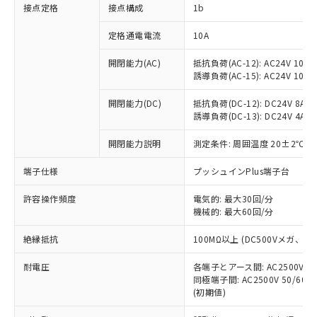
非含有に対応した製品が提供可能な商品で
接点定格
接点構成
1b
す。
対応予定：EU RoHS指令（10物質）の非含
定格通電電流
10A
ご利用条件
有に対応した製品に切り替える予定のある
商品です。
開閉能力(AC)
抵抗負荷(AC-12): AC24V 10A/A
誘導負荷(AC-15): AC24V 10A/AC
対応予定なし：EU RoHS指令（10物質）の
以下の条件をお読みいただき、同意のうえ
非含有に非対応の商品で、対応品を出す予
ご利用ください。
開閉能力(DC)
抵抗負荷(DC-12): DC24V 8A/DC
定はありません。
誘導負荷(DC-13): DC24V 4A/DC
調査・確認中：EU RoHS指令（10物質）の
本サービスは、当社制御機器事業取扱
※1 中国RoHS○×表
非含有の対応状況を調査中または確認中の
商品の当社在庫状況および標準価格
開閉能力説明
測定条件: 周囲温度 20±2℃、
商品です。
(税抜)を提供させていただくもので
「○」：最大均質材料含有率が中国RoHSの
非該当品：ライセンス料など無形物で、有
端子仕様
プッシュインPlus端子台
す。
基準値以下であることを示します。
害物質有無と関係のない商品です。
当社制御機器事業取扱商品の中には、
「×」：最大均質材料含有率が中国RoHSの
仕入先様の事情により、非含有部品として
許容操作頻度
電気的: 最大30回/分
本サービスの対象外となる商品もある
基準値を超えていることを示します。
いたものが、含有品と判明した場合などや
機械的: 最大60回/分
当社は、これら貴社製品のうち、外国
ことをご了承ください。
「－」：未確認です。当社販売部門へお問
むを得ず変更することがあります。
為替および外国貿易法に定める商品
在庫状況および標準価格照会結果は、
い合わせください。
絶縁抵抗
100MΩ以上 (DC500Vメガ、
（以下｢規制貨物等」という）を輸出
記載している更新日時点での社内デー
*EU RoHS指令（10物質）：
または国外への提供する場合は、日本
記
タに基づき作成されるものであり、閲
説明
耐電圧
鉛(Pb) 1000ppm以下、 水銀(Hg) 1000ppm以下、 カド
各端子とアース間: AC2500V 50/
*中国RoHS10物質の基準値 (GB/T26572)：
国政府の輸出許可(または役務取引許
号
覧された時点での実際の在庫および標
ミウム(Cd) 100ppm以下、
Pb(鉛) :1000ppm、 Hg(水銀) : 1000ppm、 Cd(カドミウ
同極端子間: AC2500V 50/60
可)を取得するなどの必要な手続きを
六価クロム(Cr(Ⅵ)) 1000ppm以下、ポリ臭化ビフェニル
ム) : 100ppm、
準価格とは異なる場合があることをご
(初期値)
類(PBB) 1000ppm以下、ポリ臭化ジフェニルエーテル類
Cr(Ⅵ)(六価クロム) : 1000ppm、 PBBs(ポリ臭化ビフェ
とります。
了承ください。
(PBDE) 1000ppm以下、フタル酸ビス(2-エチルヘキシ
○
一定数以上の在庫あり
ニル類) : 1000ppm、 PBDEs(ポリ臭化ジフェニルエーテ