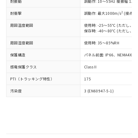
当社は規制貨物を破棄する場合は、完
耐振動
ル) (DEHP)(別名：DOP) 1000ppm以下、フタル酸ブチ
誤動作: 10～55Hz 複振幅 1.
正式な納期状況および標準価格はお客
ル類) : 1000ppm、
ルベンジル（BBP） 1000ppm以下、フタル酸ジブチル
全に破砕するなど、違法に輸出されな
DBP(フタル酸ジブチル) : 1000ppm、 DIBP(フタル酸ジ
様のお取引先、またはお客様担当のオ
（DBP） 1000ppm以下、フタル酸ジイソブチル
イソブチル) : 1000ppm、 BBP(フタル酸ブチルベンジ
△
一定数には満たないが在庫あり
いよう必要な手段を講じます。
2
耐衝撃
誤動作: 最大1000m/s
(接点開
ムロン制御機器販売店・当社販売員に
(DIBP) 1000ppm以下
ル) : 1000ppm、
当社は貴社製品を、核兵器、ミサイ
但し、RoHS指令で産業用監視および制御機器に対する
DEHP(フタル酸ビス(2-エチルヘキシル)) : 1000ppm
ご相談ください。
適用除外項目は除く。
周囲温度範囲
使用時: -25～55℃ (ただし
ル、化学兵器、生物兵器またはその他
－
在庫なし(最新の在庫状況につ
オムロン制御機器販売店や当社販売拠
フタル酸エステル類の４物質については閾値を超える意
保存時: -40～80℃ (ただし
武器並びにこれらの製造装置等に一切
いては、お客様のお取引先、ま
図的な使用がないことを確認しています。
点は「
販売ネットワーク
」をご確認
※2 環境保護使用期限
使用いたしません。
たはお客様担当のオムロン制御
ください。
周囲湿度範囲
使用時: 35～85%RH
当社は、貴社製品を第三者に販売する
機器販売店・当社販売員にご確
在庫状況および標準価格結果を当社の
※2 対応予定月
「ｅ」：有害物質（10物質）のすべてが基
場合は、上記1、2および3の内容を当
認ください)
事前の承諾なく第三者に漏洩または開
保護構造
パネル前面: IP66、NEMA4X, N
準値以下であることを示します。
該第三者に通知します。また当社は、
示しないようお願いします。
部品在庫の切り替え状況などにより、予定
「10」：通常の使用状況下において有害物
販売先および販売に係わる関係者が違
マイパーツ機能（部品リスト作成サー
感電保護クラス
Class II
空
受注生産機種、また在庫状況の
月が前後することがあります。
質が外部に漏えいし、環境に深刻な影響を
法に輸出するおそれがある場合は、取
ビス）をご利用いただくには、I-Web
白
情報を公開していない機種
及ぼさない年数を意味します。
り引きをいたしません。
PTI（トラッキング特性）
175
メンバーズにご登録されている必要が
「－」：未確認です。当社販売部門へお問
あります。
い合わせください。
汚染度
3 (EN60947-5-1)
お客様が当ウェブサイト上で当社にご
※3 非含有証明書ダウンロード
登録された部品リストについて、当社
および当社の共同利用者が、当社の製
下記の非含有証明書をダウンロードするこ
品・サービスに関するお客様との取
とができます。
合意する
キャンセル
引・商談に必要な範囲で利用すること
をご了承ください。
EU RoHS指令（10物質）の非含有証明書
※当社の共同利用者とは、
"個人情報
51物質の非含有証明書（当社基準）