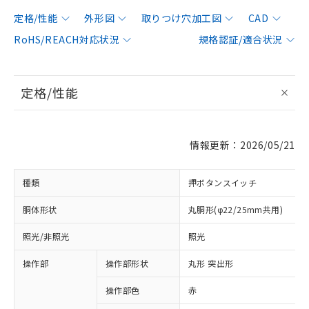
定格/性能
外形図
取りつけ穴加工図
CAD
RoHS/REACH対応状況
規格認証/適合状況
定格/性能
情報更新：2026/05/21
種類
押ボタンスイッチ
胴体形状
丸胴形(φ22/25mm共用)
照光/非照光
照光
操作部
操作部形状
丸形 突出形
操作部色
赤