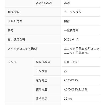
透明/不透明
透明
動作機能
モーメンタリ
ベゼル材質
樹脂
負荷
一般負荷用
最小適用負荷
DC5V 6mA
スイッチユニット構成
ユニット位置2: 点灯ユニット
ユニット位置3: NC
ランプ
照光部方式
LEDランプ
ランプ色
赤
定格電圧
AC/DC12V
使用電圧
AC/DC12V±10%
※1 対応状況
定格電流
12mA
対応済み：EU RoHS指令（10物質）の