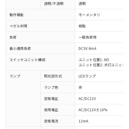
透明/不透明
透明
動作機能
モーメンタリ
ベゼル材質
樹脂
負荷
一般負荷用
最小適用負荷
DC5V 6mA
スイッチユニット構成
ユニット位置1: NO
ユニット位置2: 点灯ユニット
ランプ
照光部方式
LEDランプ
ランプ色
赤
定格電圧
AC/DC12V
使用電圧
AC/DC12V±10%
※1 対応状況
定格電流
12mA
対応済み：EU RoHS指令（10物質）の