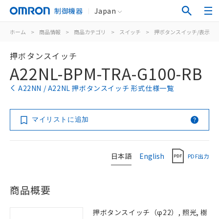
制御機器
Japan
ホーム
>
商品情報
>
商品カテゴリ
>
スイッチ
>
押ボタンスイッチ/表示灯
押ボタンスイッチ
A22NL-BPM-TRA-G100-RB
A22NN / A22NL 押ボタンスイッチ 形式仕様一覧
マイリストに追加
日本語
English
PDF出力
商品概要
押ボタンスイッチ（φ22）, 照光, 樹