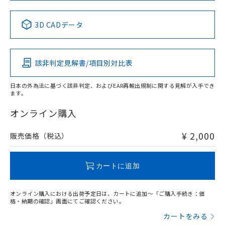
No
No
No
No
中国 RoHS表
※1 ※2
3D CADデータ
この製品の規格認証/適合状況ページへ
Pb
Hg
Cd
Cr(VI)
その他の認証はこちらのページからご検索ください
該非判定見解書/項目別対比表
X
O
O
O
日本の外為法に基づく該非判定、およびEAR再輸出規制に関する見解が入手でき
ます。
"対応済み"や非含有の記載がされた商品であっても、流通
在庫等で未対応品が混在する可能性があります。
オンライン購入
非含有品が必要な際は、弊社営業部門もしくは販売店へお
問い合わせください。
¥ 2,000
販売価格（税込）
この製品のRoHS/REACH対応状況ページへ
カートに追加
オンライン購入における出荷予定日は、カートに追加～「ご購入手続き：価
格・納期の確認」画面にてご確認ください。
カートをみる