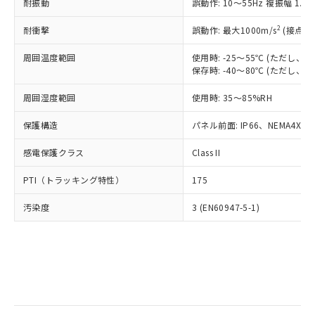
当社は規制貨物を破棄する場合は、完
耐振動
ル) (DEHP)(別名：DOP) 1000ppm以下、フタル酸ブチ
誤動作: 10～55Hz 複振幅 1.
正式な納期状況および標準価格はお客
ル類) : 1000ppm、
ルベンジル（BBP） 1000ppm以下、フタル酸ジブチル
全に破砕するなど、違法に輸出されな
DBP(フタル酸ジブチル) : 1000ppm、 DIBP(フタル酸ジ
様のお取引先、またはお客様担当のオ
（DBP） 1000ppm以下、フタル酸ジイソブチル
イソブチル) : 1000ppm、 BBP(フタル酸ブチルベンジ
△
一定数には満たないが在庫あり
いよう必要な手段を講じます。
2
耐衝撃
誤動作: 最大1000m/s
(接点開
ムロン制御機器販売店・当社販売員に
(DIBP) 1000ppm以下
ル) : 1000ppm、
当社は貴社製品を、核兵器、ミサイ
但し、RoHS指令で産業用監視および制御機器に対する
DEHP(フタル酸ビス(2-エチルヘキシル)) : 1000ppm
ご相談ください。
適用除外項目は除く。
周囲温度範囲
使用時: -25～55℃ (ただし
ル、化学兵器、生物兵器またはその他
－
在庫なし(最新の在庫状況につ
オムロン制御機器販売店や当社販売拠
フタル酸エステル類の４物質については閾値を超える意
保存時: -40～80℃ (ただし
武器並びにこれらの製造装置等に一切
いては、お客様のお取引先、ま
図的な使用がないことを確認しています。
点は「
販売ネットワーク
」をご確認
※2 環境保護使用期限
使用いたしません。
たはお客様担当のオムロン制御
ください。
周囲湿度範囲
使用時: 35～85%RH
当社は、貴社製品を第三者に販売する
機器販売店・当社販売員にご確
在庫状況および標準価格結果を当社の
※2 対応予定月
「ｅ」：有害物質（10物質）のすべてが基
場合は、上記1、2および3の内容を当
認ください)
事前の承諾なく第三者に漏洩または開
保護構造
パネル前面: IP66、NEMA4X, N
準値以下であることを示します。
該第三者に通知します。また当社は、
示しないようお願いします。
部品在庫の切り替え状況などにより、予定
「10」：通常の使用状況下において有害物
販売先および販売に係わる関係者が違
マイパーツ機能（部品リスト作成サー
感電保護クラス
Class II
空
受注生産機種、また在庫状況の
月が前後することがあります。
質が外部に漏えいし、環境に深刻な影響を
法に輸出するおそれがある場合は、取
ビス）をご利用いただくには、I-Web
白
情報を公開していない機種
及ぼさない年数を意味します。
り引きをいたしません。
PTI（トラッキング特性）
175
メンバーズにご登録されている必要が
「－」：未確認です。当社販売部門へお問
あります。
い合わせください。
汚染度
3 (EN60947-5-1)
お客様が当ウェブサイト上で当社にご
※3 非含有証明書ダウンロード
登録された部品リストについて、当社
および当社の共同利用者が、当社の製
下記の非含有証明書をダウンロードするこ
品・サービスに関するお客様との取
とができます。
合意する
キャンセル
引・商談に必要な範囲で利用すること
をご了承ください。
EU RoHS指令（10物質）の非含有証明書
※当社の共同利用者とは、
"個人情報
51物質の非含有証明書（当社基準）