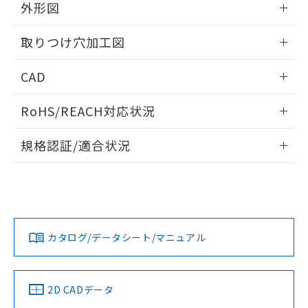
の共同利用に関して"
の「1.共同利
外形図
※本証明書は発行日時点で非含有を証明す
用者の範囲」に記載されている法人を
るもので、過去に遡って非含有を証明する
指します。
情報更新：2026/05/21
ものではありません。
取りつけ穴加工図
また、RoHS指令のフタル酸エステル類４
物質の対応では、対応完了までの期間は出
情報更新：2026/05/21
CAD
荷製品に未対応品が混在することから備考
欄に対応日を記載しておりました。
ログイン/会員登録いただくと、CADデータをダウンロー
RoHS/REACH対応状況
既に当社にて対応品への在庫切替を完了
ドすることができます。
していることから、特段のことがない限
情報更新：2026/7/29
り、2022年1月12日より割愛しておりま
規格認証/適合状況
す。
ログイン/会員登録
EU RoHS
注意事項・凡例
UL認証
CSA認証
CEマーキング
Yes
Yes
Yes
対応状況
対応予定月
※1
※2
ダウンロードデータをご利用いただく前に、以下を必ずお読
みください。
カタログ/データシート/マニュアル
対応済み
ソフトウェアの使用条件
LR型式承認
DNV型式承認
BV型式承認
KR型式承
（イギリス
（ノルウェー
（フランス
（韓国
船舶規格）
船舶規格）
船舶規格）
船舶規格
中国 RoHS
注意事項・凡例
2D CADデータ