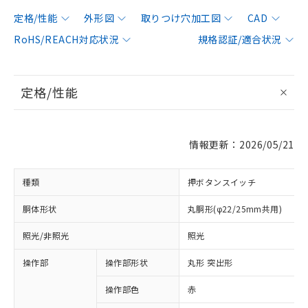
定格/性能
外形図
取りつけ穴加工図
CAD
RoHS/REACH対応状況
規格認証/適合状況
定格/性能
情報更新：2026/05/21
種類
押ボタンスイッチ
胴体形状
丸胴形(φ22/25mm共用)
照光/非照光
照光
操作部
操作部形状
丸形 突出形
操作部色
赤