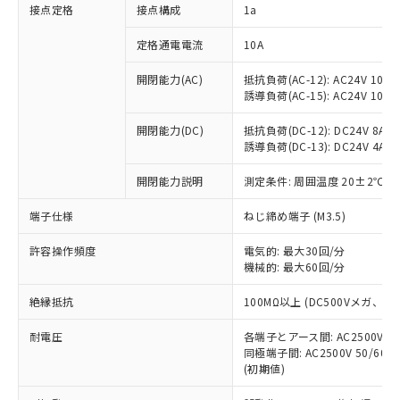
非含有に対応した製品が提供可能な商品で
接点定格
接点構成
1a
す。
対応予定：EU RoHS指令（10物質）の非含
定格通電電流
10A
ご利用条件
有に対応した製品に切り替える予定のある
商品です。
開閉能力(AC)
抵抗負荷(AC-12): AC24V 10A/A
誘導負荷(AC-15): AC24V 10A/AC
対応予定なし：EU RoHS指令（10物質）の
以下の条件をお読みいただき、同意のうえ
非含有に非対応の商品で、対応品を出す予
ご利用ください。
開閉能力(DC)
抵抗負荷(DC-12): DC24V 8A/DC
定はありません。
誘導負荷(DC-13): DC24V 4A/DC
調査・確認中：EU RoHS指令（10物質）の
本サービスは、当社制御機器事業取扱
※1 中国RoHS○×表
非含有の対応状況を調査中または確認中の
商品の当社在庫状況および標準価格
開閉能力説明
測定条件: 周囲温度 20±2℃、
商品です。
(税抜)を提供させていただくもので
「○」：最大均質材料含有率が中国RoHSの
非該当品：ライセンス料など無形物で、有
端子仕様
ねじ締め端子 (M3.5)
す。
基準値以下であることを示します。
害物質有無と関係のない商品です。
当社制御機器事業取扱商品の中には、
「×」：最大均質材料含有率が中国RoHSの
仕入先様の事情により、非含有部品として
許容操作頻度
電気的: 最大30回/分
本サービスの対象外となる商品もある
基準値を超えていることを示します。
いたものが、含有品と判明した場合などや
機械的: 最大60回/分
当社は、これら貴社製品のうち、外国
ことをご了承ください。
「－」：未確認です。当社販売部門へお問
むを得ず変更することがあります。
為替および外国貿易法に定める商品
在庫状況および標準価格照会結果は、
い合わせください。
絶縁抵抗
100MΩ以上 (DC500Vメガ、
（以下｢規制貨物等」という）を輸出
記載している更新日時点での社内デー
*EU RoHS指令（10物質）：
または国外への提供する場合は、日本
記
タに基づき作成されるものであり、閲
説明
耐電圧
鉛(Pb) 1000ppm以下、 水銀(Hg) 1000ppm以下、 カド
各端子とアース間: AC2500V 50/
*中国RoHS10物質の基準値 (GB/T26572)：
国政府の輸出許可(または役務取引許
号
覧された時点での実際の在庫および標
ミウム(Cd) 100ppm以下、
Pb(鉛) :1000ppm、 Hg(水銀) : 1000ppm、 Cd(カドミウ
同極端子間: AC2500V 50/60
可)を取得するなどの必要な手続きを
六価クロム(Cr(Ⅵ)) 1000ppm以下、ポリ臭化ビフェニル
ム) : 100ppm、
準価格とは異なる場合があることをご
(初期値)
類(PBB) 1000ppm以下、ポリ臭化ジフェニルエーテル類
Cr(Ⅵ)(六価クロム) : 1000ppm、 PBBs(ポリ臭化ビフェ
とります。
了承ください。
(PBDE) 1000ppm以下、フタル酸ビス(2-エチルヘキシ
○
一定数以上の在庫あり
ニル類) : 1000ppm、 PBDEs(ポリ臭化ジフェニルエーテ