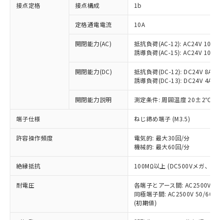
非含有に対応した製品が提供可能な商品で
接点定格
接点構成
1b
す。
対応予定：EU RoHS指令（10物質）の非含
定格通電電流
10A
ご利用条件
有に対応した製品に切り替える予定のある
商品です。
開閉能力(AC)
抵抗負荷(AC-12): AC24V 10A/A
誘導負荷(AC-15): AC24V 10A/AC
対応予定なし：EU RoHS指令（10物質）の
以下の条件をお読みいただき、同意のうえ
非含有に非対応の商品で、対応品を出す予
ご利用ください。
開閉能力(DC)
抵抗負荷(DC-12): DC24V 8A/DC
定はありません。
誘導負荷(DC-13): DC24V 4A/DC
調査・確認中：EU RoHS指令（10物質）の
本サービスは、当社制御機器事業取扱
※1 中国RoHS○×表
非含有の対応状況を調査中または確認中の
商品の当社在庫状況および標準価格
開閉能力説明
測定条件: 周囲温度 20±2℃、
商品です。
(税抜)を提供させていただくもので
「○」：最大均質材料含有率が中国RoHSの
非該当品：ライセンス料など無形物で、有
端子仕様
ねじ締め端子 (M3.5)
す。
基準値以下であることを示します。
害物質有無と関係のない商品です。
当社制御機器事業取扱商品の中には、
「×」：最大均質材料含有率が中国RoHSの
仕入先様の事情により、非含有部品として
許容操作頻度
電気的: 最大30回/分
本サービスの対象外となる商品もある
基準値を超えていることを示します。
いたものが、含有品と判明した場合などや
機械的: 最大60回/分
当社は、これら貴社製品のうち、外国
ことをご了承ください。
「－」：未確認です。当社販売部門へお問
むを得ず変更することがあります。
為替および外国貿易法に定める商品
在庫状況および標準価格照会結果は、
い合わせください。
絶縁抵抗
100MΩ以上 (DC500Vメガ、
（以下｢規制貨物等」という）を輸出
記載している更新日時点での社内デー
*EU RoHS指令（10物質）：
または国外への提供する場合は、日本
記
タに基づき作成されるものであり、閲
説明
耐電圧
鉛(Pb) 1000ppm以下、 水銀(Hg) 1000ppm以下、 カド
各端子とアース間: AC2500V 50/
*中国RoHS10物質の基準値 (GB/T26572)：
国政府の輸出許可(または役務取引許
号
覧された時点での実際の在庫および標
ミウム(Cd) 100ppm以下、
Pb(鉛) :1000ppm、 Hg(水銀) : 1000ppm、 Cd(カドミウ
同極端子間: AC2500V 50/60
可)を取得するなどの必要な手続きを
六価クロム(Cr(Ⅵ)) 1000ppm以下、ポリ臭化ビフェニル
ム) : 100ppm、
準価格とは異なる場合があることをご
(初期値)
類(PBB) 1000ppm以下、ポリ臭化ジフェニルエーテル類
Cr(Ⅵ)(六価クロム) : 1000ppm、 PBBs(ポリ臭化ビフェ
とります。
了承ください。
(PBDE) 1000ppm以下、フタル酸ビス(2-エチルヘキシ
○
一定数以上の在庫あり
ニル類) : 1000ppm、 PBDEs(ポリ臭化ジフェニルエーテ