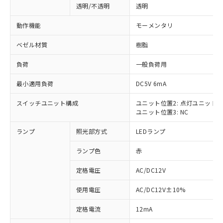
透明/不透明
透明
動作機能
モーメンタリ
ベゼル材質
樹脂
負荷
一般負荷用
最小適用負荷
DC5V 6mA
スイッチユニット構成
ユニット位置2: 点灯ユニット
ユニット位置3: NC
ランプ
照光部方式
LEDランプ
ランプ色
赤
定格電圧
AC/DC12V
使用電圧
AC/DC12V±10%
※1 対応状況
定格電流
12mA
対応済み：EU RoHS指令（10物質）の