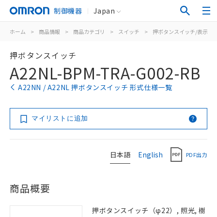
制御機器
Japan
ホーム
>
商品情報
>
商品カテゴリ
>
スイッチ
>
押ボタンスイッチ/表示灯
押ボタンスイッチ
A22NL-BPM-TRA-G002-RB
A22NN / A22NL 押ボタンスイッチ 形式仕様一覧
マイリストに追加
日本語
English
PDF出力
商品概要
押ボタンスイッチ（φ22）, 照光, 樹