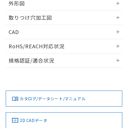
の共同利用に関して"
の「1.共同利
外形図
※本証明書は発行日時点で非含有を証明す
用者の範囲」に記載されている法人を
るもので、過去に遡って非含有を証明する
指します。
情報更新：2026/05/21
ものではありません。
取りつけ穴加工図
また、RoHS指令のフタル酸エステル類４
物質の対応では、対応完了までの期間は出
情報更新：2026/05/21
CAD
荷製品に未対応品が混在することから備考
欄に対応日を記載しておりました。
ログイン/会員登録いただくと、CADデータをダウンロー
RoHS/REACH対応状況
既に当社にて対応品への在庫切替を完了
ドすることができます。
していることから、特段のことがない限
情報更新：2026/7/29
り、2022年1月12日より割愛しておりま
規格認証/適合状況
す。
ログイン/会員登録
EU RoHS
注意事項・凡例
UL認証
CSA認証
CEマーキング
Yes
Yes
Yes
対応状況
対応予定月
※1
※2
ダウンロードデータをご利用いただく前に、以下を必ずお読
みください。
カタログ/データシート/マニュアル
対応済み
ソフトウェアの使用条件
LR型式承認
DNV型式承認
BV型式承認
KR型式承
（イギリス
（ノルウェー
（フランス
（韓国
船舶規格）
船舶規格）
船舶規格）
船舶規格
中国 RoHS
注意事項・凡例
2D CADデータ