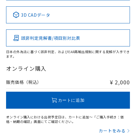
No
No
No
No
中国 RoHS表
※1 ※2
3D CADデータ
この製品の規格認証/適合状況ページへ
Pb
Hg
Cd
Cr(VI)
その他の認証はこちらのページからご検索ください
該非判定見解書/項目別対比表
X
O
O
O
日本の外為法に基づく該非判定、およびEAR再輸出規制に関する見解が入手でき
ます。
"対応済み"や非含有の記載がされた商品であっても、流通
在庫等で未対応品が混在する可能性があります。
オンライン購入
非含有品が必要な際は、弊社営業部門もしくは販売店へお
問い合わせください。
¥ 2,000
販売価格（税込）
この製品のRoHS/REACH対応状況ページへ
カートに追加
オンライン購入における出荷予定日は、カートに追加～「ご購入手続き：価
格・納期の確認」画面にてご確認ください。
カートをみる