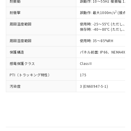
当社は規制貨物を破棄する場合は、完
耐振動
ル) (DEHP)(別名：DOP) 1000ppm以下、フタル酸ブチ
誤動作: 10～55Hz 複振幅 1.
正式な納期状況および標準価格はお客
ル類) : 1000ppm、
ルベンジル（BBP） 1000ppm以下、フタル酸ジブチル
全に破砕するなど、違法に輸出されな
DBP(フタル酸ジブチル) : 1000ppm、 DIBP(フタル酸ジ
様のお取引先、またはお客様担当のオ
（DBP） 1000ppm以下、フタル酸ジイソブチル
イソブチル) : 1000ppm、 BBP(フタル酸ブチルベンジ
△
一定数には満たないが在庫あり
いよう必要な手段を講じます。
2
耐衝撃
誤動作: 最大1000m/s
(接点開
ムロン制御機器販売店・当社販売員に
(DIBP) 1000ppm以下
ル) : 1000ppm、
当社は貴社製品を、核兵器、ミサイ
但し、RoHS指令で産業用監視および制御機器に対する
DEHP(フタル酸ビス(2-エチルヘキシル)) : 1000ppm
ご相談ください。
適用除外項目は除く。
周囲温度範囲
使用時: -25～55℃ (ただし
ル、化学兵器、生物兵器またはその他
－
在庫なし(最新の在庫状況につ
オムロン制御機器販売店や当社販売拠
フタル酸エステル類の４物質については閾値を超える意
保存時: -40～80℃ (ただし
武器並びにこれらの製造装置等に一切
いては、お客様のお取引先、ま
図的な使用がないことを確認しています。
点は「
販売ネットワーク
」をご確認
※2 環境保護使用期限
使用いたしません。
たはお客様担当のオムロン制御
ください。
周囲湿度範囲
使用時: 35～85%RH
当社は、貴社製品を第三者に販売する
機器販売店・当社販売員にご確
在庫状況および標準価格結果を当社の
※2 対応予定月
「ｅ」：有害物質（10物質）のすべてが基
場合は、上記1、2および3の内容を当
認ください)
事前の承諾なく第三者に漏洩または開
保護構造
パネル前面: IP66、NEMA4X, N
準値以下であることを示します。
該第三者に通知します。また当社は、
示しないようお願いします。
部品在庫の切り替え状況などにより、予定
「10」：通常の使用状況下において有害物
販売先および販売に係わる関係者が違
マイパーツ機能（部品リスト作成サー
感電保護クラス
Class II
空
受注生産機種、また在庫状況の
月が前後することがあります。
質が外部に漏えいし、環境に深刻な影響を
法に輸出するおそれがある場合は、取
ビス）をご利用いただくには、I-Web
白
情報を公開していない機種
及ぼさない年数を意味します。
り引きをいたしません。
PTI（トラッキング特性）
175
メンバーズにご登録されている必要が
「－」：未確認です。当社販売部門へお問
あります。
い合わせください。
汚染度
3 (EN60947-5-1)
お客様が当ウェブサイト上で当社にご
※3 非含有証明書ダウンロード
登録された部品リストについて、当社
および当社の共同利用者が、当社の製
下記の非含有証明書をダウンロードするこ
品・サービスに関するお客様との取
とができます。
合意する
キャンセル
引・商談に必要な範囲で利用すること
をご了承ください。
EU RoHS指令（10物質）の非含有証明書
※当社の共同利用者とは、
"個人情報
51物質の非含有証明書（当社基準）