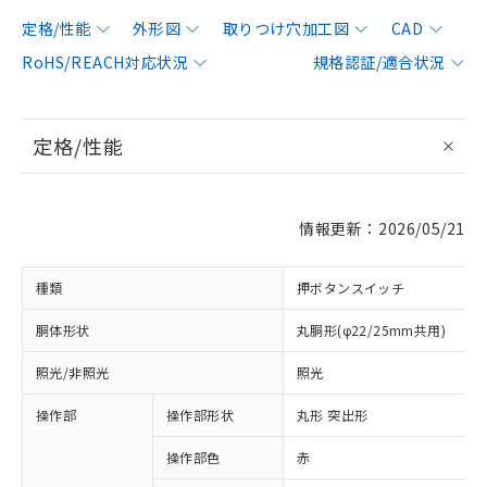
定格/性能
外形図
取りつけ穴加工図
CAD
RoHS/REACH対応状況
規格認証/適合状況
定格/性能
情報更新：2026/05/21
種類
押ボタンスイッチ
胴体形状
丸胴形(φ22/25mm共用)
照光/非照光
照光
操作部
操作部形状
丸形 突出形
操作部色
赤