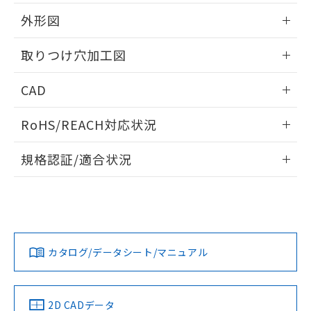
51物質の非含有証明書（当社基準）
の共同利用に関して"
の「1.共同利
※本証明書は発行日時点で非含有を証明す
外形図
用者の範囲」に記載されている法人を
るもので、過去に遡って非含有を証明する
指します。
ものではありません。
情報更新：2026/05/21
取りつけ穴加工図
また、RoHS指令のフタル酸エステル類４
物質の対応では、対応完了までの期間は出
情報更新：2026/05/21
CAD
荷製品に未対応品が混在することから備考
欄に対応日を記載しておりました。
ログイン/会員登録いただくと、CADデータをダウンロー
既に当社にて対応品への在庫切替を完了
RoHS/REACH対応状況
ドすることができます。
していることから、特段のことがない限
り、2022年1月12日より割愛しておりま
情報更新：2026/7/29
規格認証/適合状況
す。
ログイン/会員登録
EU RoHS
注意事項・凡例
A22NL-BPM-TOA-P202-OCについての規格認証/適合状況に
ついては、「カスタマーサポートセンタ お客様相談室」また
は貴社担当オムロン営業員または販売店にお問い合わせくだ
対応状況
対応予定月
※1
※2
さい。
ダウンロードデータをご利用いただく前に、以下を必ずお読
みください。
カタログ/データシート/マニュアル
対応済み
ソフトウェアの使用条件
お問い合わせ
中国 RoHS
注意事項・凡例
2D CADデータ