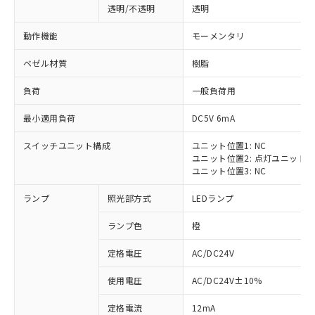
透明/不透明
透明
動作機能
モーメンタリ
ベゼル材質
樹脂
負荷
一般負荷用
最小適用負荷
DC5V 6mA
スイッチユニット構成
ユニット位置1: NC
ユニット位置2: 点灯ユニット
ユニット位置3: NC
ランプ
照光部方式
LEDランプ
ランプ色
橙
定格電圧
AC/DC24V
※1 対応状況
使用電圧
AC/DC24V±10%
定格電流
12mA
対応済み：EU RoHS指令（10物質）の