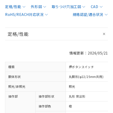
定格/性能
外形図
取りつけ穴加工図
CAD
RoHS/REACH対応状況
規格認証/適合状況
定格/性能
情報更新：2026/05/21
種類
押ボタンスイッチ
胴体形状
丸胴形(φ22/25mm共用)
照光/非照光
照光
操作部
操作部形状
丸形 突出形
操作部色
橙