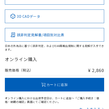
中国 RoHS表
※1 ※2
3D CADデータ
Pb
Hg
Cd
Cr(VI)
該非判定見解書/項目別対比表
X
O
O
O
日本の外為法に基づく該非判定、およびEAR再輸出規制に関する見解が入手でき
ます。
"対応済み"や非含有の記載がされた商品であっても、流通
在庫等で未対応品が混在する可能性があります。
オンライン購入
非含有品が必要な際は、弊社営業部門もしくは販売店へお
問い合わせください。
¥ 2,860
販売価格（税込）
この製品のRoHS/REACH対応状況ページへ
カートに追加
オンライン購入における出荷予定日は、カートに追加～「ご購入手続き：価
格・納期の確認」画面にてご確認ください。