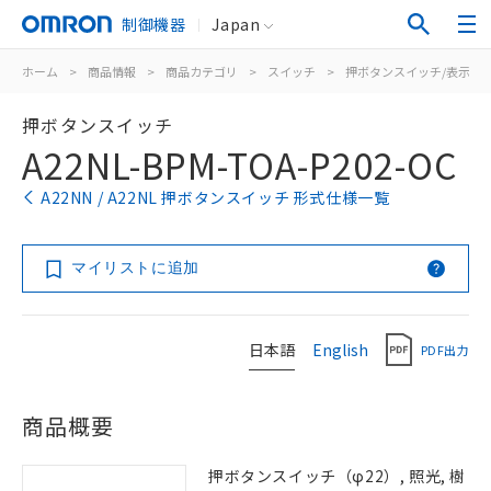
制御機器
Japan
ホーム
>
商品情報
>
商品カテゴリ
>
スイッチ
>
押ボタンスイッチ/表示灯
押ボタンスイッチ
A22NL-BPM-TOA-P202-OC
A22NN / A22NL 押ボタンスイッチ 形式仕様一覧
マイリストに追加
日本語
English
PDF出力
商品概要
押ボタンスイッチ（φ22）, 照光, 樹