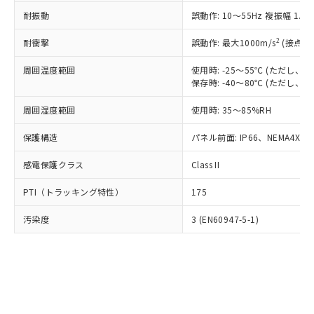
○
一定数以上の在庫あり
ニル類) : 1000ppm、 PBDEs(ポリ臭化ジフェニルエーテ
当社は規制貨物を破棄する場合は、完
ル) (DEHP)(別名：DOP) 1000ppm以下、フタル酸ブチ
正式な納期状況および標準価格はお客
ル類) : 1000ppm、
耐振動
誤動作: 10～55Hz 複振幅 1.
ルベンジル（BBP） 1000ppm以下、フタル酸ジブチル
全に破砕するなど、違法に輸出されな
DBP(フタル酸ジブチル) : 1000ppm、 DIBP(フタル酸ジ
様のお取引先、またはお客様担当のオ
（DBP） 1000ppm以下、フタル酸ジイソブチル
イソブチル) : 1000ppm、 BBP(フタル酸ブチルベンジ
△
一定数には満たないが在庫あり
いよう必要な手段を講じます。
ムロン制御機器販売店・当社販売員に
(DIBP) 1000ppm以下
2
耐衝撃
ル) : 1000ppm、
誤動作: 最大1000m/s
(接点開
当社は貴社製品を、核兵器、ミサイ
但し、RoHS指令で産業用監視および制御機器に対する
DEHP(フタル酸ビス(2-エチルヘキシル)) : 1000ppm
ご相談ください。
適用除外項目は除く。
ル、化学兵器、生物兵器またはその他
－
在庫なし(最新の在庫状況につ
オムロン制御機器販売店や当社販売拠
周囲温度範囲
使用時: -25～55℃ (ただし
フタル酸エステル類の４物質については閾値を超える意
武器並びにこれらの製造装置等に一切
いては、お客様のお取引先、ま
図的な使用がないことを確認しています。
保存時: -40～80℃ (ただし
点は「
販売ネットワーク
」をご確認
※2 環境保護使用期限
使用いたしません。
たはお客様担当のオムロン制御
ください。
当社は、貴社製品を第三者に販売する
周囲湿度範囲
使用時: 35～85%RH
機器販売店・当社販売員にご確
在庫状況および標準価格結果を当社の
※2 対応予定月
「ｅ」：有害物質（10物質）のすべてが基
場合は、上記1、2および3の内容を当
認ください)
事前の承諾なく第三者に漏洩または開
準値以下であることを示します。
保護構造
パネル前面: IP66、NEMA4X, N
該第三者に通知します。また当社は、
示しないようお願いします。
部品在庫の切り替え状況などにより、予定
「10」：通常の使用状況下において有害物
販売先および販売に係わる関係者が違
マイパーツ機能（部品リスト作成サー
空
受注生産機種、また在庫状況の
感電保護クラス
Class II
月が前後することがあります。
質が外部に漏えいし、環境に深刻な影響を
法に輸出するおそれがある場合は、取
ビス）をご利用いただくには、I-Web
白
情報を公開していない機種
及ぼさない年数を意味します。
り引きをいたしません。
メンバーズにご登録されている必要が
PTI（トラッキング特性）
175
「－」：未確認です。当社販売部門へお問
あります。
い合わせください。
お客様が当ウェブサイト上で当社にご
汚染度
3 (EN60947-5-1)
※3 非含有証明書ダウンロード
登録された部品リストについて、当社
および当社の共同利用者が、当社の製
下記の非含有証明書をダウンロードするこ
品・サービスに関するお客様との取
とができます。
合意する
キャンセル
引・商談に必要な範囲で利用すること
をご了承ください。
EU RoHS指令（10物質）の非含有証明書
※当社の共同利用者とは、
"個人情報