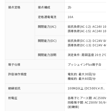
非含有に対応した製品が提供可能な商品で
接点定格
接点構成
2b
す。
対応予定：EU RoHS指令（10物質）の非含
ご利用条件
定格通電電流
10A
有に対応した製品に切り替える予定のある
商品です。
開閉能力(AC)
抵抗負荷(AC-12): AC24V 10A/A
対応予定なし：EU RoHS指令（10物質）の
誘導負荷(AC-15): AC24V 10A/AC
以下の条件をお読みいただき、同意のうえ
非含有に非対応の商品で、対応品を出す予
ご利用ください。
定はありません。
開閉能力(DC)
抵抗負荷(DC-12): DC24V 8A/DC
調査・確認中：EU RoHS指令（10物質）の
誘導負荷(DC-13): DC24V 4A/DC
本サービスは、当社制御機器事業取扱
※1 中国RoHS○×表
非含有の対応状況を調査中または確認中の
商品の当社在庫状況および標準価格
開閉能力説明
測定条件: 周囲温度 20±2℃、
商品です。
(税抜)を提供させていただくもので
「○」：最大均質材料含有率が中国RoHSの
非該当品：ライセンス料など無形物で、有
す。
端子仕様
プッシュインPlus端子台
基準値以下であることを示します。
害物質有無と関係のない商品です。
当社制御機器事業取扱商品の中には、
「×」：最大均質材料含有率が中国RoHSの
仕入先様の事情により、非含有部品として
本サービスの対象外となる商品もある
許容操作頻度
電気的: 最大30回/分
基準値を超えていることを示します。
いたものが、含有品と判明した場合などや
当社は、これら貴社製品のうち、外国
ことをご了承ください。
機械的: 最大60回/分
「－」：未確認です。当社販売部門へお問
むを得ず変更することがあります。
為替および外国貿易法に定める商品
在庫状況および標準価格照会結果は、
い合わせください。
（以下｢規制貨物等」という）を輸出
絶縁抵抗
100MΩ以上 (DC500Vメガ、
記載している更新日時点での社内デー
*EU RoHS指令（10物質）：
または国外への提供する場合は、日本
記
タに基づき作成されるものであり、閲
説明
鉛(Pb) 1000ppm以下、 水銀(Hg) 1000ppm以下、 カド
*中国RoHS10物質の基準値 (GB/T26572)：
国政府の輸出許可(または役務取引許
耐電圧
各端子とアース間: AC2500V 50/
号
覧された時点での実際の在庫および標
ミウム(Cd) 100ppm以下、
Pb(鉛) :1000ppm、 Hg(水銀) : 1000ppm、 Cd(カドミウ
同極端子間: AC2500V 50/60
可)を取得するなどの必要な手続きを
六価クロム(Cr(Ⅵ)) 1000ppm以下、ポリ臭化ビフェニル
ム) : 100ppm、
準価格とは異なる場合があることをご
類(PBB) 1000ppm以下、ポリ臭化ジフェニルエーテル類
(初期値)
Cr(Ⅵ)(六価クロム) : 1000ppm、 PBBs(ポリ臭化ビフェ
とります。
了承ください。
(PBDE) 1000ppm以下、フタル酸ビス(2-エチルヘキシ