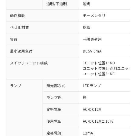
透明/不透明
透明
動作機能
モーメンタリ
ベゼル材質
樹脂
負荷
一般負荷用
最小適用負荷
DC5V 6mA
スイッチユニット構成
ユニット位置1: NO
ユニット位置2: 点灯ユニット
ユニット位置3: NC
ランプ
照光部方式
LEDランプ
ランプ色
橙
定格電圧
AC/DC12V
使用電圧
AC/DC12V±10%
定格電流
12mA