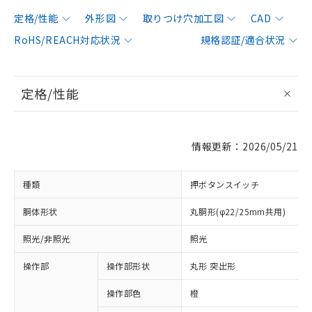
定格/性能
外形図
取りつけ穴加工図
CAD
RoHS/REACH対応状況
規格認証/適合状況
定格/性能
情報更新：2026/05/21
種類
押ボタンスイッチ
胴体形状
丸胴形(φ22/25mm共用)
照光/非照光
照光
操作部
操作部形状
丸形 突出形
操作部色
橙