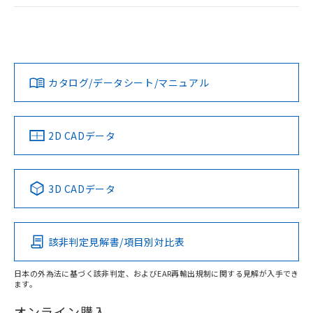
ログイン/会員登録
EU RoHS
注意事項・凡例
A22NL-BPM-TOA-P102-OBについての規格認証/適合状況に
ついては、「カスタマーサポートセンタ お客様相談室」また
は貴社担当オムロン営業員または販売店にお問い合わせくだ
対応状況
対応予定月
※1
※2
さい。
ダウンロードデータをご利用いただく前に、以下を必ずお読
みください。
カタログ/データシート/マニュアル
対応済み
ソフトウェアの使用条件
お問い合わせ
中国 RoHS
注意事項・凡例
2D CADデータ
中国 RoHS表
※1 ※2
3D CADデータ
Pb
Hg
Cd
Cr(VI)
該非判定見解書/項目別対比表
X
O
O
O
日本の外為法に基づく該非判定、およびEAR再輸出規制に関する見解が入手でき
ます。
"対応済み"や非含有の記載がされた商品であっても、流通
在庫等で未対応品が混在する可能性があります。
オンライン購入