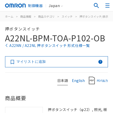
制御機器
Japan
ホーム
>
商品情報
>
商品カテゴリ
>
スイッチ
>
押ボタンスイッチ/表示灯
押ボタンスイッチ
A22NL-BPM-TOA-P102-OB
A22NN / A22NL 押ボタンスイッチ 形式仕様一覧
マイリストに追加
日本語
English
PDF出力
商品概要
押ボタンスイッチ（φ22）, 照光, 樹