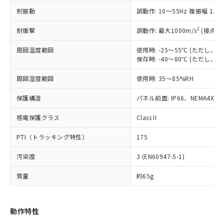
（以下｢規制貨物等」という）を輸出
記載している更新日時点での社内デー
耐振動
誤動作: 10～55Hz 複振幅 1.
*EU RoHS指令（10物質）：
または国外への提供する場合は、日本
記
タに基づき作成されるものであり、閲
説明
鉛(Pb) 1000ppm以下、 水銀(Hg) 1000ppm以下、 カド
*中国RoHS10物質の基準値 (GB/T26572)：
国政府の輸出許可(または役務取引許
号
覧された時点での実際の在庫および標
ミウム(Cd) 100ppm以下、
Pb(鉛) :1000ppm、 Hg(水銀) : 1000ppm、 Cd(カドミウ
2
耐衝撃
誤動作: 最大1000m/s
(接点開
可)を取得するなどの必要な手続きを
六価クロム(Cr(Ⅵ)) 1000ppm以下、ポリ臭化ビフェニル
ム) : 100ppm、
準価格とは異なる場合があることをご
類(PBB) 1000ppm以下、ポリ臭化ジフェニルエーテル類
Cr(Ⅵ)(六価クロム) : 1000ppm、 PBBs(ポリ臭化ビフェ
とります。
了承ください。
(PBDE) 1000ppm以下、フタル酸ビス(2-エチルヘキシ
周囲温度範囲
使用時: -25～55℃ (ただし
○
一定数以上の在庫あり
ニル類) : 1000ppm、 PBDEs(ポリ臭化ジフェニルエーテ
当社は規制貨物を破棄する場合は、完
ル) (DEHP)(別名：DOP) 1000ppm以下、フタル酸ブチ
正式な納期状況および標準価格はお客
ル類) : 1000ppm、
保存時: -40～80℃ (ただし
ルベンジル（BBP） 1000ppm以下、フタル酸ジブチル
全に破砕するなど、違法に輸出されな
DBP(フタル酸ジブチル) : 1000ppm、 DIBP(フタル酸ジ
様のお取引先、またはお客様担当のオ
（DBP） 1000ppm以下、フタル酸ジイソブチル
イソブチル) : 1000ppm、 BBP(フタル酸ブチルベンジ
△
一定数には満たないが在庫あり
いよう必要な手段を講じます。
周囲湿度範囲
使用時: 35～85%RH
ムロン制御機器販売店・当社販売員に
(DIBP) 1000ppm以下
ル) : 1000ppm、
当社は貴社製品を、核兵器、ミサイ
但し、RoHS指令で産業用監視および制御機器に対する
DEHP(フタル酸ビス(2-エチルヘキシル)) : 1000ppm
ご相談ください。
適用除外項目は除く。
ル、化学兵器、生物兵器またはその他
保護構造
パネル前面: IP66、NEMA4X, N
－
在庫なし(最新の在庫状況につ
オムロン制御機器販売店や当社販売拠
フタル酸エステル類の４物質については閾値を超える意
武器並びにこれらの製造装置等に一切
いては、お客様のお取引先、ま
図的な使用がないことを確認しています。
点は「
販売ネットワーク
」をご確認
※2 環境保護使用期限
感電保護クラス
Class II
使用いたしません。
たはお客様担当のオムロン制御
ください。
当社は、貴社製品を第三者に販売する
機器販売店・当社販売員にご確
在庫状況および標準価格結果を当社の
PTI（トラッキング特性）
175
※2 対応予定月
「ｅ」：有害物質（10物質）のすべてが基
場合は、上記1、2および3の内容を当
認ください)
事前の承諾なく第三者に漏洩または開
準値以下であることを示します。
該第三者に通知します。また当社は、
示しないようお願いします。
汚染度
3 (EN60947-5-1)
部品在庫の切り替え状況などにより、予定
「10」：通常の使用状況下において有害物
販売先および販売に係わる関係者が違
マイパーツ機能（部品リスト作成サー
空
受注生産機種、また在庫状況の
月が前後することがあります。
質が外部に漏えいし、環境に深刻な影響を
法に輸出するおそれがある場合は、取
ビス）をご利用いただくには、I-Web
白
情報を公開していない機種
質量
約65g
及ぼさない年数を意味します。
り引きをいたしません。
メンバーズにご登録されている必要が
「－」：未確認です。当社販売部門へお問
あります。
い合わせください。
お客様が当ウェブサイト上で当社にご
動作特性
※3 非含有証明書ダウンロード
登録された部品リストについて、当社