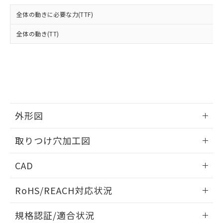
および当社の共同利用者が、当社の製
下記の非含有証明書をダウンロードするこ
品・サービスに関するお客様との取
全体の動きに必要な力(TTF)
とができます。
合意する
キャンセル
引・商談に必要な範囲で利用すること
をご了承ください。
全体の動き(TT)
EU RoHS指令（10物質）の非含有証明書
※当社の共同利用者とは、
"個人情報
51物質の非含有証明書（当社基準）
の共同利用に関して"
の「1.共同利
※本証明書は発行日時点で非含有を証明す
用者の範囲」に記載されている法人を
るもので、過去に遡って非含有を証明する
指します。
ものではありません。
また、RoHS指令のフタル酸エステル類４
物質の対応では、対応完了までの期間は出
荷製品に未対応品が混在することから備考
外形図
欄に対応日を記載しておりました。
情報更新：2026/05/21
既に当社にて対応品への在庫切替を完了
取りつけ穴加工図
していることから、特段のことがない限
り、2022年1月12日より割愛しておりま
情報更新：2026/05/21
CAD
す。
ログイン/会員登録いただくと、CADデータをダウンロー
RoHS/REACH対応状況
ドすることができます。
情報更新：2026/7/29
規格認証/適合状況