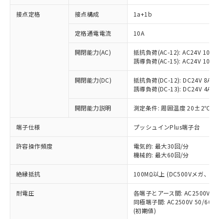
接点定格
接点構成
1a+1b
※1 対応状況
定格通電電流
10A
対応済み：EU RoHS指令（10物質）の
開閉能力(AC)
抵抗負荷(AC-12): AC24V 10A/A
非含有に対応した製品が提供可能な商品で
誘導負荷(AC-15): AC24V 10A/AC
す。
対応予定：EU RoHS指令（10物質）の非含
開閉能力(DC)
抵抗負荷(DC-12): DC24V 8A/DC
ご利用条件
有に対応した製品に切り替える予定のある
誘導負荷(DC-13): DC24V 4A/DC
商品です。
対応予定なし：EU RoHS指令（10物質）の
開閉能力説明
測定条件: 周囲温度 20±2℃、
以下の条件をお読みいただき、同意のうえ
非含有に非対応の商品で、対応品を出す予
ご利用ください。
端子仕様
プッシュインPlus端子台
定はありません。
調査・確認中：EU RoHS指令（10物質）の
本サービスは、当社制御機器事業取扱
※1 中国RoHS○×表
許容操作頻度
電気的: 最大30回/分
非含有の対応状況を調査中または確認中の
商品の当社在庫状況および標準価格
機械的: 最大60回/分
商品です。
(税抜)を提供させていただくもので
「○」：最大均質材料含有率が中国RoHSの
非該当品：ライセンス料など無形物で、有
す。
絶縁抵抗
100MΩ以上 (DC500Vメガ、
基準値以下であることを示します。
害物質有無と関係のない商品です。
当社制御機器事業取扱商品の中には、
「×」：最大均質材料含有率が中国RoHSの
仕入先様の事情により、非含有部品として
耐電圧
各端子とアース間: AC2500V 50/
本サービスの対象外となる商品もある
基準値を超えていることを示します。
いたものが、含有品と判明した場合などや
当社は、これら貴社製品のうち、外国
同極端子間: AC2500V 50/60
ことをご了承ください。
「－」：未確認です。当社販売部門へお問
むを得ず変更することがあります。
(初期値)
為替および外国貿易法に定める商品
在庫状況および標準価格照会結果は、
い合わせください。