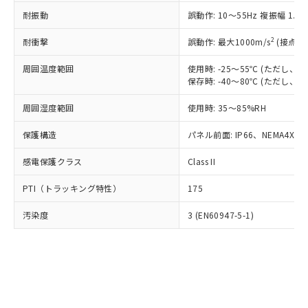
○
一定数以上の在庫あり
ニル類) : 1000ppm、 PBDEs(ポリ臭化ジフェニルエーテ
当社は規制貨物を破棄する場合は、完
ル) (DEHP)(別名：DOP) 1000ppm以下、フタル酸ブチ
正式な納期状況および標準価格はお客
ル類) : 1000ppm、
耐振動
誤動作: 10～55Hz 複振幅 1.
ルベンジル（BBP） 1000ppm以下、フタル酸ジブチル
全に破砕するなど、違法に輸出されな
DBP(フタル酸ジブチル) : 1000ppm、 DIBP(フタル酸ジ
様のお取引先、またはお客様担当のオ
（DBP） 1000ppm以下、フタル酸ジイソブチル
イソブチル) : 1000ppm、 BBP(フタル酸ブチルベンジ
△
一定数には満たないが在庫あり
いよう必要な手段を講じます。
ムロン制御機器販売店・当社販売員に
(DIBP) 1000ppm以下
2
耐衝撃
ル) : 1000ppm、
誤動作: 最大1000m/s
(接点開
当社は貴社製品を、核兵器、ミサイ
但し、RoHS指令で産業用監視および制御機器に対する
DEHP(フタル酸ビス(2-エチルヘキシル)) : 1000ppm
ご相談ください。
適用除外項目は除く。
ル、化学兵器、生物兵器またはその他
－
在庫なし(最新の在庫状況につ
オムロン制御機器販売店や当社販売拠
周囲温度範囲
使用時: -25～55℃ (ただし
フタル酸エステル類の４物質については閾値を超える意
武器並びにこれらの製造装置等に一切
いては、お客様のお取引先、ま
図的な使用がないことを確認しています。
保存時: -40～80℃ (ただし
点は「
販売ネットワーク
」をご確認
※2 環境保護使用期限
使用いたしません。
たはお客様担当のオムロン制御
ください。
当社は、貴社製品を第三者に販売する
周囲湿度範囲
使用時: 35～85%RH
機器販売店・当社販売員にご確
在庫状況および標準価格結果を当社の
※2 対応予定月
「ｅ」：有害物質（10物質）のすべてが基
場合は、上記1、2および3の内容を当
認ください)
事前の承諾なく第三者に漏洩または開
準値以下であることを示します。
保護構造
パネル前面: IP66、NEMA4X, N
該第三者に通知します。また当社は、
示しないようお願いします。
部品在庫の切り替え状況などにより、予定
「10」：通常の使用状況下において有害物
販売先および販売に係わる関係者が違
マイパーツ機能（部品リスト作成サー
空
受注生産機種、また在庫状況の
感電保護クラス
Class II
月が前後することがあります。
質が外部に漏えいし、環境に深刻な影響を
法に輸出するおそれがある場合は、取
ビス）をご利用いただくには、I-Web
白
情報を公開していない機種
及ぼさない年数を意味します。
り引きをいたしません。
メンバーズにご登録されている必要が
PTI（トラッキング特性）
175
「－」：未確認です。当社販売部門へお問
あります。
い合わせください。
お客様が当ウェブサイト上で当社にご
汚染度
3 (EN60947-5-1)
※3 非含有証明書ダウンロード
登録された部品リストについて、当社
および当社の共同利用者が、当社の製
下記の非含有証明書をダウンロードするこ
品・サービスに関するお客様との取
とができます。
合意する
キャンセル
引・商談に必要な範囲で利用すること
をご了承ください。
EU RoHS指令（10物質）の非含有証明書
※当社の共同利用者とは、
"個人情報