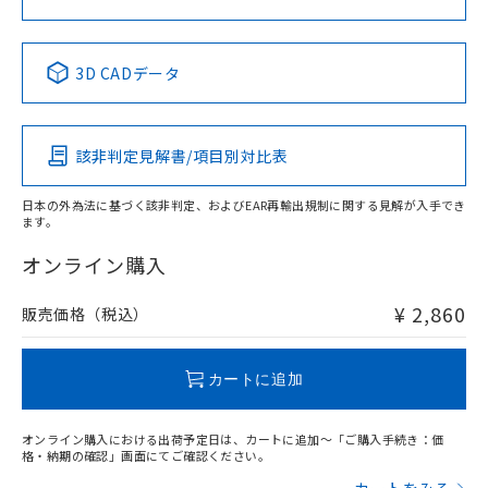
中国 RoHS表
※1 ※2
3D CADデータ
Pb
Hg
Cd
Cr(VI)
該非判定見解書/項目別対比表
X
O
O
O
日本の外為法に基づく該非判定、およびEAR再輸出規制に関する見解が入手でき
ます。
"対応済み"や非含有の記載がされた商品であっても、流通
在庫等で未対応品が混在する可能性があります。
オンライン購入
非含有品が必要な際は、弊社営業部門もしくは販売店へお
問い合わせください。
¥ 2,860
販売価格（税込）
この製品のRoHS/REACH対応状況ページへ
カートに追加
オンライン購入における出荷予定日は、カートに追加～「ご購入手続き：価
格・納期の確認」画面にてご確認ください。