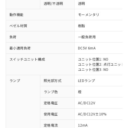
透明/不透明
透明
動作機能
モーメンタリ
ベゼル材質
樹脂
負荷
一般負荷用
最小適用負荷
DC5V 6mA
スイッチユニット構成
ユニット位置1: NO
ユニット位置2: 点灯ユニット
ユニット位置3: NO
ランプ
照光部方式
LEDランプ
ランプ色
橙
定格電圧
AC/DC12V
※1 対応状況
使用電圧
AC/DC12V±10%
定格電流
12mA
対応済み：EU RoHS指令（10物質）の