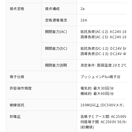
非含有に対応した製品が提供可能な商品で
接点定格
接点構成
2a
す。
対応予定：EU RoHS指令（10物質）の非含
ご利用条件
定格通電電流
10A
有に対応した製品に切り替える予定のある
商品です。
開閉能力(AC)
抵抗負荷(AC-12): AC24V 10A/A
対応予定なし：EU RoHS指令（10物質）の
誘導負荷(AC-15): AC24V 10A/AC
以下の条件をお読みいただき、同意のうえ
非含有に非対応の商品で、対応品を出す予
ご利用ください。
定はありません。
開閉能力(DC)
抵抗負荷(DC-12): DC24V 8A/DC
調査・確認中：EU RoHS指令（10物質）の
誘導負荷(DC-13): DC24V 4A/DC
本サービスは、当社制御機器事業取扱
※1 中国RoHS○×表
非含有の対応状況を調査中または確認中の
商品の当社在庫状況および標準価格
開閉能力説明
測定条件: 周囲温度 20±2℃、
商品です。
(税抜)を提供させていただくもので
「○」：最大均質材料含有率が中国RoHSの
非該当品：ライセンス料など無形物で、有
す。
端子仕様
プッシュインPlus端子台
基準値以下であることを示します。
害物質有無と関係のない商品です。
当社制御機器事業取扱商品の中には、
「×」：最大均質材料含有率が中国RoHSの
仕入先様の事情により、非含有部品として
本サービスの対象外となる商品もある
許容操作頻度
電気的: 最大30回/分
基準値を超えていることを示します。
いたものが、含有品と判明した場合などや
当社は、これら貴社製品のうち、外国
ことをご了承ください。
機械的: 最大60回/分
「－」：未確認です。当社販売部門へお問
むを得ず変更することがあります。
為替および外国貿易法に定める商品
在庫状況および標準価格照会結果は、
い合わせください。
（以下｢規制貨物等」という）を輸出
絶縁抵抗
100MΩ以上 (DC500Vメガ、
記載している更新日時点での社内デー
*EU RoHS指令（10物質）：
または国外への提供する場合は、日本
記
タに基づき作成されるものであり、閲
説明
鉛(Pb) 1000ppm以下、 水銀(Hg) 1000ppm以下、 カド
*中国RoHS10物質の基準値 (GB/T26572)：
国政府の輸出許可(または役務取引許
耐電圧
各端子とアース間: AC2500V 50/
号
覧された時点での実際の在庫および標
ミウム(Cd) 100ppm以下、
Pb(鉛) :1000ppm、 Hg(水銀) : 1000ppm、 Cd(カドミウ
同極端子間: AC2500V 50/60
可)を取得するなどの必要な手続きを
六価クロム(Cr(Ⅵ)) 1000ppm以下、ポリ臭化ビフェニル
ム) : 100ppm、
準価格とは異なる場合があることをご
類(PBB) 1000ppm以下、ポリ臭化ジフェニルエーテル類
(初期値)
Cr(Ⅵ)(六価クロム) : 1000ppm、 PBBs(ポリ臭化ビフェ
とります。
了承ください。
(PBDE) 1000ppm以下、フタル酸ビス(2-エチルヘキシ