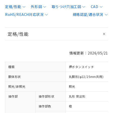
定格/性能
外形図
取りつけ穴加工図
CAD
RoHS/REACH対応状況
規格認証/適合状況
定格/性能
情報更新：2026/05/21
種類
押ボタンスイッチ
胴体形状
丸胴形(φ22/25mm共用)
照光/非照光
照光
操作部
操作部形状
丸形 突出形
操作部色
橙