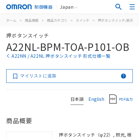
制御機器
Japan
ホーム
>
商品情報
>
商品カテゴリ
>
スイッチ
>
押ボタンスイッチ/表示灯
押ボタンスイッチ
A22NL-BPM-TOA-P101-OB
A22NN / A22NL 押ボタンスイッチ 形式仕様一覧
マイリストに追加
日本語
English
PDF出力
商品概要
押ボタンスイッチ（φ22）, 照光, 樹