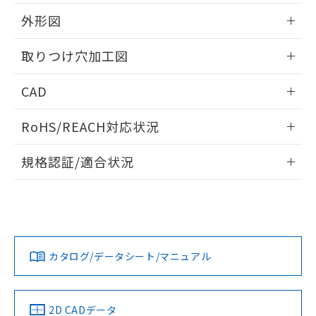
51物質の非含有証明書（当社基準）
の共同利用に関して"
の「1.共同利
※本証明書は発行日時点で非含有を証明す
外形図
用者の範囲」に記載されている法人を
るもので、過去に遡って非含有を証明する
指します。
ものではありません。
情報更新：2026/05/21
取りつけ穴加工図
また、RoHS指令のフタル酸エステル類４
物質の対応では、対応完了までの期間は出
情報更新：2026/05/21
CAD
荷製品に未対応品が混在することから備考
欄に対応日を記載しておりました。
ログイン/会員登録いただくと、CADデータをダウンロー
既に当社にて対応品への在庫切替を完了
RoHS/REACH対応状況
ドすることができます。
していることから、特段のことがない限
り、2022年1月12日より割愛しておりま
情報更新：2026/7/29
規格認証/適合状況
す。
ログイン/会員登録
EU RoHS
注意事項・凡例
A22NL-BPM-TOA-P101-OBについての規格認証/適合状況に
ついては、「カスタマーサポートセンタ お客様相談室」また
は貴社担当オムロン営業員または販売店にお問い合わせくだ
対応状況
対応予定月
※1
※2
さい。
ダウンロードデータをご利用いただく前に、以下を必ずお読
みください。
カタログ/データシート/マニュアル
対応済み
ソフトウェアの使用条件
お問い合わせ
中国 RoHS
注意事項・凡例
2D CADデータ