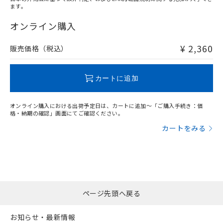
ます。
"対応済み"や非含有の記載がされた商品であっても、流通
在庫等で未対応品が混在する可能性があります。
オンライン購入
非含有品が必要な際は、弊社営業部門もしくは販売店へお
問い合わせください。
¥ 2,360
販売価格（税込）
この製品のRoHS/REACH対応状況ページへ
カートに追加
オンライン購入における出荷予定日は、カートに追加～「ご購入手続き：価
格・納期の確認」画面にてご確認ください。
カートをみる
ページ先頭へ戻る
お知らせ・最新情報