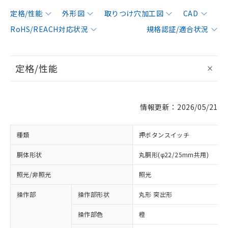
定格/性能
外形図
取りつけ穴加工図
CAD
RoHS/REACH対応状況
規格認証/適合状況
定格/性能
情報更新：2026/05/21
種類
押ボタンスイッチ
胴体形状
丸胴形(φ22/25mm共用)
照光/非照光
照光
操作部
操作部形状
丸形 突出形
操作部色
橙