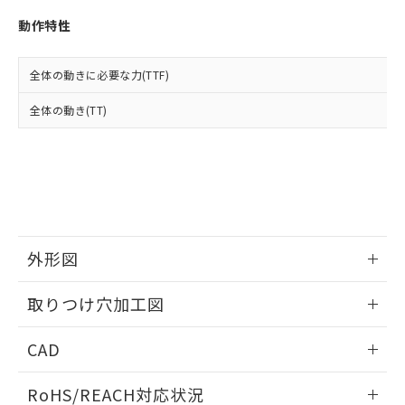
※3 非含有証明書ダウンロード
登録された部品リストについて、当社
動作特性
および当社の共同利用者が、当社の製
下記の非含有証明書をダウンロードするこ
品・サービスに関するお客様との取
とができます。
合意する
キャンセル
引・商談に必要な範囲で利用すること
全体の動きに必要な力(TTF)
をご了承ください。
EU RoHS指令（10物質）の非含有証明書
※当社の共同利用者とは、
"個人情報
全体の動き(TT)
51物質の非含有証明書（当社基準）
の共同利用に関して"
の「1.共同利
※本証明書は発行日時点で非含有を証明す
用者の範囲」に記載されている法人を
るもので、過去に遡って非含有を証明する
指します。
ものではありません。
また、RoHS指令のフタル酸エステル類４
物質の対応では、対応完了までの期間は出
荷製品に未対応品が混在することから備考
欄に対応日を記載しておりました。
外形図
既に当社にて対応品への在庫切替を完了
していることから、特段のことがない限
情報更新：2026/05/21
取りつけ穴加工図
り、2022年1月12日より割愛しておりま
す。
情報更新：2026/05/21
CAD
ログイン/会員登録いただくと、CADデータをダウンロー
RoHS/REACH対応状況
ドすることができます。