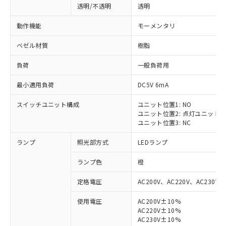
透明/不透明
透明
動作機能
モーメンタリ
ベゼル材質
樹脂
負荷
一般負荷用
最小適用負荷
DC5V 6mA
スイッチユニット構成
ユニット位置1: NO
ユニット位置2: 点灯ユニット
ユニット位置3: NC
ランプ
照光部方式
LEDランプ
ランプ色
橙
定格電圧
AC200V、AC220V、AC230V、
使用電圧
AC200V±10%
AC220V±10%
AC230V±10%