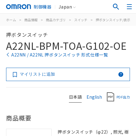
制御機器
Japan
ホーム
>
商品情報
>
商品カテゴリ
>
スイッチ
>
押ボタンスイッチ/表示灯
押ボタンスイッチ
A22NL-BPM-TOA-G102-OE
A22NN / A22NL 押ボタンスイッチ 形式仕様一覧
マイリストに追加
日本語
English
PDF出力
商品概要
押ボタンスイッチ（φ22）, 照光, 樹