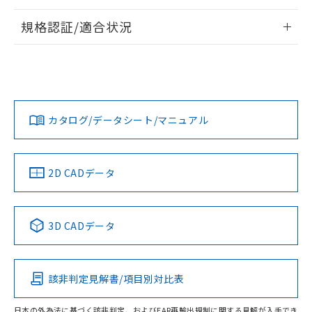
情報更新：
規格認証/適合状況
ログイン/会員登録
EU RoHS
注意事項・凡例
UL認証
CSA認証
CEマーキング
Yes
Yes
Yes
対応状況
対応予定月
※1
※2
ダウンロードデータをご利用いただく前に、以下を必ずお読
みください。
カタログ/データシート/マニュアル
対応済み
ソフトウェアの使用条件
LR型式承認
DNV型式承認
BV型式承認
KR型式承
（イギリス
（ノルウェー
（フランス
（韓国
船舶規格）
船舶規格）
船舶規格）
船舶規格
中国 RoHS
注意事項・凡例
2D CADデータ
No
No
No
No
中国 RoHS表
※1 ※2
3D CADデータ
この製品の規格認証/適合状況ページへ
Pb
Hg
Cd
Cr(VI)
その他の認証はこちらのページからご検索ください
該非判定見解書/項目別対比表
O
O
O
O
日本の外為法に基づく該非判定、およびEAR再輸出規制に関する見解が入手でき