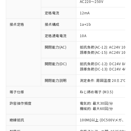
AC220～250V
定格電流
12mA
※1 対応状況
接点定格
接点構成
1a+1b
対応済み：EU RoHS指令（10物質）の
定格通電電流
10A
非含有に対応した製品が提供可能な商品で
開閉能力(AC)
抵抗負荷(AC-12): AC24V 10A/A
す。
誘導負荷(AC-15): AC24V 10A/AC
対応予定：EU RoHS指令（10物質）の非含
ご利用条件
有に対応した製品に切り替える予定のある
開閉能力(DC)
抵抗負荷(DC-12): DC24V 8A/DC
商品です。
誘導負荷(DC-13): DC24V 4A/DC
対応予定なし：EU RoHS指令（10物質）の
以下の条件をお読みいただき、同意のうえ
非含有に非対応の商品で、対応品を出す予
開閉能力説明
測定条件: 周囲温度 20±2℃、
ご利用ください。
定はありません。
調査・確認中：EU RoHS指令（10物質）の
端子仕様
ねじ締め端子 (M3.5)
本サービスは、当社制御機器事業取扱
※1 中国RoHS○×表
非含有の対応状況を調査中または確認中の
商品の当社在庫状況および標準価格
商品です。
許容操作頻度
電気的: 最大30回/分
(税抜)を提供させていただくもので
「○」：最大均質材料含有率が中国RoHSの
機械的: 最大60回/分
非該当品：ライセンス料など無形物で、有
す。
基準値以下であることを示します。
害物質有無と関係のない商品です。
当社制御機器事業取扱商品の中には、
絶縁抵抗
100MΩ以上 (DC500Vメガ、
「×」：最大均質材料含有率が中国RoHSの
仕入先様の事情により、非含有部品として
本サービスの対象外となる商品もある
基準値を超えていることを示します。
いたものが、含有品と判明した場合などや
当社は、これら貴社製品のうち、外国
ことをご了承ください。