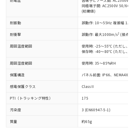
耐電圧
各端子とアース間: AC2500V 50/
「－」：未確認です。当社販売部門へお問
むを得ず変更することがあります。
為替および外国貿易法に定める商品
在庫状況および標準価格照会結果は、
同極端子間: AC2500V 50/60
い合わせください。
（以下｢規制貨物等」という）を輸出
(初期値)
記載している更新日時点での社内デー
*EU RoHS指令（10物質）：
または国外への提供する場合は、日本
記
タに基づき作成されるものであり、閲
説明
鉛(Pb) 1000ppm以下、 水銀(Hg) 1000ppm以下、 カド
*中国RoHS10物質の基準値 (GB/T26572)：
国政府の輸出許可(または役務取引許
耐振動
誤動作: 10～55Hz 複振幅 1.
号
覧された時点での実際の在庫および標
ミウム(Cd) 100ppm以下、
Pb(鉛) :1000ppm、 Hg(水銀) : 1000ppm、 Cd(カドミウ
可)を取得するなどの必要な手続きを
六価クロム(Cr(Ⅵ)) 1000ppm以下、ポリ臭化ビフェニル
ム) : 100ppm、
準価格とは異なる場合があることをご
類(PBB) 1000ppm以下、ポリ臭化ジフェニルエーテル類
2
Cr(Ⅵ)(六価クロム) : 1000ppm、 PBBs(ポリ臭化ビフェ
耐衝撃
誤動作: 最大1000m/s
(接点開
とります。
了承ください。
(PBDE) 1000ppm以下、フタル酸ビス(2-エチルヘキシ
○
一定数以上の在庫あり
ニル類) : 1000ppm、 PBDEs(ポリ臭化ジフェニルエーテ
当社は規制貨物を破棄する場合は、完
ル) (DEHP)(別名：DOP) 1000ppm以下、フタル酸ブチ
正式な納期状況および標準価格はお客
ル類) : 1000ppm、
周囲温度範囲
使用時: -25～55℃ (ただし
ルベンジル（BBP） 1000ppm以下、フタル酸ジブチル
全に破砕するなど、違法に輸出されな
DBP(フタル酸ジブチル) : 1000ppm、 DIBP(フタル酸ジ
様のお取引先、またはお客様担当のオ
（DBP） 1000ppm以下、フタル酸ジイソブチル
保存時: -40～80℃ (ただし
イソブチル) : 1000ppm、 BBP(フタル酸ブチルベンジ
△
一定数には満たないが在庫あり
いよう必要な手段を講じます。
ムロン制御機器販売店・当社販売員に
(DIBP) 1000ppm以下
ル) : 1000ppm、
当社は貴社製品を、核兵器、ミサイ
但し、RoHS指令で産業用監視および制御機器に対する
DEHP(フタル酸ビス(2-エチルヘキシル)) : 1000ppm
ご相談ください。
周囲湿度範囲
使用時: 35～85%RH
適用除外項目は除く。
ル、化学兵器、生物兵器またはその他
－
在庫なし(最新の在庫状況につ
オムロン制御機器販売店や当社販売拠
フタル酸エステル類の４物質については閾値を超える意
武器並びにこれらの製造装置等に一切
いては、お客様のお取引先、ま
図的な使用がないことを確認しています。
点は「
販売ネットワーク
」をご確認
保護構造
パネル前面: IP66、NEMA4X, N
※2 環境保護使用期限
使用いたしません。
たはお客様担当のオムロン制御
ください。
当社は、貴社製品を第三者に販売する
機器販売店・当社販売員にご確
感電保護クラス
Class II
在庫状況および標準価格結果を当社の
※2 対応予定月
「ｅ」：有害物質（10物質）のすべてが基
場合は、上記1、2および3の内容を当
認ください)
事前の承諾なく第三者に漏洩または開
準値以下であることを示します。
該第三者に通知します。また当社は、
PTI（トラッキング特性）
175
示しないようお願いします。
部品在庫の切り替え状況などにより、予定
「10」：通常の使用状況下において有害物
販売先および販売に係わる関係者が違
マイパーツ機能（部品リスト作成サー
空
受注生産機種、また在庫状況の
月が前後することがあります。
質が外部に漏えいし、環境に深刻な影響を
汚染度
3 (EN60947-5-1)
法に輸出するおそれがある場合は、取
ビス）をご利用いただくには、I-Web
白
情報を公開していない機種
及ぼさない年数を意味します。
り引きをいたしません。
メンバーズにご登録されている必要が
質量
約65g
「－」：未確認です。当社販売部門へお問
あります。
い合わせください。
お客様が当ウェブサイト上で当社にご