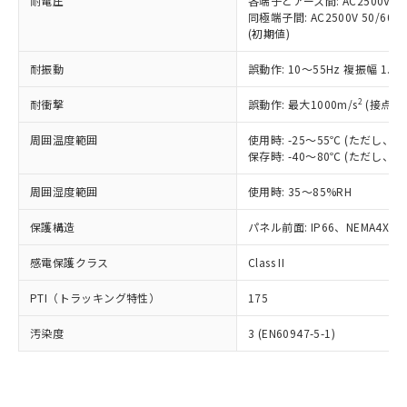
準価格とは異なる場合があることをご
耐電圧
各端子とアース間: AC2500V 50/
類(PBB) 1000ppm以下、ポリ臭化ジフェニルエーテル類
Cr(Ⅵ)(六価クロム) : 1000ppm、 PBBs(ポリ臭化ビフェ
とります。
同極端子間: AC2500V 50/60
了承ください。
(PBDE) 1000ppm以下、フタル酸ビス(2-エチルヘキシ
○
一定数以上の在庫あり
ニル類) : 1000ppm、 PBDEs(ポリ臭化ジフェニルエーテ
当社は規制貨物を破棄する場合は、完
(初期値)
ル) (DEHP)(別名：DOP) 1000ppm以下、フタル酸ブチ
正式な納期状況および標準価格はお客
ル類) : 1000ppm、
ルベンジル（BBP） 1000ppm以下、フタル酸ジブチル
全に破砕するなど、違法に輸出されな
DBP(フタル酸ジブチル) : 1000ppm、 DIBP(フタル酸ジ
様のお取引先、またはお客様担当のオ
（DBP） 1000ppm以下、フタル酸ジイソブチル
イソブチル) : 1000ppm、 BBP(フタル酸ブチルベンジ
△
一定数には満たないが在庫あり
耐振動
誤動作: 10～55Hz 複振幅 1.
いよう必要な手段を講じます。
ムロン制御機器販売店・当社販売員に
(DIBP) 1000ppm以下
ル) : 1000ppm、
当社は貴社製品を、核兵器、ミサイ
但し、RoHS指令で産業用監視および制御機器に対する
DEHP(フタル酸ビス(2-エチルヘキシル)) : 1000ppm
ご相談ください。
2
耐衝撃
適用除外項目は除く。
誤動作: 最大1000m/s
(接点開
ル、化学兵器、生物兵器またはその他
－
在庫なし(最新の在庫状況につ
オムロン制御機器販売店や当社販売拠
フタル酸エステル類の４物質については閾値を超える意
武器並びにこれらの製造装置等に一切
いては、お客様のお取引先、ま
図的な使用がないことを確認しています。
点は「
販売ネットワーク
」をご確認
周囲温度範囲
使用時: -25～55℃ (ただし
※2 環境保護使用期限
使用いたしません。
たはお客様担当のオムロン制御
ください。
保存時: -40～80℃ (ただし
当社は、貴社製品を第三者に販売する
機器販売店・当社販売員にご確
在庫状況および標準価格結果を当社の
※2 対応予定月
「ｅ」：有害物質（10物質）のすべてが基
場合は、上記1、2および3の内容を当
認ください)
事前の承諾なく第三者に漏洩または開
周囲湿度範囲
使用時: 35～85%RH
準値以下であることを示します。
該第三者に通知します。また当社は、
示しないようお願いします。
部品在庫の切り替え状況などにより、予定
「10」：通常の使用状況下において有害物
販売先および販売に係わる関係者が違
保護構造
パネル前面: IP66、NEMA4X, N
マイパーツ機能（部品リスト作成サー
空
受注生産機種、また在庫状況の
月が前後することがあります。
質が外部に漏えいし、環境に深刻な影響を
法に輸出するおそれがある場合は、取
ビス）をご利用いただくには、I-Web
白
情報を公開していない機種
及ぼさない年数を意味します。
り引きをいたしません。
感電保護クラス
Class II
メンバーズにご登録されている必要が
「－」：未確認です。当社販売部門へお問
あります。
い合わせください。
PTI（トラッキング特性）
175
お客様が当ウェブサイト上で当社にご
※3 非含有証明書ダウンロード
登録された部品リストについて、当社
汚染度
3 (EN60947-5-1)
および当社の共同利用者が、当社の製
下記の非含有証明書をダウンロードするこ
品・サービスに関するお客様との取
とができます。
合意する
キャンセル
引・商談に必要な範囲で利用すること
をご了承ください。