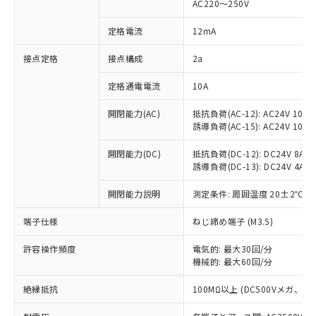
AC220～250V
対応済み：EU RoHS指令（10物質）の
非含有に対応した製品が提供可能な商品で
定格電流
12mA
す。
対応予定：EU RoHS指令（10物質）の非含
接点定格
接点構成
2a
ご利用条件
有に対応した製品に切り替える予定のある
定格通電電流
10A
商品です。
対応予定なし：EU RoHS指令（10物質）の
以下の条件をお読みいただき、同意のうえ
開閉能力(AC)
抵抗負荷(AC-12): AC24V 10A/A
非含有に非対応の商品で、対応品を出す予
誘導負荷(AC-15): AC24V 10A/AC
ご利用ください。
定はありません。
調査・確認中：EU RoHS指令（10物質）の
本サービスは、当社制御機器事業取扱
開閉能力(DC)
抵抗負荷(DC-12): DC24V 8A/DC
※1 中国RoHS○×表
非含有の対応状況を調査中または確認中の
誘導負荷(DC-13): DC24V 4A/DC
商品の当社在庫状況および標準価格
商品です。
(税抜)を提供させていただくもので
「○」：最大均質材料含有率が中国RoHSの
非該当品：ライセンス料など無形物で、有
開閉能力説明
測定条件: 周囲温度 20±2℃、
す。
基準値以下であることを示します。
害物質有無と関係のない商品です。
当社制御機器事業取扱商品の中には、
「×」：最大均質材料含有率が中国RoHSの
仕入先様の事情により、非含有部品として
端子仕様
ねじ締め端子 (M3.5)
本サービスの対象外となる商品もある
基準値を超えていることを示します。
いたものが、含有品と判明した場合などや
当社は、これら貴社製品のうち、外国
ことをご了承ください。
「－」：未確認です。当社販売部門へお問
許容操作頻度
電気的: 最大30回/分
むを得ず変更することがあります。
為替および外国貿易法に定める商品
在庫状況および標準価格照会結果は、
機械的: 最大60回/分
い合わせください。
（以下｢規制貨物等」という）を輸出
記載している更新日時点での社内デー
*EU RoHS指令（10物質）：
または国外への提供する場合は、日本
記
タに基づき作成されるものであり、閲
説明
絶縁抵抗
100MΩ以上 (DC500Vメガ、
鉛(Pb) 1000ppm以下、 水銀(Hg) 1000ppm以下、 カド
*中国RoHS10物質の基準値 (GB/T26572)：
国政府の輸出許可(または役務取引許
号
覧された時点での実際の在庫および標
ミウム(Cd) 100ppm以下、
Pb(鉛) :1000ppm、 Hg(水銀) : 1000ppm、 Cd(カドミウ
可)を取得するなどの必要な手続きを
六価クロム(Cr(Ⅵ)) 1000ppm以下、ポリ臭化ビフェニル
ム) : 100ppm、