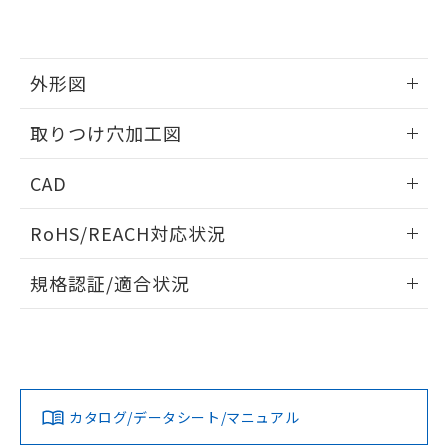
EU RoHS指令（10物質）の非含有証明書
※当社の共同利用者とは、
"個人情報
51物質の非含有証明書（当社基準）
の共同利用に関して"
の「1.共同利
※本証明書は発行日時点で非含有を証明す
用者の範囲」に記載されている法人を
るもので、過去に遡って非含有を証明する
指します。
外形図
ものではありません。
また、RoHS指令のフタル酸エステル類４
情報更新：2026/05/21
取りつけ穴加工図
物質の対応では、対応完了までの期間は出
荷製品に未対応品が混在することから備考
情報更新：2026/05/21
欄に対応日を記載しておりました。
CAD
既に当社にて対応品への在庫切替を完了
していることから、特段のことがない限
ログイン/会員登録いただくと、CADデータをダウンロー
RoHS/REACH対応状況
り、2022年1月12日より割愛しておりま
ドすることができます。
す。
情報更新：2026/7/29
規格認証/適合状況
ログイン/会員登録
EU RoHS
注意事項・凡例
UL認証
CSA認証
CEマーキング
Yes
Yes
Yes
対応状況
対応予定月
※1
※2
ダウンロードデータをご利用いただく前に、以下を必ずお読
みください。
カタログ/データシート/マニュアル
対応済み
ソフトウェアの使用条件
LR型式承認
DNV型式承認
BV型式承認
KR型式承