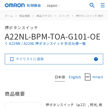
制御機器
Japan
ホーム
>
商品情報
>
商品カテゴリ
>
スイッチ
>
押ボタンスイッチ/表示灯
押ボタンスイッチ
A22NL-BPM-TOA-G101-OE
A22NN / A22NL 押ボタンスイッチ 形式仕様一覧
マイリストに追加
日本語
English
PDF出力
商品概要
押ボタンスイッチ（φ22）, 照光, 樹