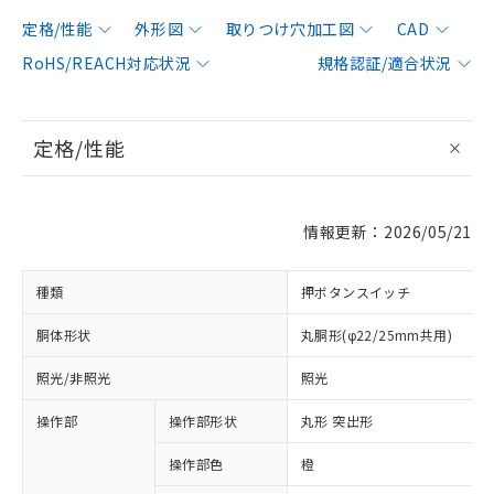
定格/性能
外形図
取りつけ穴加工図
CAD
RoHS/REACH対応状況
規格認証/適合状況
定格/性能
情報更新：2026/05/21
種類
押ボタンスイッチ
胴体形状
丸胴形(φ22/25mm共用)
照光/非照光
照光
操作部
操作部形状
丸形 突出形
操作部色
橙