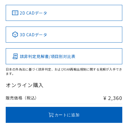
（イギリス
（ノルウェー
（フランス
（韓国
船舶規格）
船舶規格）
船舶規格）
船舶規格
中国 RoHS
注意事項・凡例
2D CADデータ
No
No
No
No
中国 RoHS表
※1 ※2
3D CADデータ
この製品の規格認証/適合状況ページへ
Pb
Hg
Cd
Cr(VI)
その他の認証はこちらのページからご検索ください
該非判定見解書/項目別対比表
O
O
O
O
日本の外為法に基づく該非判定、およびEAR再輸出規制に関する見解が入手でき
ます。
"対応済み"や非含有の記載がされた商品であっても、流通
在庫等で未対応品が混在する可能性があります。
オンライン購入
非含有品が必要な際は、弊社営業部門もしくは販売店へお
問い合わせください。
¥ 2,360
販売価格（税込）
この製品のRoHS/REACH対応状況ページへ
カートに追加