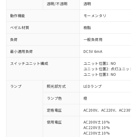
透明/不透明
透明
動作機能
モーメンタリ
ベゼル材質
樹脂
負荷
一般負荷用
最小適用負荷
DC5V 6mA
スイッチユニット構成
ユニット位置1: NO
ユニット位置2: 点灯ユニット
ユニット位置3: NO
ランプ
照光部方式
LEDランプ
ランプ色
橙
定格電圧
AC200V、AC220V、AC230V、
使用電圧
AC200V±10%
AC220V±10%
※1 対応状況
AC230V±10%