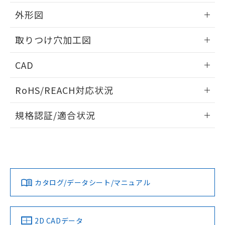
51物質の非含有証明書（当社基準）
の共同利用に関して"
の「1.共同利
※本証明書は発行日時点で非含有を証明す
外形図
用者の範囲」に記載されている法人を
るもので、過去に遡って非含有を証明する
指します。
ものではありません。
情報更新：2026/05/21
取りつけ穴加工図
また、RoHS指令のフタル酸エステル類４
物質の対応では、対応完了までの期間は出
情報更新：2026/05/21
CAD
荷製品に未対応品が混在することから備考
欄に対応日を記載しておりました。
ログイン/会員登録いただくと、CADデータをダウンロー
既に当社にて対応品への在庫切替を完了
RoHS/REACH対応状況
ドすることができます。
していることから、特段のことがない限
り、2022年1月12日より割愛しておりま
情報更新：2026/7/29
規格認証/適合状況
す。
ログイン/会員登録
EU RoHS
注意事項・凡例
A22NL-BPM-TGA-P101-GBについての規格認証/適合状況に
ついては、「カスタマーサポートセンタ お客様相談室」また
は貴社担当オムロン営業員または販売店にお問い合わせくだ
対応状況
対応予定月
※1
※2
さい。
ダウンロードデータをご利用いただく前に、以下を必ずお読
みください。
カタログ/データシート/マニュアル
対応済み
ソフトウェアの使用条件
お問い合わせ
中国 RoHS
注意事項・凡例
2D CADデータ