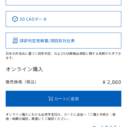
中国 RoHS表
※1 ※2
3D CADデータ
Pb
Hg
Cd
Cr(VI)
該非判定見解書/項目別対比表
X
O
O
O
日本の外為法に基づく該非判定、およびEAR再輸出規制に関する見解が入手でき
ます。
"対応済み"や非含有の記載がされた商品であっても、流通
在庫等で未対応品が混在する可能性があります。
オンライン購入
非含有品が必要な際は、弊社営業部門もしくは販売店へお
問い合わせください。
¥ 2,860
販売価格（税込）
この製品のRoHS/REACH対応状況ページへ
カートに追加
オンライン購入における出荷予定日は、カートに追加～「ご購入手続き：価
格・納期の確認」画面にてご確認ください。