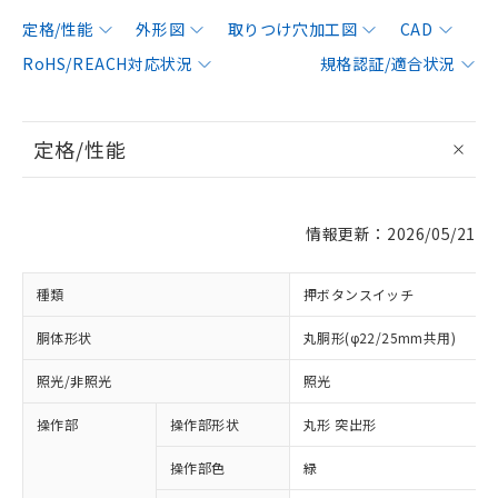
定格/性能
外形図
取りつけ穴加工図
CAD
RoHS/REACH対応状況
規格認証/適合状況
定格/性能
情報更新：2026/05/21
種類
押ボタンスイッチ
胴体形状
丸胴形(φ22/25mm共用)
照光/非照光
照光
操作部
操作部形状
丸形 突出形
操作部色
緑