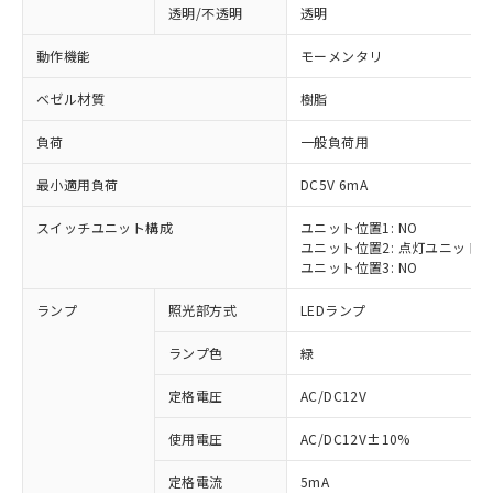
透明/不透明
透明
動作機能
モーメンタリ
ベゼル材質
樹脂
負荷
一般負荷用
最小適用負荷
DC5V 6mA
スイッチユニット構成
ユニット位置1: NO
ユニット位置2: 点灯ユニット
ユニット位置3: NO
ランプ
照光部方式
LEDランプ
ランプ色
緑
定格電圧
AC/DC12V
※1 対応状況
使用電圧
AC/DC12V±10%
定格電流
5mA
対応済み：EU RoHS指令（10物質）の