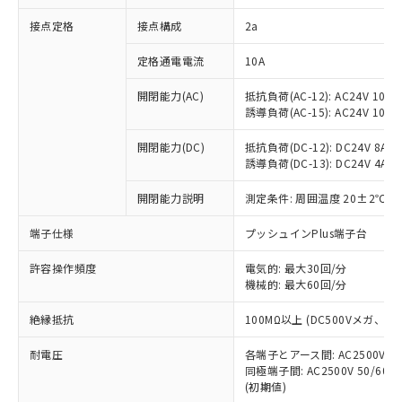
非含有に対応した製品が提供可能な商品で
接点定格
接点構成
2a
す。
対応予定：EU RoHS指令（10物質）の非含
ご利用条件
定格通電電流
10A
有に対応した製品に切り替える予定のある
商品です。
開閉能力(AC)
抵抗負荷(AC-12): AC24V 10A/A
対応予定なし：EU RoHS指令（10物質）の
誘導負荷(AC-15): AC24V 10A/AC
以下の条件をお読みいただき、同意のうえ
非含有に非対応の商品で、対応品を出す予
ご利用ください。
定はありません。
開閉能力(DC)
抵抗負荷(DC-12): DC24V 8A/DC
調査・確認中：EU RoHS指令（10物質）の
誘導負荷(DC-13): DC24V 4A/DC
本サービスは、当社制御機器事業取扱
※1 中国RoHS○×表
非含有の対応状況を調査中または確認中の
商品の当社在庫状況および標準価格
開閉能力説明
測定条件: 周囲温度 20±2℃、
商品です。
(税抜)を提供させていただくもので
「○」：最大均質材料含有率が中国RoHSの
非該当品：ライセンス料など無形物で、有
す。
端子仕様
プッシュインPlus端子台
基準値以下であることを示します。
害物質有無と関係のない商品です。
当社制御機器事業取扱商品の中には、
「×」：最大均質材料含有率が中国RoHSの
仕入先様の事情により、非含有部品として
本サービスの対象外となる商品もある
許容操作頻度
電気的: 最大30回/分
基準値を超えていることを示します。
いたものが、含有品と判明した場合などや
当社は、これら貴社製品のうち、外国
ことをご了承ください。
機械的: 最大60回/分
「－」：未確認です。当社販売部門へお問
むを得ず変更することがあります。
為替および外国貿易法に定める商品
在庫状況および標準価格照会結果は、
い合わせください。
（以下｢規制貨物等」という）を輸出
絶縁抵抗
100MΩ以上 (DC500Vメガ、
記載している更新日時点での社内デー
*EU RoHS指令（10物質）：
または国外への提供する場合は、日本
記
タに基づき作成されるものであり、閲
説明
鉛(Pb) 1000ppm以下、 水銀(Hg) 1000ppm以下、 カド
*中国RoHS10物質の基準値 (GB/T26572)：
国政府の輸出許可(または役務取引許
耐電圧
各端子とアース間: AC2500V 50/
号
覧された時点での実際の在庫および標
ミウム(Cd) 100ppm以下、
Pb(鉛) :1000ppm、 Hg(水銀) : 1000ppm、 Cd(カドミウ
同極端子間: AC2500V 50/60
可)を取得するなどの必要な手続きを
六価クロム(Cr(Ⅵ)) 1000ppm以下、ポリ臭化ビフェニル
ム) : 100ppm、
準価格とは異なる場合があることをご
類(PBB) 1000ppm以下、ポリ臭化ジフェニルエーテル類
(初期値)
Cr(Ⅵ)(六価クロム) : 1000ppm、 PBBs(ポリ臭化ビフェ
とります。
了承ください。
(PBDE) 1000ppm以下、フタル酸ビス(2-エチルヘキシ