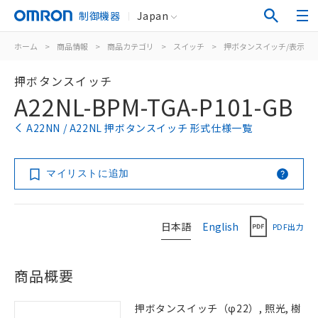
制御機器
Japan
ホーム
>
商品情報
>
商品カテゴリ
>
スイッチ
>
押ボタンスイッチ/表示灯
押ボタンスイッチ
A22NL-BPM-TGA-P101-GB
A22NN / A22NL 押ボタンスイッチ 形式仕様一覧
マイリストに追加
日本語
English
PDF出力
商品概要
押ボタンスイッチ（φ22）, 照光, 樹