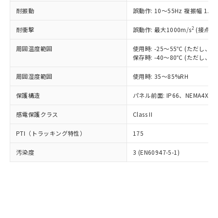
○
一定数以上の在庫あり
ニル類) : 1000ppm、 PBDEs(ポリ臭化ジフェニルエーテ
当社は規制貨物を破棄する場合は、完
ル) (DEHP)(別名：DOP) 1000ppm以下、フタル酸ブチ
正式な納期状況および標準価格はお客
ル類) : 1000ppm、
耐振動
誤動作: 10～55Hz 複振幅 1.
ルベンジル（BBP） 1000ppm以下、フタル酸ジブチル
全に破砕するなど、違法に輸出されな
DBP(フタル酸ジブチル) : 1000ppm、 DIBP(フタル酸ジ
様のお取引先、またはお客様担当のオ
（DBP） 1000ppm以下、フタル酸ジイソブチル
イソブチル) : 1000ppm、 BBP(フタル酸ブチルベンジ
△
一定数には満たないが在庫あり
いよう必要な手段を講じます。
ムロン制御機器販売店・当社販売員に
(DIBP) 1000ppm以下
2
耐衝撃
ル) : 1000ppm、
誤動作: 最大1000m/s
(接点開
当社は貴社製品を、核兵器、ミサイ
但し、RoHS指令で産業用監視および制御機器に対する
DEHP(フタル酸ビス(2-エチルヘキシル)) : 1000ppm
ご相談ください。
適用除外項目は除く。
ル、化学兵器、生物兵器またはその他
－
在庫なし(最新の在庫状況につ
オムロン制御機器販売店や当社販売拠
周囲温度範囲
使用時: -25～55℃ (ただし
フタル酸エステル類の４物質については閾値を超える意
武器並びにこれらの製造装置等に一切
いては、お客様のお取引先、ま
図的な使用がないことを確認しています。
保存時: -40～80℃ (ただし
点は「
販売ネットワーク
」をご確認
※2 環境保護使用期限
使用いたしません。
たはお客様担当のオムロン制御
ください。
当社は、貴社製品を第三者に販売する
周囲湿度範囲
使用時: 35～85%RH
機器販売店・当社販売員にご確
在庫状況および標準価格結果を当社の
※2 対応予定月
「ｅ」：有害物質（10物質）のすべてが基
場合は、上記1、2および3の内容を当
認ください)
事前の承諾なく第三者に漏洩または開
準値以下であることを示します。
保護構造
パネル前面: IP66、NEMA4X, N
該第三者に通知します。また当社は、
示しないようお願いします。
部品在庫の切り替え状況などにより、予定
「10」：通常の使用状況下において有害物
販売先および販売に係わる関係者が違
マイパーツ機能（部品リスト作成サー
空
受注生産機種、また在庫状況の
感電保護クラス
Class II
月が前後することがあります。
質が外部に漏えいし、環境に深刻な影響を
法に輸出するおそれがある場合は、取
ビス）をご利用いただくには、I-Web
白
情報を公開していない機種
及ぼさない年数を意味します。
り引きをいたしません。
メンバーズにご登録されている必要が
PTI（トラッキング特性）
175
「－」：未確認です。当社販売部門へお問
あります。
い合わせください。
お客様が当ウェブサイト上で当社にご
汚染度
3 (EN60947-5-1)
※3 非含有証明書ダウンロード
登録された部品リストについて、当社
および当社の共同利用者が、当社の製
下記の非含有証明書をダウンロードするこ
品・サービスに関するお客様との取
とができます。
合意する
キャンセル
引・商談に必要な範囲で利用すること
をご了承ください。
EU RoHS指令（10物質）の非含有証明書
※当社の共同利用者とは、
"個人情報