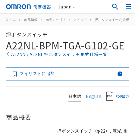
制御機器
Japan
ホーム
>
商品情報
>
商品カテゴリ
>
スイッチ
>
押ボタンスイッチ/表示灯
押ボタンスイッチ
A22NL-BPM-TGA-G102-GE
A22NN / A22NL 押ボタンスイッチ 形式仕様一覧
マイリストに追加
日本語
English
PDF出力
商品概要
押ボタンスイッチ（φ22）, 照光, 樹