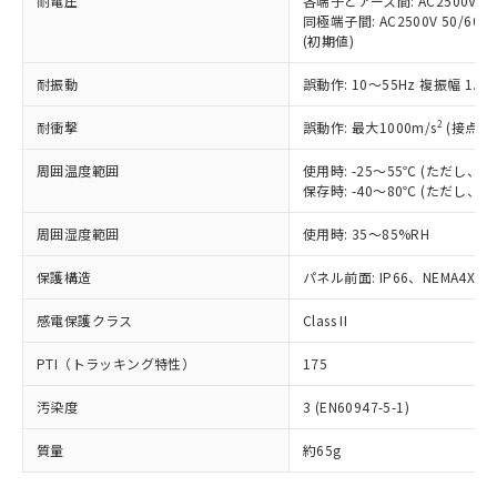
耐電圧
各端子とアース間: AC2500V 50/
「－」：未確認です。当社販売部門へお問
むを得ず変更することがあります。
為替および外国貿易法に定める商品
在庫状況および標準価格照会結果は、
同極端子間: AC2500V 50/60
い合わせください。
（以下｢規制貨物等」という）を輸出
(初期値)
記載している更新日時点での社内デー
*EU RoHS指令（10物質）：
または国外への提供する場合は、日本
記
タに基づき作成されるものであり、閲
説明
鉛(Pb) 1000ppm以下、 水銀(Hg) 1000ppm以下、 カド
*中国RoHS10物質の基準値 (GB/T26572)：
国政府の輸出許可(または役務取引許
耐振動
誤動作: 10～55Hz 複振幅 1.
号
覧された時点での実際の在庫および標
ミウム(Cd) 100ppm以下、
Pb(鉛) :1000ppm、 Hg(水銀) : 1000ppm、 Cd(カドミウ
可)を取得するなどの必要な手続きを
六価クロム(Cr(Ⅵ)) 1000ppm以下、ポリ臭化ビフェニル
ム) : 100ppm、
準価格とは異なる場合があることをご
類(PBB) 1000ppm以下、ポリ臭化ジフェニルエーテル類
2
Cr(Ⅵ)(六価クロム) : 1000ppm、 PBBs(ポリ臭化ビフェ
耐衝撃
誤動作: 最大1000m/s
(接点開
とります。
了承ください。
(PBDE) 1000ppm以下、フタル酸ビス(2-エチルヘキシ
○
一定数以上の在庫あり
ニル類) : 1000ppm、 PBDEs(ポリ臭化ジフェニルエーテ
当社は規制貨物を破棄する場合は、完
ル) (DEHP)(別名：DOP) 1000ppm以下、フタル酸ブチ
正式な納期状況および標準価格はお客
ル類) : 1000ppm、
周囲温度範囲
使用時: -25～55℃ (ただし
ルベンジル（BBP） 1000ppm以下、フタル酸ジブチル
全に破砕するなど、違法に輸出されな
DBP(フタル酸ジブチル) : 1000ppm、 DIBP(フタル酸ジ
様のお取引先、またはお客様担当のオ
（DBP） 1000ppm以下、フタル酸ジイソブチル
保存時: -40～80℃ (ただし
イソブチル) : 1000ppm、 BBP(フタル酸ブチルベンジ
△
一定数には満たないが在庫あり
いよう必要な手段を講じます。
ムロン制御機器販売店・当社販売員に
(DIBP) 1000ppm以下
ル) : 1000ppm、
当社は貴社製品を、核兵器、ミサイ
但し、RoHS指令で産業用監視および制御機器に対する
DEHP(フタル酸ビス(2-エチルヘキシル)) : 1000ppm
ご相談ください。
周囲湿度範囲
使用時: 35～85%RH
適用除外項目は除く。
ル、化学兵器、生物兵器またはその他
－
在庫なし(最新の在庫状況につ
オムロン制御機器販売店や当社販売拠
フタル酸エステル類の４物質については閾値を超える意
武器並びにこれらの製造装置等に一切
いては、お客様のお取引先、ま
図的な使用がないことを確認しています。
点は「
販売ネットワーク
」をご確認
保護構造
パネル前面: IP66、NEMA4X, N
※2 環境保護使用期限
使用いたしません。
たはお客様担当のオムロン制御
ください。
当社は、貴社製品を第三者に販売する
機器販売店・当社販売員にご確
感電保護クラス
Class II
在庫状況および標準価格結果を当社の
※2 対応予定月
「ｅ」：有害物質（10物質）のすべてが基
場合は、上記1、2および3の内容を当
認ください)
事前の承諾なく第三者に漏洩または開
準値以下であることを示します。
該第三者に通知します。また当社は、
PTI（トラッキング特性）
175
示しないようお願いします。
部品在庫の切り替え状況などにより、予定
「10」：通常の使用状況下において有害物
販売先および販売に係わる関係者が違
マイパーツ機能（部品リスト作成サー
空
受注生産機種、また在庫状況の
月が前後することがあります。
質が外部に漏えいし、環境に深刻な影響を
汚染度
3 (EN60947-5-1)
法に輸出するおそれがある場合は、取
ビス）をご利用いただくには、I-Web
白
情報を公開していない機種
及ぼさない年数を意味します。
り引きをいたしません。
メンバーズにご登録されている必要が
質量
約65g
「－」：未確認です。当社販売部門へお問
あります。
い合わせください。
お客様が当ウェブサイト上で当社にご