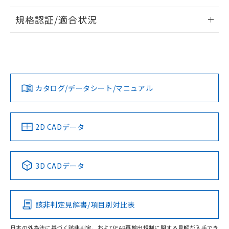
情報更新：2026/7/29
規格認証/適合状況
ログイン/会員登録
EU RoHS
注意事項・凡例
UL認証
CSA認証
CEマーキング
Yes
Yes
Yes
対応状況
対応予定月
※1
※2
ダウンロードデータをご利用いただく前に、以下を必ずお読
みください。
カタログ/データシート/マニュアル
対応済み
ソフトウェアの使用条件
LR型式承認
DNV型式承認
BV型式承認
KR型式承
（イギリス
（ノルウェー
（フランス
（韓国
船舶規格）
船舶規格）
船舶規格）
船舶規格
中国 RoHS
注意事項・凡例
2D CADデータ
No
No
No
No
中国 RoHS表
※1 ※2
3D CADデータ
この製品の規格認証/適合状況ページへ
Pb
Hg
Cd
Cr(VI)
その他の認証はこちらのページからご検索ください
該非判定見解書/項目別対比表
O
O
O
O
日本の外為法に基づく該非判定、およびEAR再輸出規制に関する見解が入手でき