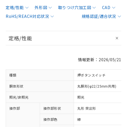
定格/性能
外形図
取りつけ穴加工図
CAD
RoHS/REACH対応状況
規格認証/適合状況
定格/性能
情報更新：2026/05/21
種類
押ボタンスイッチ
胴体形状
丸胴形(φ22/25mm共用)
照光/非照光
照光
操作部
操作部形状
丸形 突出形
操作部色
緑