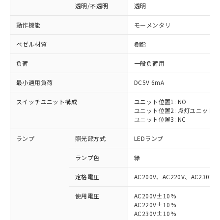
透明/不透明
透明
動作機能
モーメンタリ
ベゼル材質
樹脂
負荷
一般負荷用
最小適用負荷
DC5V 6mA
スイッチユニット構成
ユニット位置1: NO
ユニット位置2: 点灯ユニット
ユニット位置3: NC
ランプ
照光部方式
LEDランプ
ランプ色
緑
定格電圧
AC200V、AC220V、AC230V、
使用電圧
AC200V±10%
AC220V±10%
AC230V±10%