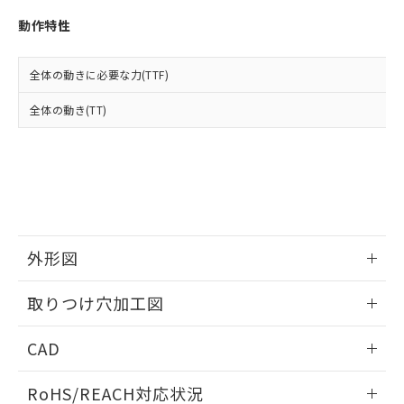
※3 非含有証明書ダウンロード
登録された部品リストについて、当社
動作特性
および当社の共同利用者が、当社の製
下記の非含有証明書をダウンロードするこ
品・サービスに関するお客様との取
とができます。
合意する
キャンセル
引・商談に必要な範囲で利用すること
全体の動きに必要な力(TTF)
をご了承ください。
EU RoHS指令（10物質）の非含有証明書
※当社の共同利用者とは、
"個人情報
全体の動き(TT)
51物質の非含有証明書（当社基準）
の共同利用に関して"
の「1.共同利
※本証明書は発行日時点で非含有を証明す
用者の範囲」に記載されている法人を
るもので、過去に遡って非含有を証明する
指します。
ものではありません。
また、RoHS指令のフタル酸エステル類４
物質の対応では、対応完了までの期間は出
荷製品に未対応品が混在することから備考
欄に対応日を記載しておりました。
外形図
既に当社にて対応品への在庫切替を完了
していることから、特段のことがない限
情報更新：2026/05/21
取りつけ穴加工図
り、2022年1月12日より割愛しておりま
す。
情報更新：2026/05/21
CAD
ログイン/会員登録いただくと、CADデータをダウンロー
RoHS/REACH対応状況
ドすることができます。