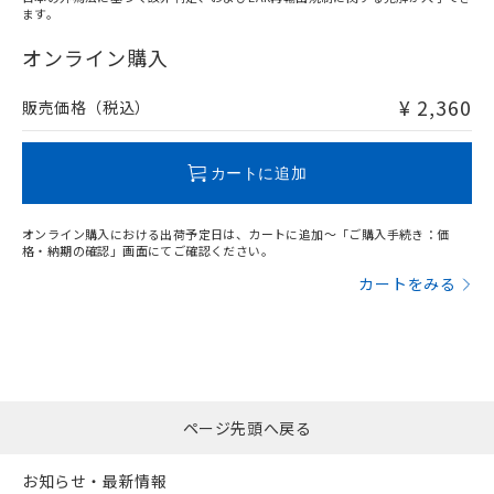
ます。
"対応済み"や非含有の記載がされた商品であっても、流通
在庫等で未対応品が混在する可能性があります。
オンライン購入
非含有品が必要な際は、弊社営業部門もしくは販売店へお
問い合わせください。
¥ 2,360
販売価格（税込）
この製品のRoHS/REACH対応状況ページへ
カートに追加
オンライン購入における出荷予定日は、カートに追加～「ご購入手続き：価
格・納期の確認」画面にてご確認ください。
カートをみる
ページ先頭へ戻る
お知らせ・最新情報