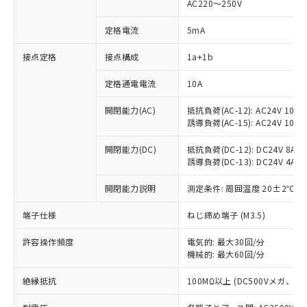
AC220～250V
定格電流
5mA
※1 対応状況
接点定格
接点構成
1a+1b
対応済み：EU RoHS指令（10物質）の
定格通電電流
10A
非含有に対応した製品が提供可能な商品で
開閉能力(AC)
抵抗負荷(AC-12): AC24V 10A/A
す。
誘導負荷(AC-15): AC24V 10A/AC
対応予定：EU RoHS指令（10物質）の非含
ご利用条件
有に対応した製品に切り替える予定のある
開閉能力(DC)
抵抗負荷(DC-12): DC24V 8A/DC
商品です。
誘導負荷(DC-13): DC24V 4A/DC
対応予定なし：EU RoHS指令（10物質）の
以下の条件をお読みいただき、同意のうえ
非含有に非対応の商品で、対応品を出す予
開閉能力説明
測定条件: 周囲温度 20±2℃、
ご利用ください。
定はありません。
調査・確認中：EU RoHS指令（10物質）の
端子仕様
ねじ締め端子 (M3.5)
本サービスは、当社制御機器事業取扱
※1 中国RoHS○×表
非含有の対応状況を調査中または確認中の
商品の当社在庫状況および標準価格
商品です。
許容操作頻度
電気的: 最大30回/分
(税抜)を提供させていただくもので
「○」：最大均質材料含有率が中国RoHSの
機械的: 最大60回/分
非該当品：ライセンス料など無形物で、有
す。
基準値以下であることを示します。
害物質有無と関係のない商品です。
当社制御機器事業取扱商品の中には、
絶縁抵抗
100MΩ以上 (DC500Vメガ、
「×」：最大均質材料含有率が中国RoHSの
仕入先様の事情により、非含有部品として
本サービスの対象外となる商品もある
基準値を超えていることを示します。
いたものが、含有品と判明した場合などや
当社は、これら貴社製品のうち、外国
ことをご了承ください。