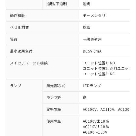
透明/不透明
透明
動作機能
モーメンタリ
ベゼル材質
樹脂
負荷
一般負荷用
最小適用負荷
DC5V 6mA
スイッチユニット構成
ユニット位置1: NO
ユニット位置2: 点灯ユニット
ユニット位置3: NC
ランプ
照光部方式
LEDランプ
ランプ色
緑
定格電圧
AC100V、AC110V、AC120V
使用電圧
AC100V±10%
AC110V±10%
AC100～130V