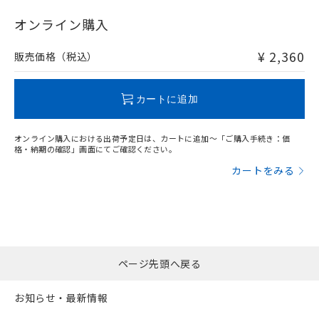
"対応済み"や非含有の記載がされた商品であっても、流通
在庫等で未対応品が混在する可能性があります。
オンライン購入
非含有品が必要な際は、弊社営業部門もしくは販売店へお
問い合わせください。
¥ 2,360
販売価格（税込）
この製品のRoHS/REACH対応状況ページへ
カートに追加
オンライン購入における出荷予定日は、カートに追加～「ご購入手続き：価
格・納期の確認」画面にてご確認ください。
カートをみる
ページ先頭へ戻る
お知らせ・最新情報