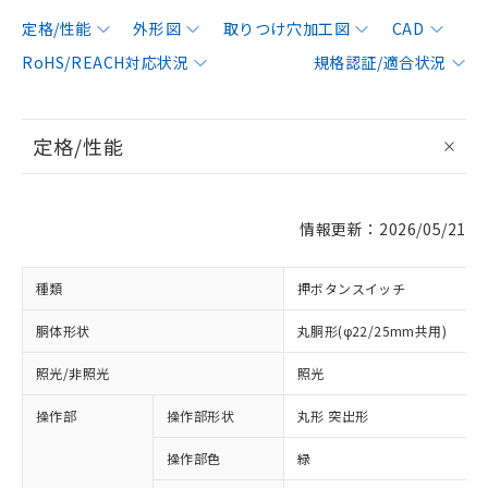
定格/性能
外形図
取りつけ穴加工図
CAD
RoHS/REACH対応状況
規格認証/適合状況
定格/性能
情報更新：2026/05/21
種類
押ボタンスイッチ
胴体形状
丸胴形(φ22/25mm共用)
照光/非照光
照光
操作部
操作部形状
丸形 突出形
操作部色
緑