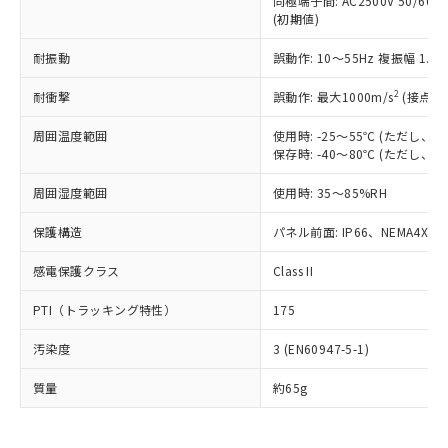
同極端子間: AC2500V 50/60
為替および外国貿易法に定める商品
在庫状況および標準価格照会結果は、
い合わせください。
(初期値)
（以下｢規制貨物等」という）を輸出
記載している更新日時点での社内デー
*EU RoHS指令（10物質）：
または国外への提供する場合は、日本
記
タに基づき作成されるものであり、閲
説明
鉛(Pb) 1000ppm以下、 水銀(Hg) 1000ppm以下、 カド
耐振動
誤動作: 10～55Hz 複振幅 1.
*中国RoHS10物質の基準値 (GB/T26572)：
国政府の輸出許可(または役務取引許
号
覧された時点での実際の在庫および標
ミウム(Cd) 100ppm以下、
Pb(鉛) :1000ppm、 Hg(水銀) : 1000ppm、 Cd(カドミウ
可)を取得するなどの必要な手続きを
六価クロム(Cr(Ⅵ)) 1000ppm以下、ポリ臭化ビフェニル
ム) : 100ppm、
準価格とは異なる場合があることをご
2
耐衝撃
誤動作: 最大1000m/s
(接点開
類(PBB) 1000ppm以下、ポリ臭化ジフェニルエーテル類
Cr(Ⅵ)(六価クロム) : 1000ppm、 PBBs(ポリ臭化ビフェ
とります。
了承ください。
(PBDE) 1000ppm以下、フタル酸ビス(2-エチルヘキシ
○
一定数以上の在庫あり
ニル類) : 1000ppm、 PBDEs(ポリ臭化ジフェニルエーテ
当社は規制貨物を破棄する場合は、完
ル) (DEHP)(別名：DOP) 1000ppm以下、フタル酸ブチ
正式な納期状況および標準価格はお客
ル類) : 1000ppm、
周囲温度範囲
使用時: -25～55℃ (ただし
ルベンジル（BBP） 1000ppm以下、フタル酸ジブチル
全に破砕するなど、違法に輸出されな
DBP(フタル酸ジブチル) : 1000ppm、 DIBP(フタル酸ジ
保存時: -40～80℃ (ただし
様のお取引先、またはお客様担当のオ
（DBP） 1000ppm以下、フタル酸ジイソブチル
イソブチル) : 1000ppm、 BBP(フタル酸ブチルベンジ
△
一定数には満たないが在庫あり
いよう必要な手段を講じます。
ムロン制御機器販売店・当社販売員に
(DIBP) 1000ppm以下
ル) : 1000ppm、
当社は貴社製品を、核兵器、ミサイ
但し、RoHS指令で産業用監視および制御機器に対する
周囲湿度範囲
使用時: 35～85%RH
DEHP(フタル酸ビス(2-エチルヘキシル)) : 1000ppm
ご相談ください。
適用除外項目は除く。
ル、化学兵器、生物兵器またはその他
－
在庫なし(最新の在庫状況につ
オムロン制御機器販売店や当社販売拠
フタル酸エステル類の４物質については閾値を超える意
保護構造
パネル前面: IP66、NEMA4X, N
武器並びにこれらの製造装置等に一切
いては、お客様のお取引先、ま
図的な使用がないことを確認しています。
点は「
販売ネットワーク
」をご確認
※2 環境保護使用期限
使用いたしません。
たはお客様担当のオムロン制御
ください。
感電保護クラス
Class II
当社は、貴社製品を第三者に販売する
機器販売店・当社販売員にご確
在庫状況および標準価格結果を当社の
※2 対応予定月
「ｅ」：有害物質（10物質）のすべてが基
場合は、上記1、2および3の内容を当
認ください)
事前の承諾なく第三者に漏洩または開
PTI（トラッキング特性）
175
準値以下であることを示します。
該第三者に通知します。また当社は、
示しないようお願いします。
部品在庫の切り替え状況などにより、予定
「10」：通常の使用状況下において有害物
販売先および販売に係わる関係者が違
マイパーツ機能（部品リスト作成サー
空
受注生産機種、また在庫状況の
汚染度
3 (EN60947-5-1)
月が前後することがあります。
質が外部に漏えいし、環境に深刻な影響を
法に輸出するおそれがある場合は、取
ビス）をご利用いただくには、I-Web
白
情報を公開していない機種
及ぼさない年数を意味します。
り引きをいたしません。
メンバーズにご登録されている必要が
質量
約65g
「－」：未確認です。当社販売部門へお問
あります。
い合わせください。
お客様が当ウェブサイト上で当社にご
※3 非含有証明書ダウンロード