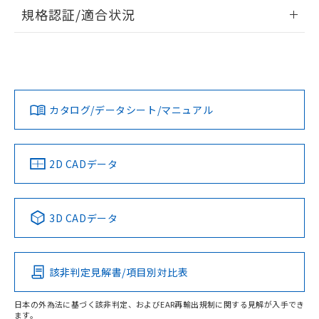
情報更新：2026/7/29
規格認証/適合状況
ログイン/会員登録
EU RoHS
注意事項・凡例
UL認証
CSA認証
CEマーキング
Yes
Yes
Yes
対応状況
対応予定月
※1
※2
ダウンロードデータをご利用いただく前に、以下を必ずお読
みください。
カタログ/データシート/マニュアル
対応済み
ソフトウェアの使用条件
LR型式承認
DNV型式承認
BV型式承認
KR型式承
（イギリス
（ノルウェー
（フランス
（韓国
船舶規格）
船舶規格）
船舶規格）
船舶規格
中国 RoHS
注意事項・凡例
2D CADデータ
No
No
No
No
中国 RoHS表
※1 ※2
3D CADデータ
この製品の規格認証/適合状況ページへ
Pb
Hg
Cd
Cr(VI)
その他の認証はこちらのページからご検索ください
該非判定見解書/項目別対比表
O
O
O
O
日本の外為法に基づく該非判定、およびEAR再輸出規制に関する見解が入手でき
ます。