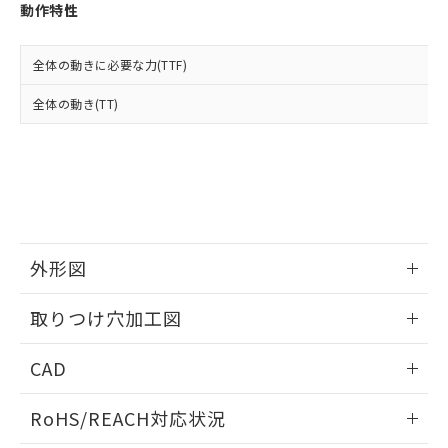
登録された部品リストについて、当社
動作特性
および当社の共同利用者が、当社の製
下記の非含有証明書をダウンロードするこ
品・サービスに関するお客様との取
とができます。
合意する
キャンセル
引・商談に必要な範囲で利用すること
全体の動きに必要な力(TTF)
をご了承ください。
EU RoHS指令（10物質）の非含有証明書
全体の動き(TT)
※当社の共同利用者とは、
"個人情報
51物質の非含有証明書（当社基準）
の共同利用に関して"
の「1.共同利
※本証明書は発行日時点で非含有を証明す
用者の範囲」に記載されている法人を
るもので、過去に遡って非含有を証明する
指します。
ものではありません。
また、RoHS指令のフタル酸エステル類４
物質の対応では、対応完了までの期間は出
荷製品に未対応品が混在することから備考
外形図
欄に対応日を記載しておりました。
既に当社にて対応品への在庫切替を完了
情報更新：2026/05/21
していることから、特段のことがない限
取りつけ穴加工図
り、2022年1月12日より割愛しておりま
す。
情報更新：2026/05/21
CAD
ログイン/会員登録いただくと、CADデータをダウンロー
RoHS/REACH対応状況
ドすることができます。