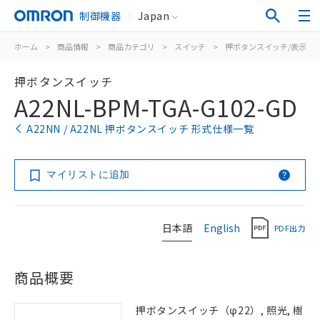
制御機器
Japan
ホーム
>
商品情報
>
商品カテゴリ
>
スイッチ
>
押ボタンスイッチ/表示灯
押ボタンスイッチ
A22NL-BPM-TGA-G102-GD
A22NN / A22NL 押ボタンスイッチ 形式仕様一覧
マイリストに追加
日本語
English
PDF出力
商品概要
押ボタンスイッチ（φ22）, 照光, 樹