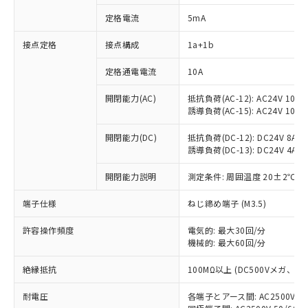
定格電流
5mA
接点定格
接点構成
1a+1b
※1 対応状況
定格通電電流
10A
対応済み：EU RoHS指令（10物質）の
非含有に対応した製品が提供可能な商品で
開閉能力(AC)
抵抗負荷(AC-12): AC24V 10A/A
す。
誘導負荷(AC-15): AC24V 10A/AC
対応予定：EU RoHS指令（10物質）の非含
ご利用条件
有に対応した製品に切り替える予定のある
開閉能力(DC)
抵抗負荷(DC-12): DC24V 8A/DC
商品です。
誘導負荷(DC-13): DC24V 4A/DC
対応予定なし：EU RoHS指令（10物質）の
以下の条件をお読みいただき、同意のうえ
開閉能力説明
測定条件: 周囲温度 20±2℃、
非含有に非対応の商品で、対応品を出す予
ご利用ください。
定はありません。
端子仕様
ねじ締め端子 (M3.5)
調査・確認中：EU RoHS指令（10物質）の
本サービスは、当社制御機器事業取扱
※1 中国RoHS○×表
非含有の対応状況を調査中または確認中の
商品の当社在庫状況および標準価格
許容操作頻度
電気的: 最大30回/分
商品です。
(税抜)を提供させていただくもので
機械的: 最大60回/分
「○」：最大均質材料含有率が中国RoHSの
非該当品：ライセンス料など無形物で、有
す。
基準値以下であることを示します。
害物質有無と関係のない商品です。
絶縁抵抗
100MΩ以上 (DC500Vメガ、
当社制御機器事業取扱商品の中には、
「×」：最大均質材料含有率が中国RoHSの
仕入先様の事情により、非含有部品として
本サービスの対象外となる商品もある
基準値を超えていることを示します。
いたものが、含有品と判明した場合などや
当社は、これら貴社製品のうち、外国
耐電圧
各端子とアース間: AC2500V 50/
ことをご了承ください。
「－」：未確認です。当社販売部門へお問
むを得ず変更することがあります。