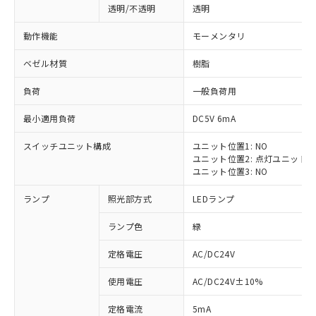
透明/不透明
透明
動作機能
モーメンタリ
ベゼル材質
樹脂
負荷
一般負荷用
最小適用負荷
DC5V 6mA
スイッチユニット構成
ユニット位置1: NO
ユニット位置2: 点灯ユニット
ユニット位置3: NO
ランプ
照光部方式
LEDランプ
ランプ色
緑
定格電圧
AC/DC24V
※1 対応状況
使用電圧
AC/DC24V±10%
定格電流
5mA
対応済み：EU RoHS指令（10物質）の