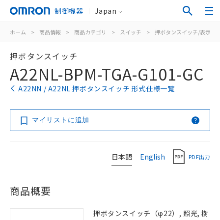
制御機器
Japan
ホーム
>
商品情報
>
商品カテゴリ
>
スイッチ
>
押ボタンスイッチ/表示灯
押ボタンスイッチ
A22NL-BPM-TGA-G101-GC
A22NN / A22NL 押ボタンスイッチ 形式仕様一覧
マイリストに追加
日本語
English
PDF出力
商品概要
押ボタンスイッチ（φ22）, 照光, 樹