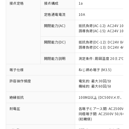
非含有に対応した製品が提供可能な商品で
接点定格
接点構成
1a
す。
対応予定：EU RoHS指令（10物質）の非含
定格通電電流
10A
ご利用条件
有に対応した製品に切り替える予定のある
商品です。
開閉能力(AC)
抵抗負荷(AC-12): AC24V 10A/A
誘導負荷(AC-15): AC24V 10A/AC
対応予定なし：EU RoHS指令（10物質）の
以下の条件をお読みいただき、同意のうえ
非含有に非対応の商品で、対応品を出す予
ご利用ください。
開閉能力(DC)
抵抗負荷(DC-12): DC24V 8A/DC
定はありません。
誘導負荷(DC-13): DC24V 4A/DC
調査・確認中：EU RoHS指令（10物質）の
本サービスは、当社制御機器事業取扱
※1 中国RoHS○×表
非含有の対応状況を調査中または確認中の
商品の当社在庫状況および標準価格
開閉能力説明
測定条件: 周囲温度 20±2℃、
商品です。
(税抜)を提供させていただくもので
「○」：最大均質材料含有率が中国RoHSの
非該当品：ライセンス料など無形物で、有
端子仕様
ねじ締め端子 (M3.5)
す。
基準値以下であることを示します。
害物質有無と関係のない商品です。
当社制御機器事業取扱商品の中には、
「×」：最大均質材料含有率が中国RoHSの
仕入先様の事情により、非含有部品として
許容操作頻度
電気的: 最大30回/分
本サービスの対象外となる商品もある
基準値を超えていることを示します。
いたものが、含有品と判明した場合などや
機械的: 最大60回/分
当社は、これら貴社製品のうち、外国
ことをご了承ください。
「－」：未確認です。当社販売部門へお問
むを得ず変更することがあります。
為替および外国貿易法に定める商品
在庫状況および標準価格照会結果は、
い合わせください。
絶縁抵抗
100MΩ以上 (DC500Vメガ、
（以下｢規制貨物等」という）を輸出
記載している更新日時点での社内デー
*EU RoHS指令（10物質）：
または国外への提供する場合は、日本
記
タに基づき作成されるものであり、閲
説明
耐電圧
鉛(Pb) 1000ppm以下、 水銀(Hg) 1000ppm以下、 カド
各端子とアース間: AC2500V 50/
*中国RoHS10物質の基準値 (GB/T26572)：
国政府の輸出許可(または役務取引許
号
覧された時点での実際の在庫および標
ミウム(Cd) 100ppm以下、
Pb(鉛) :1000ppm、 Hg(水銀) : 1000ppm、 Cd(カドミウ
同極端子間: AC2500V 50/60
可)を取得するなどの必要な手続きを
六価クロム(Cr(Ⅵ)) 1000ppm以下、ポリ臭化ビフェニル
ム) : 100ppm、
準価格とは異なる場合があることをご
(初期値)
類(PBB) 1000ppm以下、ポリ臭化ジフェニルエーテル類
Cr(Ⅵ)(六価クロム) : 1000ppm、 PBBs(ポリ臭化ビフェ
とります。
了承ください。
(PBDE) 1000ppm以下、フタル酸ビス(2-エチルヘキシ
○
一定数以上の在庫あり
ニル類) : 1000ppm、 PBDEs(ポリ臭化ジフェニルエーテ