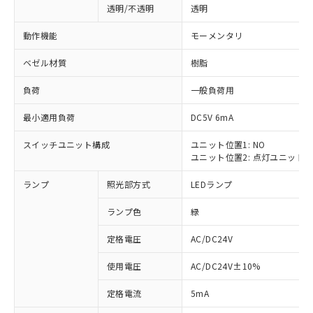
透明/不透明
透明
動作機能
モーメンタリ
ベゼル材質
樹脂
負荷
一般負荷用
最小適用負荷
DC5V 6mA
スイッチユニット構成
ユニット位置1: NO
ユニット位置2: 点灯ユニット
ランプ
照光部方式
LEDランプ
ランプ色
緑
定格電圧
AC/DC24V
使用電圧
AC/DC24V±10%
※1 対応状況
定格電流
5mA
対応済み：EU RoHS指令（10物質）の