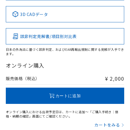
No
No
No
No
中国 RoHS表
※1 ※2
3D CADデータ
この製品の規格認証/適合状況ページへ
Pb
Hg
Cd
Cr(VI)
その他の認証はこちらのページからご検索ください
該非判定見解書/項目別対比表
X
O
O
O
日本の外為法に基づく該非判定、およびEAR再輸出規制に関する見解が入手でき
ます。
"対応済み"や非含有の記載がされた商品であっても、流通
在庫等で未対応品が混在する可能性があります。
オンライン購入
非含有品が必要な際は、弊社営業部門もしくは販売店へお
問い合わせください。
¥ 2,000
販売価格（税込）
この製品のRoHS/REACH対応状況ページへ
カートに追加
オンライン購入における出荷予定日は、カートに追加～「ご購入手続き：価
格・納期の確認」画面にてご確認ください。
カートをみる