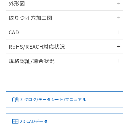
の共同利用に関して"
の「1.共同利
外形図
※本証明書は発行日時点で非含有を証明す
用者の範囲」に記載されている法人を
るもので、過去に遡って非含有を証明する
指します。
情報更新：2026/05/21
ものではありません。
取りつけ穴加工図
また、RoHS指令のフタル酸エステル類４
物質の対応では、対応完了までの期間は出
情報更新：2026/05/21
CAD
荷製品に未対応品が混在することから備考
欄に対応日を記載しておりました。
ログイン/会員登録いただくと、CADデータをダウンロー
RoHS/REACH対応状況
既に当社にて対応品への在庫切替を完了
ドすることができます。
していることから、特段のことがない限
情報更新：2026/7/29
り、2022年1月12日より割愛しておりま
規格認証/適合状況
す。
ログイン/会員登録
EU RoHS
注意事項・凡例
UL認証
CSA認証
CEマーキング
Yes
Yes
Yes
対応状況
対応予定月
※1
※2
ダウンロードデータをご利用いただく前に、以下を必ずお読
みください。
カタログ/データシート/マニュアル
対応済み
ソフトウェアの使用条件
LR型式承認
DNV型式承認
BV型式承認
KR型式承
（イギリス
（ノルウェー
（フランス
（韓国
船舶規格）
船舶規格）
船舶規格）
船舶規格
中国 RoHS
注意事項・凡例
2D CADデータ