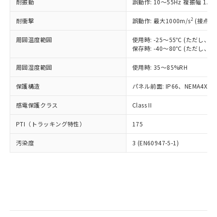
当社は規制貨物を破棄する場合は、完
耐振動
ル) (DEHP)(別名：DOP) 1000ppm以下、フタル酸ブチ
誤動作: 10～55Hz 複振幅 1.
正式な納期状況および標準価格はお客
ル類) : 1000ppm、
ルベンジル（BBP） 1000ppm以下、フタル酸ジブチル
全に破砕するなど、違法に輸出されな
DBP(フタル酸ジブチル) : 1000ppm、 DIBP(フタル酸ジ
様のお取引先、またはお客様担当のオ
（DBP） 1000ppm以下、フタル酸ジイソブチル
イソブチル) : 1000ppm、 BBP(フタル酸ブチルベンジ
△
一定数には満たないが在庫あり
いよう必要な手段を講じます。
2
耐衝撃
誤動作: 最大1000m/s
(接点開
ムロン制御機器販売店・当社販売員に
(DIBP) 1000ppm以下
ル) : 1000ppm、
当社は貴社製品を、核兵器、ミサイ
但し、RoHS指令で産業用監視および制御機器に対する
DEHP(フタル酸ビス(2-エチルヘキシル)) : 1000ppm
ご相談ください。
適用除外項目は除く。
周囲温度範囲
使用時: -25～55℃ (ただし
ル、化学兵器、生物兵器またはその他
－
在庫なし(最新の在庫状況につ
オムロン制御機器販売店や当社販売拠
フタル酸エステル類の４物質については閾値を超える意
保存時: -40～80℃ (ただし
武器並びにこれらの製造装置等に一切
いては、お客様のお取引先、ま
図的な使用がないことを確認しています。
点は「
販売ネットワーク
」をご確認
※2 環境保護使用期限
使用いたしません。
たはお客様担当のオムロン制御
ください。
周囲湿度範囲
使用時: 35～85%RH
当社は、貴社製品を第三者に販売する
機器販売店・当社販売員にご確
在庫状況および標準価格結果を当社の
※2 対応予定月
「ｅ」：有害物質（10物質）のすべてが基
場合は、上記1、2および3の内容を当
認ください)
事前の承諾なく第三者に漏洩または開
保護構造
パネル前面: IP66、NEMA4X, N
準値以下であることを示します。
該第三者に通知します。また当社は、
示しないようお願いします。
部品在庫の切り替え状況などにより、予定
「10」：通常の使用状況下において有害物
販売先および販売に係わる関係者が違
マイパーツ機能（部品リスト作成サー
感電保護クラス
Class II
空
受注生産機種、また在庫状況の
月が前後することがあります。
質が外部に漏えいし、環境に深刻な影響を
法に輸出するおそれがある場合は、取
ビス）をご利用いただくには、I-Web
白
情報を公開していない機種
及ぼさない年数を意味します。
り引きをいたしません。
PTI（トラッキング特性）
175
メンバーズにご登録されている必要が
「－」：未確認です。当社販売部門へお問
あります。
い合わせください。
汚染度
3 (EN60947-5-1)
お客様が当ウェブサイト上で当社にご
※3 非含有証明書ダウンロード
登録された部品リストについて、当社
および当社の共同利用者が、当社の製
下記の非含有証明書をダウンロードするこ
品・サービスに関するお客様との取
とができます。
合意する
キャンセル
引・商談に必要な範囲で利用すること
をご了承ください。
EU RoHS指令（10物質）の非含有証明書
※当社の共同利用者とは、
"個人情報
51物質の非含有証明書（当社基準）