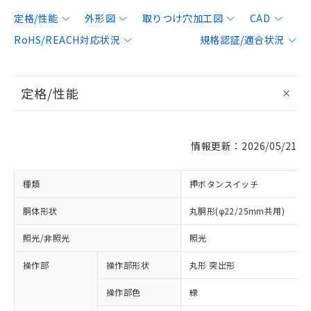
定格/性能
外形図
取りつけ穴加工図
CAD
RoHS/REACH対応状況
規格認証/適合状況
定格/性能
情報更新：2026/05/21
種類
押ボタンスイッチ
胴体形状
丸胴形(φ22/25mm共用)
照光/非照光
照光
操作部
操作部形状
丸形 突出形
操作部色
緑