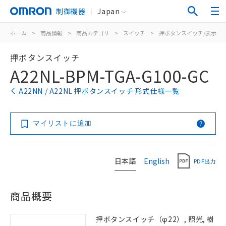
制御機器
Japan
ホーム
>
商品情報
>
商品カテゴリ
>
スイッチ
>
押ボタンスイッチ/表示灯
押ボタンスイッチ
A22NL-BPM-TGA-G100-GC
A22NN / A22NL 押ボタンスイッチ 形式仕様一覧
マイリストに追加
日本語
English
PDF出力
商品概要
押ボタンスイッチ（φ22）, 照光, 樹