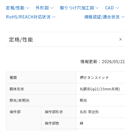
定格/性能
外形図
取りつけ穴加工図
CAD
RoHS/REACH対応状況
規格認証/適合状況
定格/性能
情報更新：2026/05/21
種類
押ボタンスイッチ
胴体形状
丸胴形(φ22/25mm共用)
照光/非照光
照光
操作部
操作部形状
丸形 突出形
操作部色
緑