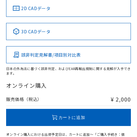
船舶規格）
船舶規格）
船舶規格）
船舶規格
中国 RoHS
注意事項・凡例
2D CADデータ
No
No
No
No
中国 RoHS表
※1 ※2
3D CADデータ
この製品の規格認証/適合状況ページへ
Pb
Hg
Cd
Cr(VI)
その他の認証はこちらのページからご検索ください
該非判定見解書/項目別対比表
O
O
O
O
日本の外為法に基づく該非判定、およびEAR再輸出規制に関する見解が入手でき
ます。
"対応済み"や非含有の記載がされた商品であっても、流通
在庫等で未対応品が混在する可能性があります。
オンライン購入
非含有品が必要な際は、弊社営業部門もしくは販売店へお
問い合わせください。
¥ 2,000
販売価格（税込）
この製品のRoHS/REACH対応状況ページへ
カートに追加
オンライン購入における出荷予定日は、カートに追加～「ご購入手続き：価