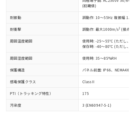
類(PBB) 1000ppm以下、ポリ臭化ジフェニルエーテル類
同極端子間: AC2500V 50/60
Cr(Ⅵ)(六価クロム) : 1000ppm、 PBBs(ポリ臭化ビフェ
とります。
了承ください。
(PBDE) 1000ppm以下、フタル酸ビス(2-エチルヘキシ
○
一定数以上の在庫あり
ニル類) : 1000ppm、 PBDEs(ポリ臭化ジフェニルエーテ
(初期値)
当社は規制貨物を破棄する場合は、完
ル) (DEHP)(別名：DOP) 1000ppm以下、フタル酸ブチ
正式な納期状況および標準価格はお客
ル類) : 1000ppm、
ルベンジル（BBP） 1000ppm以下、フタル酸ジブチル
全に破砕するなど、違法に輸出されな
DBP(フタル酸ジブチル) : 1000ppm、 DIBP(フタル酸ジ
様のお取引先、またはお客様担当のオ
耐振動
誤動作: 10～55Hz 複振幅 1.
（DBP） 1000ppm以下、フタル酸ジイソブチル
イソブチル) : 1000ppm、 BBP(フタル酸ブチルベンジ
△
一定数には満たないが在庫あり
いよう必要な手段を講じます。
ムロン制御機器販売店・当社販売員に
(DIBP) 1000ppm以下
ル) : 1000ppm、
当社は貴社製品を、核兵器、ミサイ
但し、RoHS指令で産業用監視および制御機器に対する
DEHP(フタル酸ビス(2-エチルヘキシル)) : 1000ppm
ご相談ください。
2
耐衝撃
誤動作: 最大1000m/s
(接点開
適用除外項目は除く。
ル、化学兵器、生物兵器またはその他
－
在庫なし(最新の在庫状況につ
オムロン制御機器販売店や当社販売拠
フタル酸エステル類の４物質については閾値を超える意
武器並びにこれらの製造装置等に一切
いては、お客様のお取引先、ま
周囲温度範囲
図的な使用がないことを確認しています。
使用時: -25～55℃ (ただし
点は「
販売ネットワーク
」をご確認
※2 環境保護使用期限
使用いたしません。
保存時: -40～80℃ (ただし
たはお客様担当のオムロン制御
ください。
当社は、貴社製品を第三者に販売する
機器販売店・当社販売員にご確
在庫状況および標準価格結果を当社の
※2 対応予定月
「ｅ」：有害物質（10物質）のすべてが基
周囲湿度範囲
使用時: 35～85%RH
場合は、上記1、2および3の内容を当
認ください)
事前の承諾なく第三者に漏洩または開
準値以下であることを示します。
該第三者に通知します。また当社は、
示しないようお願いします。
保護構造
パネル前面: IP66、NEMA4X, N
部品在庫の切り替え状況などにより、予定
「10」：通常の使用状況下において有害物
販売先および販売に係わる関係者が違
マイパーツ機能（部品リスト作成サー
空
受注生産機種、また在庫状況の
月が前後することがあります。
質が外部に漏えいし、環境に深刻な影響を
法に輸出するおそれがある場合は、取
ビス）をご利用いただくには、I-Web
白
情報を公開していない機種
感電保護クラス
Class II
及ぼさない年数を意味します。
り引きをいたしません。
メンバーズにご登録されている必要が
「－」：未確認です。当社販売部門へお問
あります。
PTI（トラッキング特性）
175
い合わせください。
お客様が当ウェブサイト上で当社にご
※3 非含有証明書ダウンロード
登録された部品リストについて、当社
汚染度
3 (EN60947-5-1)
および当社の共同利用者が、当社の製
下記の非含有証明書をダウンロードするこ
品・サービスに関するお客様との取
とができます。
合意する
キャンセル
引・商談に必要な範囲で利用すること
をご了承ください。
EU RoHS指令（10物質）の非含有証明書