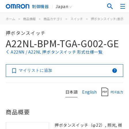
制御機器
Japan
ホーム
>
商品情報
>
商品カテゴリ
>
スイッチ
>
押ボタンスイッチ/表示灯
押ボタンスイッチ
A22NL-BPM-TGA-G002-GE
A22NN / A22NL 押ボタンスイッチ 形式仕様一覧
マイリストに追加
日本語
English
PDF出力
商品概要
押ボタンスイッチ（φ22）, 照光, 樹