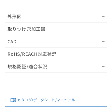
※当社の共同利用者とは、
"個人情報
51物質の非含有証明書（当社基準）
の共同利用に関して"
の「1.共同利
※本証明書は発行日時点で非含有を証明す
用者の範囲」に記載されている法人を
るもので、過去に遡って非含有を証明する
外形図
指します。
ものではありません。
情報更新：2026/05/21
また、RoHS指令のフタル酸エステル類４
取りつけ穴加工図
物質の対応では、対応完了までの期間は出
荷製品に未対応品が混在することから備考
情報更新：2026/05/21
CAD
欄に対応日を記載しておりました。
既に当社にて対応品への在庫切替を完了
ログイン/会員登録いただくと、CADデータをダウンロー
していることから、特段のことがない限
RoHS/REACH対応状況
ドすることができます。
り、2022年1月12日より割愛しておりま
す。
情報更新：2026/7/29
規格認証/適合状況
ログイン/会員登録
EU RoHS
注意事項・凡例
UL認証
CSA認証
CEマーキング
Yes
Yes
Yes
対応状況
対応予定月
※1
※2
ダウンロードデータをご利用いただく前に、以下を必ずお読
みください。
カタログ/データシート/マニュアル
対応済み
ソフトウェアの使用条件
LR型式承認
DNV型式承認
BV型式承認
KR型式承
（イギリス
（ノルウェー
（フランス
（韓国