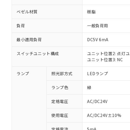
ベゼル材質
樹脂
負荷
一般負荷用
最小適用負荷
DC5V 6mA
スイッチユニット構成
ユニット位置2: 点灯
ユニット位置3: NC
ランプ
照光部方式
LEDランプ
※1 対応状況
ランプ色
緑
対応済み：EU
対応予定：EU R
対応予定なし：EU
定格電圧
AC/DC24V
調査・確認中：EU
ご利用条件
非該当品：ライセ
使用電圧
AC/DC24V±10%
※1 中国RoHS
仕入先様の事情に
があります。
以下の条件をお読
定格電流
5mA
「○」：最大均質