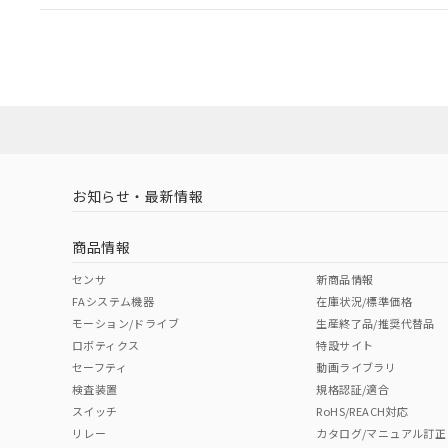
EU RoHS
注意事項・凡例
UL認証
CSA認証
CEマーキング
ダウンロードデータをご利用いただく前に、以下を必ずお読
Yes
Yes
Yes
対応状況
対応予定月
※1
※2
ソフトウェアの使用条件
対応済み
LR型式承認
DNV型式承認
BV型式承認
KR
（イギリス
（ノルウェー
（フランス
（
お知らせ・最新情報
中国 RoHS
注意事項・凡例
船舶規格）
船舶規格）
船舶規格）
船
商品情報
No
No
No
No
中国 RoHS表
※1 ※2
センサ
新商品情報
FAシステム機器
在庫状況/標準価格
Pb
Hg
Cd
Cr(V
モーション/ドライブ
生産終了品/推奨代替品
ロボティクス
特設サイト
セーフティ
動画ライブラリ
検査装置
規格認証/適合
X
O
O
O
スイッチ
RoHS/REACH対応
リレー
カタログ/マニュアル訂正