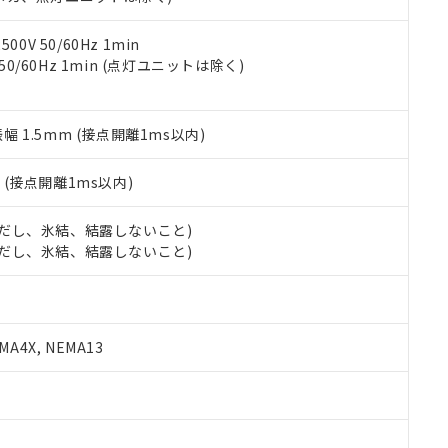
令のフタル酸エステル類４物質の対応では、対応完了までの期間は出
備考欄に対応日を記載しておりました。
品への在庫切替を完了していることから、特段のことがない限り、20
0V 50/60Hz 1min
す。
 50/60Hz 1min (点灯ユニットは除く)
振幅 1.5mm (接点開離1ms以内)
2
(接点開離1ms以内)
 (ただし、氷結、結露しないこと)
 (ただし、氷結、結露しないこと)
A4X, NEMA13