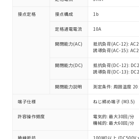
「×」：最大均質
本サービスは
当社は、これ
*EU RoHS指令（10物
「－」：未確認で
鉛(Pb) 1000ppm以下、
接点定格
接点構成
1b
くものです。
う）を輸出ま
記
説明
六価クロム(Cr(Ⅵ)) 1
当社制御機器
などの必要な
フタル酸ビス(2-エチルヘ
号
*中国RoHS10物質の基準値 
ル（DBP） 1000ppm
在庫状況およ
当社は規制貨
定格通電電流
10A
Pb(鉛) :1000ppm、 Hg
但し、RoHS指令で産
のであり、閲
ます。
Cr(Ⅵ)(六価クロム) : 
フタル酸エステル類の４
○
一定数以
DBP(フタル酸ジブチル) :
い。
当社は貴社製
開閉能力(AC)
抵抗負荷(AC-12): AC24
DEHP(フタル酸ビス(2-エ
正式な納期状
置等に一切使
誘導負荷(AC-15): AC24V
当社販売員に
※2 対応予定月
△
一定数に
当社は、貴社
オムロン制御
また当社は、
※2 環境保護使
開閉能力(DC)
抵抗負荷(DC-12): DC24
在庫状況およ
部品在庫の切り替
たしません。
－
在庫なし
誘導負荷(DC-13): DC24
す。
「ｅ」：有害物質
機器販売
マイパーツ機
「10」：通常の
ている必要が
開閉能力説明
測定条件: 周囲温度 2
味します。
空
受注生産
お客様が当ウ
※3 非含有証明
「－」：未確認で
白
が、当社の製
端子仕様
ねじ締め端子 (M3.5)
さい。
下記の非含有証明
※当社の共同
許容操作頻度
電気的: 最大30回/分
いる法人を指
EU RoHS指令（
機械的: 最大60回/分
51物質の非含有証
※本証明書は発行
絶縁抵抗
100MΩ以上 (DC5