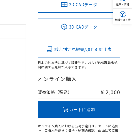
2D CADデータ
在庫・価格
無料テスト機
3D CADデータ
該非判定見解書/項目別対比表
日本の外為法に基づく該非判定、およびEAR再輸出規
制に関する見解が入手できます。
オンライン購入
¥ 2,000
販売価格（税込）
カートに追加
オンライン購入における出荷予定日は、カートに追加
～「ご購入手続き：価格・納期の確認」画面にてご確