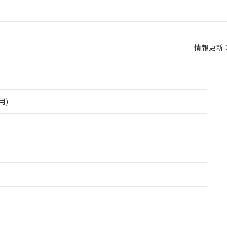
情報更新：2
用)