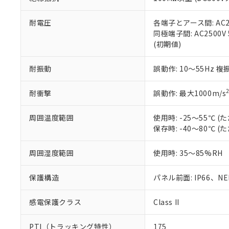
また、RoHS指
混在することから
既に当社にて対応
耐電圧
各端子とアース間: AC250
り割愛しておりま
同極端子間: AC2500V
(初期値)
耐振動
誤動作: 10～55Hz 複
耐衝撃
誤動作: 最大1000m/s
周囲温度範囲
使用時: -25～55℃
保存時: -40～80℃
周囲湿度範囲
使用時: 35～85%RH
保護構造
パネル前面: IP66、NEM
感電保護クラス
Class II
PTI（トラッキング特性）
175