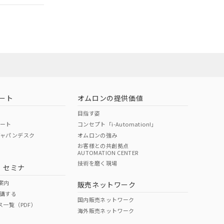
ート
オムロンの提供価値
目指す姿
ポート
コンセプト「i-Automation!」
ジャパンデスク
オムロンの強み
お客様との共創拠点
AUTOMATION CENTER
DIBP
BBP
DEHP
環境保護
技術を磨く現場
・セミナ
状況ページへ
使用期限
検索ください
案内
販売ネットワーク
講する
O
O
O
10
国内販売ネットワーク
ス一覧（PDF）
海外販売ネットワーク