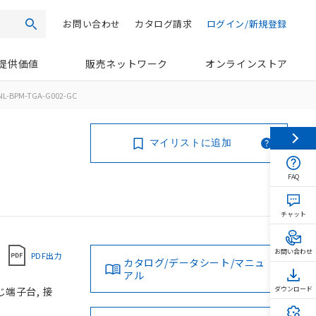
お問い合わせ
カタログ請求
ログイン/新規登録
検索
提供価値
販売ネットワーク
オンラインストア
NL-BPM-TGA-G002-GC
マイリストに追加
FAQ
チャット
お問い合わせ
PDF出力
カタログ/データシート/マニュ
アル
じ端子台, 接
ダウンロード