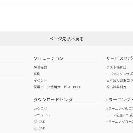
CCC認証
電波法
みください。
Yes
N/A
非含有証明書
※3
ページ先頭へ戻る
ダウンロードはこちら
型式承認
NK型式承認
ABS型式承認
韓国
（日本
（アメリカ
ソリューション
サービスサポ
舶規格）
船舶規格）
船舶規格）
解決提案
テスト機貸出
事例
ロボティクスサ
No
No
イベント
日本語相談窓口
現場データ活用サービスi-BELT
輸出該非判定
I)
PBBs
PBDEs
DBP
ダウンロードセンタ
eラーニング
この製品の規格認証/適合
その他の認証はこちらのページからご
カタログ
eラーニングのご
マニュアル
コースを選んで受
O
O
O
2D CAD
eラーニングコー
3D CAD