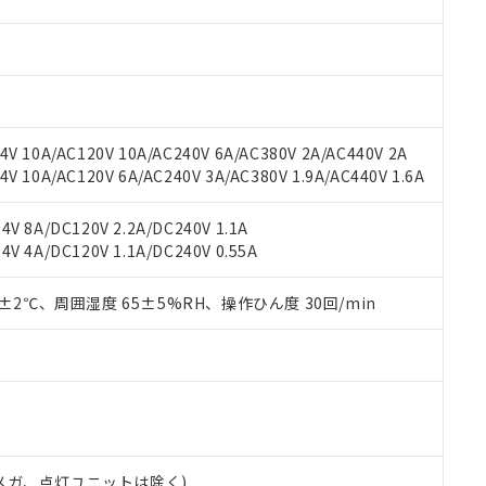
材料含有率が中国RoHSの基準値を超えていることを示します。
、当社制御機器事業取扱商品の当社在庫状況および標準価格(税抜)
ら貴社製品のうち、外国為替および外国貿易法に定める商品（以下｢
質）：
す。当社販売部門へお問い合わせください。
 水銀(Hg) 1000ppm以下、 カドミウム(Cd) 100ppm以下、
たは国外への提供する場合は、日本国政府の輸出許可(または役務取
000ppm以下、ポリ臭化ビフェニル類(PBB) 1000ppm以下、ポリ臭化ジフェニルエーテル類(P
事業取扱商品の中には、本サービスの対象外となる商品もあること
手続きをとります。
キシル) (DEHP)(別名：DOP) 1000ppm以下、フタル酸ブチルベンジル（BBP） 100
(GB/T26572)：
以下、フタル酸ジイソブチル (DIBP) 1000ppm以下
び標準価格照会結果は、記載している更新日時点での社内データに
物を破棄する場合は、完全に破砕するなど、違法に輸出されないよ
(水銀) : 1000ppm、 Cd(カドミウム) : 100ppm、
業用監視および制御機器に対する適用除外項目は除く。
覧された時点での実際の在庫および標準価格とは異なる場合がある
1000ppm、 PBBs(ポリ臭化ビフェニル類) : 1000ppm、 PBDEs(ポリ臭化ジフェニルエーテル類
物質については閾値を超える意図的な使用がないことを確認しています。
上の在庫あり
 1000ppm、 DIBP(フタル酸ジイソブチル) : 1000ppm、 BBP(フタル酸ブチルベンジル) :
品を、核兵器、ミサイル、化学兵器、生物兵器またはその他武器並
V 10A/AC120V 10A/AC240V 6A/AC380V 2A/AC440V 2A
チルヘキシル)) : 1000ppm
況および標準価格はお客様のお取引先、またはお客様担当のオムロ
用いたしません。
 10A/AC120V 6A/AC240V 3A/AC380V 1.9A/AC440V 1.6A
ご相談ください。
は満たないが在庫あり
製品を第三者に販売する場合は、上記1、2および3の内容を当該第
機器販売店や当社販売拠点は「
販売ネットワーク
」をご確認くだ
販売先および販売に係わる関係者が違法に輸出するおそれがある場
用期限
V 8A/DC120V 2.2A/DC240V 1.1A
び標準価格結果を当社の事前の承諾なく第三者に漏洩または開示し
え状況などにより、予定月が前後することがあります。
(最新の在庫状況については、お客様のお取引先、またはお客様担当
V 4A/DC120V 1.1A/DC240V 0.55A
（10物質）のすべてが基準値以下であることを示します。
店・当社販売員にご確認ください)
能（部品リスト作成サービス）をご利用いただくには、I-Webメン
使用状況下において有害物質が外部に漏えいし、環境に深刻な影響を
あります。
0±2℃、周囲湿度 65±5%RH、操作ひん度 30回/min
機種、また在庫状況の情報を公開していない機種
ェブサイト上で当社にご登録された部品リストについて、当社およ
書ダウンロード
す。当社販売部門へお問い合わせください。
品・サービスに関するお客様との取引・商談に必要な範囲で利用す
合意する
キャンセル
書をダウンロードすることができます。
利用者とは、
"個人情報の共同利用に関して"
の「1.共同利用者の
します。
10物質）の非含有証明書
明書（当社基準）
日時点で非含有を証明するもので、過去に遡って非含有を証明するも
00Vメガ、点灯ユニットは除く)