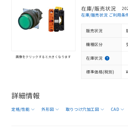
在庫/販売状況
20
在庫/販売状況 ご利用条
販売状況
機種区分
画像をクリックすると大きくなります
在庫状況
標準価格(税別)
詳細情報
定格/性能
外形図
取りつけ穴加工図
CAD