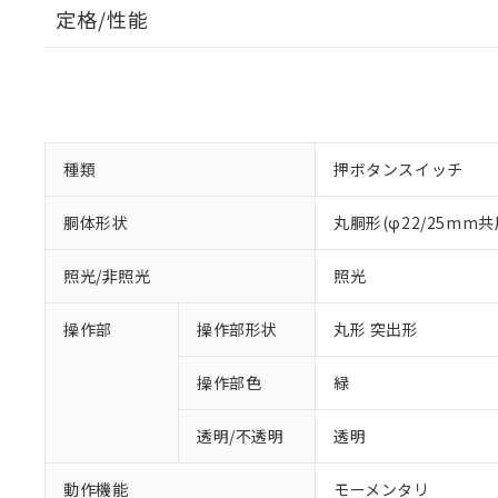
定格/性能
種類
押ボタンスイッチ
胴体形状
丸胴形(φ22/25mm共
照光/非照光
照光
操作部
操作部形状
丸形 突出形
操作部色
緑
透明/不透明
透明
動作機能
モーメンタリ