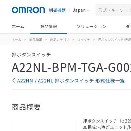
制御機器
Japan
ホーム
商品情報
ソリューション
ダ
ホーム
>
商品情報
>
商品カテゴリ
>
スイッチ
>
押ボタンスイッチ/表
押ボタンスイッチ
A22NL-BPM-TGA-G00
A22NN / A22NL 押ボタンスイッチ 形式仕様一覧
商品概要
押ボタンスイッチ（φ22）, 
点構成: -/点灯ユニット/NC