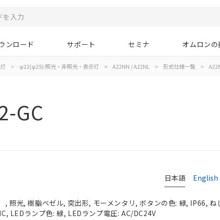
ウンロード
サポート
セミナ
オムロンの
示灯
>
φ22(φ25):照光・非照光・表示灯
>
A22NN / A22NL
>
形式仕様一覧
>
A22
2-GC
日本語
English
照光, 樹脂ベゼル, 突出形, モーメンタリ, ボタンの色: 緑, IP66, ね
, LEDランプ色: 緑, LEDランプ電圧: AC/DC24V