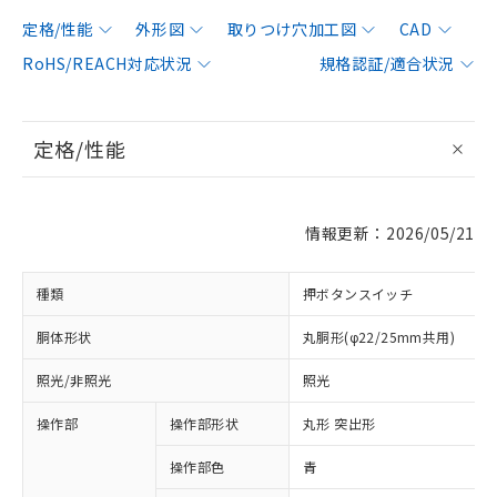
定格/性能
外形図
取りつけ穴加工図
CAD
RoHS/REACH対応状況
規格認証/適合状況
定格/性能
情報更新：2026/05/21
種類
押ボタンスイッチ
胴体形状
丸胴形(φ22/25mm共用)
照光/非照光
照光
操作部
操作部形状
丸形 突出形
操作部色
青