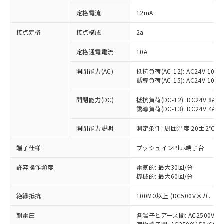
対応済み：EU RoHS指令（10物質）の
定格電流
12mA
非含有に対応した製品が提供可能な商品で
す。
接点定格
接点構成
2a
対応予定：EU RoHS指令（10物質）の非含
ご利用条件
有に対応した製品に切り替える予定のある
定格通電電流
10A
商品です。
対応予定なし：EU RoHS指令（10物質）の
開閉能力(AC)
抵抗負荷(AC-12): AC24V 10A/A
以下の条件をお読みいただき、同意のうえ
非含有に非対応の商品で、対応品を出す予
誘導負荷(AC-15): AC24V 10A/AC
ご利用ください。
定はありません。
調査・確認中：EU RoHS指令（10物質）の
開閉能力(DC)
抵抗負荷(DC-12): DC24V 8A/DC
本サービスは、当社制御機器事業取扱
※1 中国RoHS○×表
誘導負荷(DC-13): DC24V 4A/DC
非含有の対応状況を調査中または確認中の
商品の当社在庫状況および標準価格
商品です。
(税抜)を提供させていただくもので
開閉能力説明
測定条件: 周囲温度 20±2℃、
「○」：最大均質材料含有率が中国RoHSの
非該当品：ライセンス料など無形物で、有
す。
基準値以下であることを示します。
害物質有無と関係のない商品です。
当社制御機器事業取扱商品の中には、
端子仕様
プッシュインPlus端子台
「×」：最大均質材料含有率が中国RoHSの
仕入先様の事情により、非含有部品として
本サービスの対象外となる商品もある
基準値を超えていることを示します。
いたものが、含有品と判明した場合などや
当社は、これら貴社製品のうち、外国
ことをご了承ください。
許容操作頻度
電気的: 最大30回/分
「－」：未確認です。当社販売部門へお問
むを得ず変更することがあります。
為替および外国貿易法に定める商品
機械的: 最大60回/分
在庫状況および標準価格照会結果は、
い合わせください。
（以下｢規制貨物等」という）を輸出
記載している更新日時点での社内デー
*EU RoHS指令（10物質）：
または国外への提供する場合は、日本
絶縁抵抗
100MΩ以上 (DC500Vメガ、
記
タに基づき作成されるものであり、閲
説明
鉛(Pb) 1000ppm以下、 水銀(Hg) 1000ppm以下、 カド
*中国RoHS10物質の基準値 (GB/T26572)：
国政府の輸出許可(または役務取引許
号
覧された時点での実際の在庫および標
ミウム(Cd) 100ppm以下、
Pb(鉛) :1000ppm、 Hg(水銀) : 1000ppm、 Cd(カドミウ
耐電圧
各端子とアース間: AC2500V 50/
可)を取得するなどの必要な手続きを
六価クロム(Cr(Ⅵ)) 1000ppm以下、ポリ臭化ビフェニル
ム) : 100ppm、
準価格とは異なる場合があることをご