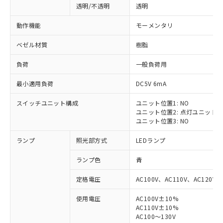
透明/不透明
透明
動作機能
モーメンタリ
ベゼル材質
樹脂
負荷
一般負荷用
最小適用負荷
DC5V 6mA
スイッチユニット構成
ユニット位置1: NO
ユニット位置2: 点灯ユニット
ユニット位置3: NO
ランプ
照光部方式
LEDランプ
ランプ色
青
定格電圧
AC100V、AC110V、AC120V
使用電圧
AC100V±10%
※1 対応状況
AC110V±10%
AC100～130V