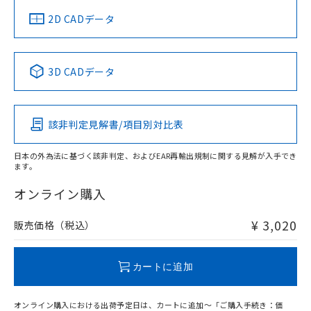
中国 RoHS
注意事項・凡例
2D CADデータ
中国 RoHS表
※1 ※2
3D CADデータ
Pb
Hg
Cd
Cr(VI)
該非判定見解書/項目別対比表
O
O
O
O
日本の外為法に基づく該非判定、およびEAR再輸出規制に関する見解が入手でき
ます。
"対応済み"や非含有の記載がされた商品であっても、流通
在庫等で未対応品が混在する可能性があります。
オンライン購入
非含有品が必要な際は、弊社営業部門もしくは販売店へお
問い合わせください。
¥ 3,020
販売価格（税込）
この製品のRoHS/REACH対応状況ページへ
カートに追加
オンライン購入における出荷予定日は、カートに追加～「ご購入手続き：価