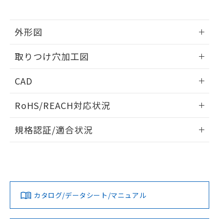
※当社の共同利用者とは、
"個人情報
51物質の非含有証明書（当社基準）
の共同利用に関して"
の「1.共同利
※本証明書は発行日時点で非含有を証明す
用者の範囲」に記載されている法人を
るもので、過去に遡って非含有を証明する
外形図
指します。
ものではありません。
情報更新：2026/05/21
また、RoHS指令のフタル酸エステル類４
取りつけ穴加工図
物質の対応では、対応完了までの期間は出
荷製品に未対応品が混在することから備考
情報更新：2026/05/21
CAD
欄に対応日を記載しておりました。
既に当社にて対応品への在庫切替を完了
ログイン/会員登録いただくと、CADデータをダウンロー
していることから、特段のことがない限
RoHS/REACH対応状況
ドすることができます。
り、2022年1月12日より割愛しておりま
す。
情報更新：2026/7/29
規格認証/適合状況
ログイン/会員登録
EU RoHS
注意事項・凡例
A22NL-BPM-TAA-P101-ADについての規格認証/適合状況に
ついては、「カスタマーサポートセンタ お客様相談室」また
は貴社担当オムロン営業員または販売店にお問い合わせくだ
対応状況
対応予定月
※1
※2
さい。
ダウンロードデータをご利用いただく前に、以下を必ずお読
みください。
カタログ/データシート/マニュアル
対応済み
ソフトウェアの使用条件
お問い合わせ