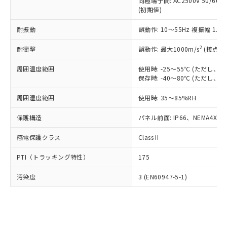
類(PBB) 1000ppm以下、ポリ臭化ジフェニルエーテル類
同極端子間: AC2500V 50/60
Cr(Ⅵ)(六価クロム) : 1000ppm、 PBBs(ポリ臭化ビフェ
とります。
了承ください。
(PBDE) 1000ppm以下、フタル酸ビス(2-エチルヘキシ
○
一定数以上の在庫あり
ニル類) : 1000ppm、 PBDEs(ポリ臭化ジフェニルエーテ
(初期値)
当社は規制貨物を破棄する場合は、完
ル) (DEHP)(別名：DOP) 1000ppm以下、フタル酸ブチ
正式な納期状況および標準価格はお客
ル類) : 1000ppm、
ルベンジル（BBP） 1000ppm以下、フタル酸ジブチル
全に破砕するなど、違法に輸出されな
DBP(フタル酸ジブチル) : 1000ppm、 DIBP(フタル酸ジ
様のお取引先、またはお客様担当のオ
耐振動
誤動作: 10～55Hz 複振幅 1.
（DBP） 1000ppm以下、フタル酸ジイソブチル
イソブチル) : 1000ppm、 BBP(フタル酸ブチルベンジ
△
一定数には満たないが在庫あり
いよう必要な手段を講じます。
ムロン制御機器販売店・当社販売員に
(DIBP) 1000ppm以下
ル) : 1000ppm、
当社は貴社製品を、核兵器、ミサイ
但し、RoHS指令で産業用監視および制御機器に対する
DEHP(フタル酸ビス(2-エチルヘキシル)) : 1000ppm
ご相談ください。
2
耐衝撃
誤動作: 最大1000m/s
(接点開
適用除外項目は除く。
ル、化学兵器、生物兵器またはその他
－
在庫なし(最新の在庫状況につ
オムロン制御機器販売店や当社販売拠
フタル酸エステル類の４物質については閾値を超える意
武器並びにこれらの製造装置等に一切
いては、お客様のお取引先、ま
周囲温度範囲
図的な使用がないことを確認しています。
使用時: -25～55℃ (ただし
点は「
販売ネットワーク
」をご確認
※2 環境保護使用期限
使用いたしません。
保存時: -40～80℃ (ただし
たはお客様担当のオムロン制御
ください。
当社は、貴社製品を第三者に販売する
機器販売店・当社販売員にご確
在庫状況および標準価格結果を当社の
※2 対応予定月
「ｅ」：有害物質（10物質）のすべてが基
周囲湿度範囲
使用時: 35～85%RH
場合は、上記1、2および3の内容を当
認ください)
事前の承諾なく第三者に漏洩または開
準値以下であることを示します。
該第三者に通知します。また当社は、
示しないようお願いします。
保護構造
パネル前面: IP66、NEMA4X, N
部品在庫の切り替え状況などにより、予定
「10」：通常の使用状況下において有害物
販売先および販売に係わる関係者が違
マイパーツ機能（部品リスト作成サー
空
受注生産機種、また在庫状況の
月が前後することがあります。
質が外部に漏えいし、環境に深刻な影響を
法に輸出するおそれがある場合は、取
ビス）をご利用いただくには、I-Web
白
情報を公開していない機種
感電保護クラス
Class II
及ぼさない年数を意味します。
り引きをいたしません。
メンバーズにご登録されている必要が
「－」：未確認です。当社販売部門へお問
あります。
PTI（トラッキング特性）
175
い合わせください。
お客様が当ウェブサイト上で当社にご
※3 非含有証明書ダウンロード
登録された部品リストについて、当社
汚染度
3 (EN60947-5-1)
および当社の共同利用者が、当社の製
下記の非含有証明書をダウンロードするこ
品・サービスに関するお客様との取
とができます。
合意する
キャンセル
引・商談に必要な範囲で利用すること
をご了承ください。
EU RoHS指令（10物質）の非含有証明書