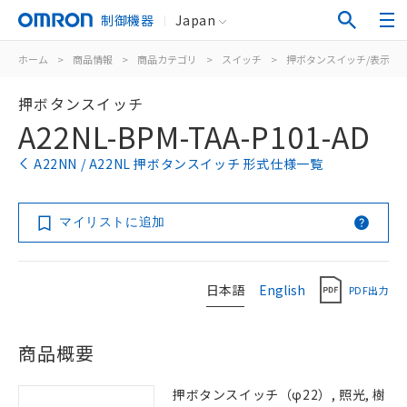
制御機器
Japan
ホーム
>
商品情報
>
商品カテゴリ
>
スイッチ
>
押ボタンスイッチ/表示灯
押ボタンスイッチ
A22NL-BPM-TAA-P101-AD
A22NN / A22NL 押ボタンスイッチ 形式仕様一覧
マイリストに追加
日本語
English
PDF出力
商品概要
押ボタンスイッチ（φ22）, 照光, 樹