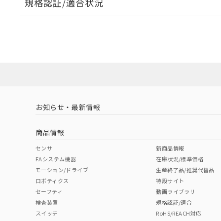
規格認証/適合状況
EU RoHS
注意事項・凡例
A22NL-BPM-TAA-P101-ABについての規格認証/適
業員または販売店にお問い合わせください。
ダウンロードデータをご利用いただく前に、以下を必ずお読
対応状況
対応予定月
※1
※2
ソフトウェアの使用条件
対応済み
お知らせ・最新情報
中国 RoHS
注意事項・凡例
商品情報
中国 RoHS表
※1 ※2
センサ
新商品情報
FAシステム機器
在庫状況/標準価格
Pb
Hg
Cd
Cr(V
モーション/ドライブ
生産終了品/推奨代替品
ロボティクス
特設サイト
セーフティ
動画ライブラリ
検査装置
規格認証/適合
X
O
O
O
スイッチ
RoHS/REACH対応