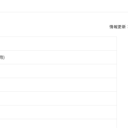
情報更新：2
用)