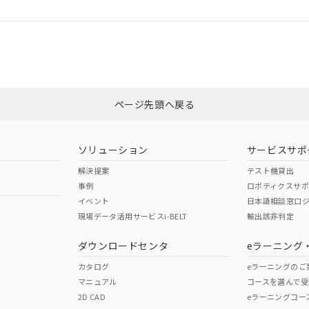
ログイン/会員登録
合状況については、「カスタマーサポートセンタ お客様相談室」または貴社
みください。
非含有証明書
※3
ページ先頭へ戻る
ダウンロードはこちら
ソリューション
サービスサポ
解決提案
テスト機貸出
事例
ロボティクスサ
イベント
日本語相談窓口
現場データ活用サービスi-BELT
輸出該非判定
I)
PBBs
PBDEs
DBP
ダウンロードセンタ
eラーニング
カタログ
eラーニングのご
マニュアル
コースを選んで受
O
O
O
2D CAD
eラーニングコー