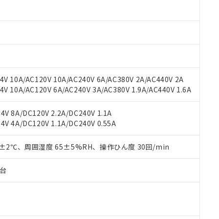
材料含有率が中国RoHSの基準値以下であることを示します。
材料含有率が中国RoHSの基準値を超えていることを示します。
、当社制御機器事業取扱商品の当社在庫状況および標準価格(税抜)
ら貴社製品のうち、外国為替および外国貿易法に定める商品（以下｢
質）：
す。当社販売部門へお問い合わせください。
 水銀(Hg) 1000ppm以下、 カドミウム(Cd) 100ppm以下、
たは国外への提供する場合は、日本国政府の輸出許可(または役務取
000ppm以下、ポリ臭化ビフェニル類(PBB) 1000ppm以下、ポリ臭化ジフェニルエーテル類(P
事業取扱商品の中には、本サービスの対象外となる商品もあること
手続きをとります。
キシル) (DEHP)(別名：DOP) 1000ppm以下、フタル酸ブチルベンジル（BBP） 100
(GB/T26572)：
以下、フタル酸ジイソブチル (DIBP) 1000ppm以下
び標準価格照会結果は、記載している更新日時点での社内データに
物を破棄する場合は、完全に破砕するなど、違法に輸出されないよ
(水銀) : 1000ppm、 Cd(カドミウム) : 100ppm、
業用監視および制御機器に対する適用除外項目は除く。
覧された時点での実際の在庫および標準価格とは異なる場合がある
1000ppm、 PBBs(ポリ臭化ビフェニル類) : 1000ppm、 PBDEs(ポリ臭化ジフェニルエーテル類
物質については閾値を超える意図的な使用がないことを確認しています。
上の在庫あり
 1000ppm、 DIBP(フタル酸ジイソブチル) : 1000ppm、 BBP(フタル酸ブチルベンジル) :
品を、核兵器、ミサイル、化学兵器、生物兵器またはその他武器並
チルヘキシル)) : 1000ppm
V 10A/AC120V 10A/AC240V 6A/AC380V 2A/AC440V 2A
況および標準価格はお客様のお取引先、またはお客様担当のオムロ
用いたしません。
 10A/AC120V 6A/AC240V 3A/AC380V 1.9A/AC440V 1.6A
ご相談ください。
は満たないが在庫あり
製品を第三者に販売する場合は、上記1、2および3の内容を当該第
機器販売店や当社販売拠点は「
販売ネットワーク
」をご確認くだ
販売先および販売に係わる関係者が違法に輸出するおそれがある場
用期限
び標準価格結果を当社の事前の承諾なく第三者に漏洩または開示し
え状況などにより、予定月が前後することがあります。
V 8A/DC120V 2.2A/DC240V 1.1A
(最新の在庫状況については、お客様のお取引先、またはお客様担当
V 4A/DC120V 1.1A/DC240V 0.55A
（10物質）のすべてが基準値以下であることを示します。
店・当社販売員にご確認ください)
能（部品リスト作成サービス）をご利用いただくには、I-Webメン
使用状況下において有害物質が外部に漏えいし、環境に深刻な影響を
あります。
0±2℃、周囲湿度 65±5%RH、操作ひん度 30回/min
機種、また在庫状況の情報を公開していない機種
ェブサイト上で当社にご登録された部品リストについて、当社およ
書ダウンロード
す。当社販売部門へお問い合わせください。
品・サービスに関するお客様との取引・商談に必要な範囲で利用す
合意する
キャンセル
子台
書をダウンロードすることができます。
利用者とは、
"個人情報の共同利用に関して"
の「1.共同利用者の
します。
10物質）の非含有証明書
明書（当社基準）
日時点で非含有を証明するもので、過去に遡って非含有を証明するも