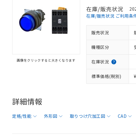
在庫/販売状況
20
在庫/販売状況 ご利用条
販売状況
機種区分
画像をクリックすると大きくなります
在庫状況
標準価格(税別)
詳細情報
定格/性能
外形図
取りつけ穴加工図
CAD