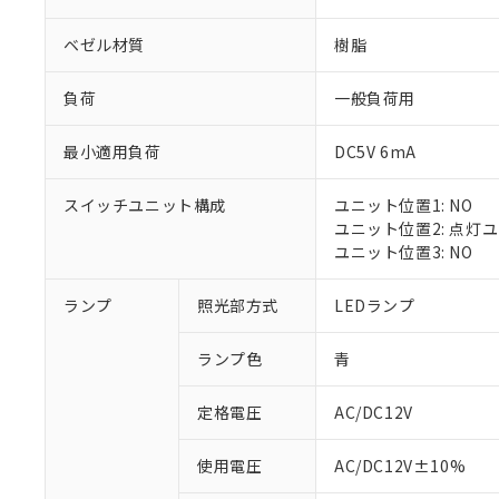
ベゼル材質
樹脂
負荷
一般負荷用
最小適用負荷
DC5V 6mA
スイッチユニット構成
ユニット位置1: NO
ユニット位置2: 点灯
ユニット位置3: NO
※1 対応状況
ランプ
照光部方式
LEDランプ
対応済み：EU
ランプ色
青
対応予定：EU R
対応予定なし：EU
定格電圧
AC/DC12V
調査・確認中：EU
ご利用条件
非該当品：ライセ
※1 中国RoHS
使用電圧
AC/DC12V±10%
仕入先様の事情に
があります。
以下の条件をお読