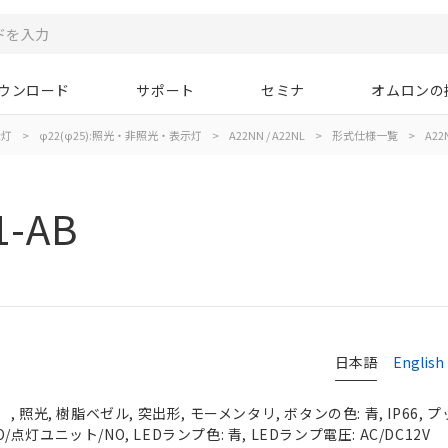
ウンロード
サポート
セミナ
オムロンの
示灯
>
φ22(φ25):照光・非照光・表示灯
>
A22NN / A22NL
>
形式仕様一覧
>
A22N
1-AB
日本語
English
 照光, 樹脂ベゼル, 突出形, モーメンタリ, ボタンの色: 青, IP66, 
O/点灯ユニット/NO, LEDランプ色: 青, LEDランプ電圧: AC/DC12V