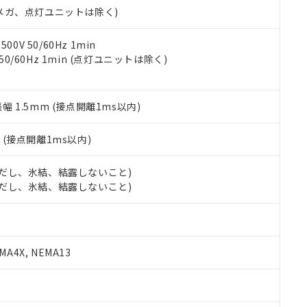
令のフタル酸エステル類４物質の対応では、対応完了までの期間は出
00Vメガ、点灯ユニットは除く)
備考欄に対応日を記載しておりました。
品への在庫切替を完了していることから、特段のことがない限り、20
0V 50/60Hz 1min
す。
 50/60Hz 1min (点灯ユニットは除く)
振幅 1.5mm (接点開離1ms以内)
2
(接点開離1ms以内)
 (ただし、氷結、結露しないこと)
 (ただし、氷結、結露しないこと)
A4X, NEMA13