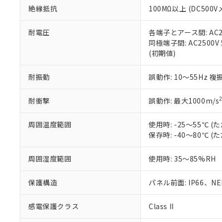
また、RoHS指
絶縁抵抗
100MΩ以上 (DC5
混在することから
既に当社にて対応
耐電圧
各端子とアース間: AC250
り割愛しておりま
同極端子間: AC2500V
(初期値)
耐振動
誤動作: 10～55Hz 複
耐衝撃
誤動作: 最大1000m/s
周囲温度範囲
使用時: -25～55℃
保存時: -40～80℃
周囲湿度範囲
使用時: 35～85%RH
保護構造
パネル前面: IP66、NEM
感電保護クラス
Class II