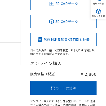
2D CADデータ
在庫・価格
無料テスト機
3D CADデータ
該非判定見解書/項目別対比表
日本の外為法に基づく該非判定、およびEAR再輸出規
制に関する見解が入手できます。
オンライン購入
¥ 2,860
販売価格（税込）
カートに追加
オンライン購入における出荷予定日は、カートに追加
～「ご購入手続き：価格・納期の確認」画面にてご確