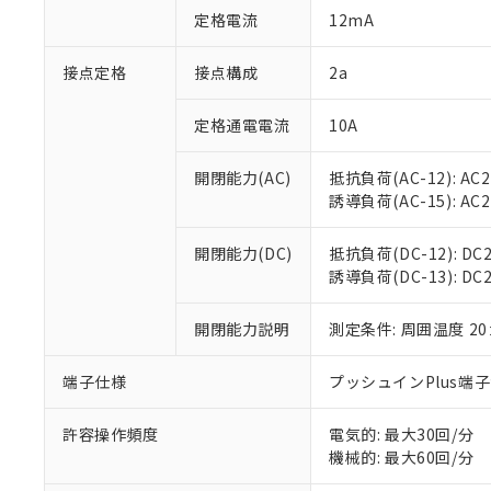
「○」：最大均質
定格電流
12mA
「×」：最大均質
本サービスは
当社は、これ
*EU RoHS指令（10物
「－」：未確認で
鉛(Pb) 1000ppm以下、
くものです。
う）を輸出ま
接点定格
接点構成
2a
記
説明
六価クロム(Cr(Ⅵ)) 1
当社制御機器
などの必要な
フタル酸ビス(2-エチルヘ
号
*中国RoHS10物質の基準値 
ル（DBP） 1000ppm
在庫状況およ
当社は規制貨
Pb(鉛) :1000ppm、 Hg
定格通電電流
10A
但し、RoHS指令で産
のであり、閲
ます。
Cr(Ⅵ)(六価クロム) : 
フタル酸エステル類の４
○
一定数以
DBP(フタル酸ジブチル) :
い。
当社は貴社製
DEHP(フタル酸ビス(2-エ
開閉能力(AC)
抵抗負荷(AC-12): AC24
正式な納期状
置等に一切使
誘導負荷(AC-15): AC24V
当社販売員に
※2 対応予定月
△
一定数に
当社は、貴社
オムロン制御
また当社は、
※2 環境保護使
在庫状況およ
部品在庫の切り替
たしません。
開閉能力(DC)
抵抗負荷(DC-12): DC24
－
在庫なし
す。
誘導負荷(DC-13): DC24
「ｅ」：有害物質
機器販売
マイパーツ機
「10」：通常の
ている必要が
味します。
開閉能力説明
測定条件: 周囲温度 2
空
受注生産
お客様が当ウ
※3 非含有証明
「－」：未確認で
白
が、当社の製
端子仕様
プッシュインPlus端
さい。
下記の非含有証明
※当社の共同
いる法人を指
許容操作頻度
電気的: 最大30回/分
EU RoHS指令（
機械的: 最大60回/分
51物質の非含有証
※本証明書は発行