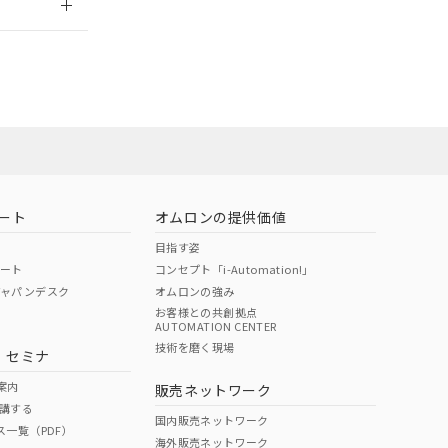
担当オムロン営
お問い合わせ
ート
オムロンの提供価値
目指す姿
ポート
コンセプト「i-Automation!」
ジャパンデスク
オムロンの強み
お客様との共創拠点
AUTOMATION CENTER
DIBP
BBP
DEHP
環境保護
技術を磨く現場
・セミナ
使用期限
案内
販売ネットワーク
講する
O
O
O
10
国内販売ネットワーク
ス一覧（PDF）
海外販売ネットワーク