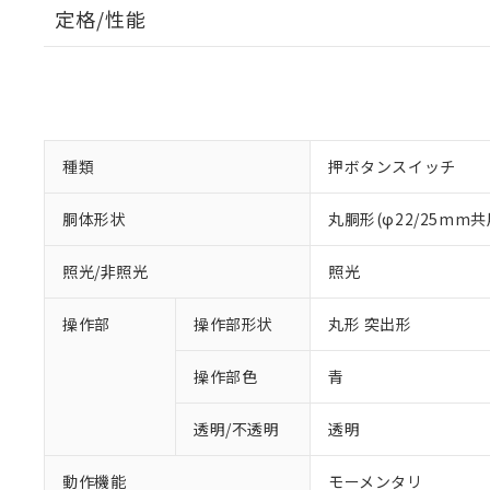
定格/性能
種類
押ボタンスイッチ
胴体形状
丸胴形(φ22/25mm共
照光/非照光
照光
操作部
操作部形状
丸形 突出形
操作部色
青
透明/不透明
透明
動作機能
モーメンタリ