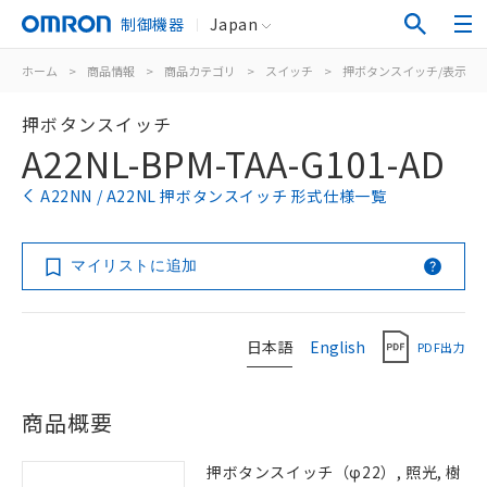
制御機器
Japan
ホーム
>
商品情報
>
商品カテゴリ
>
スイッチ
>
押ボタンスイッチ/表示灯
押ボタンスイッチ
A22NL-BPM-TAA-G101-AD
A22NN / A22NL 押ボタンスイッチ 形式仕様一覧
マイリストに追加
日本語
English
PDF出力
商品概要
押ボタンスイッチ（φ22）, 照光, 樹