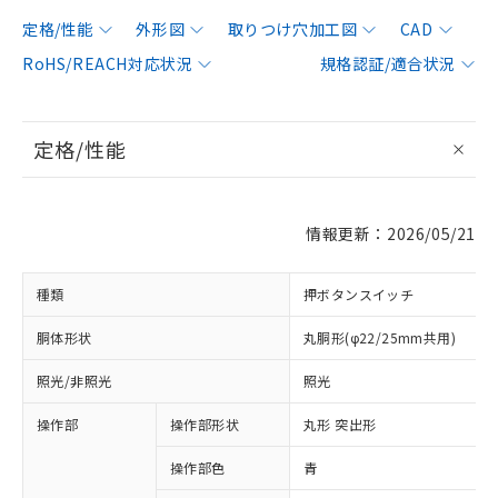
定格/性能
外形図
取りつけ穴加工図
CAD
RoHS/REACH対応状況
規格認証/適合状況
定格/性能
情報更新：2026/05/21
種類
押ボタンスイッチ
胴体形状
丸胴形(φ22/25mm共用)
照光/非照光
照光
操作部
操作部形状
丸形 突出形
操作部色
青