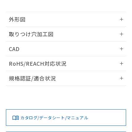
※当社の共同利用者とは、
"個人情報
51物質の非含有証明書（当社基準）
の共同利用に関して"
の「1.共同利
※本証明書は発行日時点で非含有を証明す
用者の範囲」に記載されている法人を
るもので、過去に遡って非含有を証明する
外形図
指します。
ものではありません。
情報更新：2026/05/21
また、RoHS指令のフタル酸エステル類４
取りつけ穴加工図
物質の対応では、対応完了までの期間は出
荷製品に未対応品が混在することから備考
情報更新：2026/05/21
CAD
欄に対応日を記載しておりました。
既に当社にて対応品への在庫切替を完了
ログイン/会員登録いただくと、CADデータをダウンロー
していることから、特段のことがない限
RoHS/REACH対応状況
ドすることができます。
り、2022年1月12日より割愛しておりま
す。
情報更新：2026/7/29
規格認証/適合状況
ログイン/会員登録
EU RoHS
注意事項・凡例
UL認証
CSA認証
CEマーキング
Yes
Yes
Yes
対応状況
対応予定月
※1
※2
ダウンロードデータをご利用いただく前に、以下を必ずお読
みください。
カタログ/データシート/マニュアル
対応済み
ソフトウェアの使用条件
LR型式承認
DNV型式承認
BV型式承認
KR型式承
（イギリス
（ノルウェー
（フランス
（韓国