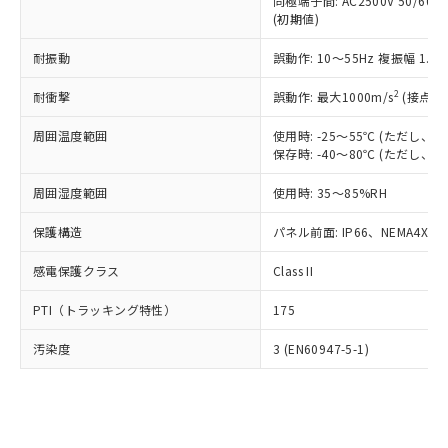
類(PBB) 1000ppm以下、ポリ臭化ジフェニルエーテル類
同極端子間: AC2500V 50/60
Cr(Ⅵ)(六価クロム) : 1000ppm、 PBBs(ポリ臭化ビフェ
とります。
了承ください。
(PBDE) 1000ppm以下、フタル酸ビス(2-エチルヘキシ
○
一定数以上の在庫あり
ニル類) : 1000ppm、 PBDEs(ポリ臭化ジフェニルエーテ
(初期値)
当社は規制貨物を破棄する場合は、完
ル) (DEHP)(別名：DOP) 1000ppm以下、フタル酸ブチ
正式な納期状況および標準価格はお客
ル類) : 1000ppm、
ルベンジル（BBP） 1000ppm以下、フタル酸ジブチル
全に破砕するなど、違法に輸出されな
DBP(フタル酸ジブチル) : 1000ppm、 DIBP(フタル酸ジ
様のお取引先、またはお客様担当のオ
耐振動
誤動作: 10～55Hz 複振幅 1.
（DBP） 1000ppm以下、フタル酸ジイソブチル
イソブチル) : 1000ppm、 BBP(フタル酸ブチルベンジ
△
一定数には満たないが在庫あり
いよう必要な手段を講じます。
ムロン制御機器販売店・当社販売員に
(DIBP) 1000ppm以下
ル) : 1000ppm、
当社は貴社製品を、核兵器、ミサイ
但し、RoHS指令で産業用監視および制御機器に対する
DEHP(フタル酸ビス(2-エチルヘキシル)) : 1000ppm
ご相談ください。
2
耐衝撃
誤動作: 最大1000m/s
(接点開
適用除外項目は除く。
ル、化学兵器、生物兵器またはその他
－
在庫なし(最新の在庫状況につ
オムロン制御機器販売店や当社販売拠
フタル酸エステル類の４物質については閾値を超える意
武器並びにこれらの製造装置等に一切
いては、お客様のお取引先、ま
周囲温度範囲
図的な使用がないことを確認しています。
使用時: -25～55℃ (ただし
点は「
販売ネットワーク
」をご確認
※2 環境保護使用期限
使用いたしません。
保存時: -40～80℃ (ただし
たはお客様担当のオムロン制御
ください。
当社は、貴社製品を第三者に販売する
機器販売店・当社販売員にご確
在庫状況および標準価格結果を当社の
※2 対応予定月
「ｅ」：有害物質（10物質）のすべてが基
周囲湿度範囲
使用時: 35～85%RH
場合は、上記1、2および3の内容を当
認ください)
事前の承諾なく第三者に漏洩または開
準値以下であることを示します。
該第三者に通知します。また当社は、
示しないようお願いします。
保護構造
パネル前面: IP66、NEMA4X, N
部品在庫の切り替え状況などにより、予定
「10」：通常の使用状況下において有害物
販売先および販売に係わる関係者が違
マイパーツ機能（部品リスト作成サー
空
受注生産機種、また在庫状況の
月が前後することがあります。
質が外部に漏えいし、環境に深刻な影響を
法に輸出するおそれがある場合は、取
ビス）をご利用いただくには、I-Web
白
情報を公開していない機種
感電保護クラス
Class II
及ぼさない年数を意味します。
り引きをいたしません。
メンバーズにご登録されている必要が
「－」：未確認です。当社販売部門へお問
あります。
PTI（トラッキング特性）
175
い合わせください。
お客様が当ウェブサイト上で当社にご
※3 非含有証明書ダウンロード
登録された部品リストについて、当社
汚染度
3 (EN60947-5-1)
および当社の共同利用者が、当社の製
下記の非含有証明書をダウンロードするこ
品・サービスに関するお客様との取
とができます。
合意する
キャンセル
引・商談に必要な範囲で利用すること
をご了承ください。
EU RoHS指令（10物質）の非含有証明書