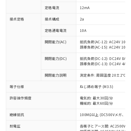
対応済み：EU RoHS指令（10物質）の
定格電流
12mA
非含有に対応した製品が提供可能な商品で
す。
接点定格
接点構成
2a
対応予定：EU RoHS指令（10物質）の非含
ご利用条件
有に対応した製品に切り替える予定のある
定格通電電流
10A
商品です。
対応予定なし：EU RoHS指令（10物質）の
開閉能力(AC)
抵抗負荷(AC-12): AC24V 10A/A
以下の条件をお読みいただき、同意のうえ
非含有に非対応の商品で、対応品を出す予
誘導負荷(AC-15): AC24V 10A/AC
ご利用ください。
定はありません。
調査・確認中：EU RoHS指令（10物質）の
開閉能力(DC)
抵抗負荷(DC-12): DC24V 8A/DC
本サービスは、当社制御機器事業取扱
※1 中国RoHS○×表
誘導負荷(DC-13): DC24V 4A/DC
非含有の対応状況を調査中または確認中の
商品の当社在庫状況および標準価格
商品です。
(税抜)を提供させていただくもので
開閉能力説明
測定条件: 周囲温度 20±2℃、
「○」：最大均質材料含有率が中国RoHSの
非該当品：ライセンス料など無形物で、有
す。
基準値以下であることを示します。
害物質有無と関係のない商品です。
当社制御機器事業取扱商品の中には、
端子仕様
ねじ締め端子 (M3.5)
「×」：最大均質材料含有率が中国RoHSの
仕入先様の事情により、非含有部品として
本サービスの対象外となる商品もある
基準値を超えていることを示します。
いたものが、含有品と判明した場合などや
当社は、これら貴社製品のうち、外国
ことをご了承ください。
許容操作頻度
電気的: 最大30回/分
「－」：未確認です。当社販売部門へお問
むを得ず変更することがあります。
為替および外国貿易法に定める商品
機械的: 最大60回/分
在庫状況および標準価格照会結果は、
い合わせください。
（以下｢規制貨物等」という）を輸出
記載している更新日時点での社内デー
*EU RoHS指令（10物質）：
または国外への提供する場合は、日本
絶縁抵抗
100MΩ以上 (DC500Vメガ、
記
タに基づき作成されるものであり、閲
説明
鉛(Pb) 1000ppm以下、 水銀(Hg) 1000ppm以下、 カド
*中国RoHS10物質の基準値 (GB/T26572)：
国政府の輸出許可(または役務取引許
号
覧された時点での実際の在庫および標
ミウム(Cd) 100ppm以下、
Pb(鉛) :1000ppm、 Hg(水銀) : 1000ppm、 Cd(カドミウ
耐電圧
各端子とアース間: AC2500V 50/
可)を取得するなどの必要な手続きを
六価クロム(Cr(Ⅵ)) 1000ppm以下、ポリ臭化ビフェニル
ム) : 100ppm、
準価格とは異なる場合があることをご