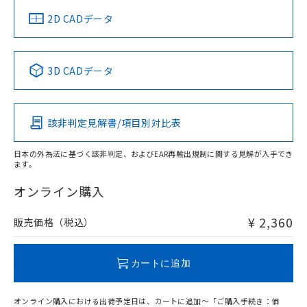
船舶規格）
船舶規格）
船舶規格）
船舶規格
中国 RoHS
注意事項・凡例
2D CADデータ
No
No
No
No
中国 RoHS表
※1 ※2
3D CADデータ
この製品の規格認証/適合状況ページへ
Pb
Hg
Cd
Cr(VI)
その他の認証はこちらのページからご検索ください
該非判定見解書/項目別対比表
O
O
O
O
日本の外為法に基づく該非判定、およびEAR再輸出規制に関する見解が入手でき
ます。
"対応済み"や非含有の記載がされた商品であっても、流通
在庫等で未対応品が混在する可能性があります。
オンライン購入
非含有品が必要な際は、弊社営業部門もしくは販売店へお
問い合わせください。
¥ 2,360
販売価格（税込）
この製品のRoHS/REACH対応状況ページへ
カートに追加
オンライン購入における出荷予定日は、カートに追加～「ご購入手続き：価