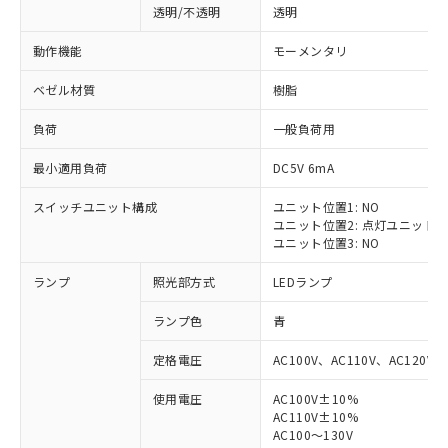
透明/不透明
透明
動作機能
モーメンタリ
ベゼル材質
樹脂
負荷
一般負荷用
最小適用負荷
DC5V 6mA
スイッチユニット構成
ユニット位置1: NO
ユニット位置2: 点灯ユニット
ユニット位置3: NO
ランプ
照光部方式
LEDランプ
ランプ色
青
定格電圧
AC100V、AC110V、AC120V
使用電圧
AC100V±10%
※1 対応状況
AC110V±10%
AC100～130V