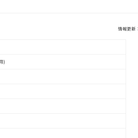
情報更新：2
用)