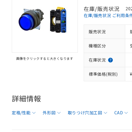
在庫/販売状況
20
在庫/販売状況 ご利用条
販売状況
機種区分
画像をクリックすると大きくなります
在庫状況
標準価格(税別)
詳細情報
定格/性能
外形図
取りつけ穴加工図
CAD