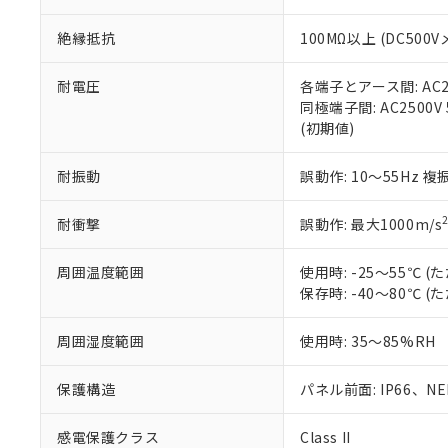
※本証明書は発行
また、RoHS指
絶縁抵抗
100MΩ以上 (DC5
混在することから
既に当社にて対応
り割愛しておりま
耐電圧
各端子とアース間: AC250
同極端子間: AC2500V
(初期値)
耐振動
誤動作: 10～55Hz 複
耐衝撃
誤動作: 最大1000m/s
周囲温度範囲
使用時: -25～55℃
保存時: -40～80℃
周囲湿度範囲
使用時: 35～85%RH
保護構造
パネル前面: IP66、NEM
感電保護クラス
Class II