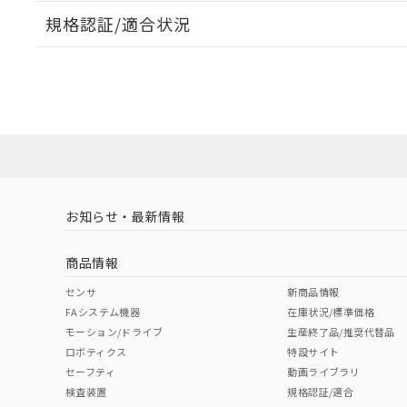
規格認証/適合状況
EU RoHS
注意事項・凡例
UL認証
CSA認証
CEマーキング
ダウンロードデータをご利用いただく前に、以下を必ずお読
Yes
Yes
Yes
対応状況
対応予定月
※1
※2
ソフトウェアの使用条件
対応済み
LR型式承認
DNV型式承認
BV型式承認
KR
（イギリス
（ノルウェー
（フランス
（
お知らせ・最新情報
中国 RoHS
注意事項・凡例
船舶規格）
船舶規格）
船舶規格）
船
商品情報
No
No
No
No
中国 RoHS表
※1 ※2
センサ
新商品情報
FAシステム機器
在庫状況/標準価格
Pb
Hg
Cd
Cr(V
モーション/ドライブ
生産終了品/推奨代替品
ロボティクス
特設サイト
セーフティ
動画ライブラリ
検査装置
規格認証/適合
O
O
O
O