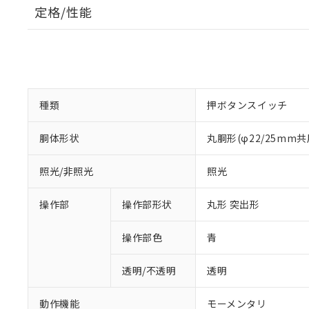
定格/性能
種類
押ボタンスイッチ
胴体形状
丸胴形(φ22/25mm共
照光/非照光
照光
操作部
操作部形状
丸形 突出形
操作部色
青
透明/不透明
透明
動作機能
モーメンタリ