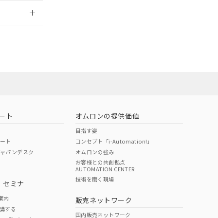
2026/7/29
ート
オムロンの提供価値
目指す姿
ポート
コンセプト「i-Automation!」
ジャパンデスク
オムロンの強み
お客様との共創拠点
AUTOMATION CENTER
DIBP
BBP
DEHP
環境保護
技術を磨く現場
・セミナ
状況ページへ
使用期限
検索ください
案内
販売ネットワーク
講する
O
O
O
e
国内販売ネットワーク