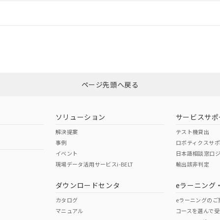
情報更新：
ログイン/会員登録
CCC認証
電波法
みください。
Yes
N/A
非含有証明書
※3
ページ先頭へ戻る
ダウンロードはこちら
型式承認
NK型式承認
ABS型式承認
韓国
（日本
（アメリカ
ソリューション
サービスサポ
舶規格）
船舶規格）
船舶規格）
解決提案
テスト機貸出
事例
ロボティクスサ
No
No
イベント
日本語相談窓口
現場データ活用サービスi-BELT
輸出該非判定
I)
PBBs
PBDEs
DBP
ダウンロードセンタ
eラーニング
この製品の規格認証/適合
その他の認証はこちらのページからご
カタログ
eラーニングのご
マニュアル
コースを選んで受
O
O
O