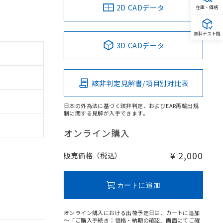
2D CADデータ
在庫・価格
無料テスト機
3D CADデータ
該非判定見解書/項目別対比表
日本の外為法に基づく該非判定、およびEAR再輸出規
制に関する見解が入手できます。
オンライン購入
¥ 2,000
販売価格（税込）
カートに追加
オンライン購入における出荷予定日は、カートに追加
～「ご購入手続き：価格・納期の確認」画面にてご確