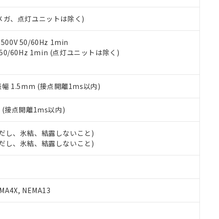
日時点で非含有を証明するもので、過去に遡って非含有を証明するも
令のフタル酸エステル類４物質の対応では、対応完了までの期間は出
00Vメガ、点灯ユニットは除く)
備考欄に対応日を記載しておりました。
品への在庫切替を完了していることから、特段のことがない限り、20
す。
0V 50/60Hz 1min
 50/60Hz 1min (点灯ユニットは除く)
振幅 1.5mm (接点開離1ms以内)
2
(接点開離1ms以内)
 (ただし、氷結、結露しないこと)
 (ただし、氷結、結露しないこと)
A4X, NEMA13