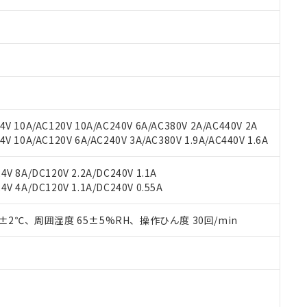
みいただき、同意のうえご利用ください。
材料含有率が中国RoHSの基準値以下であることを示します。
材料含有率が中国RoHSの基準値を超えていることを示します。
、当社制御機器事業取扱商品の当社在庫状況および標準価格(税抜)
ら貴社製品のうち、外国為替および外国貿易法に定める商品（以下｢
質）：
す。当社販売部門へお問い合わせください。
 水銀(Hg) 1000ppm以下、 カドミウム(Cd) 100ppm以下、
たは国外への提供する場合は、日本国政府の輸出許可(または役務取
000ppm以下、ポリ臭化ビフェニル類(PBB) 1000ppm以下、ポリ臭化ジフェニルエーテル類(P
事業取扱商品の中には、本サービスの対象外となる商品もあること
手続きをとります。
キシル) (DEHP)(別名：DOP) 1000ppm以下、フタル酸ブチルベンジル（BBP） 100
(GB/T26572)：
以下、フタル酸ジイソブチル (DIBP) 1000ppm以下
び標準価格照会結果は、記載している更新日時点での社内データに
物を破棄する場合は、完全に破砕するなど、違法に輸出されないよ
(水銀) : 1000ppm、 Cd(カドミウム) : 100ppm、
業用監視および制御機器に対する適用除外項目は除く。
覧された時点での実際の在庫および標準価格とは異なる場合がある
1000ppm、 PBBs(ポリ臭化ビフェニル類) : 1000ppm、 PBDEs(ポリ臭化ジフェニルエーテル類
物質については閾値を超える意図的な使用がないことを確認しています。
上の在庫あり
 1000ppm、 DIBP(フタル酸ジイソブチル) : 1000ppm、 BBP(フタル酸ブチルベンジル) :
品を、核兵器、ミサイル、化学兵器、生物兵器またはその他武器並
チルヘキシル)) : 1000ppm
況および標準価格はお客様のお取引先、またはお客様担当のオムロ
用いたしません。
V 10A/AC120V 10A/AC240V 6A/AC380V 2A/AC440V 2A
ご相談ください。
は満たないが在庫あり
製品を第三者に販売する場合は、上記1、2および3の内容を当該第
 10A/AC120V 6A/AC240V 3A/AC380V 1.9A/AC440V 1.6A
機器販売店や当社販売拠点は「
販売ネットワーク
」をご確認くだ
販売先および販売に係わる関係者が違法に輸出するおそれがある場
用期限
び標準価格結果を当社の事前の承諾なく第三者に漏洩または開示し
え状況などにより、予定月が前後することがあります。
(最新の在庫状況については、お客様のお取引先、またはお客様担当
V 8A/DC120V 2.2A/DC240V 1.1A
（10物質）のすべてが基準値以下であることを示します。
店・当社販売員にご確認ください)
V 4A/DC120V 1.1A/DC240V 0.55A
能（部品リスト作成サービス）をご利用いただくには、I-Webメン
使用状況下において有害物質が外部に漏えいし、環境に深刻な影響を
あります。
機種、また在庫状況の情報を公開していない機種
ェブサイト上で当社にご登録された部品リストについて、当社およ
0±2℃、周囲湿度 65±5%RH、操作ひん度 30回/min
書ダウンロード
す。当社販売部門へお問い合わせください。
品・サービスに関するお客様との取引・商談に必要な範囲で利用す
合意する
キャンセル
書をダウンロードすることができます。
利用者とは、
"個人情報の共同利用に関して"
の「1.共同利用者の
します。
10物質）の非含有証明書
明書（当社基準）