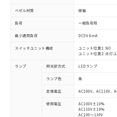
ベゼル材質
樹脂
負荷
一般負荷用
最小適用負荷
DC5V 6mA
スイッチユニット構成
ユニット位置1: NO
ユニット位置2: 点灯
ランプ
照光部方式
LEDランプ
※1 対応状況
ランプ色
青
対応済み：EU
対応予定：EU R
定格電圧
AC100V、AC110V、A
対応予定なし：EU
調査・確認中：EU
ご利用条件
使用電圧
AC100V±10%
非該当品：ライセ
AC110V±10%
※1 中国RoHS
仕入先様の事情に
AC100～130V