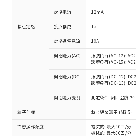
があります。
以下の条件をお読
「○」：最大均質
定格電流
12mA
「×」：最大均質
本サービスは
当社は、これ
*EU RoHS指令（10物
「－」：未確認で
鉛(Pb) 1000ppm以下、
くものです。
う）を輸出ま
記
説明
六価クロム(Cr(Ⅵ)) 1
接点定格
接点構成
1a
当社制御機器
などの必要な
フタル酸ビス(2-エチルヘ
号
*中国RoHS10物質の基準値 
ル（DBP） 1000ppm
在庫状況およ
当社は規制貨
Pb(鉛) :1000ppm、 Hg
但し、RoHS指令で産
のであり、閲
ます。
定格通電電流
10A
Cr(Ⅵ)(六価クロム) : 
フタル酸エステル類の４
○
一定数以
DBP(フタル酸ジブチル) :
い。
当社は貴社製
DEHP(フタル酸ビス(2-エ
正式な納期状
置等に一切使
開閉能力(AC)
抵抗負荷(AC-12): AC24
当社販売員に
※2 対応予定月
△
一定数に
当社は、貴社
誘導負荷(AC-15): AC24V
オムロン制御
また当社は、
※2 環境保護使
在庫状況およ
部品在庫の切り替
たしません。
－
在庫なし
開閉能力(DC)
抵抗負荷(DC-12): DC24
す。
「ｅ」：有害物質
機器販売
誘導負荷(DC-13): DC24
マイパーツ機
「10」：通常の
ている必要が
味します。
空
受注生産
お客様が当ウ
開閉能力説明
測定条件: 周囲温度 2
※3 非含有証明
「－」：未確認で
白
が、当社の製
さい。
下記の非含有証明
端子仕様
ねじ締め端子 (M3.5)
※当社の共同
いる法人を指
EU RoHS指令（
許容操作頻度
電気的: 最大30回/分
51物質の非含有証
機械的: 最大60回/分