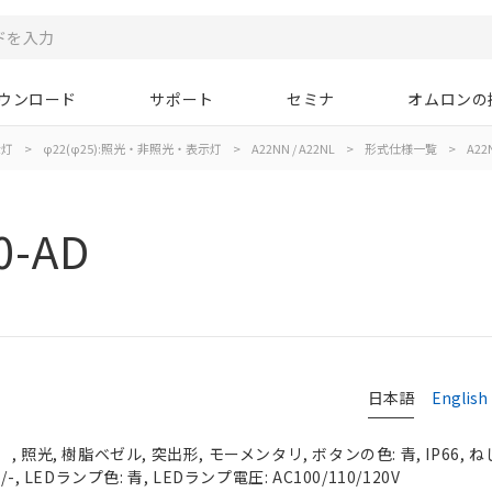
ウンロード
サポート
セミナ
オムロンの
示灯
>
φ22(φ25):照光・非照光・表示灯
>
A22NN / A22NL
>
形式仕様一覧
>
A22
0-AD
日本語
English
照光, 樹脂ベゼル, 突出形, モーメンタリ, ボタンの色: 青, IP66, ね
, LEDランプ色: 青, LEDランプ電圧: AC100/110/120V