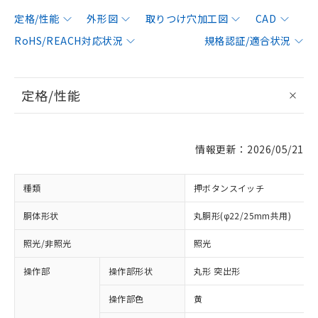
定格/性能
外形図
取りつけ穴加工図
CAD
RoHS/REACH対応状況
規格認証/適合状況
定格/性能
情報更新：2026/05/21
種類
押ボタンスイッチ
胴体形状
丸胴形(φ22/25mm共用)
照光/非照光
照光
操作部
操作部形状
丸形 突出形
操作部色
黄