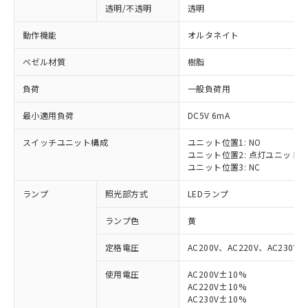
透明/不透明
透明
動作機能
オルタネイト
ベゼル材質
樹脂
負荷
一般負荷用
最小適用負荷
DC5V 6mA
スイッチユニット構成
ユニット位置1: NO
ユニット位置2: 点灯ユニット
ユニット位置3: NC
ランプ
照光部方式
LEDランプ
ランプ色
黄
定格電圧
AC200V、AC220V、AC230V、
使用電圧
AC200V±10%
AC220V±10%
AC230V±10%