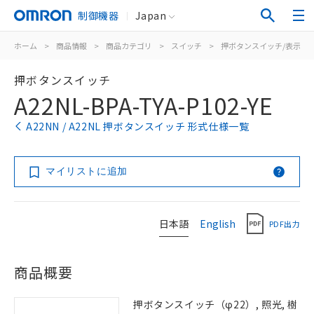
制御機器
Japan
ホーム
>
商品情報
>
商品カテゴリ
>
スイッチ
>
押ボタンスイッチ/表示灯
押ボタンスイッチ
A22NL-BPA-TYA-P102-YE
A22NN / A22NL 押ボタンスイッチ 形式仕様一覧
マイリストに追加
日本語
English
PDF出力
商品概要
押ボタンスイッチ（φ22）, 照光, 樹