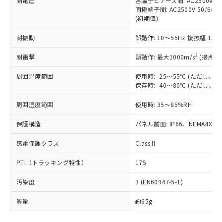
耐電圧
各端子とアース間: AC2500V 50/
「－」：未確認です。当社販売部門へお問
むを得ず変更することがあります。
為替および外国貿易法に定める商品
在庫状況および標準価格照会結果は、
同極端子間: AC2500V 50/60
い合わせください。
（以下｢規制貨物等」という）を輸出
(初期値)
記載している更新日時点での社内デー
*EU RoHS指令（10物質）：
または国外への提供する場合は、日本
記
タに基づき作成されるものであり、閲
説明
鉛(Pb) 1000ppm以下、 水銀(Hg) 1000ppm以下、 カド
*中国RoHS10物質の基準値 (GB/T26572)：
国政府の輸出許可(または役務取引許
耐振動
誤動作: 10～55Hz 複振幅 1.
号
覧された時点での実際の在庫および標
ミウム(Cd) 100ppm以下、
Pb(鉛) :1000ppm、 Hg(水銀) : 1000ppm、 Cd(カドミウ
可)を取得するなどの必要な手続きを
六価クロム(Cr(Ⅵ)) 1000ppm以下、ポリ臭化ビフェニル
ム) : 100ppm、
準価格とは異なる場合があることをご
類(PBB) 1000ppm以下、ポリ臭化ジフェニルエーテル類
2
Cr(Ⅵ)(六価クロム) : 1000ppm、 PBBs(ポリ臭化ビフェ
耐衝撃
誤動作: 最大1000m/s
(接点開
とります。
了承ください。
(PBDE) 1000ppm以下、フタル酸ビス(2-エチルヘキシ
○
一定数以上の在庫あり
ニル類) : 1000ppm、 PBDEs(ポリ臭化ジフェニルエーテ
当社は規制貨物を破棄する場合は、完
ル) (DEHP)(別名：DOP) 1000ppm以下、フタル酸ブチ
正式な納期状況および標準価格はお客
ル類) : 1000ppm、
周囲温度範囲
使用時: -25～55℃ (ただし
ルベンジル（BBP） 1000ppm以下、フタル酸ジブチル
全に破砕するなど、違法に輸出されな
DBP(フタル酸ジブチル) : 1000ppm、 DIBP(フタル酸ジ
様のお取引先、またはお客様担当のオ
（DBP） 1000ppm以下、フタル酸ジイソブチル
保存時: -40～80℃ (ただし
イソブチル) : 1000ppm、 BBP(フタル酸ブチルベンジ
△
一定数には満たないが在庫あり
いよう必要な手段を講じます。
ムロン制御機器販売店・当社販売員に
(DIBP) 1000ppm以下
ル) : 1000ppm、
当社は貴社製品を、核兵器、ミサイ
但し、RoHS指令で産業用監視および制御機器に対する
DEHP(フタル酸ビス(2-エチルヘキシル)) : 1000ppm
ご相談ください。
周囲湿度範囲
使用時: 35～85%RH
適用除外項目は除く。
ル、化学兵器、生物兵器またはその他
－
在庫なし(最新の在庫状況につ
オムロン制御機器販売店や当社販売拠
フタル酸エステル類の４物質については閾値を超える意
武器並びにこれらの製造装置等に一切
いては、お客様のお取引先、ま
図的な使用がないことを確認しています。
点は「
販売ネットワーク
」をご確認
保護構造
パネル前面: IP66、NEMA4X, N
※2 環境保護使用期限
使用いたしません。
たはお客様担当のオムロン制御
ください。
当社は、貴社製品を第三者に販売する
機器販売店・当社販売員にご確
感電保護クラス
Class II
在庫状況および標準価格結果を当社の
※2 対応予定月
「ｅ」：有害物質（10物質）のすべてが基
場合は、上記1、2および3の内容を当
認ください)
事前の承諾なく第三者に漏洩または開
準値以下であることを示します。
該第三者に通知します。また当社は、
PTI（トラッキング特性）
175
示しないようお願いします。
部品在庫の切り替え状況などにより、予定
「10」：通常の使用状況下において有害物
販売先および販売に係わる関係者が違
マイパーツ機能（部品リスト作成サー
空
受注生産機種、また在庫状況の
月が前後することがあります。
質が外部に漏えいし、環境に深刻な影響を
汚染度
3 (EN60947-5-1)
法に輸出するおそれがある場合は、取
ビス）をご利用いただくには、I-Web
白
情報を公開していない機種
及ぼさない年数を意味します。
り引きをいたしません。
メンバーズにご登録されている必要が
質量
約65g
「－」：未確認です。当社販売部門へお問
あります。
い合わせください。
お客様が当ウェブサイト上で当社にご