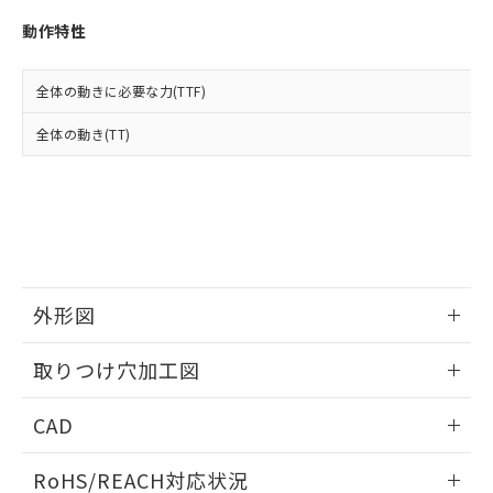
※3 非含有証明書ダウンロード
登録された部品リストについて、当社
動作特性
および当社の共同利用者が、当社の製
下記の非含有証明書をダウンロードするこ
品・サービスに関するお客様との取
とができます。
合意する
キャンセル
引・商談に必要な範囲で利用すること
全体の動きに必要な力(TTF)
をご了承ください。
EU RoHS指令（10物質）の非含有証明書
※当社の共同利用者とは、
"個人情報
全体の動き(TT)
51物質の非含有証明書（当社基準）
の共同利用に関して"
の「1.共同利
※本証明書は発行日時点で非含有を証明す
用者の範囲」に記載されている法人を
るもので、過去に遡って非含有を証明する
指します。
ものではありません。
また、RoHS指令のフタル酸エステル類４
物質の対応では、対応完了までの期間は出
荷製品に未対応品が混在することから備考
欄に対応日を記載しておりました。
外形図
既に当社にて対応品への在庫切替を完了
していることから、特段のことがない限
情報更新：2026/05/21
取りつけ穴加工図
り、2022年1月12日より割愛しておりま
す。
情報更新：2026/05/21
CAD
ログイン/会員登録いただくと、CADデータをダウンロー
RoHS/REACH対応状況
ドすることができます。