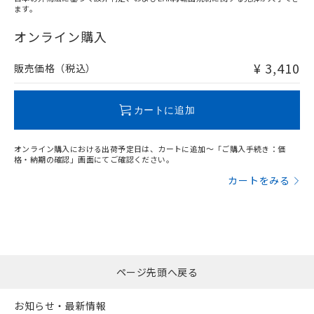
ます。
"対応済み"や非含有の記載がされた商品であっても、流通
在庫等で未対応品が混在する可能性があります。
オンライン購入
非含有品が必要な際は、弊社営業部門もしくは販売店へお
問い合わせください。
¥ 3,410
販売価格（税込）
この製品のRoHS/REACH対応状況ページへ
カートに追加
オンライン購入における出荷予定日は、カートに追加～「ご購入手続き：価
格・納期の確認」画面にてご確認ください。
カートをみる
ページ先頭へ戻る
お知らせ・最新情報