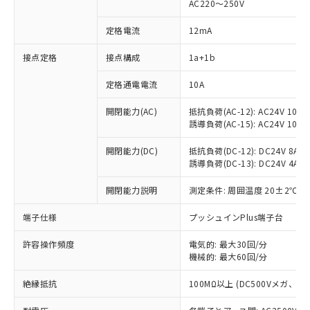
AC220～250V
定格電流
12mA
※1 対応状況
接点定格
接点構成
1a+1b
対応済み：EU RoHS指令（10物質）の
定格通電電流
10A
非含有に対応した製品が提供可能な商品で
開閉能力(AC)
抵抗負荷(AC-12): AC24V 10A/A
す。
誘導負荷(AC-15): AC24V 10A/AC
対応予定：EU RoHS指令（10物質）の非含
ご利用条件
有に対応した製品に切り替える予定のある
開閉能力(DC)
抵抗負荷(DC-12): DC24V 8A/DC
商品です。
誘導負荷(DC-13): DC24V 4A/DC
対応予定なし：EU RoHS指令（10物質）の
以下の条件をお読みいただき、同意のうえ
非含有に非対応の商品で、対応品を出す予
開閉能力説明
測定条件: 周囲温度 20±2℃、
ご利用ください。
定はありません。
調査・確認中：EU RoHS指令（10物質）の
端子仕様
プッシュインPlus端子台
本サービスは、当社制御機器事業取扱
※1 中国RoHS○×表
非含有の対応状況を調査中または確認中の
商品の当社在庫状況および標準価格
商品です。
許容操作頻度
電気的: 最大30回/分
(税抜)を提供させていただくもので
「○」：最大均質材料含有率が中国RoHSの
機械的: 最大60回/分
非該当品：ライセンス料など無形物で、有
す。
基準値以下であることを示します。
害物質有無と関係のない商品です。
当社制御機器事業取扱商品の中には、
絶縁抵抗
100MΩ以上 (DC500Vメガ、
「×」：最大均質材料含有率が中国RoHSの
仕入先様の事情により、非含有部品として
本サービスの対象外となる商品もある
基準値を超えていることを示します。
いたものが、含有品と判明した場合などや
当社は、これら貴社製品のうち、外国
ことをご了承ください。