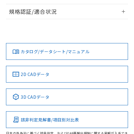
情報更新：2026/7/29
規格認証/適合状況
ログイン/会員登録
EU RoHS
注意事項・凡例
A22NL-BPA-TYA-P102-YEについての規格認証/適合状況につ
いては、「カスタマーサポートセンタ お客様相談室」または
貴社担当オムロン営業員または販売店にお問い合わせくださ
対応状況
対応予定月
※1
※2
い。
ダウンロードデータをご利用いただく前に、以下を必ずお読
みください。
カタログ/データシート/マニュアル
対応済み
ソフトウェアの使用条件
お問い合わせ
中国 RoHS
注意事項・凡例
2D CADデータ
中国 RoHS表
※1 ※2
3D CADデータ
Pb
Hg
Cd
Cr(VI)
該非判定見解書/項目別対比表
O
O
O
O
日本の外為法に基づく該非判定、およびEAR再輸出規制に関する見解が入手でき