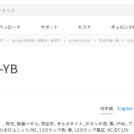
ウンロード
サポート
セミナ
オムロンの
示灯
>
φ22(φ25):照光・非照光・表示灯
>
A22NN / A22NL
>
形式仕様一覧
>
A22N
-YB
日本語
English
 照光, 樹脂ベゼル, 突出形, オルタネイト, ボタンの色: 黄, IP66,
O/点灯ユニット/NC, LEDランプ色: 黄, LEDランプ電圧: AC/DC12V