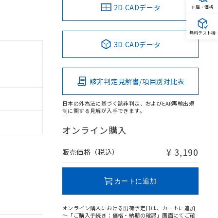
2D CADデータ
在庫・価格
無料テスト機
3D CADデータ
該非判定見解書/項目別対比表
日本の外為法に基づく該非判定、およびEAR再輸出規
制に関する見解が入手できます。
オンライン購入
¥ 3,190
販売価格（税込）
カートに追加
オンライン購入における出荷予定日は、カートに追加
～「ご購入手続き：価格・納期の確認」画面にてご確