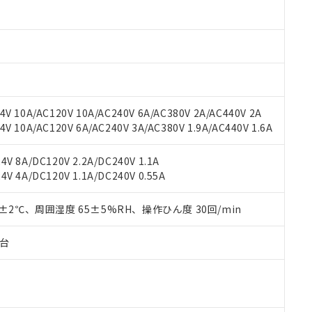
oHS指令（10物質）の非含有に対応した製品に切り替える予定のある
 RoHS指令（10物質）の非含有に非対応の商品で、対応品を出す予
 RoHS指令（10物質）の非含有の対応状況を調査中または確認中の
ンス料など無形物で、有害物質有無と関係のない商品です。
○×表
より、非含有部品としていたものが、含有品と判明した場合などやむ
みいただき、同意のうえご利用ください。
材料含有率が中国RoHSの基準値以下であることを示します。
材料含有率が中国RoHSの基準値を超えていることを示します。
、当社制御機器事業取扱商品の当社在庫状況および標準価格(税抜)
ら貴社製品のうち、外国為替および外国貿易法に定める商品（以下｢
質）：
V 10A/AC120V 10A/AC240V 6A/AC380V 2A/AC440V 2A
す。当社販売部門へお問い合わせください。
 水銀(Hg) 1000ppm以下、 カドミウム(Cd) 100ppm以下、
たは国外への提供する場合は、日本国政府の輸出許可(または役務取
 10A/AC120V 6A/AC240V 3A/AC380V 1.9A/AC440V 1.6A
000ppm以下、ポリ臭化ビフェニル類(PBB) 1000ppm以下、ポリ臭化ジフェニルエーテル類(P
事業取扱商品の中には、本サービスの対象外となる商品もあること
手続きをとります。
キシル) (DEHP)(別名：DOP) 1000ppm以下、フタル酸ブチルベンジル（BBP） 100
(GB/T26572)：
以下、フタル酸ジイソブチル (DIBP) 1000ppm以下
び標準価格照会結果は、記載している更新日時点での社内データに
物を破棄する場合は、完全に破砕するなど、違法に輸出されないよ
(水銀) : 1000ppm、 Cd(カドミウム) : 100ppm、
業用監視および制御機器に対する適用除外項目は除く。
V 8A/DC120V 2.2A/DC240V 1.1A
覧された時点での実際の在庫および標準価格とは異なる場合がある
1000ppm、 PBBs(ポリ臭化ビフェニル類) : 1000ppm、 PBDEs(ポリ臭化ジフェニルエーテル類
物質については閾値を超える意図的な使用がないことを確認しています。
V 4A/DC120V 1.1A/DC240V 0.55A
上の在庫あり
 1000ppm、 DIBP(フタル酸ジイソブチル) : 1000ppm、 BBP(フタル酸ブチルベンジル) :
品を、核兵器、ミサイル、化学兵器、生物兵器またはその他武器並
チルヘキシル)) : 1000ppm
況および標準価格はお客様のお取引先、またはお客様担当のオムロ
用いたしません。
ご相談ください。
0±2℃、周囲湿度 65±5%RH、操作ひん度 30回/min
は満たないが在庫あり
製品を第三者に販売する場合は、上記1、2および3の内容を当該第
機器販売店や当社販売拠点は「
販売ネットワーク
」をご確認くだ
販売先および販売に係わる関係者が違法に輸出するおそれがある場
用期限
び標準価格結果を当社の事前の承諾なく第三者に漏洩または開示し
え状況などにより、予定月が前後することがあります。
子台
(最新の在庫状況については、お客様のお取引先、またはお客様担当
（10物質）のすべてが基準値以下であることを示します。
店・当社販売員にご確認ください)
能（部品リスト作成サービス）をご利用いただくには、I-Webメン
使用状況下において有害物質が外部に漏えいし、環境に深刻な影響を
あります。
機種、また在庫状況の情報を公開していない機種
ェブサイト上で当社にご登録された部品リストについて、当社およ
書ダウンロード
す。当社販売部門へお問い合わせください。
品・サービスに関するお客様との取引・商談に必要な範囲で利用す