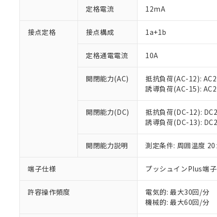
対応予定：EU R
定格電流
12mA
対応予定なし：EU
調査・確認中：EU
ご利用条件
接点定格
接点構成
1a+1b
非該当品：ライセ
※1 中国RoHS
仕入先様の事情に
があります。
定格通電電流
10A
以下の条件をお読
「○」：最大均質
「×」：最大均質
本サービスは
当社は、これ
*EU RoHS指令（10物
開閉能力(AC)
抵抗負荷(AC-12): AC24
「－」：未確認で
鉛(Pb) 1000ppm以下、
くものです。
う）を輸出ま
誘導負荷(AC-15): AC24V
記
説明
六価クロム(Cr(Ⅵ)) 1
当社制御機器
などの必要な
フタル酸ビス(2-エチルヘ
号
*中国RoHS10物質の基準値 
ル（DBP） 1000ppm
在庫状況およ
当社は規制貨
Pb(鉛) :1000ppm、 Hg
但し、RoHS指令で産
開閉能力(DC)
抵抗負荷(DC-12): DC24
のであり、閲
ます。
Cr(Ⅵ)(六価クロム) : 
フタル酸エステル類の４
誘導負荷(DC-13): DC24
○
一定数以
DBP(フタル酸ジブチル) :
い。
当社は貴社製
DEHP(フタル酸ビス(2-エ
正式な納期状
置等に一切使
当社販売員に
※2 対応予定月
開閉能力説明
測定条件: 周囲温度 2
△
一定数に
当社は、貴社
オムロン制御
また当社は、
※2 環境保護使
在庫状況およ
部品在庫の切り替
たしません。
端子仕様
プッシュインPlus端
－
在庫なし
す。
「ｅ」：有害物質
機器販売
マイパーツ機
「10」：通常の
許容操作頻度
電気的: 最大30回/分
ている必要が
味します。
機械的: 最大60回/分
空
受注生産
お客様が当ウ
※3 非含有証明
「－」：未確認で
白
が、当社の製