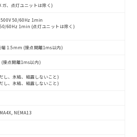
合意する
キャンセル
00Vメガ、点灯ユニットは除く)
書をダウンロードすることができます。
利用者とは、
"個人情報の共同利用に関して"
の「1.共同利用者の
します。
10物質）の非含有証明書
0V 50/60Hz 1min
明書（当社基準）
 50/60Hz 1min (点灯ユニットは除く)
日時点で非含有を証明するもので、過去に遡って非含有を証明するも
令のフタル酸エステル類４物質の対応では、対応完了までの期間は出
備考欄に対応日を記載しておりました。
振幅 1.5mm (接点開離1ms以内)
品への在庫切替を完了していることから、特段のことがない限り、20
す。
2
(接点開離1ms以内)
 (ただし、氷結、結露しないこと)
 (ただし、氷結、結露しないこと)
A4X, NEMA13