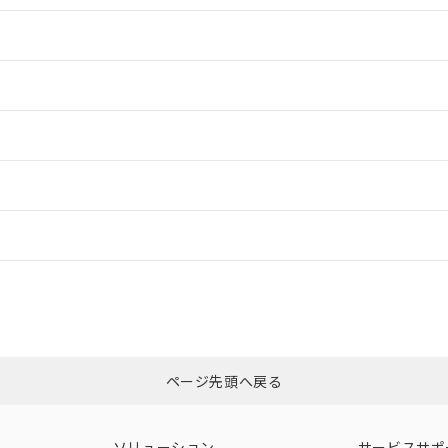
情報更新：2
情報更新：2
ードすることができます。
情報更新：
ログイン/会員登録
合状況については、「カスタマーサポートセンタ お客様相談室」または貴社
みください。
非含有証明書
※3
ページ先頭へ戻る
ダウンロードはこちら
ソリューション
サービスサポ