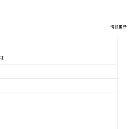
情報更新：2
用)