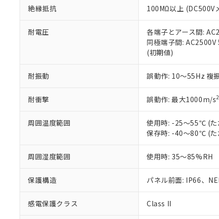
絶縁抵抗
100MΩ以上 (DC5
さい。
下記の非含有証明
※当社の共同
いる法人を指
EU RoHS指令（
耐電圧
各端子とアース間: AC250
51物質の非含有証
同極端子間: AC2500V
※本証明書は発行
(初期値)
また、RoHS指
混在することから
耐振動
誤動作: 10～55Hz 複
既に当社にて対応
り割愛しておりま
耐衝撃
誤動作: 最大1000m/s
周囲温度範囲
使用時: -25～55℃
保存時: -40～80℃
周囲湿度範囲
使用時: 35～85%RH
保護構造
パネル前面: IP66、NEM
感電保護クラス
Class II