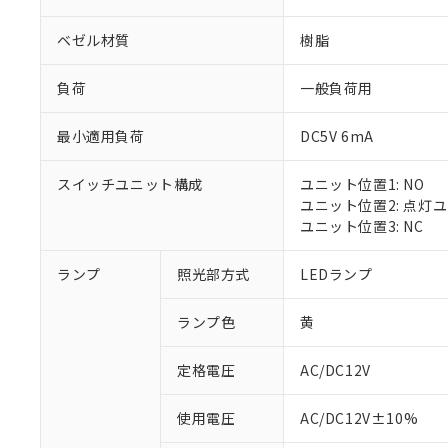
ベゼル材質
樹脂
負荷
一般負荷用
最小適用負荷
DC5V 6mA
スイッチユニット構成
ユニット位置1: NO
ユニット位置2: 点灯
ユニット位置3: NC
ランプ
照光部方式
LEDランプ
ランプ色
黄
定格電圧
AC/DC12V
※1 対応状況
使用電圧
AC/DC12V±10%
対応済み：EU