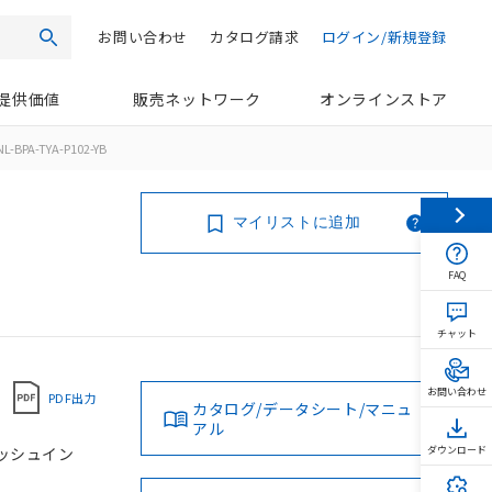
お問い合わせ
カタログ請求
ログイン/新規登録
検索
提供価値
販売ネットワーク
オンラインストア
L-BPA-TYA-P102-YB
マイリストに追加
FAQ
チャット
お問い合わせ
PDF出力
カタログ/データシート/マニュ
アル
 プッシュイン
ダウンロード