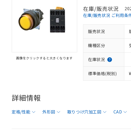
在庫/販売状況
20
在庫/販売状況 ご利用条
販売状況
機種区分
画像をクリックすると大きくなります
在庫状況
標準価格(税別)
詳細情報
定格/性能
外形図
取りつけ穴加工図
CAD