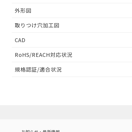
外形図
取りつけ穴加工図
CAD
ログイン/会員登録いただくと、CADデータをダウンロ
RoHS/REACH対応状況
規格認証/適合状況
EU RoHS
注意事項・凡例
A22NL-BPA-TYA-P102-YBについての規格認証/適
業員または販売店にお問い合わせください。
ダウンロードデータをご利用いただく前に、以下を必ずお読
対応状況
対応予定月
※1
※2
ソフトウェアの使用条件
対応済み
お知らせ・最新情報