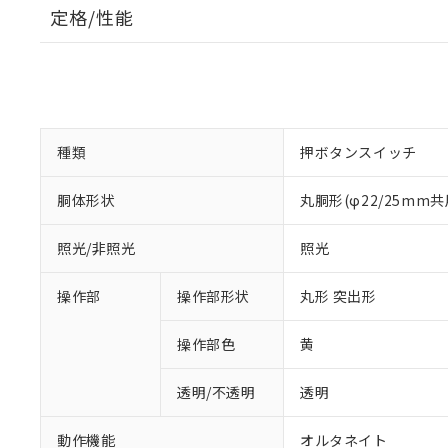
定格/性能
種類
押ボタンスイッチ
胴体形状
丸胴形(φ22/25mm共
照光/非照光
照光
操作部
操作部形状
丸形 突出形
操作部色
黄
透明/不透明
透明
動作機能
オルタネイト