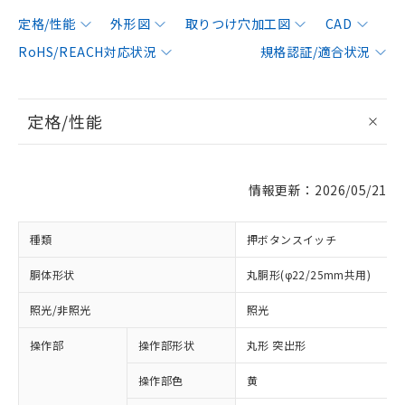
定格/性能
外形図
取りつけ穴加工図
CAD
RoHS/REACH対応状況
規格認証/適合状況
定格/性能
情報更新：2026/05/21
種類
押ボタンスイッチ
胴体形状
丸胴形(φ22/25mm共用)
照光/非照光
照光
操作部
操作部形状
丸形 突出形
操作部色
黄