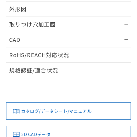
51物質の非含有証明書（当社基準）
の共同利用に関して"
の「1.共同利
※本証明書は発行日時点で非含有を証明す
外形図
用者の範囲」に記載されている法人を
るもので、過去に遡って非含有を証明する
指します。
ものではありません。
情報更新：2026/05/21
取りつけ穴加工図
また、RoHS指令のフタル酸エステル類４
物質の対応では、対応完了までの期間は出
情報更新：2026/05/21
CAD
荷製品に未対応品が混在することから備考
欄に対応日を記載しておりました。
ログイン/会員登録いただくと、CADデータをダウンロー
既に当社にて対応品への在庫切替を完了
RoHS/REACH対応状況
ドすることができます。
していることから、特段のことがない限
り、2022年1月12日より割愛しておりま
情報更新：2026/7/29
規格認証/適合状況
す。
ログイン/会員登録
EU RoHS
注意事項・凡例
A22NL-BPA-TYA-P101-YBについての規格認証/適合状況につ
いては、「カスタマーサポートセンタ お客様相談室」または
貴社担当オムロン営業員または販売店にお問い合わせくださ
対応状況
対応予定月
※1
※2
い。
ダウンロードデータをご利用いただく前に、以下を必ずお読
みください。
カタログ/データシート/マニュアル
対応済み
ソフトウェアの使用条件
お問い合わせ
中国 RoHS
注意事項・凡例
2D CADデータ