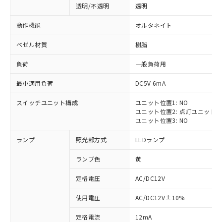
透明/不透明
透明
動作機能
オルタネイト
ベゼル材質
樹脂
負荷
一般負荷用
最小適用負荷
DC5V 6mA
スイッチユニット構成
ユニット位置1: NO
ユニット位置2: 点灯ユニット
ユニット位置3: NO
ランプ
照光部方式
LEDランプ
ランプ色
黄
定格電圧
AC/DC12V
※1 対応状況
使用電圧
AC/DC12V±10%
定格電流
12mA
対応済み：EU RoHS指令（10物質）の