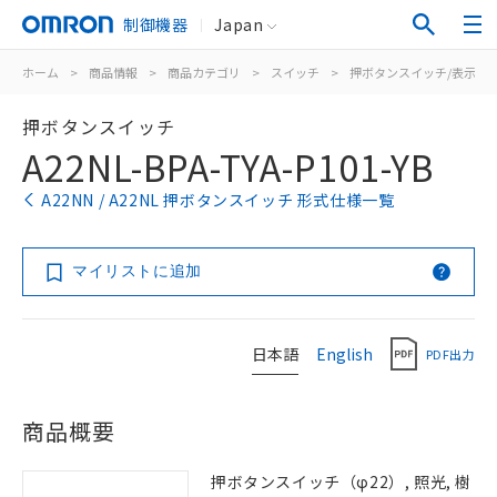
制御機器
Japan
ホーム
>
商品情報
>
商品カテゴリ
>
スイッチ
>
押ボタンスイッチ/表示灯
押ボタンスイッチ
A22NL-BPA-TYA-P101-YB
A22NN / A22NL 押ボタンスイッチ 形式仕様一覧
マイリストに追加
日本語
English
PDF出力
商品概要
押ボタンスイッチ（φ22）, 照光, 樹