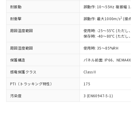
○
一定数以上の在庫あり
ニル類) : 1000ppm、 PBDEs(ポリ臭化ジフェニルエーテ
当社は規制貨物を破棄する場合は、完
ル) (DEHP)(別名：DOP) 1000ppm以下、フタル酸ブチ
正式な納期状況および標準価格はお客
ル類) : 1000ppm、
耐振動
誤動作: 10～55Hz 複振幅 1.
ルベンジル（BBP） 1000ppm以下、フタル酸ジブチル
全に破砕するなど、違法に輸出されな
DBP(フタル酸ジブチル) : 1000ppm、 DIBP(フタル酸ジ
様のお取引先、またはお客様担当のオ
（DBP） 1000ppm以下、フタル酸ジイソブチル
イソブチル) : 1000ppm、 BBP(フタル酸ブチルベンジ
△
一定数には満たないが在庫あり
いよう必要な手段を講じます。
ムロン制御機器販売店・当社販売員に
(DIBP) 1000ppm以下
2
耐衝撃
ル) : 1000ppm、
誤動作: 最大1000m/s
(接点開
当社は貴社製品を、核兵器、ミサイ
但し、RoHS指令で産業用監視および制御機器に対する
DEHP(フタル酸ビス(2-エチルヘキシル)) : 1000ppm
ご相談ください。
適用除外項目は除く。
ル、化学兵器、生物兵器またはその他
－
在庫なし(最新の在庫状況につ
オムロン制御機器販売店や当社販売拠
周囲温度範囲
使用時: -25～55℃ (ただし
フタル酸エステル類の４物質については閾値を超える意
武器並びにこれらの製造装置等に一切
いては、お客様のお取引先、ま
図的な使用がないことを確認しています。
保存時: -40～80℃ (ただし
点は「
販売ネットワーク
」をご確認
※2 環境保護使用期限
使用いたしません。
たはお客様担当のオムロン制御
ください。
当社は、貴社製品を第三者に販売する
周囲湿度範囲
使用時: 35～85%RH
機器販売店・当社販売員にご確
在庫状況および標準価格結果を当社の
※2 対応予定月
「ｅ」：有害物質（10物質）のすべてが基
場合は、上記1、2および3の内容を当
認ください)
事前の承諾なく第三者に漏洩または開
準値以下であることを示します。
保護構造
パネル前面: IP66、NEMA4X, N
該第三者に通知します。また当社は、
示しないようお願いします。
部品在庫の切り替え状況などにより、予定
「10」：通常の使用状況下において有害物
販売先および販売に係わる関係者が違
マイパーツ機能（部品リスト作成サー
空
受注生産機種、また在庫状況の
感電保護クラス
Class II
月が前後することがあります。
質が外部に漏えいし、環境に深刻な影響を
法に輸出するおそれがある場合は、取
ビス）をご利用いただくには、I-Web
白
情報を公開していない機種
及ぼさない年数を意味します。
り引きをいたしません。
メンバーズにご登録されている必要が
PTI（トラッキング特性）
175
「－」：未確認です。当社販売部門へお問
あります。
い合わせください。
お客様が当ウェブサイト上で当社にご
汚染度
3 (EN60947-5-1)
※3 非含有証明書ダウンロード
登録された部品リストについて、当社
および当社の共同利用者が、当社の製
下記の非含有証明書をダウンロードするこ
品・サービスに関するお客様との取
とができます。
合意する
キャンセル
引・商談に必要な範囲で利用すること
をご了承ください。
EU RoHS指令（10物質）の非含有証明書
※当社の共同利用者とは、
"個人情報