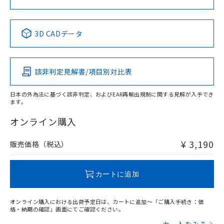
中国 RoHS表
※1 ※2
3D CADデータ
Pb
Hg
Cd
Cr(VI)
該非判定見解書/項目別対比表
X
O
O
O
日本の外為法に基づく該非判定、およびEAR再輸出規制に関する見解が入手でき
ます。
"対応済み"や非含有の記載がされた商品であっても、流通
在庫等で未対応品が混在する可能性があります。
オンライン購入
非含有品が必要な際は、弊社営業部門もしくは販売店へお
問い合わせください。
¥ 3,190
販売価格（税込）
この製品のRoHS/REACH対応状況ページへ
カートに追加
オンライン購入における出荷予定日は、カートに追加～「ご購入手続き：価
格・納期の確認」画面にてご確認ください。