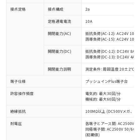
非含有に対応した製品が提供可能な商品で
接点定格
接点構成
2a
す。
対応予定：EU RoHS指令（10物質）の非含
ご利用条件
定格通電電流
10A
有に対応した製品に切り替える予定のある
商品です。
開閉能力(AC)
抵抗負荷(AC-12): AC24V 10A/A
対応予定なし：EU RoHS指令（10物質）の
誘導負荷(AC-15): AC24V 10A/AC
以下の条件をお読みいただき、同意のうえ
非含有に非対応の商品で、対応品を出す予
ご利用ください。
定はありません。
開閉能力(DC)
抵抗負荷(DC-12): DC24V 8A/DC
調査・確認中：EU RoHS指令（10物質）の
誘導負荷(DC-13): DC24V 4A/DC
本サービスは、当社制御機器事業取扱
※1 中国RoHS○×表
非含有の対応状況を調査中または確認中の
商品の当社在庫状況および標準価格
開閉能力説明
測定条件: 周囲温度 20±2℃、
商品です。
(税抜)を提供させていただくもので
「○」：最大均質材料含有率が中国RoHSの
非該当品：ライセンス料など無形物で、有
す。
端子仕様
プッシュインPlus端子台
基準値以下であることを示します。
害物質有無と関係のない商品です。
当社制御機器事業取扱商品の中には、
「×」：最大均質材料含有率が中国RoHSの
仕入先様の事情により、非含有部品として
本サービスの対象外となる商品もある
許容操作頻度
電気的: 最大30回/分
基準値を超えていることを示します。
いたものが、含有品と判明した場合などや
当社は、これら貴社製品のうち、外国
ことをご了承ください。
機械的: 最大60回/分
「－」：未確認です。当社販売部門へお問
むを得ず変更することがあります。
為替および外国貿易法に定める商品
在庫状況および標準価格照会結果は、
い合わせください。
（以下｢規制貨物等」という）を輸出
絶縁抵抗
100MΩ以上 (DC500Vメガ、
記載している更新日時点での社内デー
*EU RoHS指令（10物質）：
または国外への提供する場合は、日本
記
タに基づき作成されるものであり、閲
説明
鉛(Pb) 1000ppm以下、 水銀(Hg) 1000ppm以下、 カド
*中国RoHS10物質の基準値 (GB/T26572)：
国政府の輸出許可(または役務取引許
耐電圧
各端子とアース間: AC2500V 50/
号
覧された時点での実際の在庫および標
ミウム(Cd) 100ppm以下、
Pb(鉛) :1000ppm、 Hg(水銀) : 1000ppm、 Cd(カドミウ
同極端子間: AC2500V 50/60
可)を取得するなどの必要な手続きを
六価クロム(Cr(Ⅵ)) 1000ppm以下、ポリ臭化ビフェニル
ム) : 100ppm、
準価格とは異なる場合があることをご
類(PBB) 1000ppm以下、ポリ臭化ジフェニルエーテル類
(初期値)
Cr(Ⅵ)(六価クロム) : 1000ppm、 PBBs(ポリ臭化ビフェ
とります。
了承ください。
(PBDE) 1000ppm以下、フタル酸ビス(2-エチルヘキシ