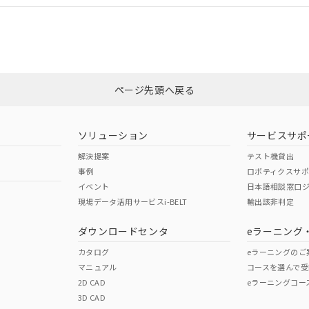
合状況については、「カスタマーサポートセンタ お客様相談室」または貴社
みください。
非含有証明書
※3
ページ先頭へ戻る
ダウンロードはこちら
ソリューション
サービスサポ
解決提案
テスト機貸出
事例
ロボティクスサ
イベント
日本語相談窓口
現場データ活用サービスi-BELT
輸出該非判定
I)
PBBs
PBDEs
DBP
ダウンロードセンタ
eラーニング
カタログ
eラーニングのご
マニュアル
コースを選んで受
O
O
O
2D CAD
eラーニングコー
3D CAD