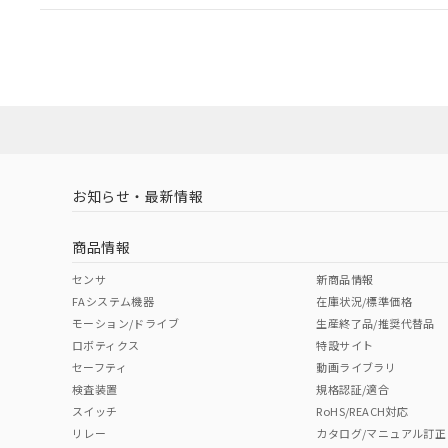
EU RoHS
注意事項・凡例
A22NL-BPA-TYA-P100-YBについての規格認証/適
業員または販売店にお問い合わせください。
ダウンロードデータをご利用いただく前に、以下を必ずお読
対応状況
対応予定月
※1
※2
ソフトウェアの使用条件
対応済み
お知らせ・最新情報
中国 RoHS
注意事項・凡例
商品情報
中国 RoHS表
※1 ※2
センサ
新商品情報
FAシステム機器
在庫状況/標準価格
Pb
Hg
Cd
Cr(V
モーション/ドライブ
生産終了品/推奨代替品
ロボティクス
特設サイト
セーフティ
動画ライブラリ
検査装置
規格認証/適合
X
O
O
O
スイッチ
RoHS/REACH対応
リレー
カタログ/マニュアル訂正