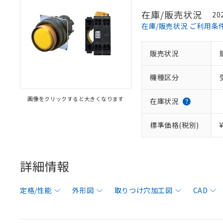
在庫/販売状況
20
在庫/販売状況 ご利用条
販売状況
機種区分
画像をクリックすると大きくなります
在庫状況
標準価格(税別)
詳細情報
定格/性能
外形図
取りつけ穴加工図
CAD