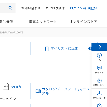
お問い合わせ
カタログ請求
ログイン/新規登録
検索
提供価値
販売ネットワーク
オンラインストア
L-BPA-TYA-P100-YB
マイリストに追加
FAQ
チャット
お問い合わせ
PDF出力
カタログ/データシート/マニュ
アル
 プッシュイン
ダウンロード