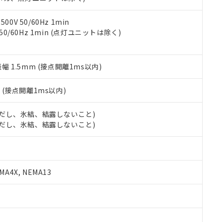
令のフタル酸エステル類４物質の対応では、対応完了までの期間は出
備考欄に対応日を記載しておりました。
品への在庫切替を完了していることから、特段のことがない限り、20
0V 50/60Hz 1min
す。
 50/60Hz 1min (点灯ユニットは除く)
振幅 1.5mm (接点開離1ms以内)
2
(接点開離1ms以内)
 (ただし、氷結、結露しないこと)
 (ただし、氷結、結露しないこと)
A4X, NEMA13