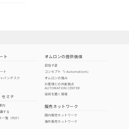
担当オムロン営
お問い合わせ
ート
オムロンの提供価値
目指す姿
ポート
コンセプト「i-Automation!」
ジャパンデスク
オムロンの強み
お客様との共創拠点
AUTOMATION CENTER
DIBP
BBP
DEHP
環境保護
技術を磨く現場
・セミナ
使用期限
案内
販売ネットワーク
講する
O
O
O
10
国内販売ネットワーク
ス一覧（PDF）
海外販売ネットワーク