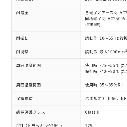
また、RoHS指
混在することから
既に当社にて対応
耐電圧
各端子とアース間: AC250
り割愛しておりま
同極端子間: AC2500V
(初期値)
耐振動
誤動作: 10～55Hz 複
耐衝撃
誤動作: 最大1000m/s
周囲温度範囲
使用時: -25～55℃
保存時: -40～80℃
周囲湿度範囲
使用時: 35～85%RH
保護構造
パネル前面: IP66、NEM
感電保護クラス
Class II
PTI（トラッキング特性）
175