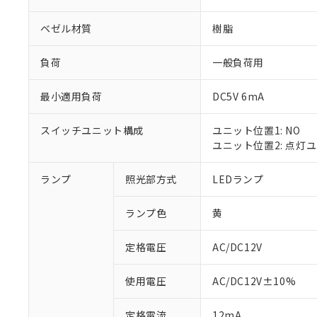
ベゼル材質
樹脂
負荷
一般負荷用
最小適用負荷
DC5V 6mA
スイッチユニット構成
ユニット位置1: NO
ユニット位置2: 点灯
ランプ
照光部方式
LEDランプ
※1 対応状況
ランプ色
黄
対応済み：EU
対応予定：EU R
対応予定なし：EU
定格電圧
AC/DC12V
調査・確認中：EU
ご利用条件
非該当品：ライセ
使用電圧
AC/DC12V±10%
※1 中国RoHS
仕入先様の事情に
があります。
以下の条件をお読
定格電流
12mA
「○」：最大均質