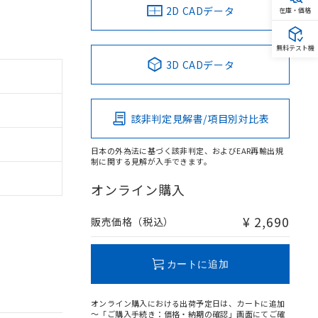
2D CADデータ
在庫・価格
無料テスト機
3D CADデータ
該非判定見解書/項目別対比表
日本の外為法に基づく該非判定、およびEAR再輸出規
制に関する見解が入手できます。
オンライン購入
¥ 2,690
販売価格（税込）
カートに追加
オンライン購入における出荷予定日は、カートに追加
～「ご購入手続き：価格・納期の確認」画面にてご確