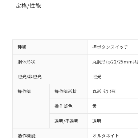
定格/性能
種類
押ボタンスイッチ
胴体形状
丸胴形(φ22/25mm共
照光/非照光
照光
操作部
操作部形状
丸形 突出形
操作部色
黄
透明/不透明
透明
動作機能
オルタネイト