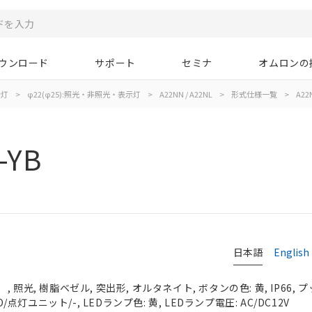
ウンロード
サポート
セミナ
オムロンの
示灯
>
φ22(φ25):照光・非照光・表示灯
>
A22NN / A22NL
>
形式仕様一覧
>
A22N
-YB
日本語
English
 照光, 樹脂ベゼル, 突出形, オルタネイト, ボタンの色: 黄, IP66,
O/点灯ユニット/-, LEDランプ色: 黄, LEDランプ電圧: AC/DC12V