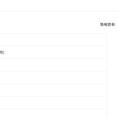
情報更新：2
用)