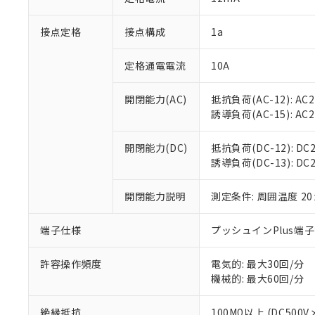
「×」：最大均質
本サービスは
当社は、これ
*EU RoHS指令（10物
「－」：未確認で
鉛(Pb) 1000ppm以下、
接点定格
接点構成
1a
くものです。
う）を輸出ま
記
説明
六価クロム(Cr(Ⅵ)) 1
当社制御機器
などの必要な
フタル酸ビス(2-エチルヘ
号
*中国RoHS10物質の基準値 
ル（DBP） 1000ppm
在庫状況およ
当社は規制貨
定格通電電流
10A
Pb(鉛) :1000ppm、 Hg
但し、RoHS指令で産
のであり、閲
ます。
Cr(Ⅵ)(六価クロム) : 
フタル酸エステル類の４
○
一定数以
DBP(フタル酸ジブチル) :
い。
当社は貴社製
開閉能力(AC)
抵抗負荷(AC-12): AC24
DEHP(フタル酸ビス(2-エ
正式な納期状
置等に一切使
誘導負荷(AC-15): AC24V
当社販売員に
※2 対応予定月
△
一定数に
当社は、貴社
オムロン制御
また当社は、
※2 環境保護使
開閉能力(DC)
抵抗負荷(DC-12): DC24
在庫状況およ
部品在庫の切り替
たしません。
－
在庫なし
誘導負荷(DC-13): DC24
す。
「ｅ」：有害物質
機器販売
マイパーツ機
「10」：通常の
ている必要が
開閉能力説明
測定条件: 周囲温度 2
味します。
空
受注生産
お客様が当ウ
※3 非含有証明
「－」：未確認で
白
が、当社の製
端子仕様
プッシュインPlus端
さい。
下記の非含有証明
※当社の共同
許容操作頻度
電気的: 最大30回/分
いる法人を指
EU RoHS指令（
機械的: 最大60回/分
51物質の非含有証
※本証明書は発行
絶縁抵抗
100MΩ以上 (DC5