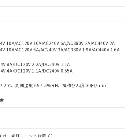
材料含有率が中国RoHSの基準値を超えていることを示します。
、当社制御機器事業取扱商品の当社在庫状況および標準価格(税抜)
ら貴社製品のうち、外国為替および外国貿易法に定める商品（以下｢
質）：
す。当社販売部門へお問い合わせください。
 水銀(Hg) 1000ppm以下、 カドミウム(Cd) 100ppm以下、
たは国外への提供する場合は、日本国政府の輸出許可(または役務取
000ppm以下、ポリ臭化ビフェニル類(PBB) 1000ppm以下、ポリ臭化ジフェニルエーテル類(P
事業取扱商品の中には、本サービスの対象外となる商品もあること
手続きをとります。
キシル) (DEHP)(別名：DOP) 1000ppm以下、フタル酸ブチルベンジル（BBP） 100
(GB/T26572)：
以下、フタル酸ジイソブチル (DIBP) 1000ppm以下
び標準価格照会結果は、記載している更新日時点での社内データに
物を破棄する場合は、完全に破砕するなど、違法に輸出されないよ
(水銀) : 1000ppm、 Cd(カドミウム) : 100ppm、
業用監視および制御機器に対する適用除外項目は除く。
覧された時点での実際の在庫および標準価格とは異なる場合がある
1000ppm、 PBBs(ポリ臭化ビフェニル類) : 1000ppm、 PBDEs(ポリ臭化ジフェニルエーテル類
物質については閾値を超える意図的な使用がないことを確認しています。
上の在庫あり
 1000ppm、 DIBP(フタル酸ジイソブチル) : 1000ppm、 BBP(フタル酸ブチルベンジル) :
品を、核兵器、ミサイル、化学兵器、生物兵器またはその他武器並
V 10A/AC120V 10A/AC240V 6A/AC380V 2A/AC440V 2A
チルヘキシル)) : 1000ppm
況および標準価格はお客様のお取引先、またはお客様担当のオムロ
用いたしません。
 10A/AC120V 6A/AC240V 3A/AC380V 1.9A/AC440V 1.6A
ご相談ください。
は満たないが在庫あり
製品を第三者に販売する場合は、上記1、2および3の内容を当該第
機器販売店や当社販売拠点は「
販売ネットワーク
」をご確認くだ
販売先および販売に係わる関係者が違法に輸出するおそれがある場
用期限
V 8A/DC120V 2.2A/DC240V 1.1A
び標準価格結果を当社の事前の承諾なく第三者に漏洩または開示し
え状況などにより、予定月が前後することがあります。
(最新の在庫状況については、お客様のお取引先、またはお客様担当
V 4A/DC120V 1.1A/DC240V 0.55A
（10物質）のすべてが基準値以下であることを示します。
店・当社販売員にご確認ください)
能（部品リスト作成サービス）をご利用いただくには、I-Webメン
使用状況下において有害物質が外部に漏えいし、環境に深刻な影響を
あります。
0±2℃、周囲湿度 65±5%RH、操作ひん度 30回/min
機種、また在庫状況の情報を公開していない機種
ェブサイト上で当社にご登録された部品リストについて、当社およ
書ダウンロード
す。当社販売部門へお問い合わせください。
品・サービスに関するお客様との取引・商談に必要な範囲で利用す
合意する
キャンセル
子台
書をダウンロードすることができます。
利用者とは、
"個人情報の共同利用に関して"
の「1.共同利用者の
します。
10物質）の非含有証明書
明書（当社基準）
日時点で非含有を証明するもので、過去に遡って非含有を証明するも
00Vメガ、点灯ユニットは除く)