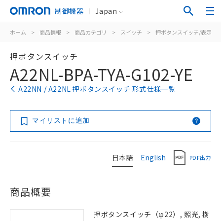
制御機器
Japan
ホーム
>
商品情報
>
商品カテゴリ
>
スイッチ
>
押ボタンスイッチ/表示灯
押ボタンスイッチ
A22NL-BPA-TYA-G102-YE
A22NN / A22NL 押ボタンスイッチ 形式仕様一覧
マイリストに追加
日本語
English
PDF出力
商品概要
押ボタンスイッチ（φ22）, 照光, 樹