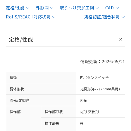
定格/性能
外形図
取りつけ穴加工図
CAD
RoHS/REACH対応状況
規格認証/適合状況
定格/性能
情報更新：2026/05/21
種類
押ボタンスイッチ
胴体形状
丸胴形(φ22/25mm共用)
照光/非照光
照光
操作部
操作部形状
丸形 突出形
操作部色
黄