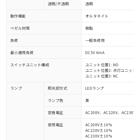
透明/不透明
透明
動作機能
オルタネイト
ベゼル材質
樹脂
負荷
一般負荷用
最小適用負荷
DC5V 6mA
スイッチユニット構成
ユニット位置1: NO
ユニット位置2: 点灯ユニット
ユニット位置3: NC
ランプ
照光部方式
LEDランプ
ランプ色
黄
定格電圧
AC200V、AC220V、AC230V、
使用電圧
AC200V±10%
AC220V±10%
AC230V±10%