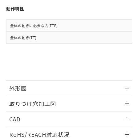
※3 非含有証明書ダウンロード
登録された部品リストについて、当社
動作特性
および当社の共同利用者が、当社の製
下記の非含有証明書をダウンロードするこ
品・サービスに関するお客様との取
とができます。
合意する
キャンセル
引・商談に必要な範囲で利用すること
全体の動きに必要な力(TTF)
をご了承ください。
EU RoHS指令（10物質）の非含有証明書
※当社の共同利用者とは、
"個人情報
全体の動き(TT)
51物質の非含有証明書（当社基準）
の共同利用に関して"
の「1.共同利
※本証明書は発行日時点で非含有を証明す
用者の範囲」に記載されている法人を
るもので、過去に遡って非含有を証明する
指します。
ものではありません。
また、RoHS指令のフタル酸エステル類４
物質の対応では、対応完了までの期間は出
荷製品に未対応品が混在することから備考
欄に対応日を記載しておりました。
外形図
既に当社にて対応品への在庫切替を完了
していることから、特段のことがない限
情報更新：2026/05/21
取りつけ穴加工図
り、2022年1月12日より割愛しておりま
す。
情報更新：2026/05/21
CAD
ログイン/会員登録いただくと、CADデータをダウンロー
RoHS/REACH対応状況
ドすることができます。