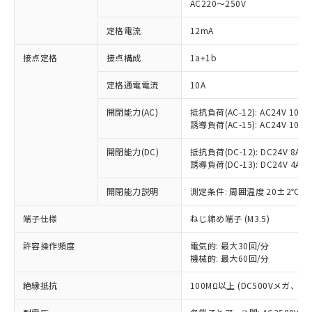
AC220～250V
定格電流
12mA
※1 対応状況
接点定格
接点構成
1a+1b
対応済み：EU RoHS指令（10物質）の
定格通電電流
10A
非含有に対応した製品が提供可能な商品で
開閉能力(AC)
抵抗負荷(AC-12): AC24V 10A/A
す。
誘導負荷(AC-15): AC24V 10A/AC
対応予定：EU RoHS指令（10物質）の非含
ご利用条件
有に対応した製品に切り替える予定のある
開閉能力(DC)
抵抗負荷(DC-12): DC24V 8A/DC
商品です。
誘導負荷(DC-13): DC24V 4A/DC
対応予定なし：EU RoHS指令（10物質）の
以下の条件をお読みいただき、同意のうえ
非含有に非対応の商品で、対応品を出す予
開閉能力説明
測定条件: 周囲温度 20±2℃、
ご利用ください。
定はありません。
調査・確認中：EU RoHS指令（10物質）の
端子仕様
ねじ締め端子 (M3.5)
本サービスは、当社制御機器事業取扱
※1 中国RoHS○×表
非含有の対応状況を調査中または確認中の
商品の当社在庫状況および標準価格
商品です。
許容操作頻度
電気的: 最大30回/分
(税抜)を提供させていただくもので
「○」：最大均質材料含有率が中国RoHSの
機械的: 最大60回/分
非該当品：ライセンス料など無形物で、有
す。
基準値以下であることを示します。
害物質有無と関係のない商品です。
当社制御機器事業取扱商品の中には、
絶縁抵抗
100MΩ以上 (DC500Vメガ、
「×」：最大均質材料含有率が中国RoHSの
仕入先様の事情により、非含有部品として
本サービスの対象外となる商品もある
基準値を超えていることを示します。
いたものが、含有品と判明した場合などや
当社は、これら貴社製品のうち、外国
ことをご了承ください。