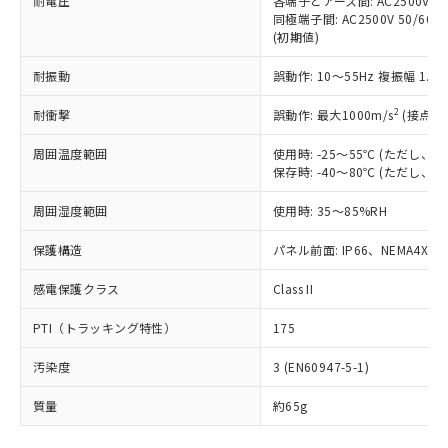
耐電圧
各端子とアース間: AC2500V 50/
「－」：未確認です。当社販売部門へお問
むを得ず変更することがあります。
為替および外国貿易法に定める商品
在庫状況および標準価格照会結果は、
同極端子間: AC2500V 50/60
い合わせください。
（以下｢規制貨物等」という）を輸出
(初期値)
記載している更新日時点での社内デー
*EU RoHS指令（10物質）：
または国外への提供する場合は、日本
記
タに基づき作成されるものであり、閲
説明
鉛(Pb) 1000ppm以下、 水銀(Hg) 1000ppm以下、 カド
*中国RoHS10物質の基準値 (GB/T26572)：
国政府の輸出許可(または役務取引許
耐振動
誤動作: 10～55Hz 複振幅 1.
号
覧された時点での実際の在庫および標
ミウム(Cd) 100ppm以下、
Pb(鉛) :1000ppm、 Hg(水銀) : 1000ppm、 Cd(カドミウ
可)を取得するなどの必要な手続きを
六価クロム(Cr(Ⅵ)) 1000ppm以下、ポリ臭化ビフェニル
ム) : 100ppm、
準価格とは異なる場合があることをご
類(PBB) 1000ppm以下、ポリ臭化ジフェニルエーテル類
2
Cr(Ⅵ)(六価クロム) : 1000ppm、 PBBs(ポリ臭化ビフェ
耐衝撃
誤動作: 最大1000m/s
(接点開
とります。
了承ください。
(PBDE) 1000ppm以下、フタル酸ビス(2-エチルヘキシ
○
一定数以上の在庫あり
ニル類) : 1000ppm、 PBDEs(ポリ臭化ジフェニルエーテ
当社は規制貨物を破棄する場合は、完
ル) (DEHP)(別名：DOP) 1000ppm以下、フタル酸ブチ
正式な納期状況および標準価格はお客
ル類) : 1000ppm、
周囲温度範囲
使用時: -25～55℃ (ただし
ルベンジル（BBP） 1000ppm以下、フタル酸ジブチル
全に破砕するなど、違法に輸出されな
DBP(フタル酸ジブチル) : 1000ppm、 DIBP(フタル酸ジ
様のお取引先、またはお客様担当のオ
（DBP） 1000ppm以下、フタル酸ジイソブチル
保存時: -40～80℃ (ただし
イソブチル) : 1000ppm、 BBP(フタル酸ブチルベンジ
△
一定数には満たないが在庫あり
いよう必要な手段を講じます。
ムロン制御機器販売店・当社販売員に
(DIBP) 1000ppm以下
ル) : 1000ppm、
当社は貴社製品を、核兵器、ミサイ
但し、RoHS指令で産業用監視および制御機器に対する
DEHP(フタル酸ビス(2-エチルヘキシル)) : 1000ppm
ご相談ください。
周囲湿度範囲
使用時: 35～85%RH
適用除外項目は除く。
ル、化学兵器、生物兵器またはその他
－
在庫なし(最新の在庫状況につ
オムロン制御機器販売店や当社販売拠
フタル酸エステル類の４物質については閾値を超える意
武器並びにこれらの製造装置等に一切
いては、お客様のお取引先、ま
図的な使用がないことを確認しています。
点は「
販売ネットワーク
」をご確認
保護構造
パネル前面: IP66、NEMA4X, N
※2 環境保護使用期限
使用いたしません。
たはお客様担当のオムロン制御
ください。
当社は、貴社製品を第三者に販売する
機器販売店・当社販売員にご確
感電保護クラス
Class II
在庫状況および標準価格結果を当社の
※2 対応予定月
「ｅ」：有害物質（10物質）のすべてが基
場合は、上記1、2および3の内容を当
認ください)
事前の承諾なく第三者に漏洩または開
準値以下であることを示します。
該第三者に通知します。また当社は、
PTI（トラッキング特性）
175
示しないようお願いします。
部品在庫の切り替え状況などにより、予定
「10」：通常の使用状況下において有害物
販売先および販売に係わる関係者が違
マイパーツ機能（部品リスト作成サー
空
受注生産機種、また在庫状況の
月が前後することがあります。
質が外部に漏えいし、環境に深刻な影響を
汚染度
3 (EN60947-5-1)
法に輸出するおそれがある場合は、取
ビス）をご利用いただくには、I-Web
白
情報を公開していない機種
及ぼさない年数を意味します。
り引きをいたしません。
メンバーズにご登録されている必要が
質量
約65g
「－」：未確認です。当社販売部門へお問
あります。
い合わせください。
お客様が当ウェブサイト上で当社にご