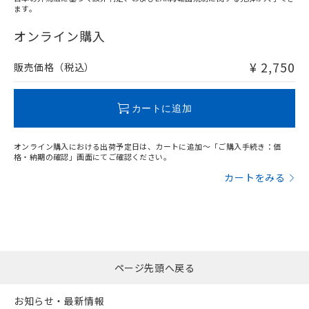
ます。
"対応済み"や非含有の記載がされた商品であっても、流通
在庫等で未対応品が混在する可能性があります。
オンライン購入
非含有品が必要な際は、弊社営業部門もしくは販売店へお
問い合わせください。
¥ 2,750
販売価格（税込）
この製品のRoHS/REACH対応状況ページへ
カートに追加
オンライン購入における出荷予定日は、カートに追加～「ご購入手続き：価
格・納期の確認」画面にてご確認ください。
カートをみる
ページ先頭へ戻る
お知らせ・最新情報