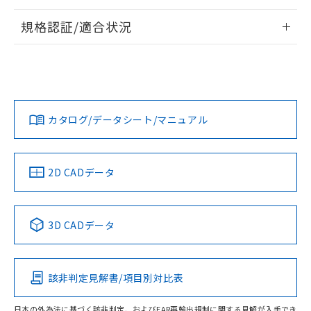
情報更新：2026/7/29
規格認証/適合状況
ログイン/会員登録
EU RoHS
注意事項・凡例
UL認証
CSA認証
CEマーキング
Yes
Yes
Yes
対応状況
対応予定月
※1
※2
ダウンロードデータをご利用いただく前に、以下を必ずお読
みください。
カタログ/データシート/マニュアル
対応済み
ソフトウェアの使用条件
LR型式承認
DNV型式承認
BV型式承認
KR型式承
（イギリス
（ノルウェー
（フランス
（韓国
船舶規格）
船舶規格）
船舶規格）
船舶規格
中国 RoHS
注意事項・凡例
2D CADデータ
No
No
No
No
中国 RoHS表
※1 ※2
3D CADデータ
この製品の規格認証/適合状況ページへ
Pb
Hg
Cd
Cr(VI)
その他の認証はこちらのページからご検索ください
該非判定見解書/項目別対比表
O
O
O
O
日本の外為法に基づく該非判定、およびEAR再輸出規制に関する見解が入手でき