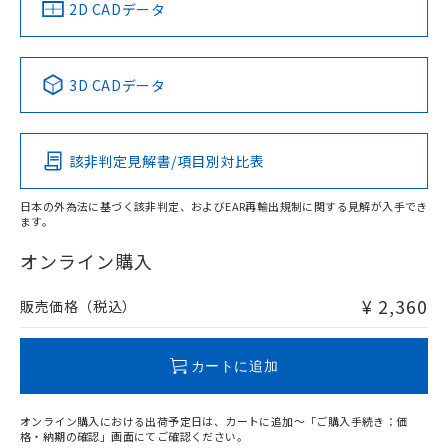
中国 RoHS
注意事項・凡例
2D CADデータ
No
No
No
No
中国 RoHS表
※1 ※2
3D CADデータ
この製品の規格認証/適合状況ページへ
Pb
Hg
Cd
Cr(VI)
その他の認証はこちらのページからご検索ください
該非判定見解書/項目別対比表
O
O
O
O
日本の外為法に基づく該非判定、およびEAR再輸出規制に関する見解が入手でき
ます。
"対応済み"や非含有の記載がされた商品であっても、流通
在庫等で未対応品が混在する可能性があります。
オンライン購入
非含有品が必要な際は、弊社営業部門もしくは販売店へお
問い合わせください。
¥ 2,360
販売価格（税込）
この製品のRoHS/REACH対応状況ページへ
カートに追加
オンライン購入における出荷予定日は、カートに追加～「ご購入手続き：価
格・納期の確認」画面にてご確認ください。