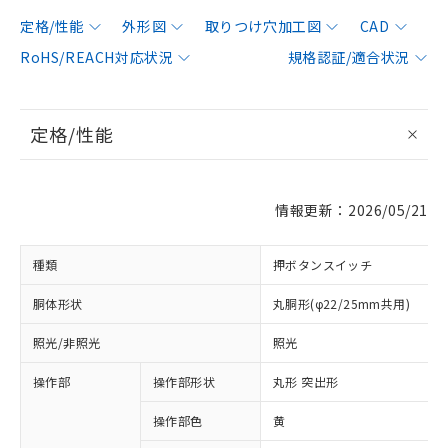
定格/性能
外形図
取りつけ穴加工図
CAD
RoHS/REACH対応状況
規格認証/適合状況
定格/性能
情報更新：2026/05/21
種類
押ボタンスイッチ
胴体形状
丸胴形(φ22/25mm共用)
照光/非照光
照光
操作部
操作部形状
丸形 突出形
操作部色
黄