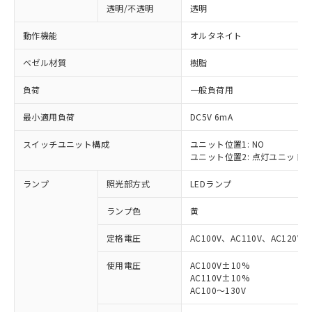
透明/不透明
透明
動作機能
オルタネイト
ベゼル材質
樹脂
負荷
一般負荷用
最小適用負荷
DC5V 6mA
スイッチユニット構成
ユニット位置1: NO
ユニット位置2: 点灯ユニット
ランプ
照光部方式
LEDランプ
ランプ色
黄
定格電圧
AC100V、AC110V、AC120V
使用電圧
AC100V±10%
AC110V±10%
※1 対応状況
AC100～130V