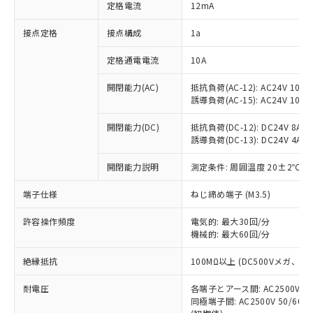
対応済み：EU RoHS指令（10物質）の
定格電流
12mA
非含有に対応した製品が提供可能な商品で
す。
接点定格
接点構成
1a
対応予定：EU RoHS指令（10物質）の非含
ご利用条件
有に対応した製品に切り替える予定のある
定格通電電流
10A
商品です。
開閉能力(AC)
抵抗負荷(AC-12): AC24V 10A/A
対応予定なし：EU RoHS指令（10物質）の
以下の条件をお読みいただき、同意のうえ
誘導負荷(AC-15): AC24V 10A/AC
非含有に非対応の商品で、対応品を出す予
ご利用ください。
定はありません。
開閉能力(DC)
抵抗負荷(DC-12): DC24V 8A/DC
調査・確認中：EU RoHS指令（10物質）の
本サービスは、当社制御機器事業取扱
誘導負荷(DC-13): DC24V 4A/DC
※1 中国RoHS○×表
非含有の対応状況を調査中または確認中の
商品の当社在庫状況および標準価格
商品です。
開閉能力説明
測定条件: 周囲温度 20±2℃、
(税抜)を提供させていただくもので
「○」：最大均質材料含有率が中国RoHSの
非該当品：ライセンス料など無形物で、有
す。
基準値以下であることを示します。
害物質有無と関係のない商品です。
端子仕様
ねじ締め端子 (M3.5)
当社制御機器事業取扱商品の中には、
「×」：最大均質材料含有率が中国RoHSの
仕入先様の事情により、非含有部品として
本サービスの対象外となる商品もある
基準値を超えていることを示します。
いたものが、含有品と判明した場合などや
許容操作頻度
電気的: 最大30回/分
当社は、これら貴社製品のうち、外国
ことをご了承ください。
「－」：未確認です。当社販売部門へお問
機械的: 最大60回/分
むを得ず変更することがあります。
為替および外国貿易法に定める商品
在庫状況および標準価格照会結果は、
い合わせください。
（以下｢規制貨物等」という）を輸出
記載している更新日時点での社内デー
絶縁抵抗
100MΩ以上 (DC500Vメガ、
*EU RoHS指令（10物質）：
または国外への提供する場合は、日本
記
タに基づき作成されるものであり、閲
説明
鉛(Pb) 1000ppm以下、 水銀(Hg) 1000ppm以下、 カド
*中国RoHS10物質の基準値 (GB/T26572)：
国政府の輸出許可(または役務取引許
号
覧された時点での実際の在庫および標
ミウム(Cd) 100ppm以下、
耐電圧
Pb(鉛) :1000ppm、 Hg(水銀) : 1000ppm、 Cd(カドミウ
各端子とアース間: AC2500V 50/
可)を取得するなどの必要な手続きを
六価クロム(Cr(Ⅵ)) 1000ppm以下、ポリ臭化ビフェニル
ム) : 100ppm、
準価格とは異なる場合があることをご
同極端子間: AC2500V 50/60
類(PBB) 1000ppm以下、ポリ臭化ジフェニルエーテル類
Cr(Ⅵ)(六価クロム) : 1000ppm、 PBBs(ポリ臭化ビフェ
とります。