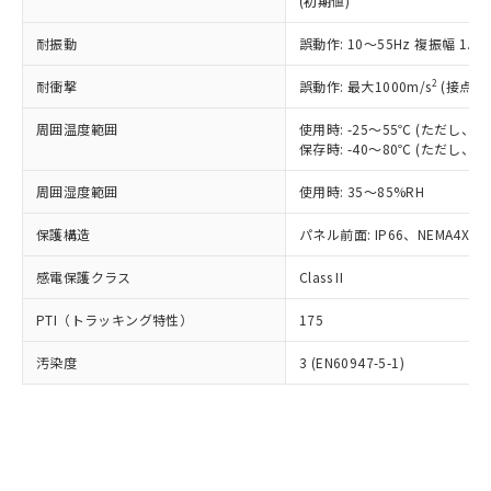
(初期値)
了承ください。
(PBDE) 1000ppm以下、フタル酸ビス(2-エチルヘキシ
○
一定数以上の在庫あり
ニル類) : 1000ppm、 PBDEs(ポリ臭化ジフェニルエーテ
当社は規制貨物を破棄する場合は、完
ル) (DEHP)(別名：DOP) 1000ppm以下、フタル酸ブチ
正式な納期状況および標準価格はお客
ル類) : 1000ppm、
ルベンジル（BBP） 1000ppm以下、フタル酸ジブチル
全に破砕するなど、違法に輸出されな
耐振動
DBP(フタル酸ジブチル) : 1000ppm、 DIBP(フタル酸ジ
誤動作: 10～55Hz 複振幅 1.
様のお取引先、またはお客様担当のオ
（DBP） 1000ppm以下、フタル酸ジイソブチル
イソブチル) : 1000ppm、 BBP(フタル酸ブチルベンジ
△
一定数には満たないが在庫あり
いよう必要な手段を講じます。
ムロン制御機器販売店・当社販売員に
(DIBP) 1000ppm以下
ル) : 1000ppm、
2
耐衝撃
誤動作: 最大1000m/s
(接点開
当社は貴社製品を、核兵器、ミサイ
但し、RoHS指令で産業用監視および制御機器に対する
DEHP(フタル酸ビス(2-エチルヘキシル)) : 1000ppm
ご相談ください。
適用除外項目は除く。
ル、化学兵器、生物兵器またはその他
－
在庫なし(最新の在庫状況につ
オムロン制御機器販売店や当社販売拠
フタル酸エステル類の４物質については閾値を超える意
周囲温度範囲
使用時: -25～55℃ (ただし
武器並びにこれらの製造装置等に一切
いては、お客様のお取引先、ま
図的な使用がないことを確認しています。
点は「
販売ネットワーク
」をご確認
保存時: -40～80℃ (ただし
※2 環境保護使用期限
使用いたしません。
たはお客様担当のオムロン制御
ください。
当社は、貴社製品を第三者に販売する
機器販売店・当社販売員にご確
在庫状況および標準価格結果を当社の
周囲湿度範囲
使用時: 35～85%RH
※2 対応予定月
「ｅ」：有害物質（10物質）のすべてが基
場合は、上記1、2および3の内容を当
認ください)
事前の承諾なく第三者に漏洩または開
準値以下であることを示します。
該第三者に通知します。また当社は、
示しないようお願いします。
保護構造
パネル前面: IP66、NEMA4X, N
部品在庫の切り替え状況などにより、予定
「10」：通常の使用状況下において有害物
販売先および販売に係わる関係者が違
マイパーツ機能（部品リスト作成サー
空
受注生産機種、また在庫状況の
月が前後することがあります。
質が外部に漏えいし、環境に深刻な影響を
法に輸出するおそれがある場合は、取
感電保護クラス
Class II
ビス）をご利用いただくには、I-Web
白
情報を公開していない機種
及ぼさない年数を意味します。
り引きをいたしません。
メンバーズにご登録されている必要が
「－」：未確認です。当社販売部門へお問
PTI（トラッキング特性）
175
あります。
い合わせください。
お客様が当ウェブサイト上で当社にご
※3 非含有証明書ダウンロード
汚染度
3 (EN60947-5-1)
登録された部品リストについて、当社
および当社の共同利用者が、当社の製
下記の非含有証明書をダウンロードするこ
品・サービスに関するお客様との取
とができます。
合意する
キャンセル
引・商談に必要な範囲で利用すること
をご了承ください。
EU RoHS指令（10物質）の非含有証明書
※当社の共同利用者とは、
"個人情報