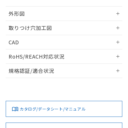
51物質の非含有証明書（当社基準）
の共同利用に関して"
の「1.共同利
※本証明書は発行日時点で非含有を証明す
用者の範囲」に記載されている法人を
外形図
るもので、過去に遡って非含有を証明する
指します。
ものではありません。
情報更新：2026/05/21
取りつけ穴加工図
また、RoHS指令のフタル酸エステル類４
物質の対応では、対応完了までの期間は出
情報更新：2026/05/21
荷製品に未対応品が混在することから備考
CAD
欄に対応日を記載しておりました。
既に当社にて対応品への在庫切替を完了
ログイン/会員登録いただくと、CADデータをダウンロー
RoHS/REACH対応状況
していることから、特段のことがない限
ドすることができます。
り、2022年1月12日より割愛しておりま
情報更新：2026/7/29
す。
規格認証/適合状況
ログイン/会員登録
EU RoHS
注意事項・凡例
UL認証
CSA認証
CEマーキング
Yes
Yes
Yes
対応状況
対応予定月
※1
※2
ダウンロードデータをご利用いただく前に、以下を必ずお読
みください。
カタログ/データシート/マニュアル
対応済み
ソフトウェアの使用条件
LR型式承認
DNV型式承認
BV型式承認
KR型式承
（イギリス
（ノルウェー
（フランス
（韓国
船舶規格）
船舶規格）
船舶規格）
船舶規格