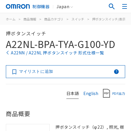
制御機器
Japan
ホーム
>
商品情報
>
商品カテゴリ
>
スイッチ
>
押ボタンスイッチ/表示灯
押ボタンスイッチ
A22NL-BPA-TYA-G100-YD
A22NN / A22NL 押ボタンスイッチ 形式仕様一覧
マイリストに追加
日本語
English
PDF出力
商品概要
押ボタンスイッチ（φ22）, 照光, 樹