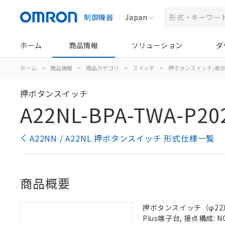
制御機器
Japan
ホーム
商品情報
ソリューション
ダ
ホーム
>
商品情報
>
商品カテゴリ
>
スイッチ
>
押ボタンスイッチ/表
押ボタンスイッチ
A22NL-BPA-TWA-P20
A22NN / A22NL 押ボタンスイッチ 形式仕様一覧
商品概要
押ボタンスイッチ（φ22）,
Plus端子台, 接点構成: N