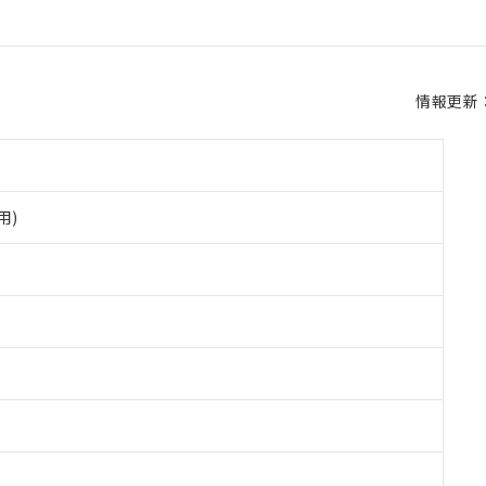
情報更新：2
用)