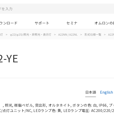
ウンロード
サポート
セミナ
オムロンの
示灯
>
φ22(φ25):照光・非照光・表示灯
>
A22NN / A22NL
>
形式仕様一覧
>
A22N
2-YE
日本語
English
 照光, 樹脂ベゼル, 突出形, オルタネイト, ボタンの色: 白, IP66,
C/点灯ユニット/NC, LEDランプ色: 黄, LEDランプ電圧: AC200/220/23