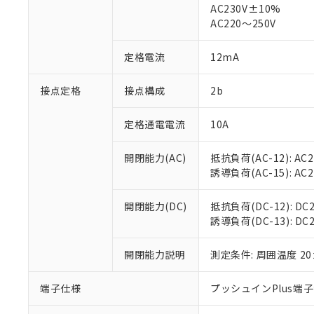
仕入先様の事情に
AC230V±10%
があります。
以下の条件をお読
AC220～250V
「○」：最大均質
「×」：最大均質
本サービスは
当社は、これ
*EU RoHS指令（10物
定格電流
12mA
「－」：未確認で
鉛(Pb) 1000ppm以下、
くものです。
う）を輸出ま
記
説明
六価クロム(Cr(Ⅵ)) 1
当社制御機器
などの必要な
フタル酸ビス(2-エチルヘ
号
*中国RoHS10物質の基準値 
接点定格
接点構成
2b
ル（DBP） 1000ppm
在庫状況およ
当社は規制貨
Pb(鉛) :1000ppm、 Hg
但し、RoHS指令で産
のであり、閲
ます。
Cr(Ⅵ)(六価クロム) : 
フタル酸エステル類の４
○
一定数以
DBP(フタル酸ジブチル) :
い。
当社は貴社製
定格通電電流
10A
DEHP(フタル酸ビス(2-エ
正式な納期状
置等に一切使
当社販売員に
※2 対応予定月
△
一定数に
当社は、貴社
開閉能力(AC)
抵抗負荷(AC-12): AC24
オムロン制御
また当社は、
※2 環境保護使
誘導負荷(AC-15): AC24V
在庫状況およ
部品在庫の切り替
たしません。
－
在庫なし
す。
「ｅ」：有害物質
機器販売
開閉能力(DC)
抵抗負荷(DC-12): DC24
マイパーツ機
「10」：通常の
誘導負荷(DC-13): DC24
ている必要が
味します。
空
受注生産
お客様が当ウ
※3 非含有証明
「－」：未確認で
白
が、当社の製
開閉能力説明
測定条件: 周囲温度 2
さい。
下記の非含有証明
※当社の共同
端子仕様
プッシュインPlus端
いる法人を指
EU RoHS指令（