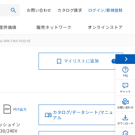
お問い合わせ
カタログ請求
ログイン/新規登録
検索
提供価値
販売ネットワーク
オンラインストア
L-BPA-TWA-P202-YE
マイリストに追加
FAQ
チャット
お問い合わせ
PDF出力
カタログ/データシート/マニュ
アル
 プッシュイン
ダウンロード
0/240V