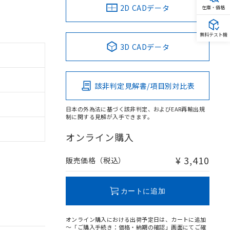
2D CADデータ
在庫・価格
無料テスト機
3D CADデータ
該非判定見解書/項目別対比表
日本の外為法に基づく該非判定、およびEAR再輸出規
制に関する見解が入手できます。
オンライン購入
¥ 3,410
販売価格（税込）
カートに追加
オンライン購入における出荷予定日は、カートに追加
～「ご購入手続き：価格・納期の確認」画面にてご確