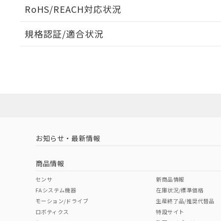
ログイン/会員登録いただくと、CADデータをダウンロ
RoHS/REACH対応状況
規格認証/適合状況
EU RoHS
注意事項・凡例
A22NL-BPA-TWA-P202-YEについての規格認証/適
業員または販売店にお問い合わせください。
ダウンロードデータをご利用いただく前に、以下を必ずお読
対応状況
対応予定月
※1
※2
ソフトウェアの使用条件
対応済み
お知らせ・最新情報
中国 RoHS
注意事項・凡例
商品情報
中国 RoHS表
※1 ※2
センサ
新商品情報
FAシステム機器
在庫状況/標準価格
Pb
Hg
Cd
Cr(V
モーション/ドライブ
生産終了品/推奨代替品
ロボティクス
特設サイト