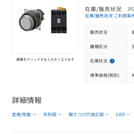
在庫/販売状況
20
在庫/販売状況 ご利用条
販売状況
機種区分
画像をクリックすると大きくなります
在庫状況
標準価格(税別)
詳細情報
定格/性能
外形図
取りつけ穴加工図
CAD