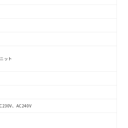
ユニット
 RoHS指令（10物質）の非含有に対応した製品が提供可能な商品です
oHS指令（10物質）の非含有に対応した製品に切り替える予定のある
C230V、AC240V
 RoHS指令（10物質）の非含有に非対応の商品で、対応品を出す予
 RoHS指令（10物質）の非含有の対応状況を調査中または確認中の
ンス料など無形物で、有害物質有無と関係のない商品です。
○×表