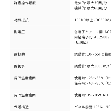
51物質の非含有証
許容操作頻度
電気的: 最大30回/分
※本証明書は発行
機械的: 最大60回/分
また、RoHS指
混在することから
絶縁抵抗
100MΩ以上 (DC5
既に当社にて対応
り割愛しておりま
耐電圧
各端子とアース間: AC250
同極端子間: AC2500V
(初期値)
耐振動
誤動作: 10～55Hz 複
耐衝撃
誤動作: 最大1000m/s
周囲温度範囲
使用時: -25～55℃
保存時: -40～80℃
周囲湿度範囲
使用時: 35～85%RH
保護構造
パネル前面: IP66、NEM