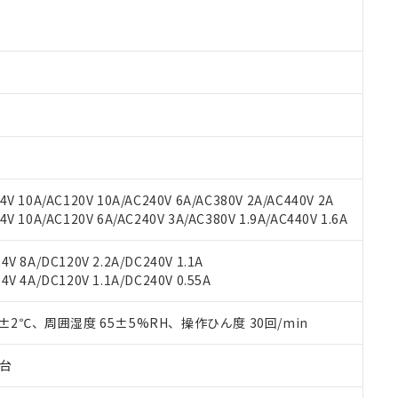
より、非含有部品としていたものが、含有品と判明した場合などやむ
みいただき、同意のうえご利用ください。
材料含有率が中国RoHSの基準値以下であることを示します。
材料含有率が中国RoHSの基準値を超えていることを示します。
、当社制御機器事業取扱商品の当社在庫状況および標準価格(税抜)
ら貴社製品のうち、外国為替および外国貿易法に定める商品（以下｢
質）：
す。当社販売部門へお問い合わせください。
 水銀(Hg) 1000ppm以下、 カドミウム(Cd) 100ppm以下、
たは国外への提供する場合は、日本国政府の輸出許可(または役務取
000ppm以下、ポリ臭化ビフェニル類(PBB) 1000ppm以下、ポリ臭化ジフェニルエーテル類(P
事業取扱商品の中には、本サービスの対象外となる商品もあること
手続きをとります。
キシル) (DEHP)(別名：DOP) 1000ppm以下、フタル酸ブチルベンジル（BBP） 100
(GB/T26572)：
以下、フタル酸ジイソブチル (DIBP) 1000ppm以下
び標準価格照会結果は、記載している更新日時点での社内データに
物を破棄する場合は、完全に破砕するなど、違法に輸出されないよ
(水銀) : 1000ppm、 Cd(カドミウム) : 100ppm、
業用監視および制御機器に対する適用除外項目は除く。
覧された時点での実際の在庫および標準価格とは異なる場合がある
1000ppm、 PBBs(ポリ臭化ビフェニル類) : 1000ppm、 PBDEs(ポリ臭化ジフェニルエーテル類
物質については閾値を超える意図的な使用がないことを確認しています。
上の在庫あり
 1000ppm、 DIBP(フタル酸ジイソブチル) : 1000ppm、 BBP(フタル酸ブチルベンジル) :
品を、核兵器、ミサイル、化学兵器、生物兵器またはその他武器並
チルヘキシル)) : 1000ppm
況および標準価格はお客様のお取引先、またはお客様担当のオムロ
用いたしません。
ご相談ください。
は満たないが在庫あり
製品を第三者に販売する場合は、上記1、2および3の内容を当該第
V 10A/AC120V 10A/AC240V 6A/AC380V 2A/AC440V 2A
機器販売店や当社販売拠点は「
販売ネットワーク
」をご確認くだ
販売先および販売に係わる関係者が違法に輸出するおそれがある場
用期限
 10A/AC120V 6A/AC240V 3A/AC380V 1.9A/AC440V 1.6A
び標準価格結果を当社の事前の承諾なく第三者に漏洩または開示し
え状況などにより、予定月が前後することがあります。
(最新の在庫状況については、お客様のお取引先、またはお客様担当
（10物質）のすべてが基準値以下であることを示します。
店・当社販売員にご確認ください)
V 8A/DC120V 2.2A/DC240V 1.1A
能（部品リスト作成サービス）をご利用いただくには、I-Webメン
使用状況下において有害物質が外部に漏えいし、環境に深刻な影響を
V 4A/DC120V 1.1A/DC240V 0.55A
あります。
機種、また在庫状況の情報を公開していない機種
ェブサイト上で当社にご登録された部品リストについて、当社およ
書ダウンロード
す。当社販売部門へお問い合わせください。
品・サービスに関するお客様との取引・商談に必要な範囲で利用す
0±2℃、周囲湿度 65±5%RH、操作ひん度 30回/min
合意する
キャンセル
書をダウンロードすることができます。
利用者とは、
"個人情報の共同利用に関して"
の「1.共同利用者の
子台
します。
10物質）の非含有証明書