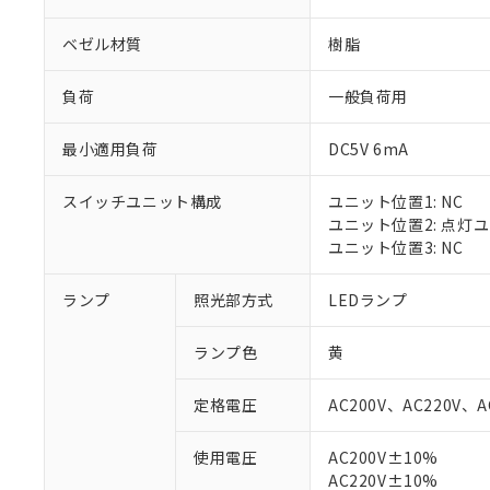
ベゼル材質
樹脂
負荷
一般負荷用
最小適用負荷
DC5V 6mA
スイッチユニット構成
ユニット位置1: NC
ユニット位置2: 点灯
ユニット位置3: NC
ランプ
照光部方式
LEDランプ
※1 対応状況
ランプ色
黄
対応済み：EU
対応予定：EU R
定格電圧
AC200V、AC220V、A
対応予定なし：EU
調査・確認中：EU
ご利用条件
使用電圧
AC200V±10%
非該当品：ライセ
AC220V±10%
※1 中国RoHS