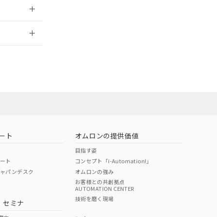
2026/7/29
担当オムロン営
お問い合わせ
ート
オムロンの提供価値
目指す姿
ポート
コンセプト「i-Automation!」
ジャパンデスク
オムロンの強み
お客様との共創拠点
AUTOMATION CENTER
DIBP
BBP
DEHP
環境保護
技術を磨く現場
・セミナ
使用期限