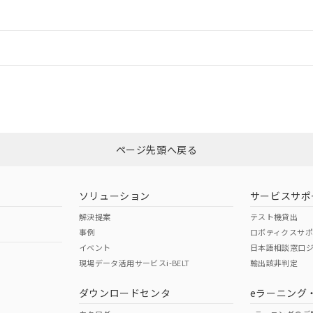
ードすることができます。
情報更新：
ログイン/会員登録
合状況については、「カスタマーサポートセンタ お客様相談室」または貴社
みください。
非含有証明書
※3
ページ先頭へ戻る
ダウンロードはこちら
ソリューション
サービスサポ
解決提案
テスト機貸出
事例
ロボティクスサ
イベント
日本語相談窓口
現場データ活用サービスi-BELT
輸出該非判定
I)
PBBs
PBDEs
DBP
ダウンロードセンタ
eラーニング