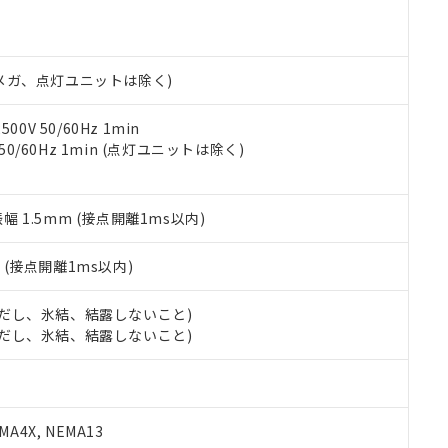
明書（当社基準）
日時点で非含有を証明するもので、過去に遡って非含有を証明するも
令のフタル酸エステル類４物質の対応では、対応完了までの期間は出
備考欄に対応日を記載しておりました。
00Vメガ、点灯ユニットは除く)
品への在庫切替を完了していることから、特段のことがない限り、20
す。
0V 50/60Hz 1min
 50/60Hz 1min (点灯ユニットは除く)
振幅 1.5mm (接点開離1ms以内)
2
(接点開離1ms以内)
 (ただし、氷結、結露しないこと)
 (ただし、氷結、結露しないこと)
A4X, NEMA13