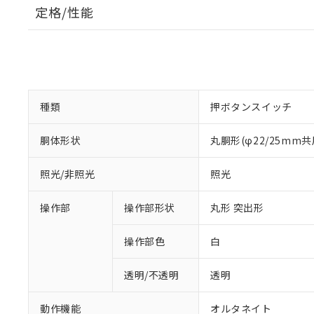
定格/性能
種類
押ボタンスイッチ
胴体形状
丸胴形(φ22/25mm共
照光/非照光
照光
操作部
操作部形状
丸形 突出形
操作部色
白
透明/不透明
透明
動作機能
オルタネイト