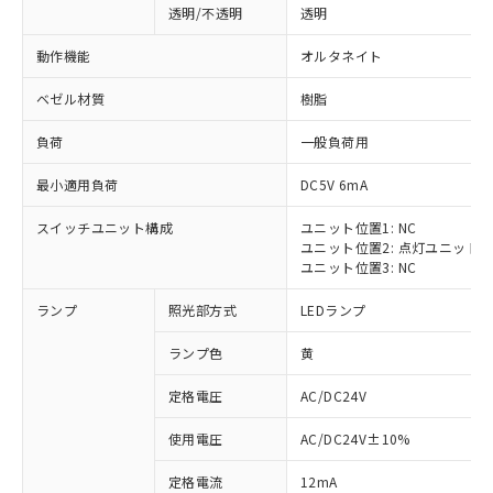
透明/不透明
透明
動作機能
オルタネイト
ベゼル材質
樹脂
負荷
一般負荷用
最小適用負荷
DC5V 6mA
スイッチユニット構成
ユニット位置1: NC
ユニット位置2: 点灯ユニット
ユニット位置3: NC
ランプ
照光部方式
LEDランプ
ランプ色
黄
定格電圧
AC/DC24V
※1 対応状況
使用電圧
AC/DC24V±10%
定格電流
12mA
対応済み：EU RoHS指令（10物質）の