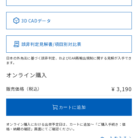
中国 RoHS表
※1 ※2
3D CADデータ
Pb
Hg
Cd
Cr(VI)
該非判定見解書/項目別対比表
X
O
O
O
日本の外為法に基づく該非判定、およびEAR再輸出規制に関する見解が入手でき
ます。
"対応済み"や非含有の記載がされた商品であっても、流通
在庫等で未対応品が混在する可能性があります。
オンライン購入
非含有品が必要な際は、弊社営業部門もしくは販売店へお
問い合わせください。
¥ 3,190
販売価格（税込）
この製品のRoHS/REACH対応状況ページへ
カートに追加
オンライン購入における出荷予定日は、カートに追加～「ご購入手続き：価
格・納期の確認」画面にてご確認ください。