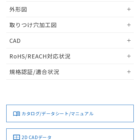
51物質の非含有証明書（当社基準）
の共同利用に関して"
の「1.共同利
※本証明書は発行日時点で非含有を証明す
外形図
用者の範囲」に記載されている法人を
るもので、過去に遡って非含有を証明する
指します。
ものではありません。
情報更新：2026/05/21
取りつけ穴加工図
また、RoHS指令のフタル酸エステル類４
物質の対応では、対応完了までの期間は出
情報更新：2026/05/21
CAD
荷製品に未対応品が混在することから備考
欄に対応日を記載しておりました。
ログイン/会員登録いただくと、CADデータをダウンロー
既に当社にて対応品への在庫切替を完了
RoHS/REACH対応状況
ドすることができます。
していることから、特段のことがない限
り、2022年1月12日より割愛しておりま
情報更新：2026/7/29
規格認証/適合状況
す。
ログイン/会員登録
EU RoHS
注意事項・凡例
A22NL-BPA-TWA-P202-YCについての規格認証/適合状況に
ついては、「カスタマーサポートセンタ お客様相談室」また
は貴社担当オムロン営業員または販売店にお問い合わせくだ
対応状況
対応予定月
※1
※2
さい。
ダウンロードデータをご利用いただく前に、以下を必ずお読
みください。
カタログ/データシート/マニュアル
対応済み
ソフトウェアの使用条件
お問い合わせ
中国 RoHS
注意事項・凡例
2D CADデータ