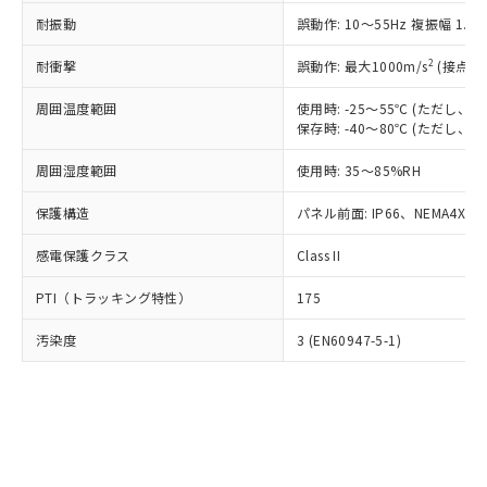
○
一定数以上の在庫あり
ニル類) : 1000ppm、 PBDEs(ポリ臭化ジフェニルエーテ
当社は規制貨物を破棄する場合は、完
ル) (DEHP)(別名：DOP) 1000ppm以下、フタル酸ブチ
正式な納期状況および標準価格はお客
ル類) : 1000ppm、
耐振動
誤動作: 10～55Hz 複振幅 1.
ルベンジル（BBP） 1000ppm以下、フタル酸ジブチル
全に破砕するなど、違法に輸出されな
DBP(フタル酸ジブチル) : 1000ppm、 DIBP(フタル酸ジ
様のお取引先、またはお客様担当のオ
（DBP） 1000ppm以下、フタル酸ジイソブチル
イソブチル) : 1000ppm、 BBP(フタル酸ブチルベンジ
△
一定数には満たないが在庫あり
いよう必要な手段を講じます。
ムロン制御機器販売店・当社販売員に
(DIBP) 1000ppm以下
2
耐衝撃
ル) : 1000ppm、
誤動作: 最大1000m/s
(接点開
当社は貴社製品を、核兵器、ミサイ
但し、RoHS指令で産業用監視および制御機器に対する
DEHP(フタル酸ビス(2-エチルヘキシル)) : 1000ppm
ご相談ください。
適用除外項目は除く。
ル、化学兵器、生物兵器またはその他
－
在庫なし(最新の在庫状況につ
オムロン制御機器販売店や当社販売拠
周囲温度範囲
使用時: -25～55℃ (ただし
フタル酸エステル類の４物質については閾値を超える意
武器並びにこれらの製造装置等に一切
いては、お客様のお取引先、ま
図的な使用がないことを確認しています。
保存時: -40～80℃ (ただし
点は「
販売ネットワーク
」をご確認
※2 環境保護使用期限
使用いたしません。
たはお客様担当のオムロン制御
ください。
当社は、貴社製品を第三者に販売する
周囲湿度範囲
使用時: 35～85%RH
機器販売店・当社販売員にご確
在庫状況および標準価格結果を当社の
※2 対応予定月
「ｅ」：有害物質（10物質）のすべてが基
場合は、上記1、2および3の内容を当
認ください)
事前の承諾なく第三者に漏洩または開
準値以下であることを示します。
保護構造
パネル前面: IP66、NEMA4X, N
該第三者に通知します。また当社は、
示しないようお願いします。
部品在庫の切り替え状況などにより、予定
「10」：通常の使用状況下において有害物
販売先および販売に係わる関係者が違
マイパーツ機能（部品リスト作成サー
空
受注生産機種、また在庫状況の
感電保護クラス
Class II
月が前後することがあります。
質が外部に漏えいし、環境に深刻な影響を
法に輸出するおそれがある場合は、取
ビス）をご利用いただくには、I-Web
白
情報を公開していない機種
及ぼさない年数を意味します。
り引きをいたしません。
メンバーズにご登録されている必要が
PTI（トラッキング特性）
175
「－」：未確認です。当社販売部門へお問
あります。
い合わせください。
お客様が当ウェブサイト上で当社にご
汚染度
3 (EN60947-5-1)
※3 非含有証明書ダウンロード
登録された部品リストについて、当社
および当社の共同利用者が、当社の製
下記の非含有証明書をダウンロードするこ
品・サービスに関するお客様との取
とができます。
合意する
キャンセル
引・商談に必要な範囲で利用すること
をご了承ください。
EU RoHS指令（10物質）の非含有証明書
※当社の共同利用者とは、
"個人情報