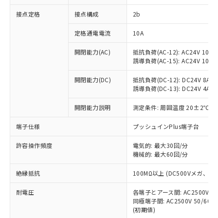
非含有に対応した製品が提供可能な商品で
接点定格
接点構成
2b
す。
対応予定：EU RoHS指令（10物質）の非含
ご利用条件
定格通電電流
10A
有に対応した製品に切り替える予定のある
商品です。
開閉能力(AC)
抵抗負荷(AC-12): AC24V 10A/A
対応予定なし：EU RoHS指令（10物質）の
誘導負荷(AC-15): AC24V 10A/AC
以下の条件をお読みいただき、同意のうえ
非含有に非対応の商品で、対応品を出す予
ご利用ください。
定はありません。
開閉能力(DC)
抵抗負荷(DC-12): DC24V 8A/DC
調査・確認中：EU RoHS指令（10物質）の
誘導負荷(DC-13): DC24V 4A/DC
本サービスは、当社制御機器事業取扱
※1 中国RoHS○×表
非含有の対応状況を調査中または確認中の
商品の当社在庫状況および標準価格
開閉能力説明
測定条件: 周囲温度 20±2℃、
商品です。
(税抜)を提供させていただくもので
「○」：最大均質材料含有率が中国RoHSの
非該当品：ライセンス料など無形物で、有
す。
端子仕様
プッシュインPlus端子台
基準値以下であることを示します。
害物質有無と関係のない商品です。
当社制御機器事業取扱商品の中には、
「×」：最大均質材料含有率が中国RoHSの
仕入先様の事情により、非含有部品として
本サービスの対象外となる商品もある
許容操作頻度
電気的: 最大30回/分
基準値を超えていることを示します。
いたものが、含有品と判明した場合などや
当社は、これら貴社製品のうち、外国
ことをご了承ください。
機械的: 最大60回/分
「－」：未確認です。当社販売部門へお問
むを得ず変更することがあります。
為替および外国貿易法に定める商品
在庫状況および標準価格照会結果は、
い合わせください。
（以下｢規制貨物等」という）を輸出
絶縁抵抗
100MΩ以上 (DC500Vメガ、
記載している更新日時点での社内デー
*EU RoHS指令（10物質）：
または国外への提供する場合は、日本
記
タに基づき作成されるものであり、閲
説明
鉛(Pb) 1000ppm以下、 水銀(Hg) 1000ppm以下、 カド
*中国RoHS10物質の基準値 (GB/T26572)：
国政府の輸出許可(または役務取引許
耐電圧
各端子とアース間: AC2500V 50/
号
覧された時点での実際の在庫および標
ミウム(Cd) 100ppm以下、
Pb(鉛) :1000ppm、 Hg(水銀) : 1000ppm、 Cd(カドミウ
同極端子間: AC2500V 50/60
可)を取得するなどの必要な手続きを
六価クロム(Cr(Ⅵ)) 1000ppm以下、ポリ臭化ビフェニル
ム) : 100ppm、
準価格とは異なる場合があることをご
類(PBB) 1000ppm以下、ポリ臭化ジフェニルエーテル類
(初期値)
Cr(Ⅵ)(六価クロム) : 1000ppm、 PBBs(ポリ臭化ビフェ
とります。
了承ください。
(PBDE) 1000ppm以下、フタル酸ビス(2-エチルヘキシ