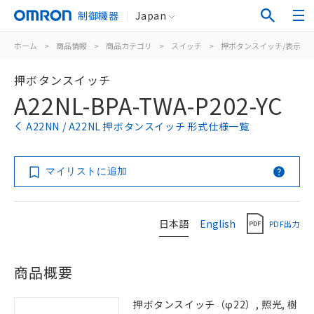
制御機器
Japan
ホーム
>
商品情報
>
商品カテゴリ
>
スイッチ
>
押ボタンスイッチ/表示灯
押ボタンスイッチ
A22NL-BPA-TWA-P202-YC
A22NN / A22NL 押ボタンスイッチ 形式仕様一覧
マイリストに追加
日本語
English
PDF出力
商品概要
押ボタンスイッチ（φ22）, 照光, 樹