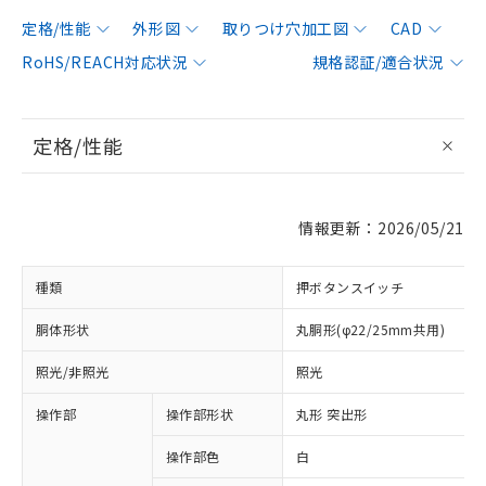
定格/性能
外形図
取りつけ穴加工図
CAD
RoHS/REACH対応状況
規格認証/適合状況
定格/性能
情報更新：2026/05/21
種類
押ボタンスイッチ
胴体形状
丸胴形(φ22/25mm共用)
照光/非照光
照光
操作部
操作部形状
丸形 突出形
操作部色
白