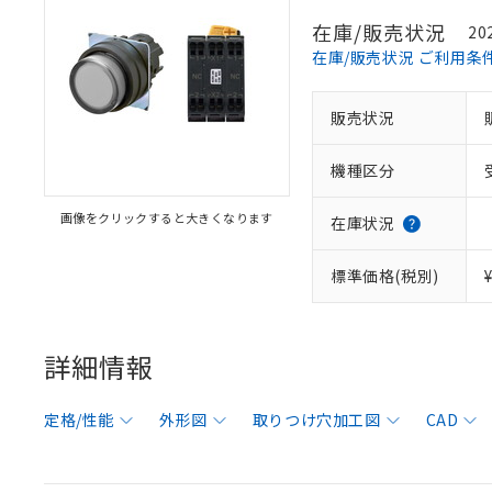
在庫/販売状況
20
在庫/販売状況 ご利用条
販売状況
機種区分
画像をクリックすると大きくなります
在庫状況
標準価格(税別)
詳細情報
定格/性能
外形図
取りつけ穴加工図
CAD