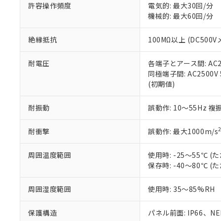
51物質の非含有証
許容操作頻度
電気的: 最大30回/分
※本証明書は発行
機械的: 最大60回/分
また、RoHS指
混在することから
絶縁抵抗
100MΩ以上 (DC5
既に当社にて対応
り割愛しておりま
耐電圧
各端子とアース間: AC250
同極端子間: AC2500V
(初期値)
耐振動
誤動作: 10～55Hz 複
耐衝撃
誤動作: 最大1000m/s
周囲温度範囲
使用時: -25～55℃
保存時: -40～80℃
周囲湿度範囲
使用時: 35～85%RH
保護構造
パネル前面: IP66、NEM