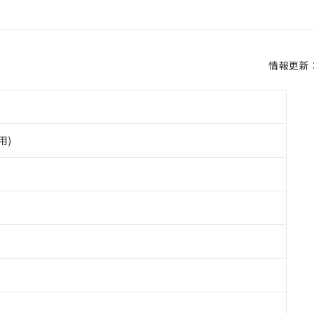
情報更新：2
用)