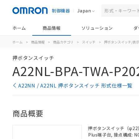
制御機器
Japan
ホーム
商品情報
ソリューション
ダ
ホーム
>
商品情報
>
商品カテゴリ
>
スイッチ
>
押ボタンスイッチ/表
押ボタンスイッチ
A22NL-BPA-TWA-P20
A22NN / A22NL 押ボタンスイッチ 形式仕様一覧
商品概要
押ボタンスイッチ（φ22）,
Plus端子台, 接点構成: N