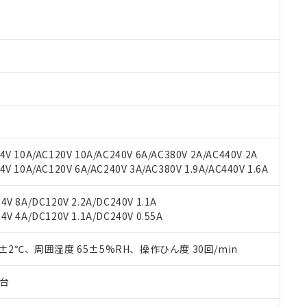
より、非含有部品としていたものが、含有品と判明した場合などやむ
みいただき、同意のうえご利用ください。
材料含有率が中国RoHSの基準値以下であることを示します。
材料含有率が中国RoHSの基準値を超えていることを示します。
、当社制御機器事業取扱商品の当社在庫状況および標準価格(税抜)
ら貴社製品のうち、外国為替および外国貿易法に定める商品（以下｢
質）：
す。当社販売部門へお問い合わせください。
 水銀(Hg) 1000ppm以下、 カドミウム(Cd) 100ppm以下、
たは国外への提供する場合は、日本国政府の輸出許可(または役務取
000ppm以下、ポリ臭化ビフェニル類(PBB) 1000ppm以下、ポリ臭化ジフェニルエーテル類(P
事業取扱商品の中には、本サービスの対象外となる商品もあること
手続きをとります。
キシル) (DEHP)(別名：DOP) 1000ppm以下、フタル酸ブチルベンジル（BBP） 100
(GB/T26572)：
以下、フタル酸ジイソブチル (DIBP) 1000ppm以下
び標準価格照会結果は、記載している更新日時点での社内データに
物を破棄する場合は、完全に破砕するなど、違法に輸出されないよ
(水銀) : 1000ppm、 Cd(カドミウム) : 100ppm、
業用監視および制御機器に対する適用除外項目は除く。
覧された時点での実際の在庫および標準価格とは異なる場合がある
1000ppm、 PBBs(ポリ臭化ビフェニル類) : 1000ppm、 PBDEs(ポリ臭化ジフェニルエーテル類
物質については閾値を超える意図的な使用がないことを確認しています。
上の在庫あり
 1000ppm、 DIBP(フタル酸ジイソブチル) : 1000ppm、 BBP(フタル酸ブチルベンジル) :
品を、核兵器、ミサイル、化学兵器、生物兵器またはその他武器並
チルヘキシル)) : 1000ppm
況および標準価格はお客様のお取引先、またはお客様担当のオムロ
用いたしません。
ご相談ください。
は満たないが在庫あり
製品を第三者に販売する場合は、上記1、2および3の内容を当該第
V 10A/AC120V 10A/AC240V 6A/AC380V 2A/AC440V 2A
機器販売店や当社販売拠点は「
販売ネットワーク
」をご確認くだ
販売先および販売に係わる関係者が違法に輸出するおそれがある場
用期限
 10A/AC120V 6A/AC240V 3A/AC380V 1.9A/AC440V 1.6A
び標準価格結果を当社の事前の承諾なく第三者に漏洩または開示し
え状況などにより、予定月が前後することがあります。
(最新の在庫状況については、お客様のお取引先、またはお客様担当
（10物質）のすべてが基準値以下であることを示します。
店・当社販売員にご確認ください)
V 8A/DC120V 2.2A/DC240V 1.1A
能（部品リスト作成サービス）をご利用いただくには、I-Webメン
使用状況下において有害物質が外部に漏えいし、環境に深刻な影響を
V 4A/DC120V 1.1A/DC240V 0.55A
あります。
機種、また在庫状況の情報を公開していない機種
ェブサイト上で当社にご登録された部品リストについて、当社およ
書ダウンロード
す。当社販売部門へお問い合わせください。
品・サービスに関するお客様との取引・商談に必要な範囲で利用す
0±2℃、周囲湿度 65±5%RH、操作ひん度 30回/min
合意する
キャンセル
書をダウンロードすることができます。
利用者とは、
"個人情報の共同利用に関して"
の「1.共同利用者の
子台
します。
10物質）の非含有証明書