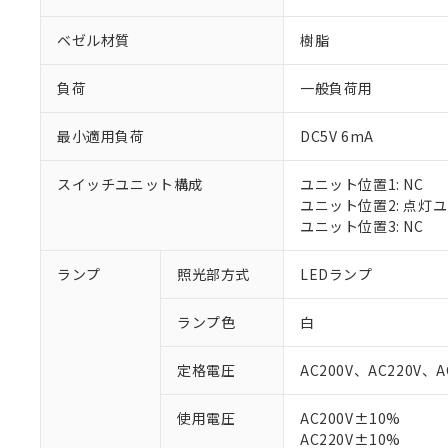
ベゼル材質
樹脂
負荷
一般負荷用
最小適用負荷
DC5V 6mA
スイッチユニット構成
ユニット位置1: NC
ユニット位置2: 点灯
ユニット位置3: NC
ランプ
照光部方式
LEDランプ
※1 対応状況
ランプ色
白
対応済み：EU
対応予定：EU R
定格電圧
AC200V、AC220V、A
対応予定なし：EU
調査・確認中：EU
ご利用条件
使用電圧
AC200V±10%
非該当品：ライセ
AC220V±10%
※1 中国RoHS