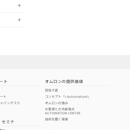
2026/7/29
担当オムロン営
お問い合わせ
ート
オムロンの提供価値
目指す姿
ポート
コンセプト「i-Automation!」
ジャパンデスク
オムロンの強み
お客様との共創拠点
AUTOMATION CENTER
DIBP
BBP
DEHP
環境保護
技術を磨く現場
・セミナ
使用期限