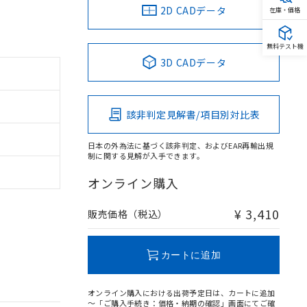
2D CADデータ
在庫・価格
無料テスト機
3D CADデータ
該非判定見解書/項目別対比表
日本の外為法に基づく該非判定、およびEAR再輸出規
制に関する見解が入手できます。
オンライン購入
¥ 3,410
販売価格（税込）
カートに追加
オンライン購入における出荷予定日は、カートに追加
～「ご購入手続き：価格・納期の確認」画面にてご確