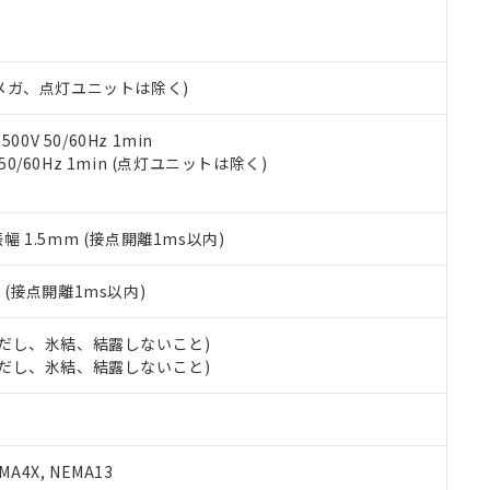
明書（当社基準）
日時点で非含有を証明するもので、過去に遡って非含有を証明するも
令のフタル酸エステル類４物質の対応では、対応完了までの期間は出
備考欄に対応日を記載しておりました。
00Vメガ、点灯ユニットは除く)
品への在庫切替を完了していることから、特段のことがない限り、20
す。
0V 50/60Hz 1min
 50/60Hz 1min (点灯ユニットは除く)
振幅 1.5mm (接点開離1ms以内)
2
(接点開離1ms以内)
 (ただし、氷結、結露しないこと)
 (ただし、氷結、結露しないこと)
A4X, NEMA13