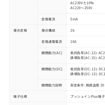
仕入先様の事情に
AC230V±10%
があります。
以下の条件をお読
AC220～250V
「○」：最大均質
「×」：最大均質
本サービスは
当社は、これ
*EU RoHS指令（10物
定格電流
5mA
「－」：未確認で
鉛(Pb) 1000ppm以下、
くものです。
う）を輸出ま
記
説明
六価クロム(Cr(Ⅵ)) 1
当社制御機器
などの必要な
フタル酸ビス(2-エチルヘ
号
*中国RoHS10物質の基準値 
接点定格
接点構成
2b
ル（DBP） 1000ppm
在庫状況およ
当社は規制貨
Pb(鉛) :1000ppm、 Hg
但し、RoHS指令で産
のであり、閲
ます。
Cr(Ⅵ)(六価クロム) : 
フタル酸エステル類の４
○
一定数以
DBP(フタル酸ジブチル) :
い。
当社は貴社製
定格通電電流
10A
DEHP(フタル酸ビス(2-エ
正式な納期状
置等に一切使
当社販売員に
※2 対応予定月
△
一定数に
当社は、貴社
開閉能力(AC)
抵抗負荷(AC-12): AC24
オムロン制御
また当社は、
※2 環境保護使
誘導負荷(AC-15): AC24V
在庫状況およ
部品在庫の切り替
たしません。
－
在庫なし
す。
「ｅ」：有害物質
機器販売
開閉能力(DC)
抵抗負荷(DC-12): DC24
マイパーツ機
「10」：通常の
誘導負荷(DC-13): DC24
ている必要が
味します。
空
受注生産
お客様が当ウ
※3 非含有証明
「－」：未確認で
白
が、当社の製
開閉能力説明
測定条件: 周囲温度 2
さい。
下記の非含有証明
※当社の共同
端子仕様
プッシュインPlus端
いる法人を指
EU RoHS指令（