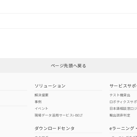
ードすることができます。
情報更新：
ログイン/会員登録
合状況については、「カスタマーサポートセンタ お客様相談室」または貴社
みください。
非含有証明書
※3
ページ先頭へ戻る
ダウンロードはこちら
ソリューション
サービスサポ
解決提案
テスト機貸出
事例
ロボティクスサ
イベント
日本語相談窓口
現場データ活用サービスi-BELT
輸出該非判定
I)
PBBs
PBDEs
DBP
ダウンロードセンタ
eラーニング