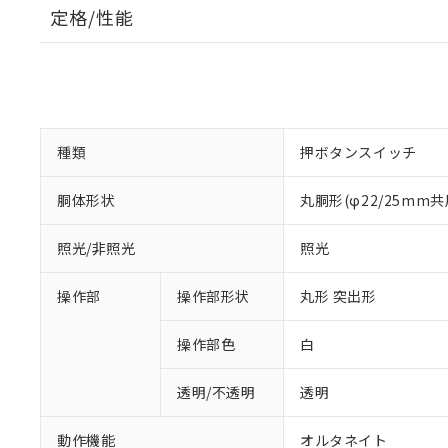
定格/性能
種類
押ボタンスイッチ
胴体形状
丸胴形(φ22/25mm共
照光/非照光
照光
操作部
操作部形状
丸形 突出形
操作部色
白
透明/不透明
透明
動作機能
オルタネイト