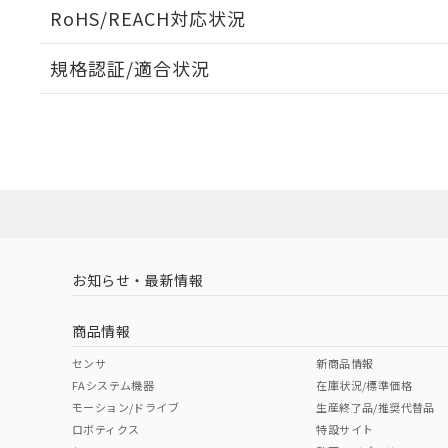
ログイン/会員登録いただくと、CADデータをダウンロ
RoHS/REACH対応状況
規格認証/適合状況
EU RoHS
注意事項・凡例
A22NL-BPA-TWA-P202-WEについての規格認証/適
業員または販売店にお問い合わせください。
ダウンロードデータをご利用いただく前に、以下を必ずお読
対応状況
対応予定月
※1
※2
ソフトウェアの使用条件
対応済み
お知らせ・最新情報
中国 RoHS
注意事項・凡例
商品情報
中国 RoHS表
※1 ※2
センサ
新商品情報
FAシステム機器
在庫状況/標準価格
Pb
Hg
Cd
Cr(V
モーション/ドライブ
生産終了品/推奨代替品
ロボティクス
特設サイト