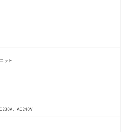
ユニット
 RoHS指令（10物質）の非含有に対応した製品が提供可能な商品です
oHS指令（10物質）の非含有に対応した製品に切り替える予定のある
C230V、AC240V
 RoHS指令（10物質）の非含有に非対応の商品で、対応品を出す予
 RoHS指令（10物質）の非含有の対応状況を調査中または確認中の
ンス料など無形物で、有害物質有無と関係のない商品です。
○×表