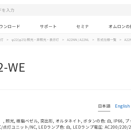
ウンロード
サポート
セミナ
オムロンの
示灯
>
φ22(φ25):照光・非照光・表示灯
>
A22NN / A22NL
>
形式仕様一覧
>
A22
2-WE
日本語
English
 照光, 樹脂ベゼル, 突出形, オルタネイト, ボタンの色: 白, IP66,
C/点灯ユニット/NC, LEDランプ色: 白, LEDランプ電圧: AC200/220/23