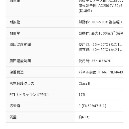
耐電圧
各端子とアース間: AC2500V 50/
「－」：未確認です。当社販売部門へお問
むを得ず変更することがあります。
為替および外国貿易法に定める商品
在庫状況および標準価格照会結果は、
同極端子間: AC2500V 50/60
い合わせください。
（以下｢規制貨物等」という）を輸出
(初期値)
記載している更新日時点での社内デー
*EU RoHS指令（10物質）：
または国外への提供する場合は、日本
記
タに基づき作成されるものであり、閲
説明
鉛(Pb) 1000ppm以下、 水銀(Hg) 1000ppm以下、 カド
*中国RoHS10物質の基準値 (GB/T26572)：
国政府の輸出許可(または役務取引許
耐振動
誤動作: 10～55Hz 複振幅 1.
号
覧された時点での実際の在庫および標
ミウム(Cd) 100ppm以下、
Pb(鉛) :1000ppm、 Hg(水銀) : 1000ppm、 Cd(カドミウ
可)を取得するなどの必要な手続きを
六価クロム(Cr(Ⅵ)) 1000ppm以下、ポリ臭化ビフェニル
ム) : 100ppm、
準価格とは異なる場合があることをご
類(PBB) 1000ppm以下、ポリ臭化ジフェニルエーテル類
2
Cr(Ⅵ)(六価クロム) : 1000ppm、 PBBs(ポリ臭化ビフェ
耐衝撃
誤動作: 最大1000m/s
(接点開
とります。
了承ください。
(PBDE) 1000ppm以下、フタル酸ビス(2-エチルヘキシ
○
一定数以上の在庫あり
ニル類) : 1000ppm、 PBDEs(ポリ臭化ジフェニルエーテ
当社は規制貨物を破棄する場合は、完
ル) (DEHP)(別名：DOP) 1000ppm以下、フタル酸ブチ
正式な納期状況および標準価格はお客
ル類) : 1000ppm、
周囲温度範囲
使用時: -25～55℃ (ただし
ルベンジル（BBP） 1000ppm以下、フタル酸ジブチル
全に破砕するなど、違法に輸出されな
DBP(フタル酸ジブチル) : 1000ppm、 DIBP(フタル酸ジ
様のお取引先、またはお客様担当のオ
（DBP） 1000ppm以下、フタル酸ジイソブチル
保存時: -40～80℃ (ただし
イソブチル) : 1000ppm、 BBP(フタル酸ブチルベンジ
△
一定数には満たないが在庫あり
いよう必要な手段を講じます。
ムロン制御機器販売店・当社販売員に
(DIBP) 1000ppm以下
ル) : 1000ppm、
当社は貴社製品を、核兵器、ミサイ
但し、RoHS指令で産業用監視および制御機器に対する
DEHP(フタル酸ビス(2-エチルヘキシル)) : 1000ppm
ご相談ください。
周囲湿度範囲
使用時: 35～85%RH
適用除外項目は除く。
ル、化学兵器、生物兵器またはその他
－
在庫なし(最新の在庫状況につ
オムロン制御機器販売店や当社販売拠
フタル酸エステル類の４物質については閾値を超える意
武器並びにこれらの製造装置等に一切
いては、お客様のお取引先、ま
図的な使用がないことを確認しています。
点は「
販売ネットワーク
」をご確認
保護構造
パネル前面: IP66、NEMA4X, N
※2 環境保護使用期限
使用いたしません。
たはお客様担当のオムロン制御
ください。
当社は、貴社製品を第三者に販売する
機器販売店・当社販売員にご確
感電保護クラス
Class II
在庫状況および標準価格結果を当社の
※2 対応予定月
「ｅ」：有害物質（10物質）のすべてが基
場合は、上記1、2および3の内容を当
認ください)
事前の承諾なく第三者に漏洩または開
準値以下であることを示します。
該第三者に通知します。また当社は、
PTI（トラッキング特性）
175
示しないようお願いします。
部品在庫の切り替え状況などにより、予定
「10」：通常の使用状況下において有害物
販売先および販売に係わる関係者が違
マイパーツ機能（部品リスト作成サー
空
受注生産機種、また在庫状況の
月が前後することがあります。
質が外部に漏えいし、環境に深刻な影響を
汚染度
3 (EN60947-5-1)
法に輸出するおそれがある場合は、取
ビス）をご利用いただくには、I-Web
白
情報を公開していない機種
及ぼさない年数を意味します。
り引きをいたしません。
メンバーズにご登録されている必要が
質量
約65g
「－」：未確認です。当社販売部門へお問
あります。
い合わせください。
お客様が当ウェブサイト上で当社にご