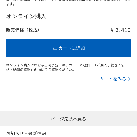
ます。
"対応済み"や非含有の記載がされた商品であっても、流通
在庫等で未対応品が混在する可能性があります。
オンライン購入
非含有品が必要な際は、弊社営業部門もしくは販売店へお
問い合わせください。
¥ 3,410
販売価格（税込）
この製品のRoHS/REACH対応状況ページへ
カートに追加
オンライン購入における出荷予定日は、カートに追加～「ご購入手続き：価
格・納期の確認」画面にてご確認ください。
カートをみる
ページ先頭へ戻る
お知らせ・最新情報