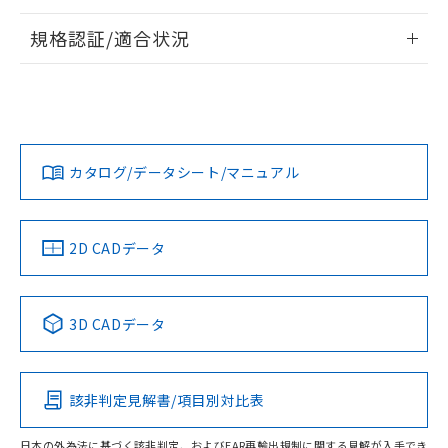
情報更新：2026/7/29
規格認証/適合状況
ログイン/会員登録
EU RoHS
注意事項・凡例
A22NL-BPA-TWA-P102-YEについての規格認証/適合状況に
ついては、「カスタマーサポートセンタ お客様相談室」また
は貴社担当オムロン営業員または販売店にお問い合わせくだ
対応状況
対応予定月
※1
※2
さい。
ダウンロードデータをご利用いただく前に、以下を必ずお読
みください。
カタログ/データシート/マニュアル
対応済み
ソフトウェアの使用条件
お問い合わせ
中国 RoHS
注意事項・凡例
2D CADデータ
中国 RoHS表
※1 ※2
3D CADデータ
Pb
Hg
Cd
Cr(VI)
該非判定見解書/項目別対比表
O
O
O
O
日本の外為法に基づく該非判定、およびEAR再輸出規制に関する見解が入手でき