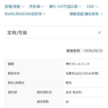
定格/性能
外形図
取りつけ穴加工図
CAD
RoHS/REACH対応状況
規格認証/適合状況
定格/性能
情報更新：2026/05/21
種類
押ボタンスイッチ
胴体形状
丸胴形(φ22/25mm共用)
照光/非照光
照光
操作部
操作部形状
丸形 突出形
操作部色
白