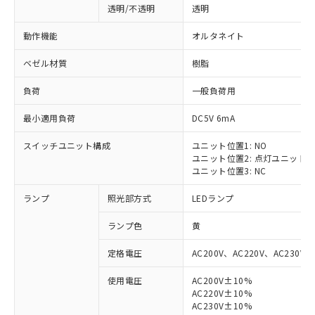
透明/不透明
透明
動作機能
オルタネイト
ベゼル材質
樹脂
負荷
一般負荷用
最小適用負荷
DC5V 6mA
スイッチユニット構成
ユニット位置1: NO
ユニット位置2: 点灯ユニット
ユニット位置3: NC
ランプ
照光部方式
LEDランプ
ランプ色
黄
定格電圧
AC200V、AC220V、AC230V、
使用電圧
AC200V±10%
AC220V±10%
AC230V±10%