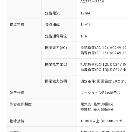
AC220～250V
定格電流
12mA
※1 対応状況
接点定格
接点構成
1a+1b
対応済み：EU RoHS指令（10物質）の
定格通電電流
10A
非含有に対応した製品が提供可能な商品で
開閉能力(AC)
抵抗負荷(AC-12): AC24V 10A/A
す。
誘導負荷(AC-15): AC24V 10A/AC
対応予定：EU RoHS指令（10物質）の非含
ご利用条件
有に対応した製品に切り替える予定のある
開閉能力(DC)
抵抗負荷(DC-12): DC24V 8A/DC
商品です。
誘導負荷(DC-13): DC24V 4A/DC
対応予定なし：EU RoHS指令（10物質）の
以下の条件をお読みいただき、同意のうえ
非含有に非対応の商品で、対応品を出す予
開閉能力説明
測定条件: 周囲温度 20±2℃、
ご利用ください。
定はありません。
調査・確認中：EU RoHS指令（10物質）の
端子仕様
プッシュインPlus端子台
本サービスは、当社制御機器事業取扱
※1 中国RoHS○×表
非含有の対応状況を調査中または確認中の
商品の当社在庫状況および標準価格
商品です。
許容操作頻度
電気的: 最大30回/分
(税抜)を提供させていただくもので
「○」：最大均質材料含有率が中国RoHSの
機械的: 最大60回/分
非該当品：ライセンス料など無形物で、有
す。
基準値以下であることを示します。
害物質有無と関係のない商品です。
当社制御機器事業取扱商品の中には、
絶縁抵抗
100MΩ以上 (DC500Vメガ、
「×」：最大均質材料含有率が中国RoHSの
仕入先様の事情により、非含有部品として
本サービスの対象外となる商品もある
基準値を超えていることを示します。
いたものが、含有品と判明した場合などや
当社は、これら貴社製品のうち、外国
ことをご了承ください。