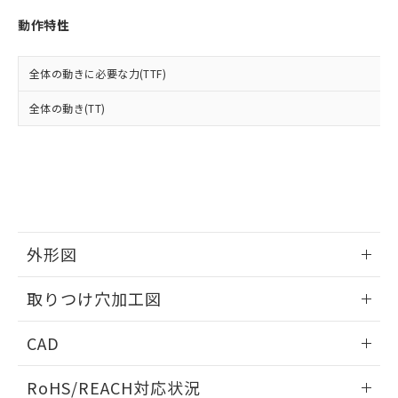
※3 非含有証明書ダウンロード
登録された部品リストについて、当社
動作特性
および当社の共同利用者が、当社の製
下記の非含有証明書をダウンロードするこ
品・サービスに関するお客様との取
とができます。
合意する
キャンセル
引・商談に必要な範囲で利用すること
全体の動きに必要な力(TTF)
をご了承ください。
EU RoHS指令（10物質）の非含有証明書
※当社の共同利用者とは、
"個人情報
全体の動き(TT)
51物質の非含有証明書（当社基準）
の共同利用に関して"
の「1.共同利
※本証明書は発行日時点で非含有を証明す
用者の範囲」に記載されている法人を
るもので、過去に遡って非含有を証明する
指します。
ものではありません。
また、RoHS指令のフタル酸エステル類４
物質の対応では、対応完了までの期間は出
荷製品に未対応品が混在することから備考
欄に対応日を記載しておりました。
外形図
既に当社にて対応品への在庫切替を完了
していることから、特段のことがない限
情報更新：2026/05/21
取りつけ穴加工図
り、2022年1月12日より割愛しておりま
す。
情報更新：2026/05/21
CAD
ログイン/会員登録いただくと、CADデータをダウンロー
RoHS/REACH対応状況
ドすることができます。