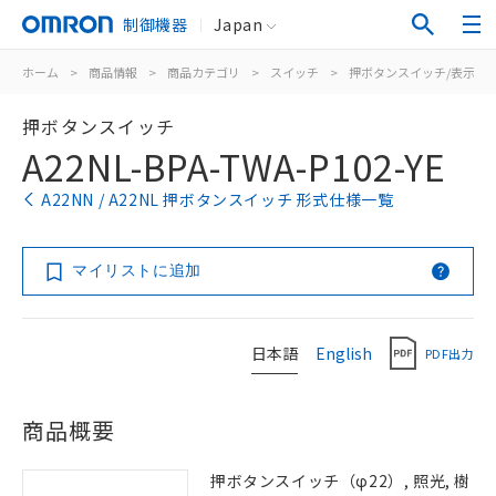
制御機器
Japan
ホーム
>
商品情報
>
商品カテゴリ
>
スイッチ
>
押ボタンスイッチ/表示灯
押ボタンスイッチ
A22NL-BPA-TWA-P102-YE
A22NN / A22NL 押ボタンスイッチ 形式仕様一覧
マイリストに追加
日本語
English
PDF出力
商品概要
押ボタンスイッチ（φ22）, 照光, 樹