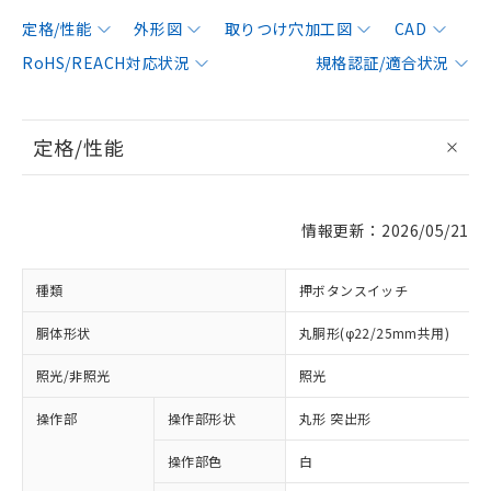
定格/性能
外形図
取りつけ穴加工図
CAD
RoHS/REACH対応状況
規格認証/適合状況
定格/性能
情報更新：2026/05/21
種類
押ボタンスイッチ
胴体形状
丸胴形(φ22/25mm共用)
照光/非照光
照光
操作部
操作部形状
丸形 突出形
操作部色
白