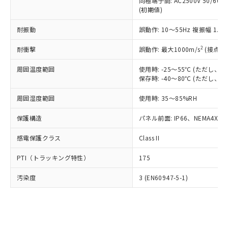
類(PBB) 1000ppm以下、ポリ臭化ジフェニルエーテル類
同極端子間: AC2500V 50/60
Cr(Ⅵ)(六価クロム) : 1000ppm、 PBBs(ポリ臭化ビフェ
とります。
了承ください。
(PBDE) 1000ppm以下、フタル酸ビス(2-エチルヘキシ
○
一定数以上の在庫あり
ニル類) : 1000ppm、 PBDEs(ポリ臭化ジフェニルエーテ
(初期値)
当社は規制貨物を破棄する場合は、完
ル) (DEHP)(別名：DOP) 1000ppm以下、フタル酸ブチ
正式な納期状況および標準価格はお客
ル類) : 1000ppm、
ルベンジル（BBP） 1000ppm以下、フタル酸ジブチル
全に破砕するなど、違法に輸出されな
DBP(フタル酸ジブチル) : 1000ppm、 DIBP(フタル酸ジ
様のお取引先、またはお客様担当のオ
耐振動
誤動作: 10～55Hz 複振幅 1.
（DBP） 1000ppm以下、フタル酸ジイソブチル
イソブチル) : 1000ppm、 BBP(フタル酸ブチルベンジ
△
一定数には満たないが在庫あり
いよう必要な手段を講じます。
ムロン制御機器販売店・当社販売員に
(DIBP) 1000ppm以下
ル) : 1000ppm、
当社は貴社製品を、核兵器、ミサイ
但し、RoHS指令で産業用監視および制御機器に対する
DEHP(フタル酸ビス(2-エチルヘキシル)) : 1000ppm
ご相談ください。
2
耐衝撃
誤動作: 最大1000m/s
(接点開
適用除外項目は除く。
ル、化学兵器、生物兵器またはその他
－
在庫なし(最新の在庫状況につ
オムロン制御機器販売店や当社販売拠
フタル酸エステル類の４物質については閾値を超える意
武器並びにこれらの製造装置等に一切
いては、お客様のお取引先、ま
周囲温度範囲
図的な使用がないことを確認しています。
使用時: -25～55℃ (ただし
点は「
販売ネットワーク
」をご確認
※2 環境保護使用期限
使用いたしません。
保存時: -40～80℃ (ただし
たはお客様担当のオムロン制御
ください。
当社は、貴社製品を第三者に販売する
機器販売店・当社販売員にご確
在庫状況および標準価格結果を当社の
※2 対応予定月
「ｅ」：有害物質（10物質）のすべてが基
周囲湿度範囲
使用時: 35～85%RH
場合は、上記1、2および3の内容を当
認ください)
事前の承諾なく第三者に漏洩または開
準値以下であることを示します。
該第三者に通知します。また当社は、
示しないようお願いします。
保護構造
パネル前面: IP66、NEMA4X, N
部品在庫の切り替え状況などにより、予定
「10」：通常の使用状況下において有害物
販売先および販売に係わる関係者が違
マイパーツ機能（部品リスト作成サー
空
受注生産機種、また在庫状況の
月が前後することがあります。
質が外部に漏えいし、環境に深刻な影響を
法に輸出するおそれがある場合は、取
ビス）をご利用いただくには、I-Web
白
情報を公開していない機種
感電保護クラス
Class II
及ぼさない年数を意味します。
り引きをいたしません。
メンバーズにご登録されている必要が
「－」：未確認です。当社販売部門へお問
あります。
PTI（トラッキング特性）
175
い合わせください。
お客様が当ウェブサイト上で当社にご
※3 非含有証明書ダウンロード
登録された部品リストについて、当社
汚染度
3 (EN60947-5-1)
および当社の共同利用者が、当社の製
下記の非含有証明書をダウンロードするこ
品・サービスに関するお客様との取
とができます。
合意する
キャンセル
引・商談に必要な範囲で利用すること
をご了承ください。
EU RoHS指令（10物質）の非含有証明書