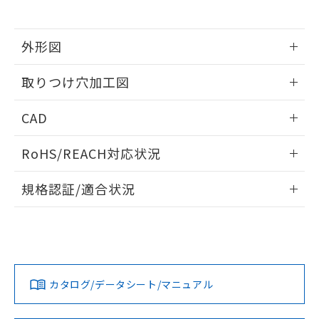
※当社の共同利用者とは、
"個人情報
51物質の非含有証明書（当社基準）
の共同利用に関して"
の「1.共同利
※本証明書は発行日時点で非含有を証明す
用者の範囲」に記載されている法人を
るもので、過去に遡って非含有を証明する
外形図
指します。
ものではありません。
情報更新：2026/05/21
また、RoHS指令のフタル酸エステル類４
取りつけ穴加工図
物質の対応では、対応完了までの期間は出
荷製品に未対応品が混在することから備考
情報更新：2026/05/21
CAD
欄に対応日を記載しておりました。
既に当社にて対応品への在庫切替を完了
ログイン/会員登録いただくと、CADデータをダウンロー
していることから、特段のことがない限
RoHS/REACH対応状況
ドすることができます。
り、2022年1月12日より割愛しておりま
す。
情報更新：2026/7/29
規格認証/適合状況
ログイン/会員登録
EU RoHS
注意事項・凡例
A22NL-BPA-TWA-P101-YDについての規格認証/適合状況に
ついては、「カスタマーサポートセンタ お客様相談室」また
は貴社担当オムロン営業員または販売店にお問い合わせくだ
対応状況
対応予定月
※1
※2
さい。
ダウンロードデータをご利用いただく前に、以下を必ずお読
みください。
カタログ/データシート/マニュアル
対応済み
ソフトウェアの使用条件
お問い合わせ