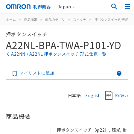
制御機器
Japan
ホーム
>
商品情報
>
商品カテゴリ
>
スイッチ
>
押ボタンスイッチ/表示灯
押ボタンスイッチ
A22NL-BPA-TWA-P101-YD
A22NN / A22NL 押ボタンスイッチ 形式仕様一覧
マイリストに追加
日本語
English
PDF出力
商品概要
押ボタンスイッチ（φ22）, 照光, 樹