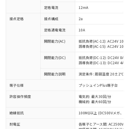
対応済み：EU RoHS指令（10物質）の
定格電流
12mA
非含有に対応した製品が提供可能な商品で
す。
接点定格
接点構成
2a
対応予定：EU RoHS指令（10物質）の非含
ご利用条件
有に対応した製品に切り替える予定のある
定格通電電流
10A
商品です。
対応予定なし：EU RoHS指令（10物質）の
開閉能力(AC)
抵抗負荷(AC-12): AC24V 10A/A
以下の条件をお読みいただき、同意のうえ
非含有に非対応の商品で、対応品を出す予
誘導負荷(AC-15): AC24V 10A/AC
ご利用ください。
定はありません。
調査・確認中：EU RoHS指令（10物質）の
開閉能力(DC)
抵抗負荷(DC-12): DC24V 8A/DC
本サービスは、当社制御機器事業取扱
※1 中国RoHS○×表
誘導負荷(DC-13): DC24V 4A/DC
非含有の対応状況を調査中または確認中の
商品の当社在庫状況および標準価格
商品です。
(税抜)を提供させていただくもので
開閉能力説明
測定条件: 周囲温度 20±2℃、
「○」：最大均質材料含有率が中国RoHSの
非該当品：ライセンス料など無形物で、有
す。
基準値以下であることを示します。
害物質有無と関係のない商品です。
当社制御機器事業取扱商品の中には、
端子仕様
プッシュインPlus端子台
「×」：最大均質材料含有率が中国RoHSの
仕入先様の事情により、非含有部品として
本サービスの対象外となる商品もある
基準値を超えていることを示します。
いたものが、含有品と判明した場合などや
当社は、これら貴社製品のうち、外国
ことをご了承ください。
許容操作頻度
電気的: 最大30回/分
「－」：未確認です。当社販売部門へお問
むを得ず変更することがあります。
為替および外国貿易法に定める商品
機械的: 最大60回/分
在庫状況および標準価格照会結果は、
い合わせください。
（以下｢規制貨物等」という）を輸出
記載している更新日時点での社内デー
*EU RoHS指令（10物質）：
または国外への提供する場合は、日本
絶縁抵抗
100MΩ以上 (DC500Vメガ、
記
タに基づき作成されるものであり、閲
説明
鉛(Pb) 1000ppm以下、 水銀(Hg) 1000ppm以下、 カド
*中国RoHS10物質の基準値 (GB/T26572)：
国政府の輸出許可(または役務取引許
号
覧された時点での実際の在庫および標
ミウム(Cd) 100ppm以下、
Pb(鉛) :1000ppm、 Hg(水銀) : 1000ppm、 Cd(カドミウ
耐電圧
各端子とアース間: AC2500V 50/
可)を取得するなどの必要な手続きを
六価クロム(Cr(Ⅵ)) 1000ppm以下、ポリ臭化ビフェニル
ム) : 100ppm、
準価格とは異なる場合があることをご