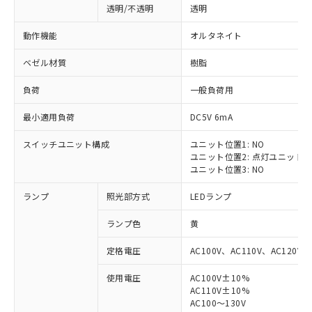
透明/不透明
透明
動作機能
オルタネイト
ベゼル材質
樹脂
負荷
一般負荷用
最小適用負荷
DC5V 6mA
スイッチユニット構成
ユニット位置1: NO
ユニット位置2: 点灯ユニット
ユニット位置3: NO
ランプ
照光部方式
LEDランプ
ランプ色
黄
定格電圧
AC100V、AC110V、AC120V
使用電圧
AC100V±10%
※1 対応状況
AC110V±10%
AC100～130V