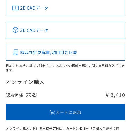
中国 RoHS
注意事項・凡例
2D CADデータ
中国 RoHS表
※1 ※2
3D CADデータ
Pb
Hg
Cd
Cr(VI)
該非判定見解書/項目別対比表
O
O
O
O
日本の外為法に基づく該非判定、およびEAR再輸出規制に関する見解が入手でき
ます。
"対応済み"や非含有の記載がされた商品であっても、流通
在庫等で未対応品が混在する可能性があります。
オンライン購入
非含有品が必要な際は、弊社営業部門もしくは販売店へお
問い合わせください。
¥ 3,410
販売価格（税込）
この製品のRoHS/REACH対応状況ページへ
カートに追加
オンライン購入における出荷予定日は、カートに追加～「ご購入手続き：価