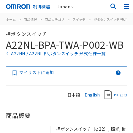
制御機器
Japan
ホーム
>
商品情報
>
商品カテゴリ
>
スイッチ
>
押ボタンスイッチ/表示灯
押ボタンスイッチ
A22NL-BPA-TWA-P002-WB
A22NN / A22NL 押ボタンスイッチ 形式仕様一覧
マイリストに追加
日本語
English
PDF出力
商品概要
押ボタンスイッチ（φ22）, 照光, 樹