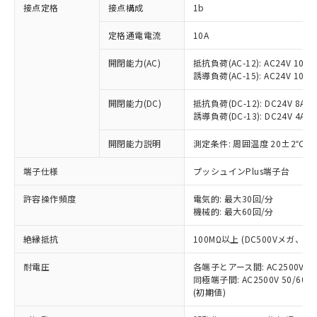
非含有に対応した製品が提供可能な商品で
接点定格
接点構成
1b
す。
対応予定：EU RoHS指令（10物質）の非含
定格通電電流
10A
ご利用条件
有に対応した製品に切り替える予定のある
商品です。
開閉能力(AC)
抵抗負荷(AC-12): AC24V 10A/A
誘導負荷(AC-15): AC24V 10A/AC
対応予定なし：EU RoHS指令（10物質）の
以下の条件をお読みいただき、同意のうえ
非含有に非対応の商品で、対応品を出す予
ご利用ください。
開閉能力(DC)
抵抗負荷(DC-12): DC24V 8A/DC
定はありません。
誘導負荷(DC-13): DC24V 4A/DC
調査・確認中：EU RoHS指令（10物質）の
本サービスは、当社制御機器事業取扱
※1 中国RoHS○×表
非含有の対応状況を調査中または確認中の
商品の当社在庫状況および標準価格
開閉能力説明
測定条件: 周囲温度 20±2℃、
商品です。
(税抜)を提供させていただくもので
「○」：最大均質材料含有率が中国RoHSの
非該当品：ライセンス料など無形物で、有
端子仕様
プッシュインPlus端子台
す。
基準値以下であることを示します。
害物質有無と関係のない商品です。
当社制御機器事業取扱商品の中には、
「×」：最大均質材料含有率が中国RoHSの
仕入先様の事情により、非含有部品として
許容操作頻度
電気的: 最大30回/分
本サービスの対象外となる商品もある
基準値を超えていることを示します。
いたものが、含有品と判明した場合などや
機械的: 最大60回/分
当社は、これら貴社製品のうち、外国
ことをご了承ください。
「－」：未確認です。当社販売部門へお問
むを得ず変更することがあります。
為替および外国貿易法に定める商品
在庫状況および標準価格照会結果は、
い合わせください。
絶縁抵抗
100MΩ以上 (DC500Vメガ、
（以下｢規制貨物等」という）を輸出
記載している更新日時点での社内デー
*EU RoHS指令（10物質）：
または国外への提供する場合は、日本
記
タに基づき作成されるものであり、閲
説明
耐電圧
鉛(Pb) 1000ppm以下、 水銀(Hg) 1000ppm以下、 カド
各端子とアース間: AC2500V 50/
*中国RoHS10物質の基準値 (GB/T26572)：
国政府の輸出許可(または役務取引許
号
覧された時点での実際の在庫および標
ミウム(Cd) 100ppm以下、
Pb(鉛) :1000ppm、 Hg(水銀) : 1000ppm、 Cd(カドミウ
同極端子間: AC2500V 50/60
可)を取得するなどの必要な手続きを
六価クロム(Cr(Ⅵ)) 1000ppm以下、ポリ臭化ビフェニル
ム) : 100ppm、
準価格とは異なる場合があることをご
(初期値)
類(PBB) 1000ppm以下、ポリ臭化ジフェニルエーテル類
Cr(Ⅵ)(六価クロム) : 1000ppm、 PBBs(ポリ臭化ビフェ
とります。
了承ください。
(PBDE) 1000ppm以下、フタル酸ビス(2-エチルヘキシ
○
一定数以上の在庫あり
ニル類) : 1000ppm、 PBDEs(ポリ臭化ジフェニルエーテ