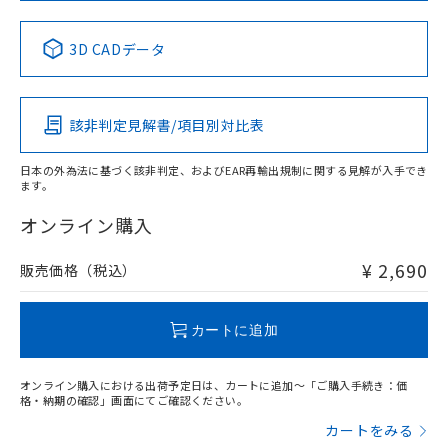
中国 RoHS表
※1 ※2
3D CADデータ
Pb
Hg
Cd
Cr(VI)
該非判定見解書/項目別対比表
X
O
O
O
日本の外為法に基づく該非判定、およびEAR再輸出規制に関する見解が入手でき
ます。
"対応済み"や非含有の記載がされた商品であっても、流通
在庫等で未対応品が混在する可能性があります。
オンライン購入
非含有品が必要な際は、弊社営業部門もしくは販売店へお
問い合わせください。
¥ 2,690
販売価格（税込）
この製品のRoHS/REACH対応状況ページへ
カートに追加
オンライン購入における出荷予定日は、カートに追加～「ご購入手続き：価
格・納期の確認」画面にてご確認ください。
カートをみる