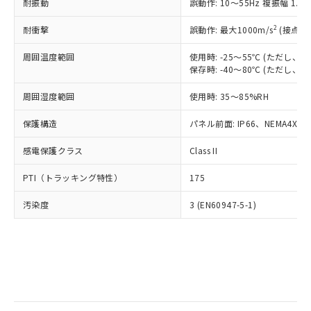
当社は規制貨物を破棄する場合は、完
耐振動
ル) (DEHP)(別名：DOP) 1000ppm以下、フタル酸ブチ
誤動作: 10～55Hz 複振幅 1.
正式な納期状況および標準価格はお客
ル類) : 1000ppm、
ルベンジル（BBP） 1000ppm以下、フタル酸ジブチル
全に破砕するなど、違法に輸出されな
DBP(フタル酸ジブチル) : 1000ppm、 DIBP(フタル酸ジ
様のお取引先、またはお客様担当のオ
（DBP） 1000ppm以下、フタル酸ジイソブチル
イソブチル) : 1000ppm、 BBP(フタル酸ブチルベンジ
△
一定数には満たないが在庫あり
いよう必要な手段を講じます。
2
耐衝撃
誤動作: 最大1000m/s
(接点開
ムロン制御機器販売店・当社販売員に
(DIBP) 1000ppm以下
ル) : 1000ppm、
当社は貴社製品を、核兵器、ミサイ
但し、RoHS指令で産業用監視および制御機器に対する
DEHP(フタル酸ビス(2-エチルヘキシル)) : 1000ppm
ご相談ください。
適用除外項目は除く。
周囲温度範囲
使用時: -25～55℃ (ただし
ル、化学兵器、生物兵器またはその他
－
在庫なし(最新の在庫状況につ
オムロン制御機器販売店や当社販売拠
フタル酸エステル類の４物質については閾値を超える意
保存時: -40～80℃ (ただし
武器並びにこれらの製造装置等に一切
いては、お客様のお取引先、ま
図的な使用がないことを確認しています。
点は「
販売ネットワーク
」をご確認
※2 環境保護使用期限
使用いたしません。
たはお客様担当のオムロン制御
ください。
周囲湿度範囲
使用時: 35～85%RH
当社は、貴社製品を第三者に販売する
機器販売店・当社販売員にご確
在庫状況および標準価格結果を当社の
※2 対応予定月
「ｅ」：有害物質（10物質）のすべてが基
場合は、上記1、2および3の内容を当
認ください)
事前の承諾なく第三者に漏洩または開
保護構造
パネル前面: IP66、NEMA4X, N
準値以下であることを示します。
該第三者に通知します。また当社は、
示しないようお願いします。
部品在庫の切り替え状況などにより、予定
「10」：通常の使用状況下において有害物
販売先および販売に係わる関係者が違
マイパーツ機能（部品リスト作成サー
感電保護クラス
Class II
空
受注生産機種、また在庫状況の
月が前後することがあります。
質が外部に漏えいし、環境に深刻な影響を
法に輸出するおそれがある場合は、取
ビス）をご利用いただくには、I-Web
白
情報を公開していない機種
及ぼさない年数を意味します。
り引きをいたしません。
PTI（トラッキング特性）
175
メンバーズにご登録されている必要が
「－」：未確認です。当社販売部門へお問
あります。
い合わせください。
汚染度
3 (EN60947-5-1)
お客様が当ウェブサイト上で当社にご
※3 非含有証明書ダウンロード
登録された部品リストについて、当社
および当社の共同利用者が、当社の製
下記の非含有証明書をダウンロードするこ
品・サービスに関するお客様との取
とができます。
合意する
キャンセル
引・商談に必要な範囲で利用すること
をご了承ください。
EU RoHS指令（10物質）の非含有証明書
※当社の共同利用者とは、
"個人情報
51物質の非含有証明書（当社基準）