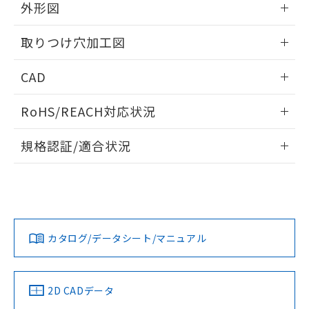
の共同利用に関して"
の「1.共同利
外形図
※本証明書は発行日時点で非含有を証明す
用者の範囲」に記載されている法人を
るもので、過去に遡って非含有を証明する
指します。
情報更新：2026/05/21
ものではありません。
取りつけ穴加工図
また、RoHS指令のフタル酸エステル類４
物質の対応では、対応完了までの期間は出
情報更新：2026/05/21
CAD
荷製品に未対応品が混在することから備考
欄に対応日を記載しておりました。
ログイン/会員登録いただくと、CADデータをダウンロー
RoHS/REACH対応状況
既に当社にて対応品への在庫切替を完了
ドすることができます。
していることから、特段のことがない限
情報更新：2026/7/29
り、2022年1月12日より割愛しておりま
規格認証/適合状況
す。
ログイン/会員登録
EU RoHS
注意事項・凡例
A22NL-BPA-TWA-P002-WBについての規格認証/適合状況に
ついては、「カスタマーサポートセンタ お客様相談室」また
は貴社担当オムロン営業員または販売店にお問い合わせくだ
対応状況
対応予定月
※1
※2
さい。
ダウンロードデータをご利用いただく前に、以下を必ずお読
みください。
カタログ/データシート/マニュアル
対応済み
ソフトウェアの使用条件
お問い合わせ
中国 RoHS
注意事項・凡例
2D CADデータ