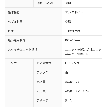
透明/不透明
透明
動作機能
オルタネイト
ベゼル材質
樹脂
負荷
一般負荷用
最小適用負荷
DC5V 6mA
スイッチユニット構成
ユニット位置2: 点灯ユニット
ユニット位置3: NC
ランプ
照光部方式
LEDランプ
ランプ色
白
定格電圧
AC/DC12V
使用電圧
AC/DC12V±10%
※1 対応状況
定格電流
5mA
対応済み：EU RoHS指令（10物質）の