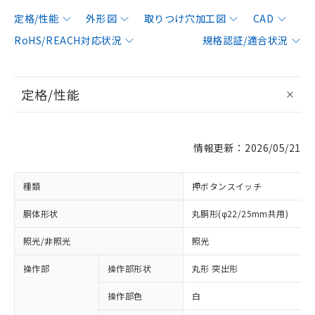
定格/性能
外形図
取りつけ穴加工図
CAD
RoHS/REACH対応状況
規格認証/適合状況
定格/性能
情報更新：2026/05/21
種類
押ボタンスイッチ
胴体形状
丸胴形(φ22/25mm共用)
照光/非照光
照光
操作部
操作部形状
丸形 突出形
操作部色
白