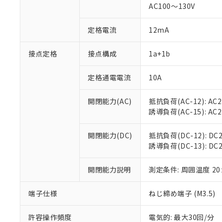
対応済み：EU
AC100～130V
対応予定：EU R
対応予定なし：EU
定格電流
12mA
調査・確認中：EU
ご利用条件
非該当品：ライセ
※1 中国RoHS
接点定格
接点構成
1a+1b
仕入先様の事情に
があります。
以下の条件をお読
「○」：最大均質
定格通電電流
10A
「×」：最大均質
本サービスは
当社は、これ
*EU RoHS指令（10物
「－」：未確認で
鉛(Pb) 1000ppm以下、
くものです。
う）を輸出ま
開閉能力(AC)
抵抗負荷(AC-12): AC24
記
説明
六価クロム(Cr(Ⅵ)) 1
当社制御機器
などの必要な
フタル酸ビス(2-エチルヘ
誘導負荷(AC-15): AC24V
号
*中国RoHS10物質の基準値 
ル（DBP） 1000ppm
在庫状況およ
当社は規制貨
Pb(鉛) :1000ppm、 Hg
但し、RoHS指令で産
のであり、閲
ます。
Cr(Ⅵ)(六価クロム) : 
フタル酸エステル類の４
開閉能力(DC)
抵抗負荷(DC-12): DC24
○
一定数以
DBP(フタル酸ジブチル) :
い。
当社は貴社製
DEHP(フタル酸ビス(2-エ
誘導負荷(DC-13): DC24
正式な納期状
置等に一切使
当社販売員に
※2 対応予定月
△
一定数に
当社は、貴社
オムロン制御
開閉能力説明
測定条件: 周囲温度 2
また当社は、
※2 環境保護使
在庫状況およ
部品在庫の切り替
たしません。
－
在庫なし
す。
「ｅ」：有害物質
端子仕様
ねじ締め端子 (M3.5)
機器販売
マイパーツ機
「10」：通常の
ている必要が
味します。
許容操作頻度
電気的: 最大30回/分
空
受注生産
お客様が当ウ