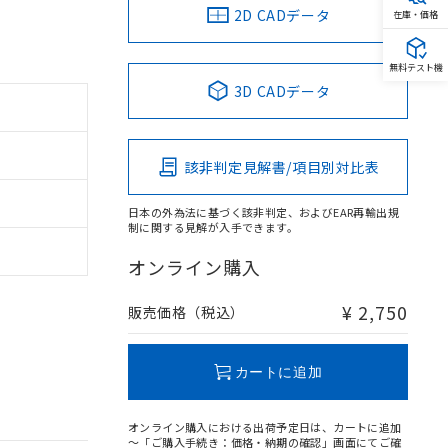
2D CADデータ
在庫・価格
無料テスト機
3D CADデータ
該非判定見解書/項目別対比表
日本の外為法に基づく該非判定、およびEAR再輸出規
制に関する見解が入手できます。
オンライン購入
¥ 2,750
販売価格（税込）
カートに追加
オンライン購入における出荷予定日は、カートに追加
～「ご購入手続き：価格・納期の確認」画面にてご確