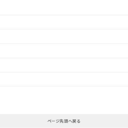
情報更新：2
情報更新：2
ードすることができます。
情報更新：
ログイン/会員登録
CCC認証
電波法
みください。
Yes
N/A
非含有証明書
※3
ページ先頭へ戻る
ダウンロードはこちら