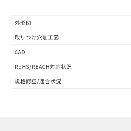
外形図
取りつけ穴加工図
CAD
ログイン/会員登録いただくと、CADデータをダウンロ
RoHS/REACH対応状況
規格認証/適合状況
EU RoHS
注意事項・凡例
UL認証
CSA認証
CEマーキング
ダウンロードデータをご利用いただく前に、以下を必ずお読
Yes
Yes
Yes
対応状況
対応予定月
※1
※2
ソフトウェアの使用条件
対応済み