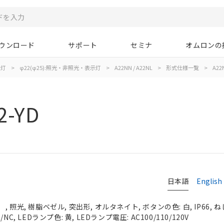
ウンロード
サポート
セミナ
オムロンの
示灯
>
φ22(φ25):照光・非照光・表示灯
>
A22NN / A22NL
>
形式仕様一覧
>
A22N
2-YD
日本語
English
照光, 樹脂ベゼル, 突出形, オルタネイト, ボタンの色: 白, IP66, ね
C, LEDランプ色: 黄, LEDランプ電圧: AC100/110/120V