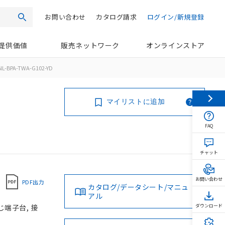
お問い合わせ
カタログ請求
ログイン/新規登録
検索
提供価値
販売ネットワーク
オンラインストア
L-BPA-TWA-G102-YD
マイリストに追加
FAQ
チャット
お問い合わせ
PDF出力
カタログ/データシート/マニュ
アル
じ端子台, 接
ダウンロード