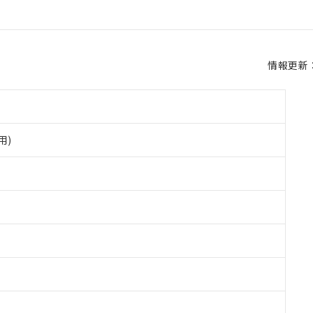
情報更新：2
用)