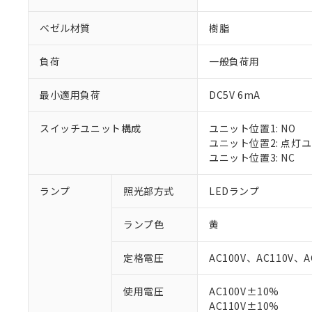
ベゼル材質
樹脂
負荷
一般負荷用
最小適用負荷
DC5V 6mA
スイッチユニット構成
ユニット位置1: NO
ユニット位置2: 点灯
ユニット位置3: NC
ランプ
照光部方式
LEDランプ
ランプ色
黄
定格電圧
AC100V、AC110V、A
※1 対応状況
使用電圧
AC100V±10%
AC110V±10%