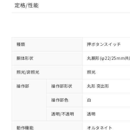
定格/性能
種類
押ボタンスイッチ
胴体形状
丸胴形(φ22/25mm共
照光/非照光
照光
操作部
操作部形状
丸形 突出形
操作部色
白
透明/不透明
透明
動作機能
オルタネイト