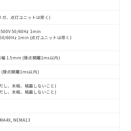
書ダウンロード
す。当社販売部門へお問い合わせください。
品・サービスに関するお客様との取引・商談に必要な範囲で利用す
合意する
キャンセル
書をダウンロードすることができます。
00Vメガ、点灯ユニットは除く)
利用者とは、
"個人情報の共同利用に関して"
の「1.共同利用者の
します。
10物質）の非含有証明書
明書（当社基準）
0V 50/60Hz 1min
日時点で非含有を証明するもので、過去に遡って非含有を証明するも
 50/60Hz 1min (点灯ユニットは除く)
令のフタル酸エステル類４物質の対応では、対応完了までの期間は出
備考欄に対応日を記載しておりました。
品への在庫切替を完了していることから、特段のことがない限り、20
振幅 1.5mm (接点開離1ms以内)
す。
2
(接点開離1ms以内)
 (ただし、氷結、結露しないこと)
 (ただし、氷結、結露しないこと)
A4X, NEMA13