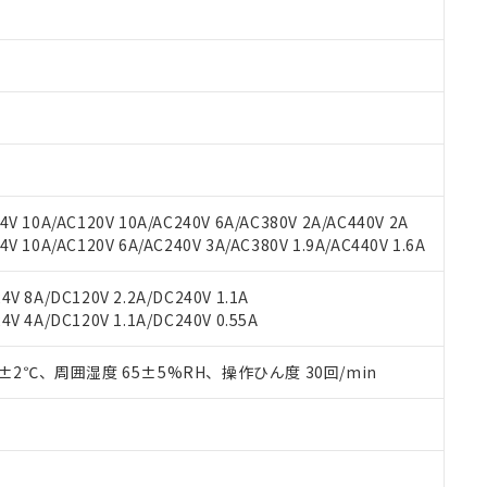
 RoHS指令（10物質）の非含有に対応した製品が提供可能な商品です
oHS指令（10物質）の非含有に対応した製品に切り替える予定のある
 RoHS指令（10物質）の非含有に非対応の商品で、対応品を出す予
 RoHS指令（10物質）の非含有の対応状況を調査中または確認中の
ンス料など無形物で、有害物質有無と関係のない商品です。
○×表
より、非含有部品としていたものが、含有品と判明した場合などやむ
みいただき、同意のうえご利用ください。
材料含有率が中国RoHSの基準値以下であることを示します。
材料含有率が中国RoHSの基準値を超えていることを示します。
、当社制御機器事業取扱商品の当社在庫状況および標準価格(税抜)
ら貴社製品のうち、外国為替および外国貿易法に定める商品（以下｢
質）：
す。当社販売部門へお問い合わせください。
 水銀(Hg) 1000ppm以下、 カドミウム(Cd) 100ppm以下、
たは国外への提供する場合は、日本国政府の輸出許可(または役務取
V 10A/AC120V 10A/AC240V 6A/AC380V 2A/AC440V 2A
000ppm以下、ポリ臭化ビフェニル類(PBB) 1000ppm以下、ポリ臭化ジフェニルエーテル類(P
事業取扱商品の中には、本サービスの対象外となる商品もあること
手続きをとります。
キシル) (DEHP)(別名：DOP) 1000ppm以下、フタル酸ブチルベンジル（BBP） 100
 10A/AC120V 6A/AC240V 3A/AC380V 1.9A/AC440V 1.6A
(GB/T26572)：
以下、フタル酸ジイソブチル (DIBP) 1000ppm以下
び標準価格照会結果は、記載している更新日時点での社内データに
物を破棄する場合は、完全に破砕するなど、違法に輸出されないよ
(水銀) : 1000ppm、 Cd(カドミウム) : 100ppm、
業用監視および制御機器に対する適用除外項目は除く。
覧された時点での実際の在庫および標準価格とは異なる場合がある
1000ppm、 PBBs(ポリ臭化ビフェニル類) : 1000ppm、 PBDEs(ポリ臭化ジフェニルエーテル類
物質については閾値を超える意図的な使用がないことを確認しています。
V 8A/DC120V 2.2A/DC240V 1.1A
上の在庫あり
 1000ppm、 DIBP(フタル酸ジイソブチル) : 1000ppm、 BBP(フタル酸ブチルベンジル) :
品を、核兵器、ミサイル、化学兵器、生物兵器またはその他武器並
チルヘキシル)) : 1000ppm
V 4A/DC120V 1.1A/DC240V 0.55A
況および標準価格はお客様のお取引先、またはお客様担当のオムロ
用いたしません。
ご相談ください。
は満たないが在庫あり
製品を第三者に販売する場合は、上記1、2および3の内容を当該第
機器販売店や当社販売拠点は「
販売ネットワーク
」をご確認くだ
0±2℃、周囲湿度 65±5%RH、操作ひん度 30回/min
販売先および販売に係わる関係者が違法に輸出するおそれがある場
用期限
び標準価格結果を当社の事前の承諾なく第三者に漏洩または開示し
え状況などにより、予定月が前後することがあります。
(最新の在庫状況については、お客様のお取引先、またはお客様担当
（10物質）のすべてが基準値以下であることを示します。
店・当社販売員にご確認ください)
能（部品リスト作成サービス）をご利用いただくには、I-Webメン
使用状況下において有害物質が外部に漏えいし、環境に深刻な影響を
あります。
機種、また在庫状況の情報を公開していない機種
ェブサイト上で当社にご登録された部品リストについて、当社およ