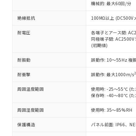
※3 非含有証明
「－」：未確認で
機械的: 最大60回/分
白
が、当社の製
さい。
下記の非含有証明
絶縁抵抗
100MΩ以上 (DC5
※当社の共同
いる法人を指
EU RoHS指令（
51物質の非含有証
耐電圧
各端子とアース間: AC250
※本証明書は発行
同極端子間: AC2500V
また、RoHS指
(初期値)
混在することから
既に当社にて対応
耐振動
誤動作: 10～55Hz 複
り割愛しておりま
耐衝撃
誤動作: 最大1000m/s
周囲温度範囲
使用時: -25～55℃
保存時: -40～80℃
周囲湿度範囲
使用時: 35～85%RH
保護構造
パネル前面: IP66、NEM