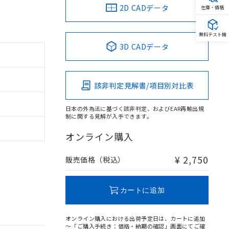
2D CADデータ
在庫・価格
無料テスト機
3D CADデータ
該非判定見解書/項目別対比表
日本の外為法に基づく該非判定、およびEAR再輸出規
制に関する見解が入手できます。
オンライン購入
¥ 2,750
販売価格（税込）
カートに追加
オンライン購入における出荷予定日は、カートに追加
～「ご購入手続き：価格・納期の確認」画面にてご確