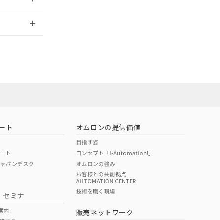
2026/7/29
ート
オムロンの提供価値
目指す姿
ポート
コンセプト「i-Automation!」
ジャパンデスク
オムロンの強み
お客様との共創拠点
AUTOMATION CENTER
DIBP
BBP
DEHP
環境保護
技術を磨く現場
・セミナ
状況ページへ
使用期限
検索ください
案内
販売ネットワーク