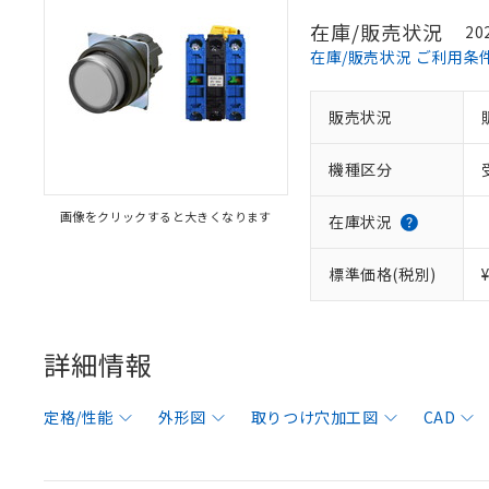
在庫/販売状況
20
在庫/販売状況 ご利用条
販売状況
機種区分
画像をクリックすると大きくなります
在庫状況
標準価格(税別)
詳細情報
定格/性能
外形図
取りつけ穴加工図
CAD