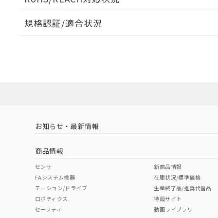
規格認証/適合状況
EU RoHS
注意事項・凡例
UL認証
CSA認証
CEマーキング
ダウンロードデータをご利用いただく前に、以下を必ずお読
Yes
Yes
Yes
対応状況
対応予定月
※1
※2
ソフトウェアの使用条件
対応済み
LR型式承認
DNV型式承認
BV型式承認
KR
（イギリス
（ノルウェー
（フランス
（
お知らせ・最新情報
中国 RoHS
注意事項・凡例
船舶規格）
船舶規格）
船舶規格）
船
商品情報
No
No
No
No
中国 RoHS表
※1 ※2
センサ
新商品情報
FAシステム機器
在庫状況/標準価格
Pb
Hg
Cd
Cr(V
モーション/ドライブ
生産終了品/推奨代替品
ロボティクス
特設サイト
セーフティ
動画ライブラリ