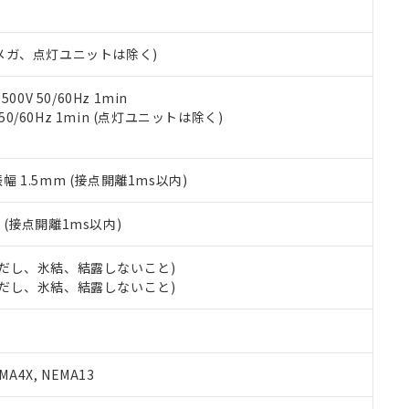
日時点で非含有を証明するもので、過去に遡って非含有を証明するも
令のフタル酸エステル類４物質の対応では、対応完了までの期間は出
備考欄に対応日を記載しておりました。
00Vメガ、点灯ユニットは除く)
品への在庫切替を完了していることから、特段のことがない限り、20
す。
0V 50/60Hz 1min
 50/60Hz 1min (点灯ユニットは除く)
振幅 1.5mm (接点開離1ms以内)
2
(接点開離1ms以内)
 (ただし、氷結、結露しないこと)
 (ただし、氷結、結露しないこと)
A4X, NEMA13