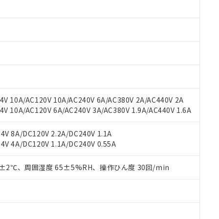
みいただき、同意のうえご利用ください。
材料含有率が中国RoHSの基準値以下であることを示します。
材料含有率が中国RoHSの基準値を超えていることを示します。
、当社制御機器事業取扱商品の当社在庫状況および標準価格(税抜)
ら貴社製品のうち、外国為替および外国貿易法に定める商品（以下｢
質）：
す。当社販売部門へお問い合わせください。
 水銀(Hg) 1000ppm以下、 カドミウム(Cd) 100ppm以下、
たは国外への提供する場合は、日本国政府の輸出許可(または役務取
000ppm以下、ポリ臭化ビフェニル類(PBB) 1000ppm以下、ポリ臭化ジフェニルエーテル類(P
事業取扱商品の中には、本サービスの対象外となる商品もあること
手続きをとります。
キシル) (DEHP)(別名：DOP) 1000ppm以下、フタル酸ブチルベンジル（BBP） 100
(GB/T26572)：
以下、フタル酸ジイソブチル (DIBP) 1000ppm以下
び標準価格照会結果は、記載している更新日時点での社内データに
物を破棄する場合は、完全に破砕するなど、違法に輸出されないよ
(水銀) : 1000ppm、 Cd(カドミウム) : 100ppm、
業用監視および制御機器に対する適用除外項目は除く。
覧された時点での実際の在庫および標準価格とは異なる場合がある
1000ppm、 PBBs(ポリ臭化ビフェニル類) : 1000ppm、 PBDEs(ポリ臭化ジフェニルエーテル類
物質については閾値を超える意図的な使用がないことを確認しています。
上の在庫あり
 1000ppm、 DIBP(フタル酸ジイソブチル) : 1000ppm、 BBP(フタル酸ブチルベンジル) :
品を、核兵器、ミサイル、化学兵器、生物兵器またはその他武器並
チルヘキシル)) : 1000ppm
況および標準価格はお客様のお取引先、またはお客様担当のオムロ
用いたしません。
V 10A/AC120V 10A/AC240V 6A/AC380V 2A/AC440V 2A
ご相談ください。
は満たないが在庫あり
製品を第三者に販売する場合は、上記1、2および3の内容を当該第
 10A/AC120V 6A/AC240V 3A/AC380V 1.9A/AC440V 1.6A
機器販売店や当社販売拠点は「
販売ネットワーク
」をご確認くだ
販売先および販売に係わる関係者が違法に輸出するおそれがある場
用期限
び標準価格結果を当社の事前の承諾なく第三者に漏洩または開示し
え状況などにより、予定月が前後することがあります。
(最新の在庫状況については、お客様のお取引先、またはお客様担当
V 8A/DC120V 2.2A/DC240V 1.1A
（10物質）のすべてが基準値以下であることを示します。
店・当社販売員にご確認ください)
能（部品リスト作成サービス）をご利用いただくには、I-Webメン
V 4A/DC120V 1.1A/DC240V 0.55A
使用状況下において有害物質が外部に漏えいし、環境に深刻な影響を
あります。
機種、また在庫状況の情報を公開していない機種
ェブサイト上で当社にご登録された部品リストについて、当社およ
書ダウンロード
す。当社販売部門へお問い合わせください。
0±2℃、周囲湿度 65±5%RH、操作ひん度 30回/min
品・サービスに関するお客様との取引・商談に必要な範囲で利用す
合意する
キャンセル
書をダウンロードすることができます。
利用者とは、
"個人情報の共同利用に関して"
の「1.共同利用者の
します。
10物質）の非含有証明書
明書（当社基準）