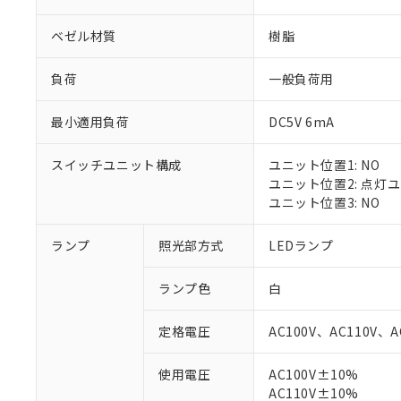
ベゼル材質
樹脂
負荷
一般負荷用
最小適用負荷
DC5V 6mA
スイッチユニット構成
ユニット位置1: NO
ユニット位置2: 点灯
ユニット位置3: NO
ランプ
照光部方式
LEDランプ
※1 対応状況
ランプ色
白
対応済み：EU
対応予定：EU R
定格電圧
AC100V、AC110V、A
対応予定なし：EU
調査・確認中：EU
ご利用条件
使用電圧
AC100V±10%
非該当品：ライセ
※1 中国RoHS
AC110V±10%
仕入先様の事情に