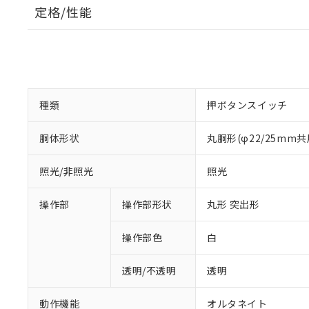
定格/性能
種類
押ボタンスイッチ
胴体形状
丸胴形(φ22/25mm共
照光/非照光
照光
操作部
操作部形状
丸形 突出形
操作部色
白
透明/不透明
透明
動作機能
オルタネイト