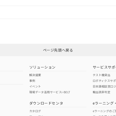
情報更新：
ログイン/会員登録
CCC認証
電波法
みください。
Yes
N/A
非含有証明書
※3
ページ先頭へ戻る
ダウンロードはこちら
型式承認
NK型式承認
ABS型式承認
韓国
（日本
（アメリカ
ソリューション
サービスサポ
舶規格）
船舶規格）
船舶規格）
解決提案
テスト機貸出
事例
ロボティクスサ
No
No
イベント
日本語相談窓口
現場データ活用サービスi-BELT
輸出該非判定
I)
PBBs
PBDEs
DBP
ダウンロードセンタ
eラーニング
この製品の規格認証/適合
その他の認証はこちらのページからご
カタログ
eラーニングのご