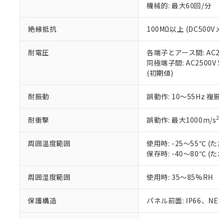
機械的: 最大60回/分
※本証明書は発行
また、RoHS指
混在することから
絶縁抵抗
100MΩ以上 (DC5
既に当社にて対応
り割愛しておりま
耐電圧
各端子とアース間: AC250
同極端子間: AC2500V
(初期値)
耐振動
誤動作: 10～55Hz 複
耐衝撃
誤動作: 最大1000m/s
周囲温度範囲
使用時: -25～55℃
保存時: -40～80℃
周囲湿度範囲
使用時: 35～85%RH
保護構造
パネル前面: IP66、NEM