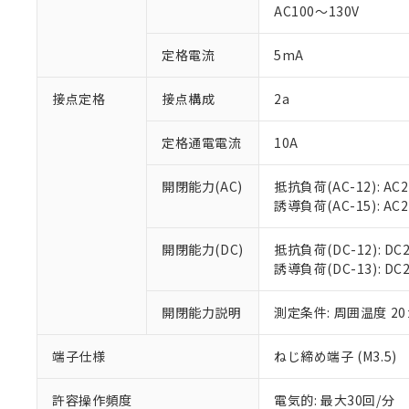
AC100～130V
があります。
以下の条件をお読
「○」：最大均質
「×」：最大均質
本サービスは
当社は、これ
定格電流
5mA
*EU RoHS指令（10物
「－」：未確認で
鉛(Pb) 1000ppm以下、
くものです。
う）を輸出ま
記
説明
六価クロム(Cr(Ⅵ)) 1
当社制御機器
などの必要な
フタル酸ビス(2-エチルヘ
接点定格
接点構成
2a
号
*中国RoHS10物質の基準値 
ル（DBP） 1000ppm
在庫状況およ
当社は規制貨
Pb(鉛) :1000ppm、 Hg
但し、RoHS指令で産
のであり、閲
ます。
Cr(Ⅵ)(六価クロム) : 
フタル酸エステル類の４
定格通電電流
10A
○
一定数以
DBP(フタル酸ジブチル) :
い。
当社は貴社製
DEHP(フタル酸ビス(2-エ
正式な納期状
置等に一切使
開閉能力(AC)
抵抗負荷(AC-12): AC24
当社販売員に
※2 対応予定月
△
一定数に
当社は、貴社
誘導負荷(AC-15): AC24V
オムロン制御
また当社は、
※2 環境保護使
在庫状況およ
部品在庫の切り替
たしません。
－
在庫なし
す。
開閉能力(DC)
抵抗負荷(DC-12): DC24
「ｅ」：有害物質
機器販売
マイパーツ機
誘導負荷(DC-13): DC24
「10」：通常の
ている必要が
味します。
空
受注生産
お客様が当ウ
※3 非含有証明
「－」：未確認で
開閉能力説明
測定条件: 周囲温度 2
白
が、当社の製
さい。
下記の非含有証明
端子仕様
ねじ締め端子 (M3.5)
※当社の共同
いる法人を指
EU RoHS指令（
許容操作頻度
電気的: 最大30回/分
51物質の非含有証