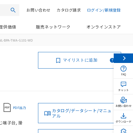
お問い合わせ
カタログ請求
ログイン/新規登録
検索
提供価値
販売ネットワーク
オンラインストア
NL-BPA-TWA-G101-WD
マイリストに追加
FAQ
チャット
お問い合わせ
PDF出力
カタログ/データシート/マニュ
アル
じ端子台, 接
ダウンロード