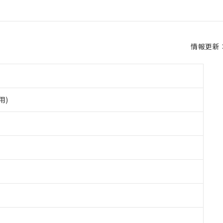
情報更新：2
用)