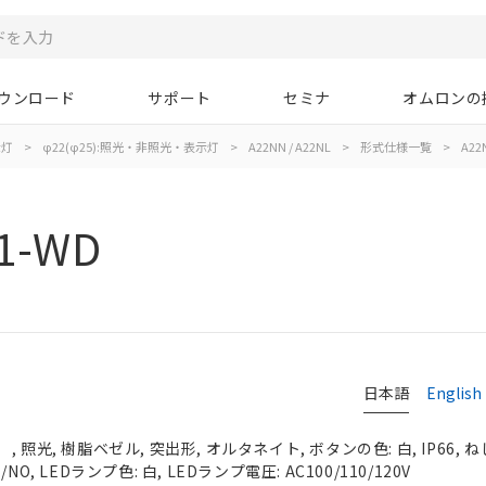
ウンロード
サポート
セミナ
オムロンの
示灯
>
φ22(φ25):照光・非照光・表示灯
>
A22NN / A22NL
>
形式仕様一覧
>
A22
1-WD
日本語
English
照光, 樹脂ベゼル, 突出形, オルタネイト, ボタンの色: 白, IP66, ね
O, LEDランプ色: 白, LEDランプ電圧: AC100/110/120V